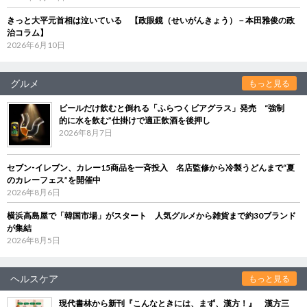
きっと大平元首相は泣いている 【政眼鏡（せいがんきょう）－本田雅俊の政
治コラム】
2026年6月10日
グルメ
もっと見る
ビールだけ飲むと倒れる「ふらつくビアグラス」発売 “強制
的に水を飲む”仕掛けで適正飲酒を後押し
2026年8月7日
セブン‐イレブン、カレー15商品を一斉投入 名店監修から冷製うどんまで“夏
のカレーフェス”を開催中
2026年8月6日
横浜高島屋で「韓国市場」がスタート 人気グルメから雑貨まで約30ブランド
が集結
2026年8月5日
ヘルスケア
もっと見る
現代書林から新刊『こんなときには、まず、漢方！』 漢方三