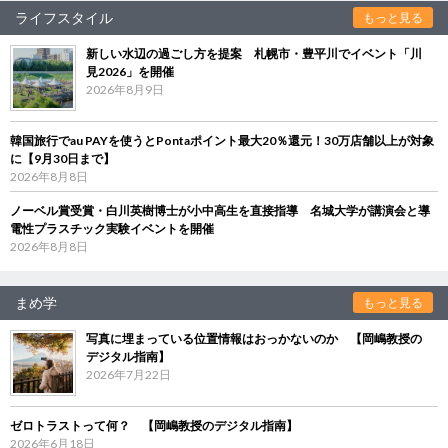
ライフスタイル
もっと見る
新しい水辺の過ごし方を提案 札幌市・豊平川でイベント「川
見2026」を開催
2026年8月9日
韓国旅行でau PAYを使うとPontaポイント最大20％還元！30万店舗以上が対象
に【9月30日まで】
2026年8月8日
ノーベル賞受賞・白川英樹博士が小中高生を直接指導 名城大学が講演会と導
電性プラスチック実験イベントを開催
2026年8月8日
まめ学
もっと見る
写真に埋まっている位置情報はおっかないのか 【岡嶋教授の
デジタル指南】
2026年7月22日
ゼロトラストって何？ 【岡嶋教授のデジタル指南】
2026年6月18日