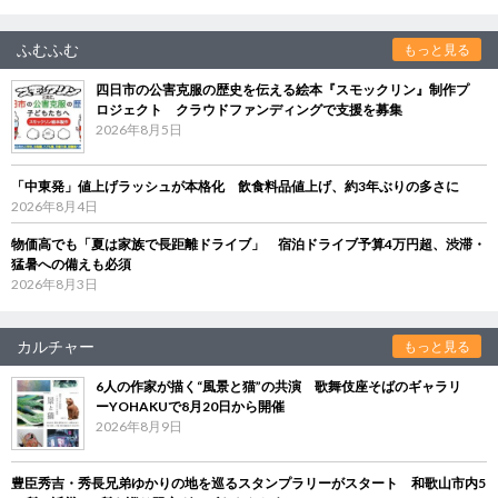
ふむふむ
もっと見る
四日市の公害克服の歴史を伝える絵本『スモックリン』制作プ
ロジェクト クラウドファンディングで支援を募集
2026年8月5日
「中東発」値上げラッシュが本格化 飲食料品値上げ、約3年ぶりの多さに
2026年8月4日
物価高でも「夏は家族で長距離ドライブ」 宿泊ドライブ予算4万円超、渋滞・
猛暑への備えも必須
2026年8月3日
カルチャー
もっと見る
6人の作家が描く“風景と猫”の共演 歌舞伎座そばのギャラリ
ーYOHAKUで8月20日から開催
2026年8月9日
豊臣秀吉・秀長兄弟ゆかりの地を巡るスタンプラリーがスタート 和歌山市内5