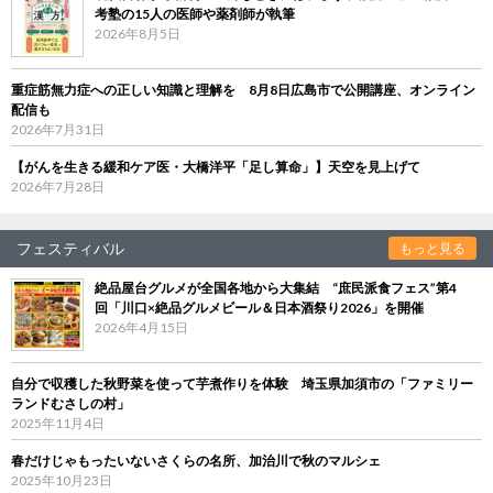
考塾の15人の医師や薬剤師が執筆
2026年8月5日
重症筋無力症への正しい知識と理解を 8月8日広島市で公開講座、オンライン
配信も
2026年7月31日
【がんを生きる緩和ケア医・大橋洋平「足し算命」】天空を見上げて
2026年7月28日
フェスティバル
もっと見る
絶品屋台グルメが全国各地から大集結 “庶民派食フェス”第4
回「川口×絶品グルメビール＆日本酒祭り2026」を開催
2026年4月15日
自分で収穫した秋野菜を使って芋煮作りを体験 埼玉県加須市の「ファミリー
ランドむさしの村」
2025年11月4日
春だけじゃもったいないさくらの名所、加治川で秋のマルシェ
2025年10月23日