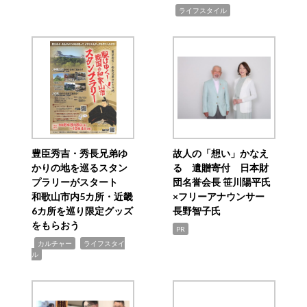
,
ライフスタイル
豊臣秀吉・秀長兄弟ゆ
故人の「想い」かなえ
かりの地を巡るスタン
る 遺贈寄付 日本財
プラリーがスタート
団名誉会長 笹川陽平氏
和歌山市内5カ所・近畿
×フリーアナウンサー
6カ所を巡り限定グッズ
長野智子氏
をもらおう
PR
,
,
カルチャー
ライフスタイ
ル