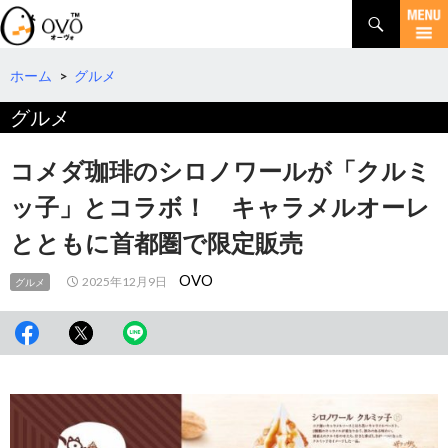
検
索
コ
ン
テ
ホーム
>
グルメ
ン
グルメ
ツ
へ
移
コメダ珈琲のシロノワールが「クルミ
動
ッ子」とコラボ！ キャラメルオーレ
とともに首都圏で限定販売
OVO
2025年12月9日
グルメ