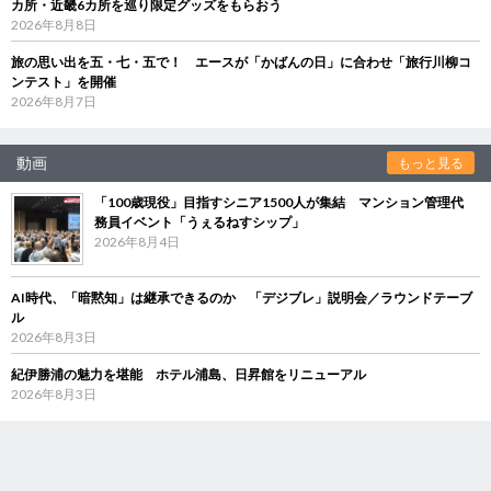
カ所・近畿6カ所を巡り限定グッズをもらおう
2026年8月8日
旅の思い出を五・七・五で！ エースが「かばんの日」に合わせ「旅行川柳コ
ンテスト」を開催
2026年8月7日
動画
もっと見る
「100歳現役」目指すシニア1500人が集結 マンション管理代
務員イベント「うぇるねすシップ」
2026年8月4日
AI時代、「暗黙知」は継承できるのか 「デジブレ」説明会／ラウンドテーブ
ル
2026年8月3日
紀伊勝浦の魅力を堪能 ホテル浦島、日昇館をリニューアル
2026年8月3日