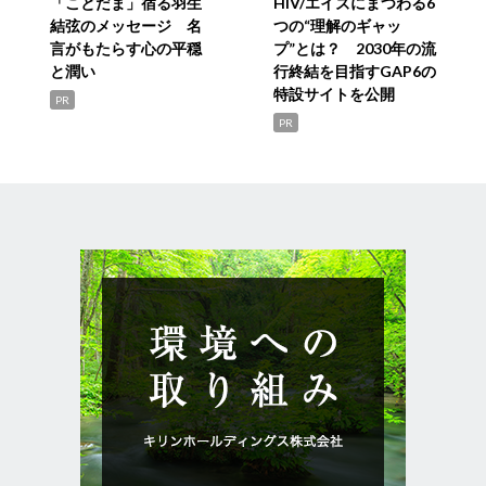
「ことだま」宿る羽生
HIV/エイズにまつわる6
結弦のメッセージ 名
つの“理解のギャッ
言がもたらす心の平穏
プ”とは？ 2030年の流
と潤い
行終結を目指すGAP6の
特設サイトを公開
PR
PR