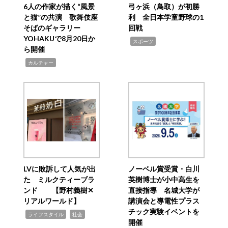
6人の作家が描く“風景
弓ヶ浜（鳥取）が初勝
と猫”の共演 歌舞伎座
利 全日本学童野球の1
そばのギャラリー
回戦
YOHAKUで8月20日か
,
スポーツ
ら開催
,
カルチャー
LVに敗訴して人気が出
ノーベル賞受賞・白川
た ミルクティーブラ
英樹博士が小中高生を
ンド 【野村義樹✕
直接指導 名城大学が
リアルワールド】
講演会と導電性プラス
チック実験イベントを
,
,
ライフスタイル
社会
開催