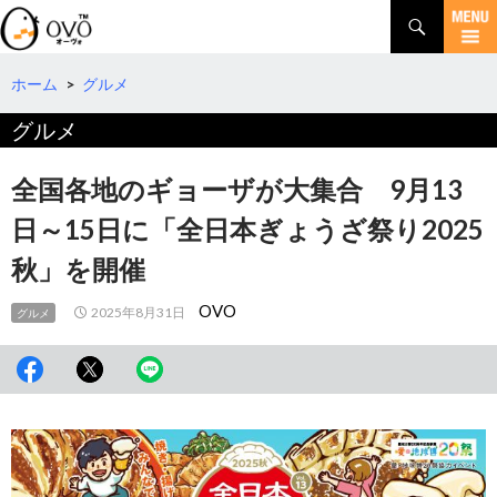
検
索
コ
ン
テ
ホーム
>
グルメ
ン
グルメ
ツ
へ
移
全国各地のギョーザが大集合 9月13
動
日～15日に「全日本ぎょうざ祭り2025
秋」を開催
OVO
2025年8月31日
グルメ