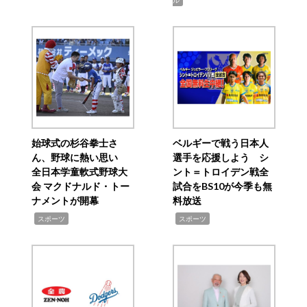
ル
始球式の杉谷拳士さ
ベルギーで戦う日本人
ん、野球に熱い思い
選手を応援しよう シ
全日本学童軟式野球大
ント＝トロイデン戦全
会 マクドナルド・トー
試合をBS10が今季も無
ナメントが開幕
料放送
,
,
スポーツ
スポーツ