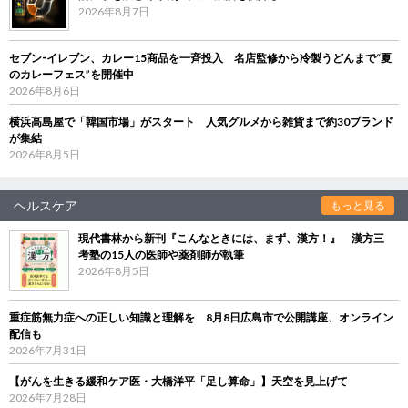
2026年8月7日
セブン‐イレブン、カレー15商品を一斉投入 名店監修から冷製うどんまで“夏
のカレーフェス”を開催中
2026年8月6日
横浜高島屋で「韓国市場」がスタート 人気グルメから雑貨まで約30ブランド
が集結
2026年8月5日
ヘルスケア
もっと見る
現代書林から新刊『こんなときには、まず、漢方！』 漢方三
考塾の15人の医師や薬剤師が執筆
2026年8月5日
重症筋無力症への正しい知識と理解を 8月8日広島市で公開講座、オンライン
配信も
2026年7月31日
【がんを生きる緩和ケア医・大橋洋平「足し算命」】天空を見上げて
2026年7月28日