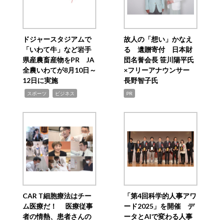
ドジャースタジアムで
故人の「想い」かなえ
「いわて牛」など岩手
る 遺贈寄付 日本財
県産農畜産物をPR JA
団名誉会長 笹川陽平氏
全農いわてが8月10日～
×フリーアナウンサー
12日に実施
長野智子氏
,
,
スポーツ
ビジネス
PR
CAR T細胞療法はチー
「第4回科学的人事アワ
ム医療だ！ 医療従事
ード2025」を開催 デ
者の情熱、患者さんの
ータとAIで変わる人事