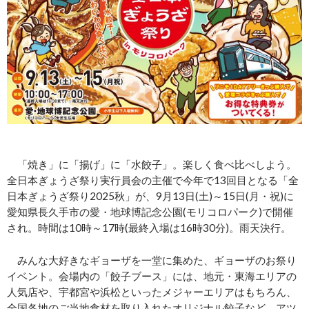
「焼き」に「揚げ」に「水餃子」。楽しく食べ比べしよう。
全日本ぎょうざ祭り実行員会の主催で今年で13回目となる「全
日本ぎょうざ祭り2025秋」が、9月13日(土)～15日(月・祝)に
愛知県長久手市の愛・地球博記念公園(モリコロパーク)で開催
され。時間は10時～17時(最終入場は16時30分)。雨天決行。
みんな大好きなギョーザを一堂に集めた、ギョーザのお祭り
イベント。会場内の「餃子ブース」には、地元・東海エリアの
人気店や、宇都宮や浜松といったメジャーエリアはもちろん、
全国各地のご当地食材を取り入れたオリジナル餃子など、アツ