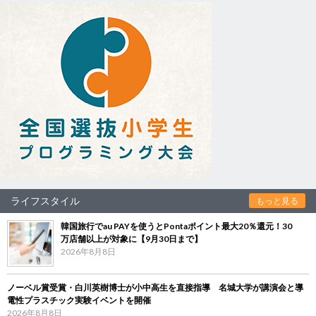
ライフスタイル
もっと見る
韓国旅行でau PAYを使うとPontaポイント最大20％還元！30
万店舗以上が対象に【9月30日まで】
2026年8月8日
ノーベル賞受賞・白川英樹博士が小中高生を直接指導 名城大学が講演会と導
電性プラスチック実験イベントを開催
2026年8月8日