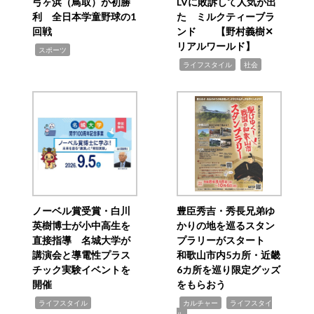
弓ヶ浜（鳥取）が初勝
LVに敗訴して人気が出
利 全日本学童野球の1
た ミルクティーブラ
回戦
ンド 【野村義樹✕
リアルワールド】
,
スポーツ
,
,
ライフスタイル
社会
ノーベル賞受賞・白川
豊臣秀吉・秀長兄弟ゆ
英樹博士が小中高生を
かりの地を巡るスタン
直接指導 名城大学が
プラリーがスタート
講演会と導電性プラス
和歌山市内5カ所・近畿
チック実験イベントを
6カ所を巡り限定グッズ
開催
をもらおう
,
,
,
ライフスタイル
カルチャー
ライフスタイ