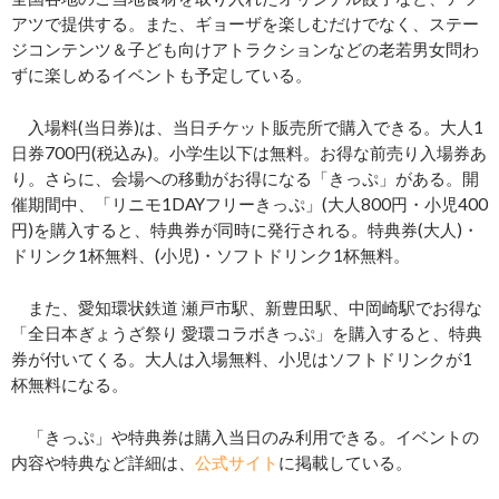
アツで提供する。また、ギョーザを楽しむだけでなく、ステー
ジコンテンツ＆子ども向けアトラクションなどの老若男女問わ
ずに楽しめるイベントも予定している。
入場料(当日券)は、当日チケット販売所で購入できる。大人1
日券700円(税込み)。小学生以下は無料。お得な前売り入場券あ
り。さらに、会場への移動がお得になる「きっぷ」がある。開
催期間中、「リニモ1DAYフリーきっぷ」(大人800円・小児400
円)を購入すると、特典券が同時に発行される。特典券(大人)・
ドリンク1杯無料、(小児)・ソフトドリンク1杯無料。
また、愛知環状鉄道 瀬戸市駅、新豊田駅、中岡崎駅でお得な
「全日本ぎょうざ祭り 愛環コラボきっぷ」を購入すると、特典
券が付いてくる。大人は入場無料、小児はソフトドリンクが1
杯無料になる。
「きっぷ」や特典券は購入当日のみ利用できる。イベントの
内容や特典など詳細は、
公式サイト
に掲載している。