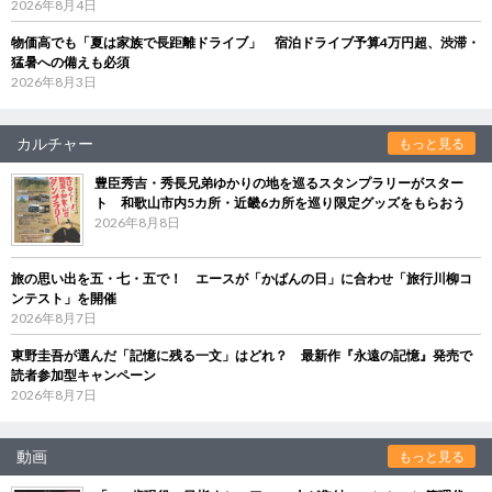
2026年8月4日
物価高でも「夏は家族で長距離ドライブ」 宿泊ドライブ予算4万円超、渋滞・
猛暑への備えも必須
2026年8月3日
カルチャー
もっと見る
豊臣秀吉・秀長兄弟ゆかりの地を巡るスタンプラリーがスター
ト 和歌山市内5カ所・近畿6カ所を巡り限定グッズをもらおう
2026年8月8日
旅の思い出を五・七・五で！ エースが「かばんの日」に合わせ「旅行川柳コ
ンテスト」を開催
2026年8月7日
東野圭吾が選んだ「記憶に残る一文」はどれ？ 最新作『永遠の記憶』発売で
読者参加型キャンペーン
2026年8月7日
動画
もっと見る