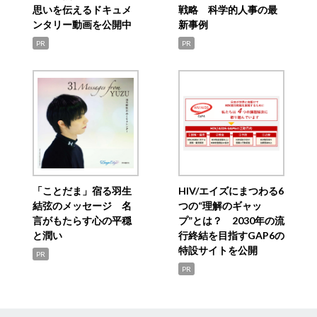
思いを伝えるドキュメ
戦略 科学的人事の最
ンタリー動画を公開中
新事例
PR
PR
「ことだま」宿る羽生
HIV/エイズにまつわる6
結弦のメッセージ 名
つの“理解のギャッ
言がもたらす心の平穏
プ”とは？ 2030年の流
と潤い
行終結を目指すGAP6の
特設サイトを公開
PR
PR