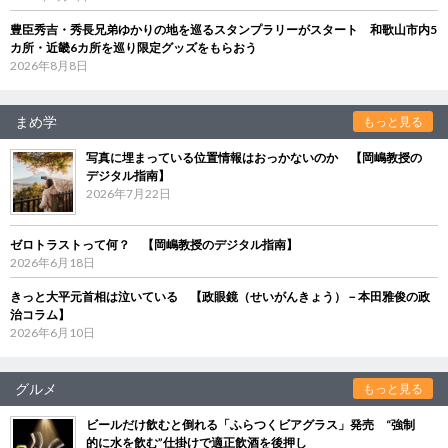
豊臣秀吉・秀長兄弟ゆかりの地を巡るスタンプラリーがスタート 和歌山市内5
カ所・近畿6カ所を巡り限定グッズをもらおう
2026年8月8日
まめ学
もっと見る
写真に埋まっている位置情報はおっかないのか 【岡嶋教授の
デジタル指南】
2026年7月22日
ゼロトラストって何？ 【岡嶋教授のデジタル指南】
2026年6月18日
きっと大平元首相は泣いている 【政眼鏡（せいがんきょう）－本田雅俊の政
治コラム】
2026年6月10日
グルメ
もっと見る
ビールだけ飲むと倒れる「ふらつくビアグラス」発売 “強制
的に水を飲む”仕掛けで適正飲酒を後押し