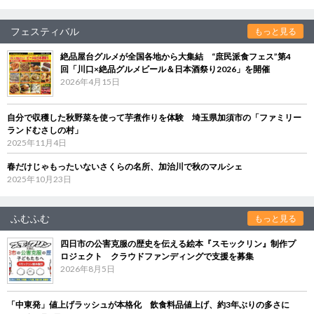
フェスティバル
もっと見る
絶品屋台グルメが全国各地から大集結 “庶民派食フェス”第4
回「川口×絶品グルメビール＆日本酒祭り2026」を開催
2026年4月15日
自分で収穫した秋野菜を使って芋煮作りを体験 埼玉県加須市の「ファミリー
ランドむさしの村」
2025年11月4日
春だけじゃもったいないさくらの名所、加治川で秋のマルシェ
2025年10月23日
ふむふむ
もっと見る
四日市の公害克服の歴史を伝える絵本『スモックリン』制作プ
ロジェクト クラウドファンディングで支援を募集
2026年8月5日
「中東発」値上げラッシュが本格化 飲食料品値上げ、約3年ぶりの多さに