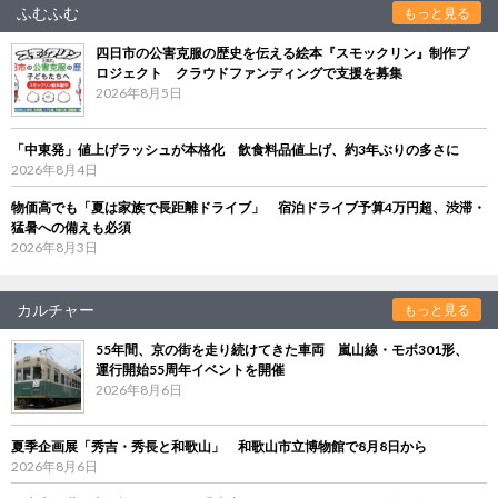
ふむふむ
もっと見る
四日市の公害克服の歴史を伝える絵本『スモックリン』制作プ
ロジェクト クラウドファンディングで支援を募集
2026年8月5日
「中東発」値上げラッシュが本格化 飲食料品値上げ、約3年ぶりの多さに
2026年8月4日
物価高でも「夏は家族で長距離ドライブ」 宿泊ドライブ予算4万円超、渋滞・
猛暑への備えも必須
2026年8月3日
カルチャー
もっと見る
55年間、京の街を走り続けてきた車両 嵐山線・モボ301形、
運行開始55周年イベントを開催
2026年8月6日
夏季企画展「秀吉・秀長と和歌山」 和歌山市立博物館で8月8日から
2026年8月6日