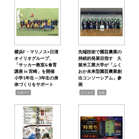
横浜F・マリノス×日清
先端技術で園芸農業の
オイリオグループ、
持続的発展目指す 久
「サッカー教室&食育
留米工業大学が「ふく
講座 in 宮崎」を開催
おか未来型園芸農業創
小学1年生～3年生の身
出コンソーシアム」参
体づくりをサポート
画
,
,
,
スポーツ
ビジネス
社会