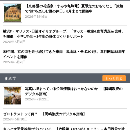
【京都 湯の花温泉・すみや亀峰菴】夏限定のおもてなし「旅館
で“涼”を楽しむ夏の休日」8月末まで開催中
2026年8月6日
横浜F・マリノス×日清オイリオグループ、「サッカー教室&食育講座 in 宮崎」
を開催 小学1年生～3年生の身体づくりをサポート
2026年8月6日
55年間、京の街を走り続けてきた車両 嵐山線・モボ301形、運行開始55周年
イベントを開催
2026年8月6日
まめ学
もっと見る
写真に埋まっている位置情報はおっかないのか 【岡嶋教授の
デジタル指南】
2026年7月22日
ゼロトラストって何？ 【岡嶋教授のデジタル指南】
2026年6月18日
きっと大平元首相は泣いている 【政眼鏡（せいがんきょう）－本田雅俊の政