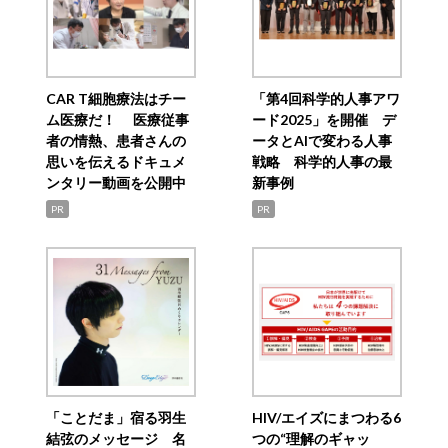
CAR T細胞療法はチー
「第4回科学的人事アワ
ム医療だ！ 医療従事
ード2025」を開催 デ
者の情熱、患者さんの
ータとAIで変わる人事
思いを伝えるドキュメ
戦略 科学的人事の最
ンタリー動画を公開中
新事例
PR
PR
「ことだま」宿る羽生
HIV/エイズにまつわる6
結弦のメッセージ 名
つの“理解のギャッ