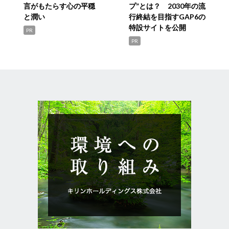
言がもたらす心の平穏
プ”とは？ 2030年の流
と潤い
行終結を目指すGAP6の
特設サイトを公開
PR
PR