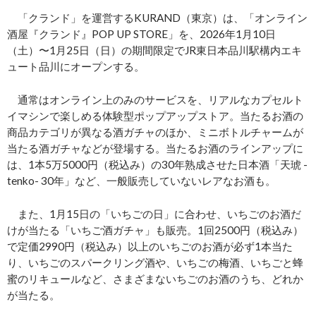
「クランド」を運営するKURAND（東京）は、「オンライン
酒屋『クランド』POP UP STORE」を、2026年1月10日
（土）〜1月25日（日）の期間限定でJR東日本品川駅構内エキ
ュート品川にオープンする。
通常はオンライン上のみのサービスを、リアルなカプセルト
イマシンで楽しめる体験型ポップアップストア。当たるお酒の
商品カテゴリが異なる酒ガチャのほか、ミニボトルチャームが
当たる酒ガチャなどが登場する。当たるお酒のラインアップに
は、1本5万5000円（税込み）の30年熟成させた日本酒「天琥 -
tenko- 30年」など、一般販売していないレアなお酒も。
また、1月15日の「いちごの日」に合わせ、いちごのお酒だ
けが当たる「いちご酒ガチャ」も販売。1回2500円（税込み）
で定価2990円（税込み）以上のいちごのお酒が必ず1本当た
り、いちごのスパークリング酒や、いちごの梅酒、いちごと蜂
蜜のリキュールなど、さまざまないちごのお酒のうち、どれか
が当たる。