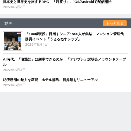
日本史と世界史を旅するRPG 「時渡り」、iOS/Androidで配信開始
2026年8月6日
動画
もっと見る
「100歳現役」目指すシニア1500人が集結 マンション管理代
務員イベント「うぇるねすシップ」
2026年8月4日
AI時代、「暗黙知」は継承できるのか 「デジブレ」説明会／ラウンドテーブ
ル
2026年8月3日
紀伊勝浦の魅力を堪能 ホテル浦島、日昇館をリニューアル
2026年8月3日