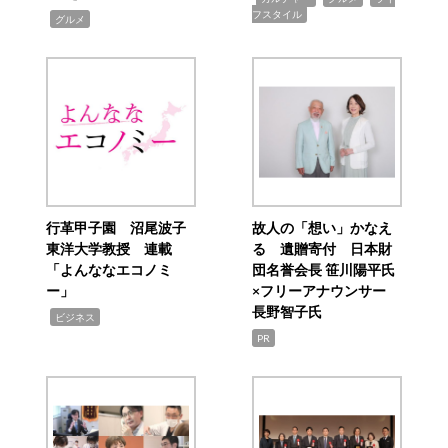
フスタイル
,
グルメ
行革甲子園 沼尾波子
故人の「想い」かなえ
東洋大学教授 連載
る 遺贈寄付 日本財
「よんななエコノミ
団名誉会長 笹川陽平氏
ー」
×フリーアナウンサー
長野智子氏
,
ビジネス
PR