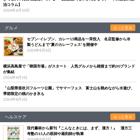
治コラム】
2026年6月10日
グルメ
もっと見る
セブン‐イレブン、カレー15商品を一斉投入 名店監修から冷
製うどんまで“夏のカレーフェス”を開催中
2026年8月6日
横浜高島屋で「韓国市場」がスタート 人気グルメから雑貨まで約30ブランド
が集結
2026年8月5日
「山梨県笛吹川フルーツ公園」でサマーフェス 富士山を眺めながら水遊び、
季節限定の桃のかき氷も
2026年8月3日
ヘルスケア
もっと見る
現代書林から新刊『こんなときには、まず、漢方！』 漢方三
考塾の15人の医師や薬剤師が執筆
2026年8月5日