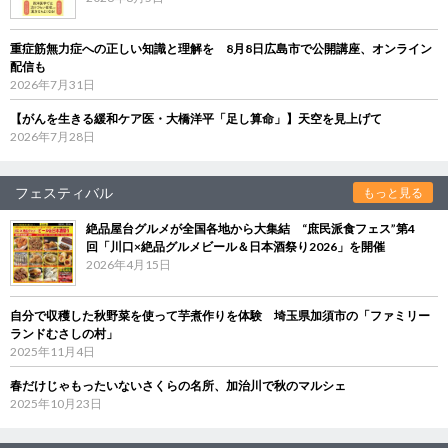
重症筋無力症への正しい知識と理解を 8月8日広島市で公開講座、オンライン
配信も
2026年7月31日
【がんを生きる緩和ケア医・大橋洋平「足し算命」】天空を見上げて
2026年7月28日
フェスティバル
もっと見る
絶品屋台グルメが全国各地から大集結 “庶民派食フェス”第4
回「川口×絶品グルメビール＆日本酒祭り2026」を開催
2026年4月15日
自分で収穫した秋野菜を使って芋煮作りを体験 埼玉県加須市の「ファミリー
ランドむさしの村」
2025年11月4日
春だけじゃもったいないさくらの名所、加治川で秋のマルシェ
2025年10月23日