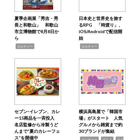
夏季企画展「秀吉・秀
日本史と世界史を旅す
長と和歌山」 和歌山
るRPG 「時渡り」、
市立博物館で8月8日か
iOS/Androidで配信開
ら
始
,
,
カルチャー
カルチャー
セブン‐イレブン、カレ
横浜高島屋で「韓国市
ー15商品を一斉投入
場」がスタート 人気
名店監修から冷製うど
グルメから雑貨まで約
んまで“夏のカレーフェ
30ブランドが集結
ス”を開催中
,
,
,
カルチャー
グルメ
ライ