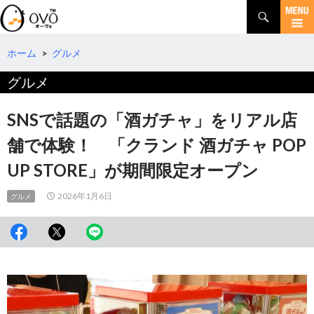
検
索
コ
ン
テ
ホーム
>
グルメ
ン
グルメ
ツ
へ
移
SNSで話題の「酒ガチャ」をリアル店
動
舗で体験！ 「クランド 酒ガチャ POP
UP STORE」が期間限定オープン
2026年1月6日
グルメ