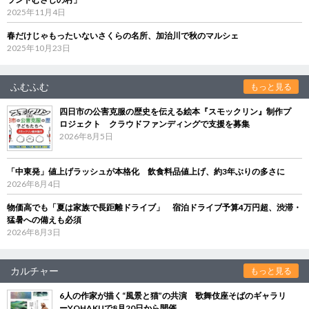
2025年11月4日
春だけじゃもったいないさくらの名所、加治川で秋のマルシェ
2025年10月23日
ふむふむ
もっと見る
四日市の公害克服の歴史を伝える絵本『スモックリン』制作プ
ロジェクト クラウドファンディングで支援を募集
2026年8月5日
「中東発」値上げラッシュが本格化 飲食料品値上げ、約3年ぶりの多さに
2026年8月4日
物価高でも「夏は家族で長距離ドライブ」 宿泊ドライブ予算4万円超、渋滞・
猛暑への備えも必須
2026年8月3日
カルチャー
もっと見る
6人の作家が描く“風景と猫”の共演 歌舞伎座そばのギャラリ
ーYOHAKUで8月20日から開催