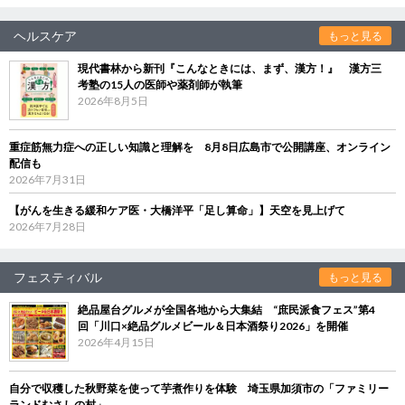
ヘルスケア
もっと見る
現代書林から新刊『こんなときには、まず、漢方！』 漢方三
考塾の15人の医師や薬剤師が執筆
2026年8月5日
重症筋無力症への正しい知識と理解を 8月8日広島市で公開講座、オンライン
配信も
2026年7月31日
【がんを生きる緩和ケア医・大橋洋平「足し算命」】天空を見上げて
2026年7月28日
フェスティバル
もっと見る
絶品屋台グルメが全国各地から大集結 “庶民派食フェス”第4
回「川口×絶品グルメビール＆日本酒祭り2026」を開催
2026年4月15日
自分で収穫した秋野菜を使って芋煮作りを体験 埼玉県加須市の「ファミリー
ランドむさしの村」