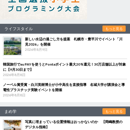
ライフスタイル
もっと見る
新しい水辺の過ごし方を提案 札幌市・豊平川でイベント「川
見2026」を開催
2026年8月9日
韓国旅行でau PAYを使うとPontaポイント最大20％還元！30万店舗以上が対象
に【9月30日まで】
2026年8月8日
ノーベル賞受賞・白川英樹博士が小中高生を直接指導 名城大学が講演会と導
電性プラスチック実験イベントを開催
2026年8月8日
まめ学
もっと見る
写真に埋まっている位置情報はおっかないのか 【岡嶋教授の
デジタル指南】