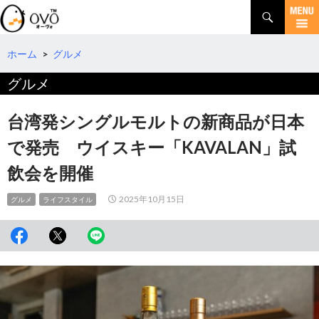
検
索
コ
ン
テ
ホーム
>
グルメ
ン
グルメ
ツ
へ
移
台湾発シングルモルトの新商品が日本
動
で発売 ウイスキー「KAVALAN」試
飲会を開催
2025年10月15日
グルメ
ライフスタイル