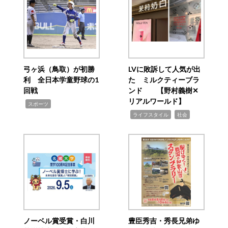
弓ヶ浜（鳥取）が初勝
LVに敗訴して人気が出
利 全日本学童野球の1
た ミルクティーブラ
回戦
ンド 【野村義樹✕
リアルワールド】
,
スポーツ
,
,
ライフスタイル
社会
ノーベル賞受賞・白川
豊臣秀吉・秀長兄弟ゆ