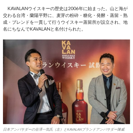
KAVALANウイスキーの歴史は2006年に始まった。山と海が
交わる台湾・蘭陽平野に、麦芽の粉砕・糖化・発酵・蒸留・熟
成・ブレンドを一貫して行うウイスキー蒸留所が設立され、地
名にちなんでKAVALANと名付けられた。
日本アンバサダーの谷澤一気氏（左）とKAVALANブランドアンバサダー陳威