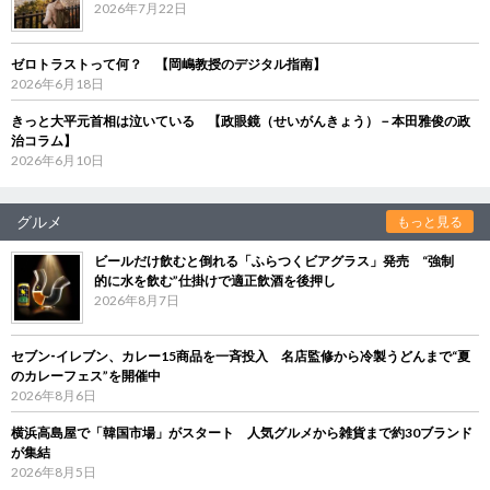
2026年7月22日
ゼロトラストって何？ 【岡嶋教授のデジタル指南】
2026年6月18日
きっと大平元首相は泣いている 【政眼鏡（せいがんきょう）－本田雅俊の政
治コラム】
2026年6月10日
グルメ
もっと見る
ビールだけ飲むと倒れる「ふらつくビアグラス」発売 “強制
的に水を飲む”仕掛けで適正飲酒を後押し
2026年8月7日
セブン‐イレブン、カレー15商品を一斉投入 名店監修から冷製うどんまで“夏
のカレーフェス”を開催中
2026年8月6日
横浜高島屋で「韓国市場」がスタート 人気グルメから雑貨まで約30ブランド
が集結
2026年8月5日