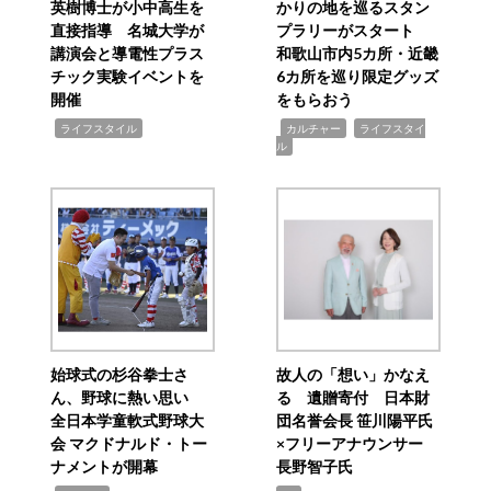
英樹博士が小中高生を
かりの地を巡るスタン
直接指導 名城大学が
プラリーがスタート
講演会と導電性プラス
和歌山市内5カ所・近畿
チック実験イベントを
6カ所を巡り限定グッズ
開催
をもらおう
,
,
,
ライフスタイル
カルチャー
ライフスタイ
ル
始球式の杉谷拳士さ
故人の「想い」かなえ
ん、野球に熱い思い
る 遺贈寄付 日本財
全日本学童軟式野球大
団名誉会長 笹川陽平氏
会 マクドナルド・トー
×フリーアナウンサー
ナメントが開幕
長野智子氏