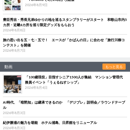
2026年8月9日
豊臣秀吉・秀長兄弟ゆかりの地を巡るスタンプラリーがスタート 和歌山市内5
カ所・近畿6カ所を巡り限定グッズをもらおう
2026年8月8日
旅の思い出を五・七・五で！ エースが「かばんの日」に合わせ「旅行川柳コ
ンテスト」を開催
2026年8月7日
動画
もっと見る
「100歳現役」目指すシニア1500人が集結 マンション管理代
務員イベント「うぇるねすシップ」
2026年8月4日
AI時代、「暗黙知」は継承できるのか 「デジブレ」説明会／ラウンドテーブ
ル
2026年8月3日
紀伊勝浦の魅力を堪能 ホテル浦島、日昇館をリニューアル
2026年8月3日