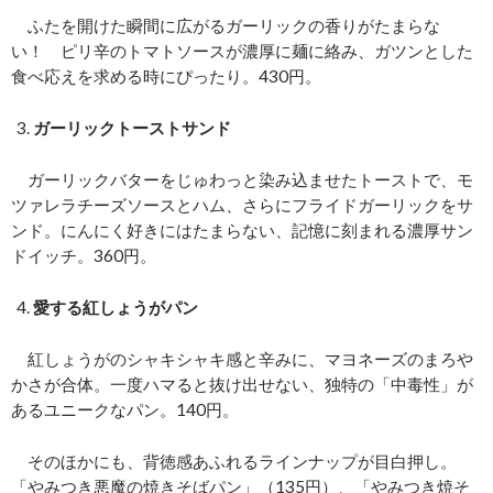
ふたを開けた瞬間に広がるガーリックの香りがたまらな
い！ ピリ辛のトマトソースが濃厚に麺に絡み、ガツンとした
食べ応えを求める時にぴったり。430円。
ガーリックトーストサンド
ガーリックバターをじゅわっと染み込ませたトーストで、モ
ツァレラチーズソースとハム、さらにフライドガーリックをサ
ンド。にんにく好きにはたまらない、記憶に刻まれる濃厚サン
ドイッチ。360円。
愛する紅しょうがパン
紅しょうがのシャキシャキ感と辛みに、マヨネーズのまろや
かさが合体。一度ハマると抜け出せない、独特の「中毒性」が
あるユニークなパン。140円。
そのほかにも、背徳感あふれるラインナップが目白押し。
「やみつき悪魔の焼きそばパン」（135円）、「やみつき焼そ