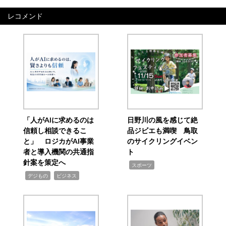
レコメンド
「人がAIに求めるのは
日野川の風を感じて絶
信頼し相談できるこ
品ジビエも満喫 鳥取
と」 ロジカがAI事業
のサイクリングイベン
者と導入機関の共通指
ト
針案を策定へ
,
スポーツ
,
,
デジもの
ビジネス