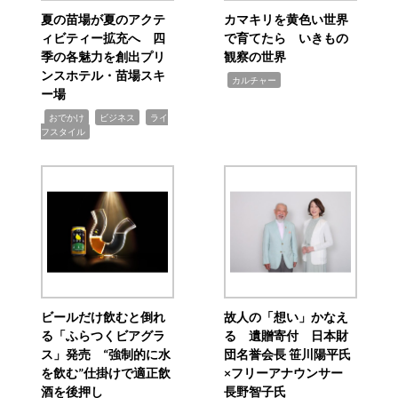
夏の苗場が夏のアクテ
カマキリを黄色い世界
ィビティー拡充へ 四
で育てたら いきもの
季の各魅力を創出プリ
観察の世界
ンスホテル・苗場スキ
,
カルチャー
ー場
,
,
,
おでかけ
ビジネス
ライ
フスタイル
ビールだけ飲むと倒れ
故人の「想い」かなえ
る「ふらつくビアグラ
る 遺贈寄付 日本財
ス」発売 “強制的に水
団名誉会長 笹川陽平氏
を飲む”仕掛けで適正飲
×フリーアナウンサー
酒を後押し
長野智子氏