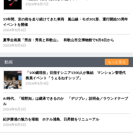
2026年8月7日
55年間、京の街を走り続けてきた車両 嵐山線・モボ301形、運行開始55周年
イベントを開催
2026年8月6日
夏季企画展「秀吉・秀長と和歌山」 和歌山市立博物館で8月8日から
2026年8月6日
動画
もっと見る
「100歳現役」目指すシニア1500人が集結 マンション管理代
務員イベント「うぇるねすシップ」
2026年8月4日
AI時代、「暗黙知」は継承できるのか 「デジブレ」説明会／ラウンドテーブ
ル
2026年8月3日
紀伊勝浦の魅力を堪能 ホテル浦島、日昇館をリニューアル
2026年8月3日