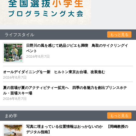
ライフスタイル
もっと見る
日野川の風を感じて絶品ジビエも満喫 鳥取のサイクリングイ
ベント
2026年8月7日
オールデイダイニングを一新 ヒルトン東京お台場、改装進む
2026年8月7日
夏の苗場が夏のアクティビティー拡充へ 四季の各魅力を創出プリンスホテ
ル・苗場スキー場
2026年8月7日
まめ学
もっと見る
写真に埋まっている位置情報はおっかないのか 【岡嶋教授の
デジタル指南】