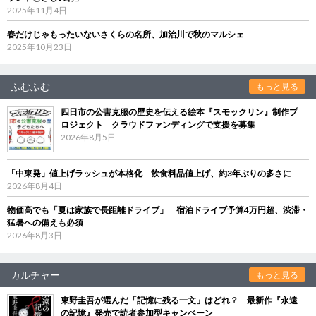
2025年11月4日
春だけじゃもったいないさくらの名所、加治川で秋のマルシェ
2025年10月23日
ふむふむ
もっと見る
四日市の公害克服の歴史を伝える絵本『スモックリン』制作プ
ロジェクト クラウドファンディングで支援を募集
2026年8月5日
「中東発」値上げラッシュが本格化 飲食料品値上げ、約3年ぶりの多さに
2026年8月4日
物価高でも「夏は家族で長距離ドライブ」 宿泊ドライブ予算4万円超、渋滞・
猛暑への備えも必須
2026年8月3日
カルチャー
もっと見る
東野圭吾が選んだ「記憶に残る一文」はどれ？ 最新作『永遠
の記憶』発売で読者参加型キャンペーン