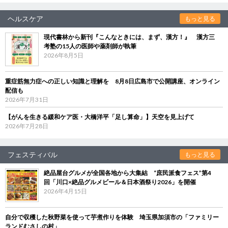
ヘルスケア
もっと見る
現代書林から新刊『こんなときには、まず、漢方！』 漢方三
考塾の15人の医師や薬剤師が執筆
2026年8月5日
重症筋無力症への正しい知識と理解を 8月8日広島市で公開講座、オンライン
配信も
2026年7月31日
【がんを生きる緩和ケア医・大橋洋平「足し算命」】天空を見上げて
2026年7月28日
フェスティバル
もっと見る
絶品屋台グルメが全国各地から大集結 “庶民派食フェス”第4
回「川口×絶品グルメビール＆日本酒祭り2026」を開催
2026年4月15日
自分で収穫した秋野菜を使って芋煮作りを体験 埼玉県加須市の「ファミリー
ランドむさしの村」