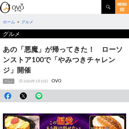
検
索
コ
ン
テ
ホーム
>
グルメ
ン
グルメ
ツ
へ
移
あの「悪魔」が帰ってきた！ ローソ
動
ンストア100で「やみつきチャレン
ジ」開催
OVO
2026年1月13日
グルメ