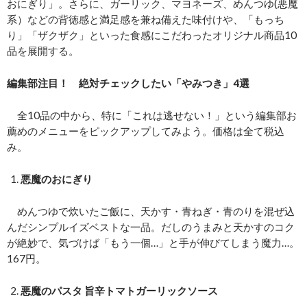
おにぎり」。さらに、ガーリック、マヨネーズ、めんつゆ(悪魔
系）などの背徳感と満足感を兼ね備えた味付けや、「もっち
り」「ザクザク」といった食感にこだわったオリジナル商品10
品を展開する。
編集部注目！ 絶対チェックしたい「やみつき」4選
全10品の中から、特に「これは逃せない！」という編集部お
薦めのメニューをピックアップしてみよう。価格は全て税込
み。
悪魔のおにぎり
めんつゆで炊いたご飯に、天かす・青ねぎ・青のりを混ぜ込
んだシンプルイズベストな一品。だしのうまみと天かすのコク
が絶妙で、気づけば「もう一個…」と手が伸びてしまう魔力…。
167円。
悪魔のパスタ 旨辛トマトガーリックソース