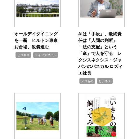
オールデイダイニング
AIは「手段」、最終責
を一新 ヒルトン東京
任は「人間の判断」
お台場、改装進む
「法の支配」という
「傘」で人を守る レ
,
,
ビジネス
ライフスタイル
クシスネクシス・ジャ
パンのパスカル ロズィ
エ社長
,
,
デジもの
ビジネス