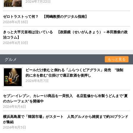
2026年7月22日
ゼロトラストって何？ 【岡嶋教授のデジタル指南】
2026年6月18日
きっと大平元首相は泣いている 【政眼鏡（せいがんきょう）－本田雅俊の政
治コラム】
2026年6月10日
グルメ
もっと見る
ビールだけ飲むと倒れる「ふらつくビアグラス」発売 “強制
的に水を飲む”仕掛けで適正飲酒を後押し
2026年8月7日
セブン‐イレブン、カレー15商品を一斉投入 名店監修から冷製うどんまで“夏
のカレーフェス”を開催中
2026年8月6日
横浜高島屋で「韓国市場」がスタート 人気グルメから雑貨まで約30ブランド
が集結
2026年8月5日