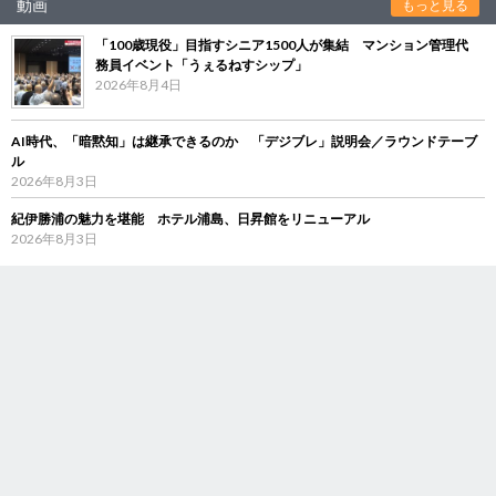
動画
もっと見る
「100歳現役」目指すシニア1500人が集結 マンション管理代
務員イベント「うぇるねすシップ」
2026年8月4日
AI時代、「暗黙知」は継承できるのか 「デジブレ」説明会／ラウンドテーブ
ル
2026年8月3日
紀伊勝浦の魅力を堪能 ホテル浦島、日昇館をリニューアル
2026年8月3日