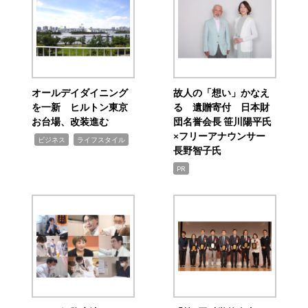
オールデイダイニング
故人の「想い」かなえ
を一新 ヒルトン東京
る 遺贈寄付 日本財
お台場、改装進む
団名誉会長 笹川陽平氏
×フリーアナウンサー
,
,
ビジネス
ライフスタイル
長野智子氏
PR