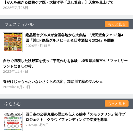
【がんを生きる緩和ケア医・大橋洋平「足し算命」】天空を見上げて
2026年7月28日
フェスティバル
もっと見る
絶品屋台グルメが全国各地から大集結 “庶民派食フェス”第4
回「川口×絶品グルメビール＆日本酒祭り2026」を開催
2026年4月15日
自分で収穫した秋野菜を使って芋煮作りを体験 埼玉県加須市の「ファミリー
ランドむさしの村」
2025年11月4日
春だけじゃもったいないさくらの名所、加治川で秋のマルシェ
2025年10月23日
ふむふむ
もっと見る
四日市の公害克服の歴史を伝える絵本『スモックリン』制作プ
ロジェクト クラウドファンディングで支援を募集
2026年8月5日