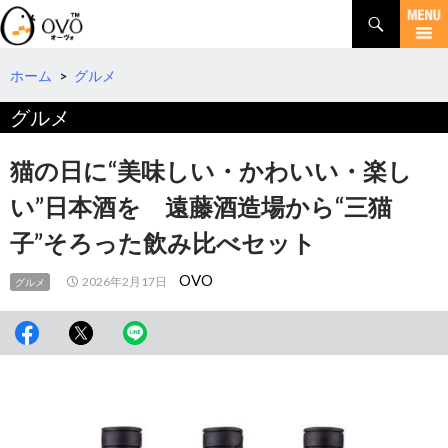
検
索
コ
ン
テ
ホーム
>
グルメ
ン
グルメ
ツ
へ
移
猫の日に“美味しい・かわいい・楽し
動
い”日本酒を 遠藤酒造場から“三猫
子”そろった飲み比べセット
OVO
2026年2月17日
グルメ