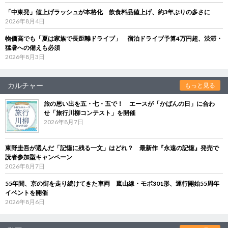
「中東発」値上げラッシュが本格化 飲食料品値上げ、約3年ぶりの多さに
2026年8月4日
物価高でも「夏は家族で長距離ドライブ」 宿泊ドライブ予算4万円超、渋滞・
猛暑への備えも必須
2026年8月3日
カルチャー
もっと見る
旅の思い出を五・七・五で！ エースが「かばんの日」に合わ
せ「旅行川柳コンテスト」を開催
2026年8月7日
東野圭吾が選んだ「記憶に残る一文」はどれ？ 最新作『永遠の記憶』発売で
読者参加型キャンペーン
2026年8月7日
55年間、京の街を走り続けてきた車両 嵐山線・モボ301形、運行開始55周年
イベントを開催
2026年8月6日