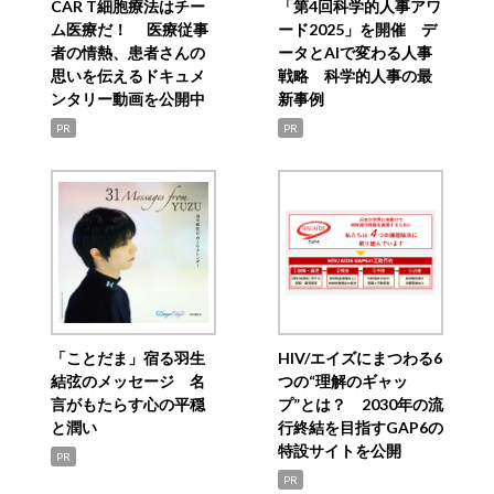
CAR T細胞療法はチー
「第4回科学的人事アワ
ム医療だ！ 医療従事
ード2025」を開催 デ
者の情熱、患者さんの
ータとAIで変わる人事
思いを伝えるドキュメ
戦略 科学的人事の最
ンタリー動画を公開中
新事例
PR
PR
「ことだま」宿る羽生
HIV/エイズにまつわる6
結弦のメッセージ 名
つの“理解のギャッ
言がもたらす心の平穏
プ”とは？ 2030年の流
と潤い
行終結を目指すGAP6の
特設サイトを公開
PR
PR