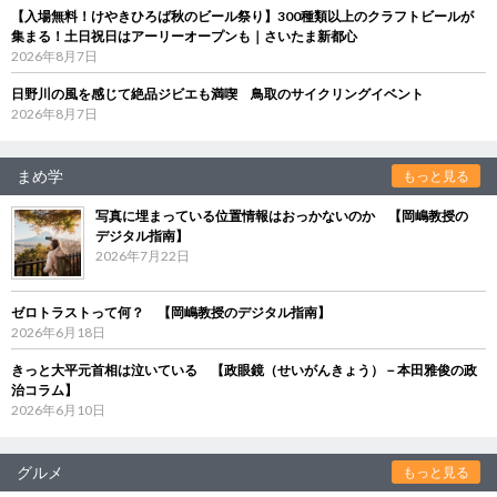
【入場無料！けやきひろば秋のビール祭り】300種類以上のクラフトビールが
集まる！土日祝日はアーリーオープンも｜さいたま新都心
2026年8月7日
日野川の風を感じて絶品ジビエも満喫 鳥取のサイクリングイベント
2026年8月7日
まめ学
もっと見る
写真に埋まっている位置情報はおっかないのか 【岡嶋教授の
デジタル指南】
2026年7月22日
ゼロトラストって何？ 【岡嶋教授のデジタル指南】
2026年6月18日
きっと大平元首相は泣いている 【政眼鏡（せいがんきょう）－本田雅俊の政
治コラム】
2026年6月10日
グルメ
もっと見る