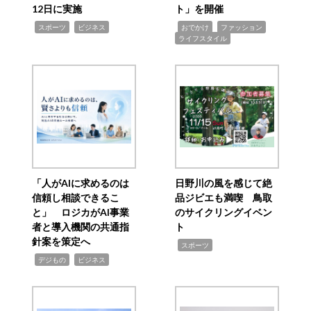
12日に実施
ト」を開催
,
,
,
,
,
スポーツ
ビジネス
おでかけ
ファッション
ライフスタイル
「人がAIに求めるのは
日野川の風を感じて絶
信頼し相談できるこ
品ジビエも満喫 鳥取
と」 ロジカがAI事業
のサイクリングイベン
者と導入機関の共通指
ト
針案を策定へ
,
スポーツ
,
,
デジもの
ビジネス