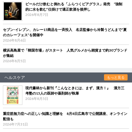
ビールだけ飲むと倒れる「ふらつくビアグラス」発売 “強制
的に水を飲む”仕掛けで適正飲酒を後押し
2026年8月7日
セブン‐イレブン、カレー15商品を一斉投入 名店監修から冷製うどんまで“夏
のカレーフェス”を開催中
2026年8月6日
横浜高島屋で「韓国市場」がスタート 人気グルメから雑貨まで約30ブランド
が集結
2026年8月5日
ヘルスケア
もっと見る
現代書林から新刊『こんなときには、まず、漢方！』 漢方三
考塾の15人の医師や薬剤師が執筆
2026年8月5日
重症筋無力症への正しい知識と理解を 8月8日広島市で公開講座、オンライン
配信も
2026年7月31日