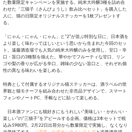
た数量限定キャンペーンを実施する。純米大吟醸3種を詰め合
わせた「三猫子（さんびょうし）飲み比べセット」を購入した
人に、猫の日限定オリジナルステッカーを1枚プレゼントす
る。
「にゃん・にゃん・にゃん」と“2”が並ぶ特別な日に、日本酒を
より楽しく味わってほしいという思いから生まれた今回のセッ
ト。遠藤酒造場でも人気の純米大吟醸のみを使用し、甘口・辛
口・旨口の3種類を揃えた。華やかでフルーティな甘口、リン
ゴや梨の香りが広がる辛口、雑味の少ない旨口と、それぞれ個
性の異なる味わいを楽しめる。
特典として付属するオリジナル猫ステッカーは、酒ラベルの世
界観と猫モチーフを組み合わせた非売品デザインで、スマート
フォンやノートPC、手帳などに貼って楽しめる。
日本酒ファンにも猫好きにもうれしい“美味しい・かわいい・
楽しい”の“三猫子”をアピールする企画。価格は3本セットで税
込み5980円。2月22日出荷分から数量限定で実施し、なくなり
次第終了する。
「渓流」公式オンラインストア
と遠藤酒造場