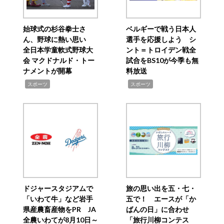
始球式の杉谷拳士さ
ベルギーで戦う日本人
ん、野球に熱い思い
選手を応援しよう シ
全日本学童軟式野球大
ント＝トロイデン戦全
会 マクドナルド・トー
試合をBS10が今季も無
ナメントが開幕
料放送
,
,
スポーツ
スポーツ
ドジャースタジアムで
旅の思い出を五・七・
「いわて牛」など岩手
五で！ エースが「か
県産農畜産物をPR JA
ばんの日」に合わせ
全農いわてが8月10日～
「旅行川柳コンテス