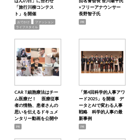
ばんの日」に合わせ
団名誉会長 笹川陽平氏
「旅行川柳コンテス
×フリーアナウンサー
ト」を開催
長野智子氏
,
,
,
おでかけ
ファッション
PR
ライフスタイル
CAR T細胞療法はチー
「第4回科学的人事アワ
ム医療だ！ 医療従事
ード2025」を開催 デ
者の情熱、患者さんの
ータとAIで変わる人事
思いを伝えるドキュメ
戦略 科学的人事の最
ンタリー動画を公開中
新事例
PR
PR