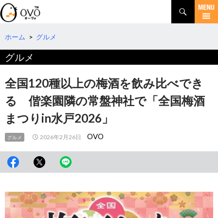
検
索
コ
ン
テ
ホーム
>
グルメ
ン
グルメ
ツ
へ
移
全国120種以上の梅酒を飲み比べでき
動
る 偕楽園隣の常盤神社で「全国梅酒
まつりin水戸2026」
OVO
2026年2月26日
グルメ