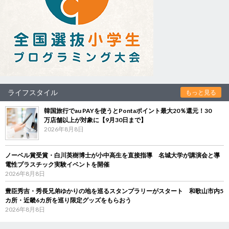
ライフスタイル
もっと見る
韓国旅行でau PAYを使うとPontaポイント最大20％還元！30
万店舗以上が対象に【9月30日まで】
2026年8月8日
ノーベル賞受賞・白川英樹博士が小中高生を直接指導 名城大学が講演会と導
電性プラスチック実験イベントを開催
2026年8月8日
豊臣秀吉・秀長兄弟ゆかりの地を巡るスタンプラリーがスタート 和歌山市内5
カ所・近畿6カ所を巡り限定グッズをもらおう
2026年8月8日