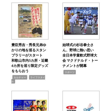
豊臣秀吉・秀長兄弟ゆ
始球式の杉谷拳士さ
かりの地を巡るスタン
ん、野球に熱い思い
プラリーがスタート
全日本学童軟式野球大
和歌山市内5カ所・近畿
会 マクドナルド・トー
6カ所を巡り限定グッズ
ナメントが開幕
をもらおう
,
スポーツ
,
,
カルチャー
ライフスタイ
ル