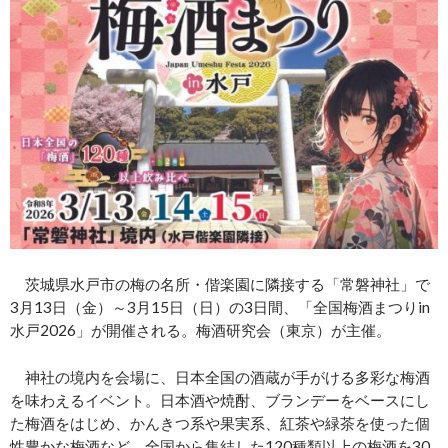
茨城県水戸市の梅の名所・偕楽園に隣接する「常磐神社」で
3月13日（金）～3月15日（日）の3日間、「全国梅酒まつりin
水戸2026」が開催される。梅酒研究会（東京）が主催。
神社の境内を会場に、日本全国の酒蔵が手がける多彩な梅酒
を味わえるイベント。日本酒や焼酎、ブランデーをベースにし
た梅酒をはじめ、かんきつ系や果実系、紅茶や緑茶を使った個
性豊かな梅酒など、全国から集結した120種類以上の梅酒を30