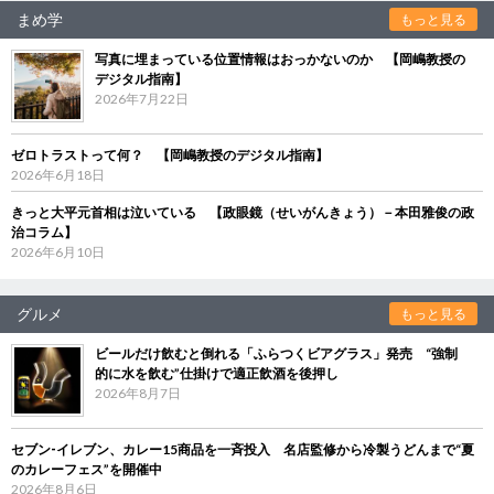
まめ学
もっと見る
写真に埋まっている位置情報はおっかないのか 【岡嶋教授の
デジタル指南】
2026年7月22日
ゼロトラストって何？ 【岡嶋教授のデジタル指南】
2026年6月18日
きっと大平元首相は泣いている 【政眼鏡（せいがんきょう）－本田雅俊の政
治コラム】
2026年6月10日
グルメ
もっと見る
ビールだけ飲むと倒れる「ふらつくビアグラス」発売 “強制
的に水を飲む”仕掛けで適正飲酒を後押し
2026年8月7日
セブン‐イレブン、カレー15商品を一斉投入 名店監修から冷製うどんまで“夏
のカレーフェス”を開催中
2026年8月6日