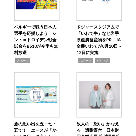
ベルギーで戦う日本人
ドジャースタジアムで
選手を応援しよう シ
「いわて牛」など岩手
ント＝トロイデン戦全
県産農畜産物をPR JA
試合をBS10が今季も無
全農いわてが8月10日～
料放送
12日に実施
,
,
,
スポーツ
スポーツ
ビジネス
旅の思い出を五・七・
故人の「想い」かなえ
五で！ エースが「か
る 遺贈寄付 日本財