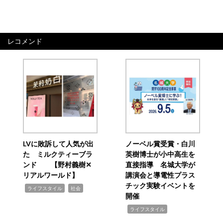
レコメンド
LVに敗訴して人気が出
ノーベル賞受賞・白川
た ミルクティーブラ
英樹博士が小中高生を
ンド 【野村義樹✕
直接指導 名城大学が
リアルワールド】
講演会と導電性プラス
チック実験イベントを
,
,
ライフスタイル
社会
開催
,
ライフスタイル