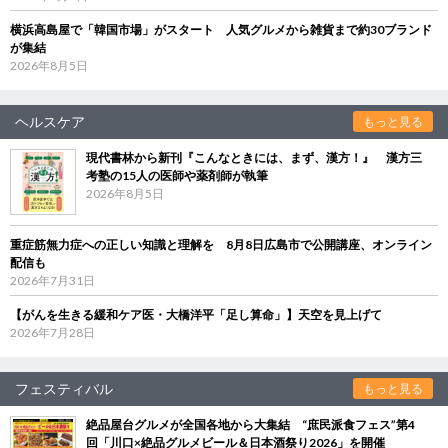
横浜高島屋で「韓国市場」がスタート 人気グルメから雑貨まで約30ブランド
が集結
2026年8月5日
ヘルスケア
もっと見る
現代書林から新刊『こんなときには、まず、漢方！』 漢方三
考塾の15人の医師や薬剤師が執筆
2026年8月5日
重症筋無力症への正しい知識と理解を 8月8日広島市で公開講座、オンライン
配信も
2026年7月31日
【がんを生きる緩和ケア医・大橋洋平「足し算命」】天空を見上げて
2026年7月28日
フェスティバル
もっと見る
絶品屋台グルメが全国各地から大集結 “庶民派食フェス”第4
回「川口×絶品グルメビール＆日本酒祭り2026」を開催