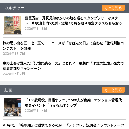
カルチャー
もっと見る
豊臣秀吉・秀長兄弟ゆかりの地を巡るスタンプラリーがスター
ト 和歌山市内5カ所・近畿6カ所を巡り限定グッズをもらおう
2026年8月8日
旅の思い出を五・七・五で！ エースが「かばんの日」に合わせ「旅行川柳コ
ンテスト」を開催
2026年8月7日
東野圭吾が選んだ「記憶に残る一文」はどれ？ 最新作『永遠の記憶』発売で
読者参加型キャンペーン
2026年8月7日
動画
もっと見る
「100歳現役」目指すシニア1500人が集結 マンション管理代
務員イベント「うぇるねすシップ」
2026年8月4日
AI時代、「暗黙知」は継承できるのか 「デジブレ」説明会／ラウンドテーブ