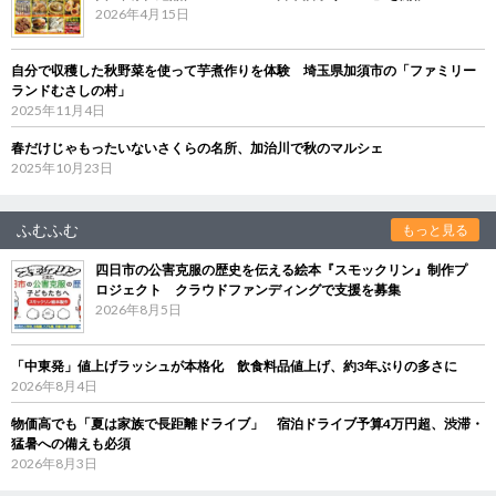
2026年4月15日
自分で収穫した秋野菜を使って芋煮作りを体験 埼玉県加須市の「ファミリー
ランドむさしの村」
2025年11月4日
春だけじゃもったいないさくらの名所、加治川で秋のマルシェ
2025年10月23日
ふむふむ
もっと見る
四日市の公害克服の歴史を伝える絵本『スモックリン』制作プ
ロジェクト クラウドファンディングで支援を募集
2026年8月5日
「中東発」値上げラッシュが本格化 飲食料品値上げ、約3年ぶりの多さに
2026年8月4日
物価高でも「夏は家族で長距離ドライブ」 宿泊ドライブ予算4万円超、渋滞・
猛暑への備えも必須
2026年8月3日