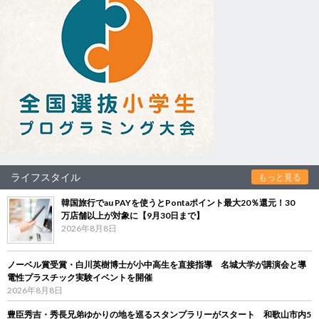
ライフスタイル
もっと見る
韓国旅行でau PAYを使うとPontaポイント最大20％還元！30
万店舗以上が対象に【9月30日まで】
2026年8月8日
ノーベル賞受賞・白川英樹博士が小中高生を直接指導 名城大学が講演会と導
電性プラスチック実験イベントを開催
2026年8月8日
豊臣秀吉・秀長兄弟ゆかりの地を巡るスタンプラリーがスタート 和歌山市内5