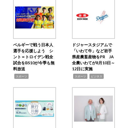
ベルギーで戦う日本人
ドジャースタジアムで
選手を応援しよう シ
「いわて牛」など岩手
ント＝トロイデン戦全
県産農畜産物をPR JA
試合をBS10が今季も無
全農いわてが8月10日～
料放送
12日に実施
,
,
,
スポーツ
スポーツ
ビジネス