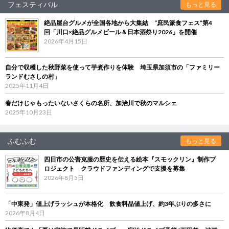
フェスティバル
もっと見る
絶品屋台グルメが全国各地から大集結 “庶民派食フェス”第4
回「川口×絶品グルメビール＆日本酒祭り2026」を開催
2026年4月15日
自分で収穫した秋野菜を使って芋煮作りを体験 埼玉県加須市の「ファミリー
ランドむさしの村」
2025年11月4日
春だけじゃもったいないさくらの名所、加治川で秋のマルシェ
2025年10月23日
ふむふむ
もっと見る
四日市の公害克服の歴史を伝える絵本『スモックリン』制作プ
ロジェクト クラウドファンディングで支援を募集
2026年8月5日
「中東発」値上げラッシュが本格化 飲食料品値上げ、約3年ぶりの多さに
2026年8月4日