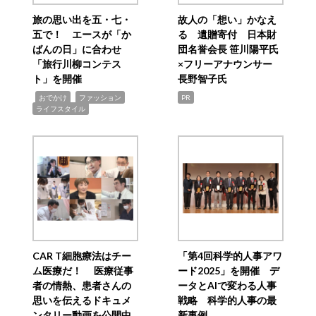
旅の思い出を五・七・
故人の「想い」かなえ
五で！ エースが「か
る 遺贈寄付 日本財
ばんの日」に合わせ
団名誉会長 笹川陽平氏
「旅行川柳コンテス
×フリーアナウンサー
ト」を開催
長野智子氏
,
,
,
おでかけ
ファッション
PR
ライフスタイル
CAR T細胞療法はチー
「第4回科学的人事アワ
ム医療だ！ 医療従事
ード2025」を開催 デ
者の情熱、患者さんの
ータとAIで変わる人事
思いを伝えるドキュメ
戦略 科学的人事の最
ンタリー動画を公開中
新事例