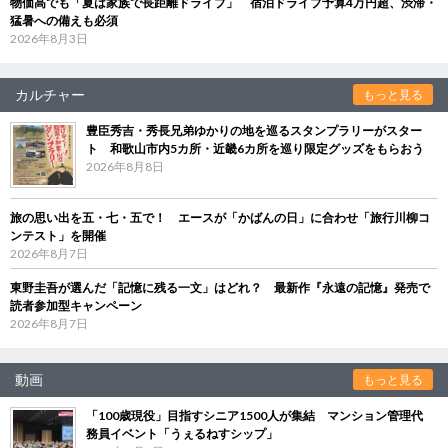
物価高でも「夏は家族で長距離ドライブ」 宿泊ドライブ予算4万円超、渋滞・
猛暑への備えも必須
2026年8月3日
カルチャー
もっと見る
豊臣秀吉・秀長兄弟ゆかりの地を巡るスタンプラリーがスター
ト 和歌山市内5カ所・近畿6カ所を巡り限定グッズをもらおう
2026年8月8日
旅の思い出を五・七・五で！ エースが「かばんの日」に合わせ「旅行川柳コ
ンテスト」を開催
2026年8月7日
東野圭吾が選んだ「記憶に残る一文」はどれ？ 最新作『永遠の記憶』発売で
読者参加型キャンペーン
2026年8月7日
動画
もっと見る
「100歳現役」目指すシニア1500人が集結 マンション管理代
務員イベント「うぇるねすシップ」