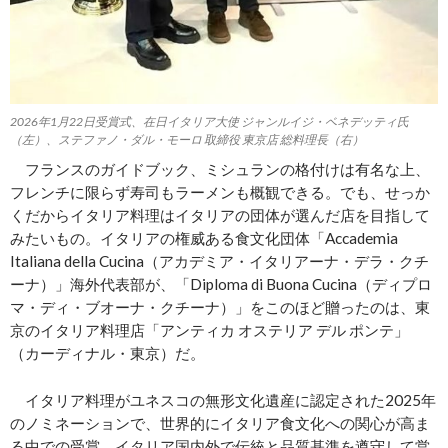
2026年1月22日受賞式、在日イタリア大使 ジャンルイジ・ベネデッティ氏
（左）、ステファノ・ダル・モーロ 取締役 東京店 総料理長（右）
フランスのガイドブック、ミシュランの格付けは有名な上、
フレンチに限らず寿司もラーメンも概観できる。でも、せっか
くだからイタリア料理はイタリアの団体が選んだ店を目指して
みたいもの。イタリアの権威ある食文化団体「Accademia
Italiana della Cucina（アカデミア・イタリアーナ・デラ・クチ
ーナ）」海外代表部が、「Diploma di Buona Cucina（ディプロ
マ・ディ・ブオーナ・クチーナ）」をこのほど贈ったのは、東
京のイタリア料理店「アンティカ オステリア デル ポンテ」
（カーディナル・東京）だ。
イタリア料理がユネスコの無形文化遺産に認定された2025年
のノミネーションで、世界的にイタリア食文化への関心が高ま
る中での受賞。イタリア国内外で伝統と品質基準を遵守して営