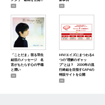
PR
PR
「ことだま」宿る羽生
HIV/エイズにまつわる6
結弦のメッセージ 名
つの“理解のギャッ
言がもたらす心の平穏
プ”とは？ 2030年の流
と潤い
行終結を目指すGAP6の
特設サイトを公開
PR
PR