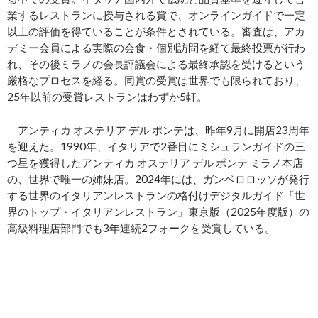
業するレストランに授与される賞で、オンラインガイドで一定
以上の評価を得ていることが条件とされている。審査は、アカ
デミー会員による実際の会食・個別訪問を経て最終投票が行わ
れ、その後ミラノの会長評議会による最終承認を受けるという
厳格なプロセスを経る。同賞の受賞は世界でも限られており、
25年以前の受賞レストランはわずか5軒。
アンティカ オステリア デル ポンテは、昨年9月に開店23周年
を迎えた。1990年、イタリアで2番目にミシュランガイドの三
つ星を獲得したアンティカ オステリア デル ポンテ ミラノ本店
の、世界で唯一の姉妹店。2024年には、ガンベロロッソが発行
する世界のイタリアンレストランの格付けデジタルガイド「世
界のトップ・イタリアンレストラン」東京版（2025年度版）の
高級料理店部門でも3年連続2フォークを受賞している。