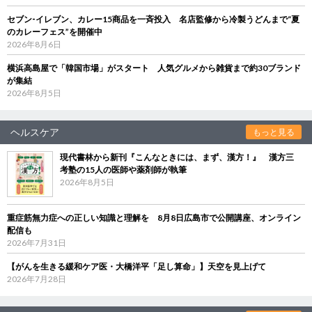
セブン‐イレブン、カレー15商品を一斉投入 名店監修から冷製うどんまで“夏
のカレーフェス”を開催中
2026年8月6日
横浜高島屋で「韓国市場」がスタート 人気グルメから雑貨まで約30ブランド
が集結
2026年8月5日
ヘルスケア
もっと見る
現代書林から新刊『こんなときには、まず、漢方！』 漢方三
考塾の15人の医師や薬剤師が執筆
2026年8月5日
重症筋無力症への正しい知識と理解を 8月8日広島市で公開講座、オンライン
配信も
2026年7月31日
【がんを生きる緩和ケア医・大橋洋平「足し算命」】天空を見上げて
2026年7月28日