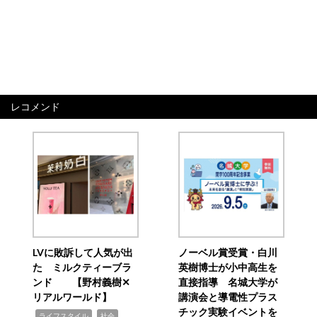
レコメンド
LVに敗訴して人気が出
ノーベル賞受賞・白川
た ミルクティーブラ
英樹博士が小中高生を
ンド 【野村義樹✕
直接指導 名城大学が
リアルワールド】
講演会と導電性プラス
チック実験イベントを
,
,
ライフスタイル
社会