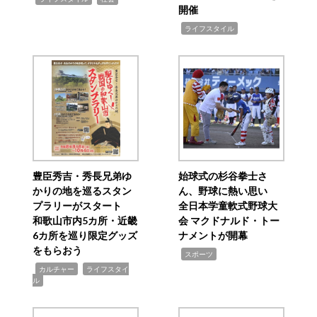
開催
,
ライフスタイル
豊臣秀吉・秀長兄弟ゆ
始球式の杉谷拳士さ
かりの地を巡るスタン
ん、野球に熱い思い
プラリーがスタート
全日本学童軟式野球大
和歌山市内5カ所・近畿
会 マクドナルド・トー
6カ所を巡り限定グッズ
ナメントが開幕
をもらおう
,
スポーツ
,
,
カルチャー
ライフスタイ
ル