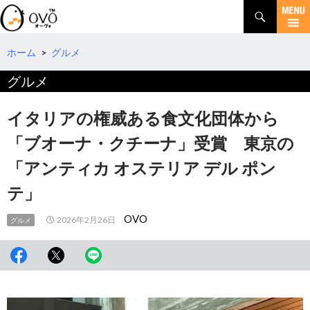
検
索
コ
ン
テ
ホーム
>
グルメ
ン
グルメ
ツ
へ
移
イタリアの権威ある食文化団体から
動
「ブオーナ・クチーナ」受賞 東京の
「アンティカ オステリア デル ポン
テ」
OVO
2026年2月26日
グルメ