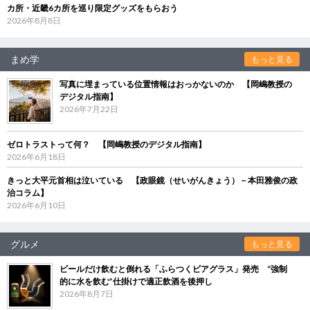
カ所・近畿6カ所を巡り限定グッズをもらおう
2026年8月8日
まめ学
もっと見る
写真に埋まっている位置情報はおっかないのか 【岡嶋教授の
デジタル指南】
2026年7月22日
ゼロトラストって何？ 【岡嶋教授のデジタル指南】
2026年6月18日
きっと大平元首相は泣いている 【政眼鏡（せいがんきょう）－本田雅俊の政
治コラム】
2026年6月10日
グルメ
もっと見る
ビールだけ飲むと倒れる「ふらつくビアグラス」発売 “強制
的に水を飲む”仕掛けで適正飲酒を後押し
2026年8月7日