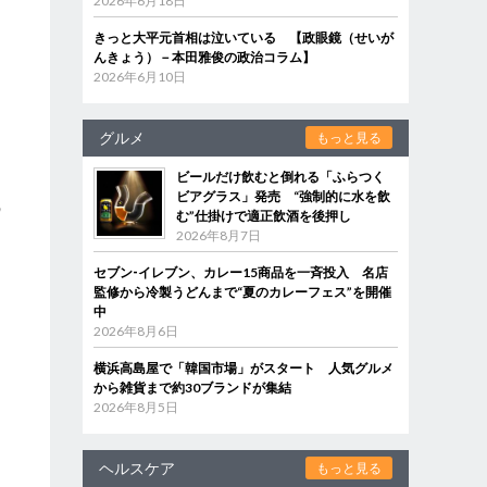
2026年6月18日
きっと大平元首相は泣いている 【政眼鏡（せいが
んきょう）－本田雅俊の政治コラム】
2026年6月10日
グルメ
もっと見る
ビールだけ飲むと倒れる「ふらつく
ビアグラス」発売 “強制的に水を飲
の
む”仕掛けで適正飲酒を後押し
2026年8月7日
セブン‐イレブン、カレー15商品を一斉投入 名店
監修から冷製うどんまで“夏のカレーフェス”を開催
中
2026年8月6日
横浜高島屋で「韓国市場」がスタート 人気グルメ
から雑貨まで約30ブランドが集結
2026年8月5日
ヘルスケア
もっと見る