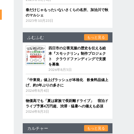
春だけじゃもったいないさくらの名所、加治川で秋
のマルシェ
2025年10月23日
ふむふむ
もっと見る
四日市の公害克服の歴史を伝える絵
本『スモックリン』制作プロジェク
ト クラウドファンディングで支援
を募集
2026年8月5日
「中東発」値上げラッシュが本格化 飲食料品値上
げ、約3年ぶりの多さに
2026年8月4日
物価高でも「夏は家族で長距離ドライブ」 宿泊ド
ライブ予算4万円超、渋滞・猛暑への備えも必須
2026年8月3日
カルチャー
もっと見る