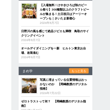
【入場無料！けやきひろば秋のビー
ル祭り】300種類以上のクラフトビー
ルが集まる！土日祝日はアーリーオ
ープンも｜さいたま新都心
2026年8月7日
日野川の風を感じて絶品ジビエも満喫 鳥取のサイ
イ
クリングイベント
2026年8月7日
オールデイダイニングを一新 ヒルトン東京お台
場、改装進む
2026年8月7日
まめ学
もっと見る
写真に埋まっている位置情報はおっ
かないのか 【岡嶋教授のデジタル
指南】
2026年7月22日
ゼロトラストって何？ 【岡嶋教授のデジタル指
南】