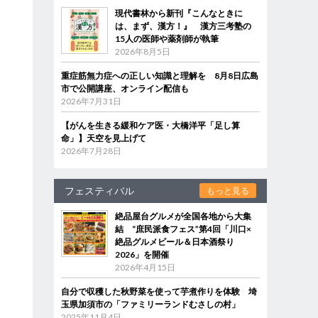
現代書林から新刊『こんなときに
は、まず、漢方！』 漢方三考塾の
15人の医師や薬剤師が執筆
2026年8月5日
重症筋無力症への正しい知識と理解を 8月8日広島
市で公開講座、オンライン配信も
2026年7月31日
【がんを生きる緩和ケア医・大橋洋平「足し算
命」】天空を見上げて
2026年7月28日
フェスティバル
もっと見る
絶品屋台グルメが全国各地から大集
結 “庶民派食フェス”第4回「川口×
絶品グルメビール＆日本酒祭り
2026」を開催
2026年4月15日
自分で収穫した秋野菜を使って芋煮作りを体験 埼
玉県加須市の「ファミリーランドむさしの村」
2025年11月4日