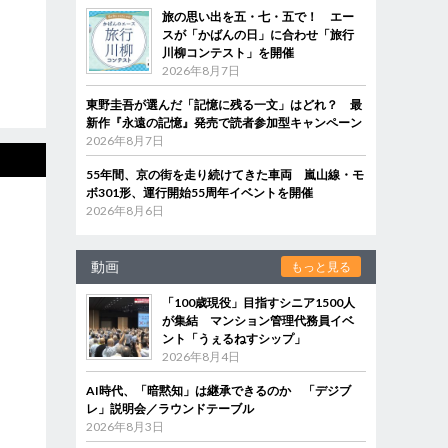
旅の思い出を五・七・五で！ エー
スが「かばんの日」に合わせ「旅行
川柳コンテスト」を開催
2026年8月7日
東野圭吾が選んだ「記憶に残る一文」はどれ？ 最
新作『永遠の記憶』発売で読者参加型キャンペーン
2026年8月7日
55年間、京の街を走り続けてきた車両 嵐山線・モ
ボ301形、運行開始55周年イベントを開催
2026年8月6日
動画
もっと見る
「100歳現役」目指すシニア1500人
が集結 マンション管理代務員イベ
ント「うぇるねすシップ」
2026年8月4日
AI時代、「暗黙知」は継承できるのか 「デジブ
レ」説明会／ラウンドテーブル
2026年8月3日