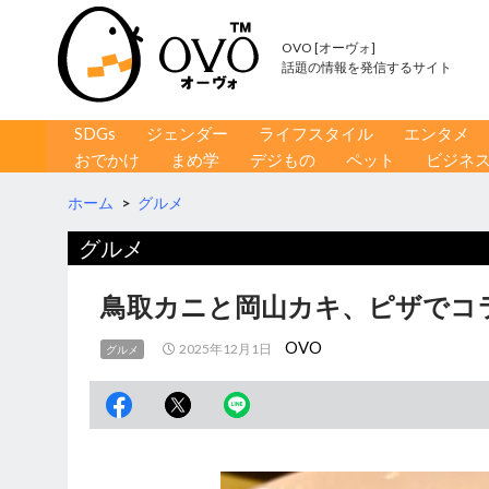
OVO [オーヴォ]
話題の情報を発信するサイト
コンテンツへ移動
検
SDGs
ジェンダー
ライフスタイル
エンタメ
索
おでかけ
まめ学
デジもの
ペット
ビジネ
ホーム
>
グルメ
グルメ
鳥取カニと岡山カキ、ピザでコ
OVO
2025年12月1日
グルメ