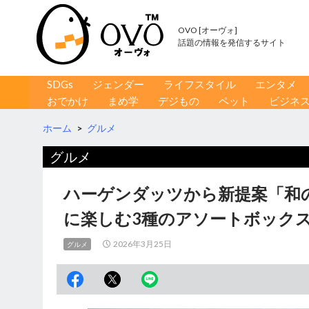
OVO [オーヴォ]
話題の情報を発信するサイト
コンテンツへ移動
検
SDGs
ジェンダー
ライフスタイル
エンタメ
索
おでかけ
まめ学
デジもの
ペット
ビジネ
ホーム
>
グルメ
グルメ
ハーゲンダッツから新提案「和
に楽しむ3種のアソートボック
2026年3月25日
グルメ