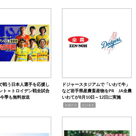
で戦う日本人選手を応援し
ドジャースタジアムで「いわて牛」
ント＝トロイデン戦全試合
など岩手県産農畜産物をPR JA全農
0が今季も無料放送
いわてが8月10日～12日に実施
,
,
スポーツ
ビジネス