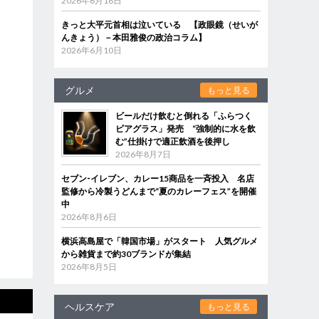
2026年6月18日
きっと大平元首相は泣いている 【政眼鏡（せいが
んきょう）－本田雅俊の政治コラム】
2026年6月10日
グルメ
もっと見る
ビールだけ飲むと倒れる「ふらつく
ビアグラス」発売 “強制的に水を飲
む”仕掛けで適正飲酒を後押し
2026年8月7日
セブン‐イレブン、カレー15商品を一斉投入 名店
監修から冷製うどんまで“夏のカレーフェス”を開催
中
2026年8月6日
横浜高島屋で「韓国市場」がスタート 人気グルメ
から雑貨まで約30ブランドが集結
2026年8月5日
ヘルスケア
もっと見る