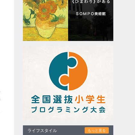
そ
ち
。
つ
の
感
。
い
ライフスタイル
もっと見る