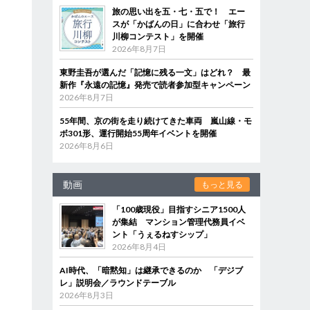
旅の思い出を五・七・五で！ エー
スが「かばんの日」に合わせ「旅行
川柳コンテスト」を開催
2026年8月7日
東野圭吾が選んだ「記憶に残る一文」はどれ？ 最
新作『永遠の記憶』発売で読者参加型キャンペーン
2026年8月7日
55年間、京の街を走り続けてきた車両 嵐山線・モ
ボ301形、運行開始55周年イベントを開催
2026年8月6日
動画
もっと見る
「100歳現役」目指すシニア1500人
が集結 マンション管理代務員イベ
ント「うぇるねすシップ」
2026年8月4日
AI時代、「暗黙知」は継承できるのか 「デジブ
レ」説明会／ラウンドテーブル
2026年8月3日