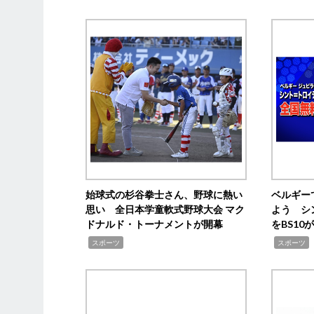
始球式の杉谷拳士さん、野球に熱い
ベルギー
思い 全日本学童軟式野球大会 マク
よう シ
ドナルド・トーナメントが開幕
をBS1
,
,
スポーツ
スポーツ