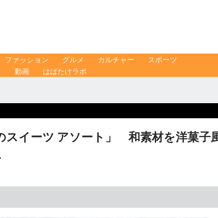
ファッション
グルメ
カルチャー
スポーツ
ス
動画
はばたけラボ
のスイーツ アソート」 和素材を洋菓子
ス