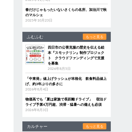
春だけじゃもったいないさくらの名所、加治川で秋
のマルシェ
2025年10月23日
ふむふむ
もっと見る
四日市の公害克服の歴史を伝える絵
本『スモックリン』制作プロジェク
ト クラウドファンディングで支援
を募集
2026年8月5日
「中東発」値上げラッシュが本格化 飲食料品値上
げ、約3年ぶりの多さに
2026年8月4日
物価高でも「夏は家族で長距離ドライブ」 宿泊ド
ライブ予算4万円超、渋滞・猛暑への備えも必須
2026年8月3日
カルチャー
もっと見る