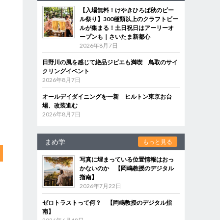
【入場無料！けやきひろば秋のビー
ル祭り】300種類以上のクラフトビー
ルが集まる！土日祝日はアーリーオ
ープンも｜さいたま新都心
2026年8月7日
日野川の風を感じて絶品ジビエも満喫 鳥取のサイ
クリングイベント
2026年8月7日
オールデイダイニングを一新 ヒルトン東京お台
場、改装進む
2026年8月7日
まめ学
もっと見る
写真に埋まっている位置情報はおっ
かないのか 【岡嶋教授のデジタル
指南】
2026年7月22日
ゼロトラストって何？ 【岡嶋教授のデジタル指
南】