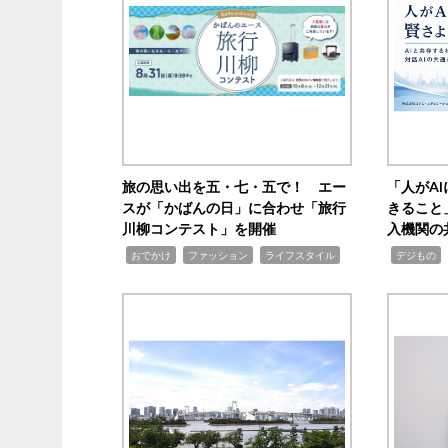
旅の思い出を五・七・五で！ エー
「人がA
スが「かばんの日」に合わせ「旅行
きること
川柳コンテスト」を開催
入機関の
,
,
,
,
,
おでかけ
ファッション
ライフスタイル
デジもの