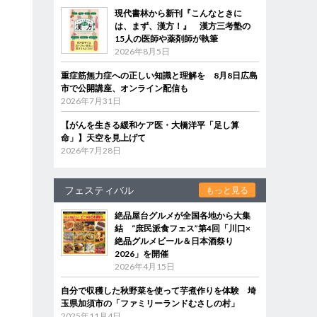
現代書林から新刊『こんなときに
は、まず、漢方！』 漢方三考塾の
15人の医師や薬剤師が執筆
2026年8月5日
重症筋無力症への正しい知識と理解を 8月8日広島
市で公開講座、オンライン配信も
2026年7月31日
【がんを生きる緩和ケア医・大橋洋平「足し算
命」】天空を見上げて
2026年7月28日
フェスティバル
もっと見る
絶品屋台グルメが全国各地から大集
結 “庶民派食フェス”第4回「川口×
絶品グルメビール＆日本酒祭り
2026」を開催
2026年4月15日
自分で収穫した秋野菜を使って芋煮作りを体験 埼
玉県加須市の「ファミリーランドむさしの村」
2025年11月4日