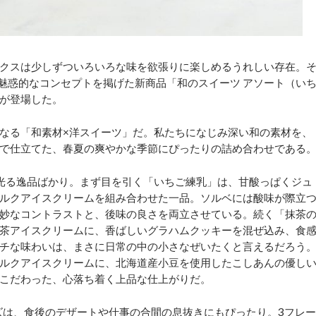
クスは少しずついろいろな味を欲張りに楽しめるうれしい存在。
い魅惑的なコンセプトを掲げた新商品「和のスイーツ アソート（い
が登場した。
なる「和素材×洋スイーツ」だ。私たちになじみ深い和の素材を、
で仕立てた、春夏の爽やかな季節にぴったりの詰め合わせである
光る逸品ばかり。まず目を引く「いちご練乳」は、甘酸っぱくジュ
ルクアイスクリームを組み合わせた一品。ソルベには酸味が際立
妙なコントラストと、後味の良さを両立させている。続く「抹茶
茶アイスクリームに、香ばしいグラハムクッキーを混ぜ込み、食
チな味わいは、まさに日常の中の小さなぜいたくと言えるだろう
ルクアイスクリームに、北海道産小豆を使用したこしあんの優し
こだわった、心落ち着く上品な仕上がりだ。
ズは、食後のデザートや仕事の合間の息抜きにもぴったり。3フレー