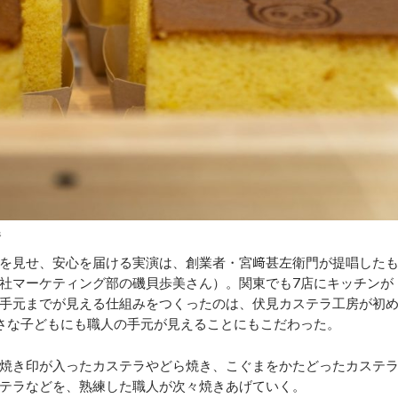
ラ
を見せ、安心を届ける実演は、創業者・宮﨑甚左衛門が提唱した
社マーケティング部の磯貝歩美さん）。関東でも7店にキッチンが
手元までが見える仕組みをつくったのは、伏見カステラ工房が初
さな子どもにも職人の手元が見えることにもこだわった。
焼き印が入ったカステラやどら焼き、こぐまをかたどったカステ
テラなどを、熟練した職人が次々焼きあげていく。