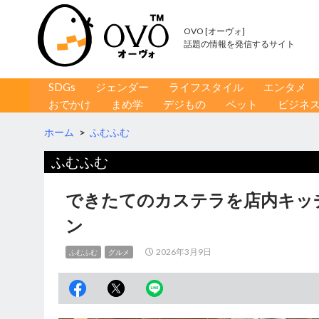
OVO [オーヴォ]
話題の情報を発信するサイト
コンテンツへ移動
検
SDGs
ジェンダー
ライフスタイル
エンタメ
索
おでかけ
まめ学
デジもの
ペット
ビジネ
ホーム
>
ふむふむ
ふむふむ
できたてのカステラを店内キッ
ン
2026年3月9日
ふむふむ
グルメ