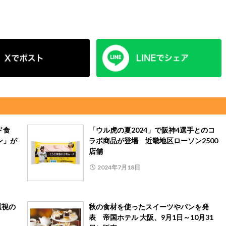
ド食
「ウル虎の夏2024」で阪神4選手とのコ
ン」が
ラボ商品が登場 近畿地区ローソン2500
店舗
2024年7月18日
重視の
秋の食材を使ったスイーツやパンを発
表 帝国ホテル 大阪、9月1日～10月31