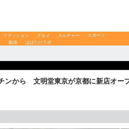
ファッション
グルメ
カルチャー
スポーツ
ス
動画
はばたけラボ
チンから 文明堂東京が京都に新店オー