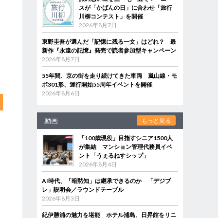
スが「かばんの日」に合わせ「旅行
川柳コンテスト」を開催
2026年8月7日
東野圭吾が選んだ「記憶に残る一文」はどれ？ 最
新作『永遠の記憶』発売で読者参加型キャンペーン
2026年8月7日
55年間、京の街を走り続けてきた車両 嵐山線・モ
ボ301形、運行開始55周年イベントを開催
2026年8月6日
動画
もっと見る
「100歳現役」目指すシニア1500人
が集結 マンション管理代務員イベ
ント「うぇるねすシップ」
2026年8月4日
AI時代、「暗黙知」は継承できるのか 「デジブ
レ」説明会／ラウンドテーブル
2026年8月3日
紀伊勝浦の魅力を堪能 ホテル浦島、日昇館をリニ