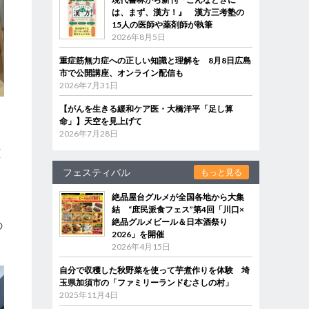
は、まず、漢方！』 漢方三考塾の
15人の医師や薬剤師が執筆
2026年8月5日
重症筋無力症への正しい知識と理解を 8月8日広島
市で公開講座、オンライン配信も
2026年7月31日
【がんを生きる緩和ケア医・大橋洋平「足し算
命」】天空を見上げて
2026年7月28日
生
店
フェスティバル
もっと見る
絶品屋台グルメが全国各地から大集
品
結 “庶民派食フェス”第4回「川口×
絶品グルメビール＆日本酒祭り
の
2026」を開催
2026年4月15日
自分で収穫した秋野菜を使って芋煮作りを体験 埼
玉県加須市の「ファミリーランドむさしの村」
2025年11月4日