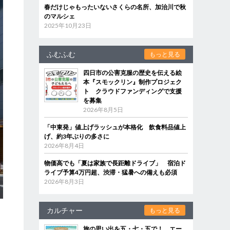
春だけじゃもったいないさくらの名所、加治川で秋
のマルシェ
2025年10月23日
ふむふむ
もっと見る
四日市の公害克服の歴史を伝える絵
本『スモックリン』制作プロジェク
ト クラウドファンディングで支援
を募集
2026年8月5日
「中東発」値上げラッシュが本格化 飲食料品値上
げ、約3年ぶりの多さに
2026年8月4日
物価高でも「夏は家族で長距離ドライブ」 宿泊ド
ライブ予算4万円超、渋滞・猛暑への備えも必須
2026年8月3日
カルチャー
もっと見る
旅の思い出を五・七・五で！ エー