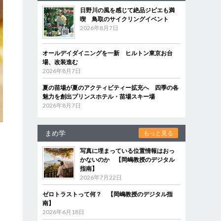
日野川の風を感じて絶品ジビエも満
喫 鳥取のサイクリングイベント
2026年8月7日
オールデイダイニングを一新 ヒルトン東京お台
場、改装進む
2026年8月7日
夏の苗場が夏のアクティビティー拡充へ 四季の各
魅力を創出プリンスホテル・苗場スキー場
2026年8月7日
まめ学
もっと見る
も
写真に埋まっている位置情報はおっ
かないのか 【岡嶋教授のデジタル
め
指南】
2026年7月22日
ゼロトラストって何？ 【岡嶋教授のデジタル指
ラ
南】
2026年6月18日