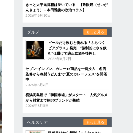
きっと大平元首相は泣いている 【政眼鏡（せいが
んきょう）－本田雅俊の政治コラム】
2026年6月10日
な
た
グルメ
もっと見る
ビールだけ飲むと倒れる「ふらつく
ビアグラス」発売 “強制的に水を飲
む”仕掛けで適正飲酒を後押し
2026年8月7日
セブン‐イレブン、カレー15商品を一斉投入 名店
監修から冷製うどんまで“夏のカレーフェス”を開催
中
2026年8月6日
横浜高島屋で「韓国市場」がスタート 人気グルメ
から雑貨まで約30ブランドが集結
2026年8月5日
ヘルスケア
もっと見る
現代書林から新刊『こんなときに