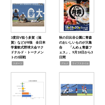
3度目V狙う多賀（滋
秋の日比谷公園に青森
賀）などが8強 全日本
のおいしいものが大集
学童軟式野球大会マク
合 「んめぇ青森フ
ドナルド・トーナメン
ェス」、9月18日から3
トの3回戦
日間
,
,
,
スポーツ
グルメ
ライフスタイル