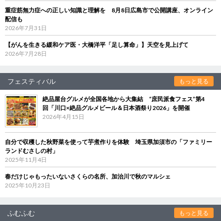
重症筋無力症への正しい知識と理解を 8月8日広島市で公開講座、オンライン
配信も
2026年7月31日
【がんを生きる緩和ケア医・大橋洋平「足し算命」】天空を見上げて
2026年7月28日
フェスティバル
もっと見る
絶品屋台グルメが全国各地から大集結 “庶民派食フェス”第4
回「川口×絶品グルメビール＆日本酒祭り2026」を開催
2026年4月15日
自分で収穫した秋野菜を使って芋煮作りを体験 埼玉県加須市の「ファミリー
ランドむさしの村」
2025年11月4日
春だけじゃもったいないさくらの名所、加治川で秋のマルシェ
2025年10月23日
ふむふむ
もっと見る