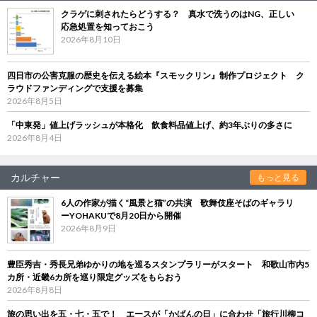
クラゲに刺されたらどうする？ 真水で洗うのはNG、正しい
応急処置を知っておこう
2026年8月10日
四日市の公害克服の歴史を伝える絵本『スモックリン』制作プロジェクト ク
ラウドファンディングで支援を募集
2026年8月5日
「中東発」値上げラッシュが本格化 飲食料品値上げ、約3年ぶりの多さに
2026年8月4日
カルチャー
もっと見る
6人の作家が描く“風景と猫”の共演 歌舞伎座そばのギャラリ
ーYOHAKUで8月20日から開催
2026年8月9日
豊臣秀吉・秀長兄弟ゆかりの地を巡るスタンプラリーがスタート 和歌山市内5
カ所・近畿6カ所を巡り限定グッズをもらおう
2026年8月8日
旅の思い出を五・七・五で！ エースが「かばんの日」に合わせ「旅行川柳コ