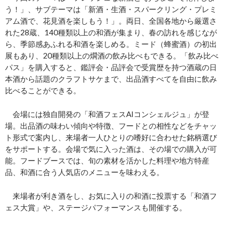
う！」、サブテーマは「新酒・生酒・スパークリング・プレミ
アム酒で、花見酒を楽しもう！」。両日、全国各地から厳選さ
れた28蔵、140種類以上の和酒が集まり、春の訪れを感じなが
ら、季節感あふれる和酒を楽しめる。ミード（蜂蜜酒）の初出
展もあり、20種類以上の燗酒の飲み比べもできる。「飲み比べ
パス」を購入すると、鑑評会・品評会で受賞歴を持つ酒蔵の日
本酒から話題のクラフトサケまで、出品酒すべてを自由に飲み
比べることができる。
会場には独自開発の「和酒フェスAIコンシェルジュ」が登
場。出品酒の味わい傾向や特徴、フードとの相性などをチャッ
ト形式で案内し、来場者一人ひとりの嗜好に合わせた銘柄選び
をサポートする。会場で気に入った酒は、その場での購入が可
能。フードブースでは、旬の素材を活かした料理や地方特産
品、和酒に合う人気店のメニューを味わえる。
来場者が利き酒をし、お気に入りの和酒に投票する「和酒フ
ェス大賞」や、ステージパフォーマンスも開催する。