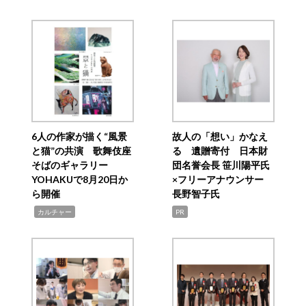
6人の作家が描く“風景
故人の「想い」かなえ
と猫”の共演 歌舞伎座
る 遺贈寄付 日本財
そばのギャラリー
団名誉会長 笹川陽平氏
YOHAKUで8月20日か
×フリーアナウンサー
ら開催
長野智子氏
,
カルチャー
PR