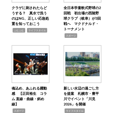
クラゲに刺されたらど
全日本学童軟式野球の2
うする？ 真水で洗う
回戦 初出場の西陵野
のはNG、正しい応急処
球クラブ（岐阜）が3回
置を知っておこう
戦へ マクドナルド・
トーナメント
,
,
ふむふむ
ライフスタイル
,
スポーツ
魂込め、あふれる躍動
新しい水辺の過ごし方
感 【正田裕生 コラ
を提案 札幌市・豊平
ム 直線・曲線・斜め
川でイベント「川見
線】
2026」を開催
,
,
スポーツ
ライフスタイル