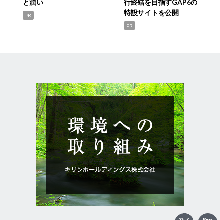
と潤い
行終結を目指すGAP6の
特設サイトを公開
PR
PR