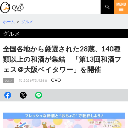
検
索
コ
ン
テ
ホーム
>
グルメ
ン
グルメ
ツ
へ
移
全国各地から厳選された28蔵、140種
動
類以上の和酒が集結 「第13回和酒フ
ェス＠大阪ベイタワー」を開催
OVO
2026年3月26日
グルメ