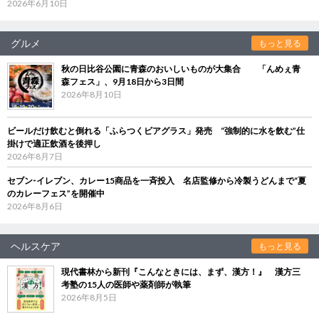
2026年6月10日
グルメ
もっと見る
秋の日比谷公園に青森のおいしいものが大集合 「んめぇ青
森フェス」、9月18日から3日間
2026年8月10日
ビールだけ飲むと倒れる「ふらつくビアグラス」発売 “強制的に水を飲む”仕
掛けで適正飲酒を後押し
2026年8月7日
セブン‐イレブン、カレー15商品を一斉投入 名店監修から冷製うどんまで“夏
のカレーフェス”を開催中
2026年8月6日
ヘルスケア
もっと見る
現代書林から新刊『こんなときには、まず、漢方！』 漢方三
考塾の15人の医師や薬剤師が執筆
2026年8月5日