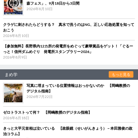
森フェス」、9月18日から3日間
2026年8月10日
クラゲに刺されたらどうする？ 真水で洗うのはNG、正しい応急処置を知って
おこう
2026年8月10日
【参加無料】長野県内12カ所の発電所をめぐって豪華賞品をゲット！「ぐるー
っと！信州ダムめぐり 発電所スタンプラリー2026」
2026年8月9日
まめ学
もっと見る
写真に埋まっている位置情報はおっかないのか 【岡嶋教授の
デジタル指南】
2026年7月22日
ゼロトラストって何？ 【岡嶋教授のデジタル指南】
2026年6月18日
きっと大平元首相は泣いている 【政眼鏡（せいがんきょう）－本田雅俊の政
治コラム】