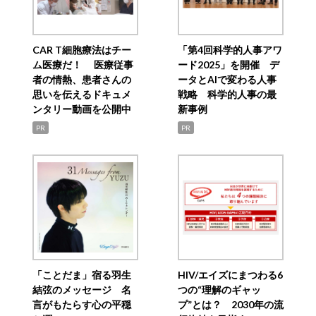
CAR T細胞療法はチー
「第4回科学的人事アワ
ム医療だ！ 医療従事
ード2025」を開催 デ
者の情熱、患者さんの
ータとAIで変わる人事
思いを伝えるドキュメ
戦略 科学的人事の最
ンタリー動画を公開中
新事例
PR
PR
「ことだま」宿る羽生
HIV/エイズにまつわる6
結弦のメッセージ 名
つの“理解のギャッ
言がもたらす心の平穏
プ”とは？ 2030年の流