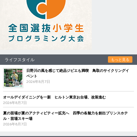
ライフスタイル
もっと見る
日野川の風を感じて絶品ジビエも満喫 鳥取のサイクリングイ
ベント
2026年8月7日
オールデイダイニングを一新 ヒルトン東京お台場、改装進む
2026年8月7日
夏の苗場が夏のアクティビティー拡充へ 四季の各魅力を創出プリンスホテ
ル・苗場スキー場
2026年8月7日