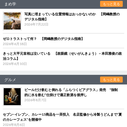
まめ学
もっと見る
写真に埋まっている位置情報はおっかないのか 【岡嶋教授の
デジタル指南】
2026年7月22日
ゼロトラストって何？ 【岡嶋教授のデジタル指南】
2026年6月18日
きっと大平元首相は泣いている 【政眼鏡（せいがんきょう）－本田雅俊の政
治コラム】
2026年6月10日
グルメ
もっと見る
ビールだけ飲むと倒れる「ふらつくビアグラス」発売 “強制
的に水を飲む”仕掛けで適正飲酒を後押し
2026年8月7日
セブン‐イレブン、カレー15商品を一斉投入 名店監修から冷製うどんまで“夏
のカレーフェス”を開催中
2026年8月6日