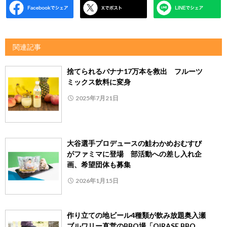
関連記事
捨てられるバナナ17万本を救出 フルーツ
ミックス飲料に変身
2025年7月21日
大谷選手プロデュースの鮭わかめおむすび
がファミマに登場 部活動への差し入れ企
画、希望団体も募集
2026年1月15日
作り立ての地ビール4種類が飲み放題奥入瀬
ブルワリー直営のBBQ場「OIRASE BBQ