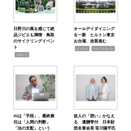
日野川の風を感じて絶
オールデイダイニング
品ジビエも満喫 鳥取
を一新 ヒルトン東京
のサイクリングイベン
お台場、改装進む
ト
,
,
ビジネス
ライフスタイル
,
スポーツ
AIは「手段」、最終責
故人の「想い」かなえ
任は「人間の判断」
る 遺贈寄付 日本財
「法の支配」という
団名誉会長 笹川陽平氏