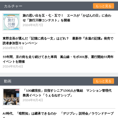
カルチャー
もっと見る
旅の思い出を五・七・五で！ エースが「かばんの日」に合わ
せ「旅行川柳コンテスト」を開催
2026年8月7日
東野圭吾が選んだ「記憶に残る一文」はどれ？ 最新作『永遠の記憶』発売で
読者参加型キャンペーン
2026年8月7日
55年間、京の街を走り続けてきた車両 嵐山線・モボ301形、運行開始55周年
イベントを開催
2026年8月6日
動画
もっと見る
「100歳現役」目指すシニア1500人が集結 マンション管理代
務員イベント「うぇるねすシップ」
2026年8月4日
AI時代、「暗黙知」は継承できるのか 「デジブレ」説明会／ラウンドテーブ