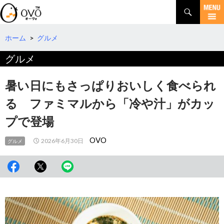
検
索
コ
ン
テ
ホーム
>
グルメ
ン
グルメ
ツ
へ
移
暑い日にもさっぱりおいしく食べられ
動
る ファミマルから「冷や汁」がカッ
プで登場
OVO
2026年6月30日
グルメ