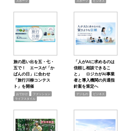
,
,
,
スポーツ
スポーツ
ビジネス
旅の思い出を五・七・
「人がAIに求めるのは
五で！ エースが「か
信頼し相談できるこ
ばんの日」に合わせ
と」 ロジカがAI事業
「旅行川柳コンテス
者と導入機関の共通指
ト」を開催
針案を策定へ
,
,
,
,
,
おでかけ
ファッション
デジもの
ビジネス
ライフスタイル