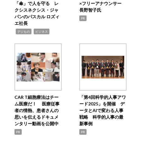
「傘」で人を守る レ
×フリーアナウンサー
クシスネクシス・ジャ
長野智子氏
パンのパスカル ロズィ
PR
エ社長
,
,
デジもの
ビジネス
CAR T細胞療法はチー
「第4回科学的人事アワ
ム医療だ！ 医療従事
ード2025」を開催 デ
者の情熱、患者さんの
ータとAIで変わる人事
思いを伝えるドキュメ
戦略 科学的人事の最
ンタリー動画を公開中
新事例
PR
PR