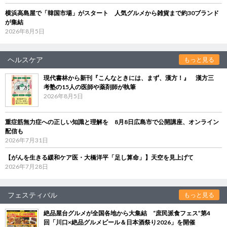
横浜高島屋で「韓国市場」がスタート 人気グルメから雑貨まで約30ブランド
が集結
2026年8月5日
ヘルスケア
もっと見る
現代書林から新刊『こんなときには、まず、漢方！』 漢方三
考塾の15人の医師や薬剤師が執筆
2026年8月5日
重症筋無力症への正しい知識と理解を 8月8日広島市で公開講座、オンライン
配信も
2026年7月31日
【がんを生きる緩和ケア医・大橋洋平「足し算命」】天空を見上げて
2026年7月28日
フェスティバル
もっと見る
絶品屋台グルメが全国各地から大集結 “庶民派食フェス”第4
回「川口×絶品グルメビール＆日本酒祭り2026」を開催