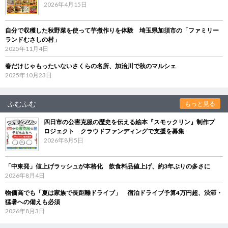
2026年4月15日
自分で収穫した秋野菜を使って芋煮作りを体験 埼玉県加須市の「ファミリー
ランドむさしの村」
2025年11月4日
春だけじゃもったいないさくらの名所、加治川で秋のマルシェ
2025年10月23日
ふむふむ
もっと見る
四日市の公害克服の歴史を伝える絵本『スモックリン』制作プ
ロジェクト クラウドファンディングで支援を募集
2026年8月5日
「中東発」値上げラッシュが本格化 飲食料品値上げ、約3年ぶりの多さに
2026年8月4日
物価高でも「夏は家族で長距離ドライブ」 宿泊ドライブ予算4万円超、渋滞・
猛暑への備えも必須
2026年8月3日