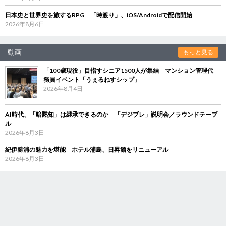
日本史と世界史を旅するRPG 「時渡り」、iOS/Androidで配信開始
2026年8月6日
動画
もっと見る
「100歳現役」目指すシニア1500人が集結 マンション管理代
務員イベント「うぇるねすシップ」
2026年8月4日
AI時代、「暗黙知」は継承できるのか 「デジブレ」説明会／ラウンドテーブ
ル
2026年8月3日
紀伊勝浦の魅力を堪能 ホテル浦島、日昇館をリニューアル
2026年8月3日