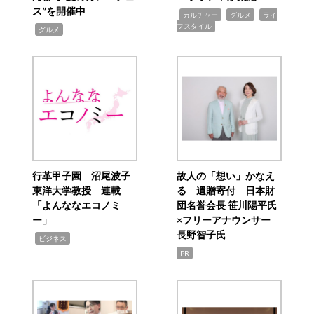
ス”を開催中
,
,
,
カルチャー
グルメ
ライ
フスタイル
,
グルメ
行革甲子園 沼尾波子
故人の「想い」かなえ
東洋大学教授 連載
る 遺贈寄付 日本財
「よんななエコノミ
団名誉会長 笹川陽平氏
ー」
×フリーアナウンサー
長野智子氏
,
ビジネス
PR