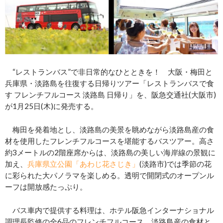
“レストランバス”で非日常的なひとときを！ 大阪・梅田と
兵庫県・淡路島を往復する日帰りツアー「レストランバスで食
す フレンチフルコース 淡路島 日帰り」を、阪急交通社(大阪市)
が1月25日(木)に発売する。
梅田を発着地とし、淡路島の美景を眺めながら淡路島産の食
材を使用したフレンチフルコースを堪能するバスツアー。高さ
約3メートルの2階座席からは、淡路島の美しい海岸線の景観に
加え、
兵庫県立公園「あわじ花さじき」
(淡路市)では季節の花
に彩られた大パノラマを楽しめる。透明で開閉式のオープンル
ーフは開放感たっぷり。
バス車内で提供する料理は、ホテル阪急インターナショナル
調理長監修の全6品のフレンチフルコース。淡路島産の食材と