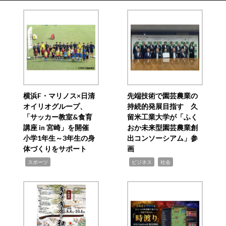
横浜F・マリノス×日清
先端技術で園芸農業の
オイリオグループ、
持続的発展目指す 久
「サッカー教室&食育
留米工業大学が「ふく
講座 in 宮崎」を開催
おか未来型園芸農業創
小学1年生～3年生の身
出コンソーシアム」参
体づくりをサポート
画
,
,
,
スポーツ
ビジネス
社会