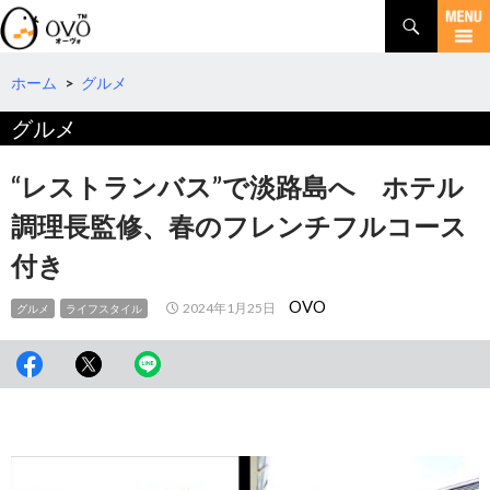
検
索
コ
ン
テ
ホーム
>
グルメ
ン
グルメ
ツ
へ
移
“レストランバス”で淡路島へ ホテル
動
調理長監修、春のフレンチフルコース
付き
OVO
2024年1月25日
グルメ
ライフスタイル