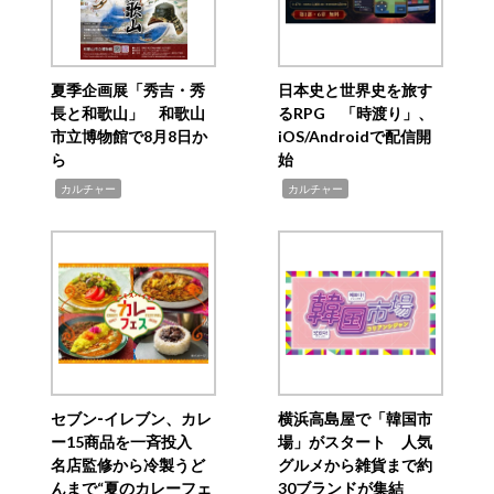
夏季企画展「秀吉・秀
日本史と世界史を旅す
長と和歌山」 和歌山
るRPG 「時渡り」、
市立博物館で8月8日か
iOS/Androidで配信開
ら
始
,
,
カルチャー
カルチャー
セブン‐イレブン、カレ
横浜高島屋で「韓国市
ー15商品を一斉投入
場」がスタート 人気
名店監修から冷製うど
グルメから雑貨まで約
んまで“夏のカレーフェ
30ブランドが集結