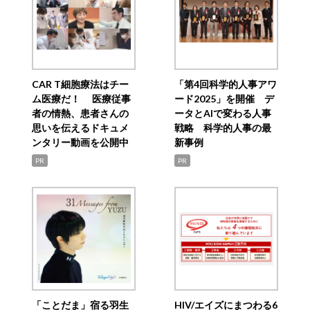
CAR T細胞療法はチー
「第4回科学的人事アワ
ム医療だ！ 医療従事
ード2025」を開催 デ
者の情熱、患者さんの
ータとAIで変わる人事
思いを伝えるドキュメ
戦略 科学的人事の最
ンタリー動画を公開中
新事例
PR
PR
「ことだま」宿る羽生
HIV/エイズにまつわる6