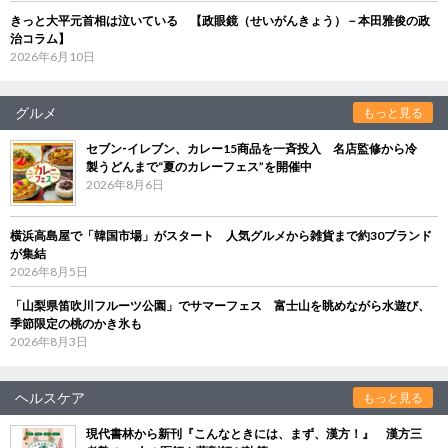
きっと大平元首相は泣いている 【政眼鏡（せいがんきょう）－本田雅俊の政
治コラム】
2026年6月10日
グルメ
もっと見る
セブン‐イレブン、カレー15商品を一斉投入 名店監修から冷
製うどんまで“夏のカレーフェス”を開催中
2026年8月6日
横浜高島屋で「韓国市場」がスタート 人気グルメから雑貨まで約30ブランド
が集結
2026年8月5日
「山梨県笛吹川フルーツ公園」でサマーフェス 富士山を眺めながら水遊び、
季節限定の桃のかき氷も
2026年8月3日
ヘルスケア
もっと見る
現代書林から新刊『こんなときには、まず、漢方！』 漢方三