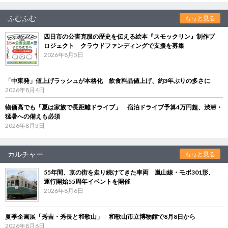
ふむふむ
もっと見る
四日市の公害克服の歴史を伝える絵本『スモックリン』制作プ
ロジェクト クラウドファンディングで支援を募集
2026年8月5日
「中東発」値上げラッシュが本格化 飲食料品値上げ、約3年ぶりの多さに
2026年8月4日
物価高でも「夏は家族で長距離ドライブ」 宿泊ドライブ予算4万円超、渋滞・
猛暑への備えも必須
2026年8月3日
カルチャー
もっと見る
55年間、京の街を走り続けてきた車両 嵐山線・モボ301形、
運行開始55周年イベントを開催
2026年8月6日
夏季企画展「秀吉・秀長と和歌山」 和歌山市立博物館で8月8日から
2026年8月6日