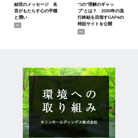
結弦のメッセージ 名
つの“理解のギャッ
言がもたらす心の平穏
プ”とは？ 2030年の流
と潤い
行終結を目指すGAP6の
特設サイトを公開
PR
PR