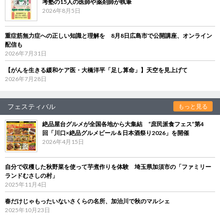
考塾の15人の医師や薬剤師が執筆
2026年8月5日
重症筋無力症への正しい知識と理解を 8月8日広島市で公開講座、オンライン
配信も
2026年7月31日
【がんを生きる緩和ケア医・大橋洋平「足し算命」】天空を見上げて
2026年7月28日
フェスティバル
もっと見る
絶品屋台グルメが全国各地から大集結 “庶民派食フェス”第4
回「川口×絶品グルメビール＆日本酒祭り2026」を開催
2026年4月15日
自分で収穫した秋野菜を使って芋煮作りを体験 埼玉県加須市の「ファミリー
ランドむさしの村」
2025年11月4日
春だけじゃもったいないさくらの名所、加治川で秋のマルシェ
2025年10月23日