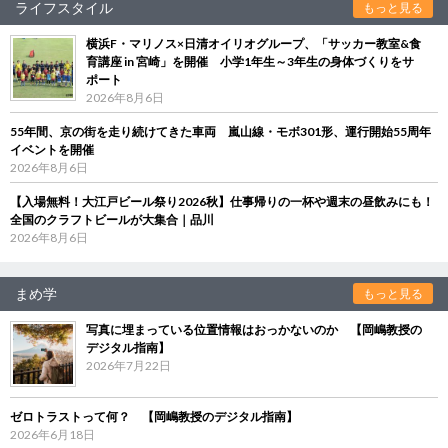
ライフスタイル
もっと見る
横浜F・マリノス×日清オイリオグループ、「サッカー教室&食
育講座 in 宮崎」を開催 小学1年生～3年生の身体づくりをサ
ポート
2026年8月6日
55年間、京の街を走り続けてきた車両 嵐山線・モボ301形、運行開始55周年
イベントを開催
2026年8月6日
【入場無料！大江戸ビール祭り2026秋】仕事帰りの一杯や週末の昼飲みにも！
全国のクラフトビールが大集合｜品川
2026年8月6日
まめ学
もっと見る
写真に埋まっている位置情報はおっかないのか 【岡嶋教授の
デジタル指南】
2026年7月22日
ゼロトラストって何？ 【岡嶋教授のデジタル指南】
2026年6月18日