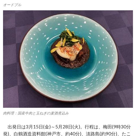
オードブル
肉料理：国産牛肉と玉ねぎの麦酒煮込み
出発日は3月15日(金)～5月28日(火)。行程は、梅田(9時30分
発)、白鶴酒造資料館(神戸市、約40分)、淡路島(約90分)、たこ