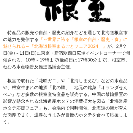
特産品の販売や自然・歴史の紹介などを通して北海道根室市
の魅力を発信する
『～世界に誇る「根室の自然・歴史・食」に
魅せられる～「北海道根室まるごとフェア2024」』
が、2月9
日(金)～11日(日)に東京・新宿駅西口広場イベントコーナーで開
催される。10時～19時まで(最終日は17時30分まで)。根室市、
ねむろ水産物普及推進協議会主催。
根室で取れた「花咲ガニ」や「北海しまえび」などの水産品
や、根室生まれの地酒「北の勝」、地元の銘菓「オランダせん
べい」など多数の根室産特産品を販売する。中国の禁輸措置の
影響が懸念される北海道産ホタテの消費拡大を図る「北海道産
ホタテ応援フェア」も、会場内で同時開催。北海道の海が育ん
だ肉厚で甘く、濃厚なうまみが自慢のホタテを食べて応援しよ
う。