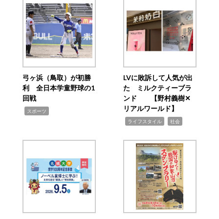
弓ヶ浜（鳥取）が初勝
LVに敗訴して人気が出
利 全日本学童野球の1
た ミルクティーブラ
回戦
ンド 【野村義樹✕
リアルワールド】
,
スポーツ
,
,
ライフスタイル
社会