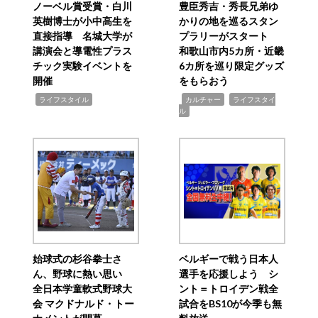
ノーベル賞受賞・白川
豊臣秀吉・秀長兄弟ゆ
英樹博士が小中高生を
かりの地を巡るスタン
直接指導 名城大学が
プラリーがスタート
講演会と導電性プラス
和歌山市内5カ所・近畿
チック実験イベントを
6カ所を巡り限定グッズ
開催
をもらおう
,
,
,
ライフスタイル
カルチャー
ライフスタイ
ル
始球式の杉谷拳士さ
ベルギーで戦う日本人
ん、野球に熱い思い
選手を応援しよう シ
全日本学童軟式野球大
ント＝トロイデン戦全
会 マクドナルド・トー
試合をBS10が今季も無