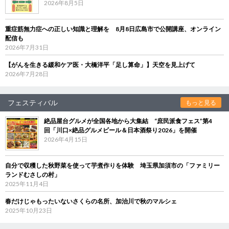
2026年8月5日
重症筋無力症への正しい知識と理解を 8月8日広島市で公開講座、オンライン
配信も
2026年7月31日
【がんを生きる緩和ケア医・大橋洋平「足し算命」】天空を見上げて
2026年7月28日
フェスティバル
もっと見る
絶品屋台グルメが全国各地から大集結 “庶民派食フェス”第4
回「川口×絶品グルメビール＆日本酒祭り2026」を開催
2026年4月15日
自分で収穫した秋野菜を使って芋煮作りを体験 埼玉県加須市の「ファミリー
ランドむさしの村」
2025年11月4日
春だけじゃもったいないさくらの名所、加治川で秋のマルシェ
2025年10月23日