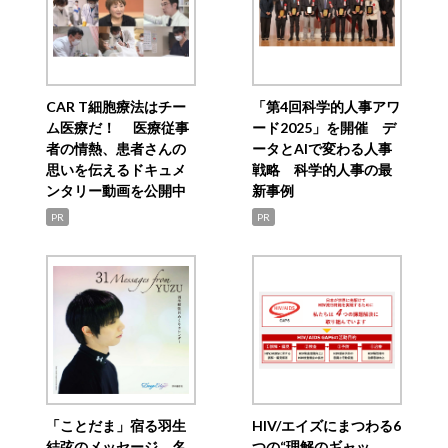
CAR T細胞療法はチー
「第4回科学的人事アワ
ム医療だ！ 医療従事
ード2025」を開催 デ
者の情熱、患者さんの
ータとAIで変わる人事
思いを伝えるドキュメ
戦略 科学的人事の最
ンタリー動画を公開中
新事例
PR
PR
「ことだま」宿る羽生
HIV/エイズにまつわる6
結弦のメッセージ 名
つの“理解のギャッ