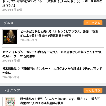
きっと大平元首相は泣いている 【政眼鏡（せいがんきょう）－本田雅俊の政
治コラム】
2026年6月10日
グルメ
もっと見る
ビールだけ飲むと倒れる「ふらつくビアグラス」発売 “強制
的に水を飲む”仕掛けで適正飲酒を後押し
2026年8月7日
セブン‐イレブン、カレー15商品を一斉投入 名店監修から冷製うどんまで“夏
のカレーフェス”を開催中
2026年8月6日
横浜高島屋で「韓国市場」がスタート 人気グルメから雑貨まで約30ブランド
が集結
2026年8月5日
ヘルスケア
もっと見る
現代書林から新刊『こんなときには、まず、漢方！』 漢方三
考塾の15人の医師や薬剤師が執筆