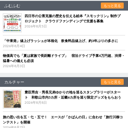
ふむふむ
もっと見る
四日市の公害克服の歴史を伝える絵本『スモックリン』制作プ
ロジェクト クラウドファンディングで支援を募集
2026年8月5日
「中東発」値上げラッシュが本格化 飲食料品値上げ、約3年ぶりの多さに
2026年8月4日
物価高でも「夏は家族で長距離ドライブ」 宿泊ドライブ予算4万円超、渋滞・
猛暑への備えも必須
2026年8月3日
カルチャー
もっと見る
豊臣秀吉・秀長兄弟ゆかりの地を巡るスタンプラリーがスター
ト 和歌山市内5カ所・近畿6カ所を巡り限定グッズをもらおう
2026年8月8日
旅の思い出を五・七・五で！ エースが「かばんの日」に合わせ「旅行川柳コ
ンテスト」を開催
2026年8月7日