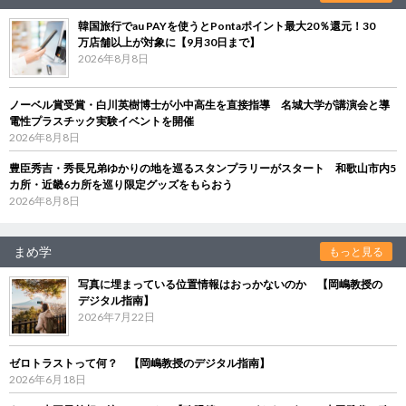
韓国旅行でau PAYを使うとPontaポイント最大20％還元！30
万店舗以上が対象に【9月30日まで】
2026年8月8日
ノーベル賞受賞・白川英樹博士が小中高生を直接指導 名城大学が講演会と導
電性プラスチック実験イベントを開催
2026年8月8日
豊臣秀吉・秀長兄弟ゆかりの地を巡るスタンプラリーがスタート 和歌山市内5
カ所・近畿6カ所を巡り限定グッズをもらおう
2026年8月8日
まめ学
もっと見る
写真に埋まっている位置情報はおっかないのか 【岡嶋教授の
デジタル指南】
2026年7月22日
ゼロトラストって何？ 【岡嶋教授のデジタル指南】
2026年6月18日