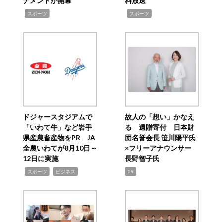
ナメントが開幕
料放送
,
,
スポーツ
スポーツ
ドジャースタジアムで
故人の「想い」かなえ
「いわて牛」など岩手
る 遺贈寄付 日本財
県産農畜産物をPR JA
団名誉会長 笹川陽平氏
全農いわてが8月10日～
×フリーアナウンサー
12日に実施
長野智子氏
,
,
スポーツ
ビジネス
PR