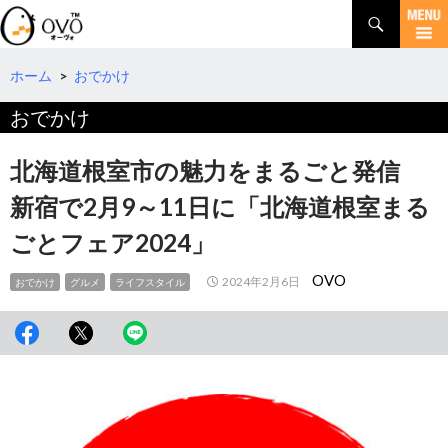
検
索
コ
ン
テ
ホーム
>
おでかけ
ン
おでかけ
ツ
へ
移
北海道根室市の魅力をまるごと発信
動
新宿で2月9～11日に「北海道根室まる
ごとフェア2024」
OVO
2024年2月6日
おでかけ
グルメ
ライフスタイル