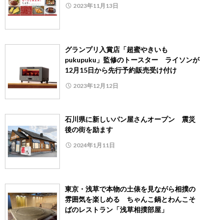
2023年11月13日
グランプリ入賞店「超蜜やきいも
pukupuku」監修のトースター ライソンが
12月15日から先行予約販売受け付け
2023年12月12日
石川県に新しいパン屋さんオープン 震災
後の街を励ます
2024年1月11日
東京・浅草で本物の土俵を見ながら相撲の
雰囲気を楽しめる ちゃんこ鍋とわんこそ
ばのレストラン「浅草相撲部屋」