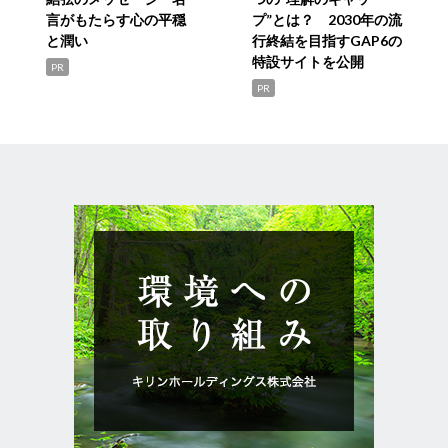
言がもたらす心の平穏
プ”とは？ 2030年の流
と潤い
行終結を目指すGAP6の
特設サイトを公開
PR
PR