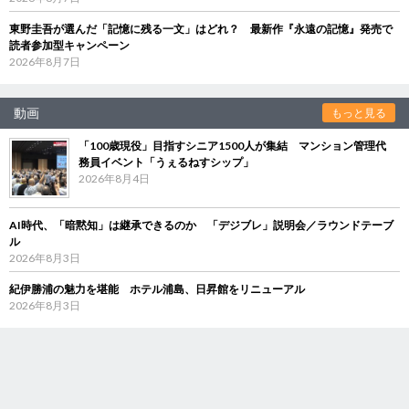
東野圭吾が選んだ「記憶に残る一文」はどれ？ 最新作『永遠の記憶』発売で
読者参加型キャンペーン
2026年8月7日
動画
もっと見る
「100歳現役」目指すシニア1500人が集結 マンション管理代
務員イベント「うぇるねすシップ」
2026年8月4日
AI時代、「暗黙知」は継承できるのか 「デジブレ」説明会／ラウンドテーブ
ル
2026年8月3日
紀伊勝浦の魅力を堪能 ホテル浦島、日昇館をリニューアル
2026年8月3日