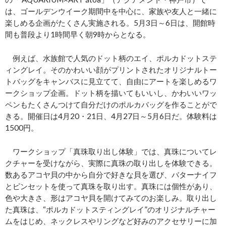
は、ゴールデンウイーク期間中を中心に、家族や友人と一緒に
楽しめる企画がたくさん実施される。5月3日～6日は、開館時
間も普段より1時間早く朝9時からとなる。
例えば、水族館で人気のドット柄のエイ、ポルカドットステ
ィングレイ。そのかわいい顔がプリントされたオリジナルトー
トバッグをキャンバスに見立てて、自由にアートを楽しめるワ
ークショップ企画。ドット柄を描いてもいいし、かわいいワッ
ペンもたくさんつけて自分だけのポルカバッグを作ることがで
きる。開催日は4月20・21日、4月27日～5月6日だ。体験料は
1500円。
ワークショップ「真珠取り出し体験」では、真珠についてレ
クチャーを受けながら、実際に真珠の取り出しを体験できる。
数あるアコヤ貝の中から自分で好きな貝を選び、バターナイフ
とピンセットを使って真珠を取り出す。真珠には個性があり、
色や大きさ、形はアコヤ貝を開けてみてのお楽しみ。取り出し
た真珠は、“ポルカドットスティングレイ”のオリジナルチャー
ムをはじめ、ネックレスやリングなど好みのアクセサリーに加