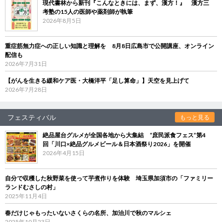
現代書林から新刊『こんなときには、まず、漢方！』 漢方三
考塾の15人の医師や薬剤師が執筆
2026年8月5日
重症筋無力症への正しい知識と理解を 8月8日広島市で公開講座、オンライン
配信も
2026年7月31日
【がんを生きる緩和ケア医・大橋洋平「足し算命」】天空を見上げて
2026年7月28日
フェスティバル
もっと見る
絶品屋台グルメが全国各地から大集結 “庶民派食フェス”第4
回「川口×絶品グルメビール＆日本酒祭り2026」を開催
2026年4月15日
自分で収穫した秋野菜を使って芋煮作りを体験 埼玉県加須市の「ファミリー
ランドむさしの村」
2025年11月4日
春だけじゃもったいないさくらの名所、加治川で秋のマルシェ
2025年10月23日