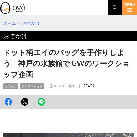
検
索
コ
ン
テ
ホーム
>
おでかけ
ン
おでかけ
ツ
へ
移
ドット柄エイのバッグを手作りしよ
動
う 神戸の水族館で GWのワークショ
ップ企画
OVO
2024年4月15日
おでかけ
ライフスタイル