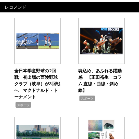
レコメンド
全日本学童野球の2回
魂込め、あふれる躍動
戦 初出場の西陵野球
感 【正田裕生 コラ
クラブ（岐阜）が3回戦
ム 直線・曲線・斜め
へ マクドナルド・ト
線】
ーナメント
,
スポーツ
,
スポーツ