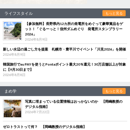
ライフスタイル
もっと見る
【参加無料】長野県内12カ所の発電所をめぐって豪華賞品をゲ
ット！「ぐるーっと！信州ダムめぐり 発電所スタンプラリー
2026」
2026年8月9日
新しい水辺の過ごし方を提案 札幌市・豊平川でイベント「川見2026」を開催
2026年8月9日
韓国旅行でau PAYを使うとPontaポイント最大20％還元！30万店舗以上が対象
に【9月30日まで】
2026年8月8日
まめ学
もっと見る
写真に埋まっている位置情報はおっかないのか 【岡嶋教授の
デジタル指南】
2026年7月22日
ゼロトラストって何？ 【岡嶋教授のデジタル指南】