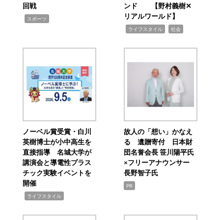
回戦
ンド 【野村義樹✕
リアルワールド】
,
スポーツ
,
,
ライフスタイル
社会
ノーベル賞受賞・白川
故人の「想い」かなえ
英樹博士が小中高生を
る 遺贈寄付 日本財
直接指導 名城大学が
団名誉会長 笹川陽平氏
講演会と導電性プラス
×フリーアナウンサー
チック実験イベントを
長野智子氏
開催
PR
,
ライフスタイル