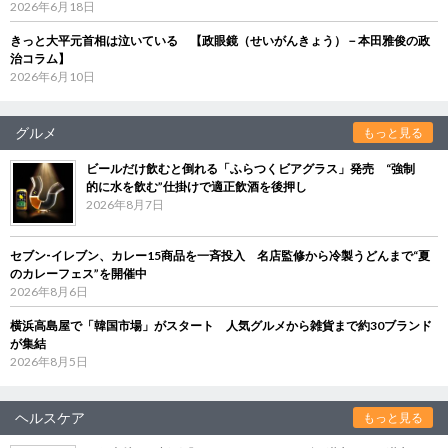
2026年6月18日
きっと大平元首相は泣いている 【政眼鏡（せいがんきょう）－本田雅俊の政
治コラム】
2026年6月10日
グルメ
もっと見る
ビールだけ飲むと倒れる「ふらつくビアグラス」発売 “強制
的に水を飲む”仕掛けで適正飲酒を後押し
2026年8月7日
セブン‐イレブン、カレー15商品を一斉投入 名店監修から冷製うどんまで“夏
のカレーフェス”を開催中
2026年8月6日
横浜高島屋で「韓国市場」がスタート 人気グルメから雑貨まで約30ブランド
が集結
2026年8月5日
ヘルスケア
もっと見る