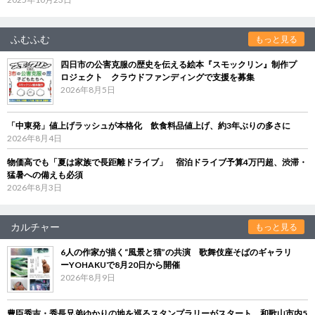
ふむふむ
もっと見る
四日市の公害克服の歴史を伝える絵本『スモックリン』制作プ
ロジェクト クラウドファンディングで支援を募集
2026年8月5日
「中東発」値上げラッシュが本格化 飲食料品値上げ、約3年ぶりの多さに
2026年8月4日
物価高でも「夏は家族で長距離ドライブ」 宿泊ドライブ予算4万円超、渋滞・
猛暑への備えも必須
2026年8月3日
カルチャー
もっと見る
6人の作家が描く“風景と猫”の共演 歌舞伎座そばのギャラリ
ーYOHAKUで8月20日から開催
2026年8月9日
豊臣秀吉・秀長兄弟ゆかりの地を巡るスタンプラリーがスタート 和歌山市内5