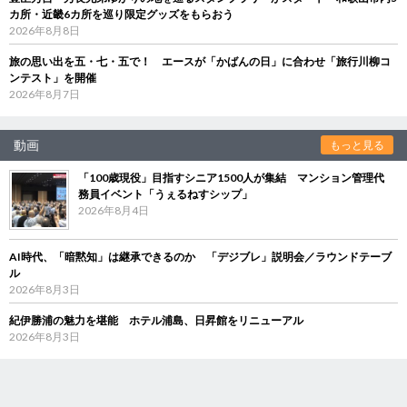
カ所・近畿6カ所を巡り限定グッズをもらおう
2026年8月8日
旅の思い出を五・七・五で！ エースが「かばんの日」に合わせ「旅行川柳コ
ンテスト」を開催
2026年8月7日
動画
もっと見る
「100歳現役」目指すシニア1500人が集結 マンション管理代
務員イベント「うぇるねすシップ」
2026年8月4日
AI時代、「暗黙知」は継承できるのか 「デジブレ」説明会／ラウンドテーブ
ル
2026年8月3日
紀伊勝浦の魅力を堪能 ホテル浦島、日昇館をリニューアル
2026年8月3日