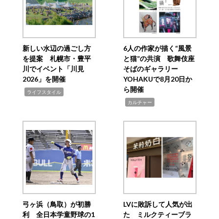
新しい水辺の過ごし方
6人の作家が描く“風景
を提案 札幌市・豊平
と猫”の共演 歌舞伎座
川でイベント「川見
そばのギャラリー
2026」を開催
YOHAKUで8月20日か
ら開催
,
ライフスタイル
,
カルチャー
弓ヶ浜（鳥取）が初勝
LVに敗訴して人気が出
利 全日本学童野球の1
た ミルクティーブラ