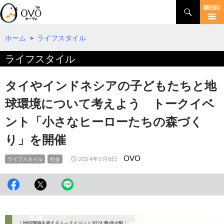
検
索
コ
ン
テ
ホーム
>
ライフスタイル
ン
ライフスタイル
ツ
へ
移
タイやインドネシアの子どもたちと地
動
球環境について考えよう トークイベ
ント「小さなヒーローたちの森づく
り」を開催
OVO
2024年5月8日
ライフスタイル
社会