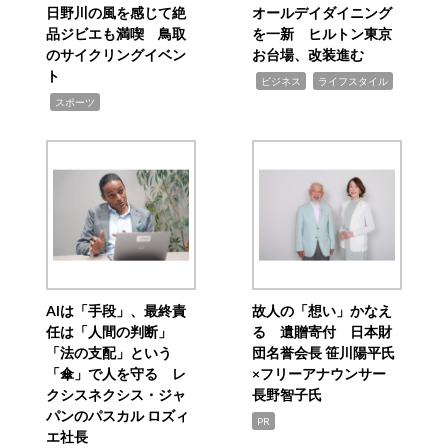
日野川の風を感じて絶
オールデイダイニング
品ジビエも満喫 鳥取
を一新 ヒルトン東京
のサイクリングイベン
お台場、改装進む
ト
,
,
ビジネス
ライフスタイル
,
スポーツ
AIは「手段」、最終責
故人の「想い」かなえ
任は「人間の判断」
る 遺贈寄付 日本財
「法の支配」という
団名誉会長 笹川陽平氏
「傘」で人を守る レ
×フリーアナウンサー
クシスネクシス・ジャ
長野智子氏
パンのパスカル ロズィ
PR
エ社長