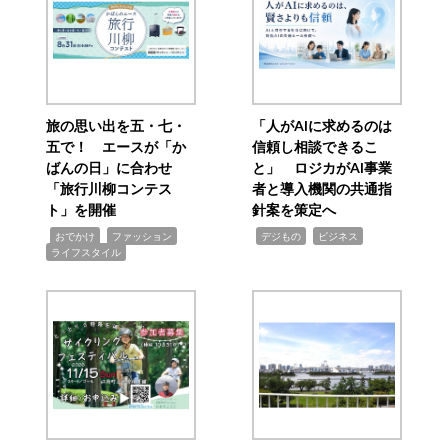
旅の思い出を五・七・
「人がAIに求めるのは
五で！ エースが「か
信頼し相談できるこ
ばんの日」に合わせ
と」 ロジカがAI事業
「旅行川柳コンテス
者と導入機関の共通指
ト」を開催
針案を策定へ
,
,
,
,
,
おでかけ
ファッション
デジもの
ビジネス
ライフスタイル