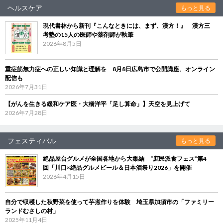
ヘルスケア
もっと見る
現代書林から新刊『こんなときには、まず、漢方！』 漢方三
考塾の15人の医師や薬剤師が執筆
2026年8月5日
重症筋無力症への正しい知識と理解を 8月8日広島市で公開講座、オンライン
配信も
2026年7月31日
【がんを生きる緩和ケア医・大橋洋平「足し算命」】天空を見上げて
2026年7月28日
フェスティバル
もっと見る
絶品屋台グルメが全国各地から大集結 “庶民派食フェス”第4
回「川口×絶品グルメビール＆日本酒祭り2026」を開催
2026年4月15日
自分で収穫した秋野菜を使って芋煮作りを体験 埼玉県加須市の「ファミリー
ランドむさしの村」
2025年11月4日