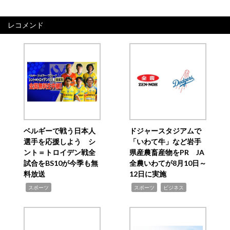
レコメンド
ベルギーで戦う日本人
ドジャースタジアムで
選手を応援しよう シ
「いわて牛」など岩手
ント＝トロイデン戦全
県産農畜産物をPR JA
試合をBS10が今季も無
全農いわてが8月10日～
料放送
12日に実施
,
,
,
スポーツ
スポーツ
ビジネス