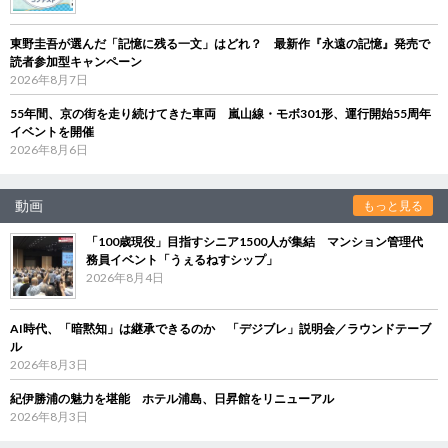
東野圭吾が選んだ「記憶に残る一文」はどれ？ 最新作『永遠の記憶』発売で
読者参加型キャンペーン
2026年8月7日
55年間、京の街を走り続けてきた車両 嵐山線・モボ301形、運行開始55周年
イベントを開催
2026年8月6日
動画
もっと見る
「100歳現役」目指すシニア1500人が集結 マンション管理代
務員イベント「うぇるねすシップ」
2026年8月4日
AI時代、「暗黙知」は継承できるのか 「デジブレ」説明会／ラウンドテーブ
ル
2026年8月3日
紀伊勝浦の魅力を堪能 ホテル浦島、日昇館をリニューアル
2026年8月3日