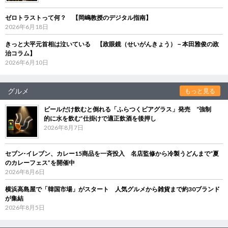
ゼロトラストって何？ 【岡嶋教授のデジタル指南】
2026年6月18日
きっと大平元首相は泣いている 【政眼鏡（せいがんきょう）－本田雅俊の政
治コラム】
2026年6月10日
グルメ
もっと見る
ビールだけ飲むと倒れる「ふらつくビアグラス」発売 “強制
的に水を飲む”仕掛けで適正飲酒を後押し
2026年8月7日
セブン‐イレブン、カレー15商品を一斉投入 名店監修から冷製うどんまで“夏
のカレーフェス”を開催中
2026年8月6日
横浜高島屋で「韓国市場」がスタート 人気グルメから雑貨まで約30ブランド
が集結
2026年8月5日