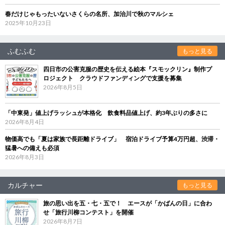
春だけじゃもったいないさくらの名所、加治川で秋のマルシェ
2025年10月23日
ふむふむ
もっと見る
四日市の公害克服の歴史を伝える絵本『スモックリン』制作プ
ロジェクト クラウドファンディングで支援を募集
2026年8月5日
「中東発」値上げラッシュが本格化 飲食料品値上げ、約3年ぶりの多さに
2026年8月4日
物価高でも「夏は家族で長距離ドライブ」 宿泊ドライブ予算4万円超、渋滞・
猛暑への備えも必須
2026年8月3日
カルチャー
もっと見る
旅の思い出を五・七・五で！ エースが「かばんの日」に合わ
せ「旅行川柳コンテスト」を開催
2026年8月7日