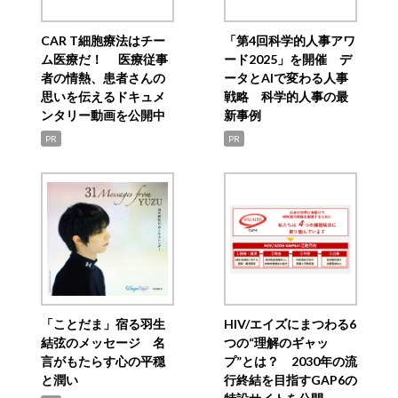
CAR T細胞療法はチー
「第4回科学的人事アワ
ム医療だ！ 医療従事
ード2025」を開催 デ
者の情熱、患者さんの
ータとAIで変わる人事
思いを伝えるドキュメ
戦略 科学的人事の最
ンタリー動画を公開中
新事例
PR
PR
「ことだま」宿る羽生
HIV/エイズにまつわる6
結弦のメッセージ 名
つの“理解のギャッ
言がもたらす心の平穏
プ”とは？ 2030年の流
と潤い
行終結を目指すGAP6の