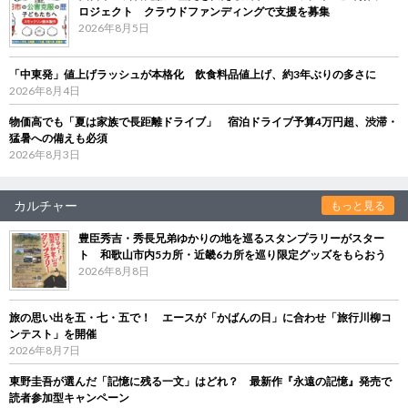
ロジェクト クラウドファンディングで支援を募集
2026年8月5日
「中東発」値上げラッシュが本格化 飲食料品値上げ、約3年ぶりの多さに
2026年8月4日
物価高でも「夏は家族で長距離ドライブ」 宿泊ドライブ予算4万円超、渋滞・
猛暑への備えも必須
2026年8月3日
カルチャー
もっと見る
豊臣秀吉・秀長兄弟ゆかりの地を巡るスタンプラリーがスター
ト 和歌山市内5カ所・近畿6カ所を巡り限定グッズをもらおう
2026年8月8日
旅の思い出を五・七・五で！ エースが「かばんの日」に合わせ「旅行川柳コ
ンテスト」を開催
2026年8月7日
東野圭吾が選んだ「記憶に残る一文」はどれ？ 最新作『永遠の記憶』発売で
読者参加型キャンペーン