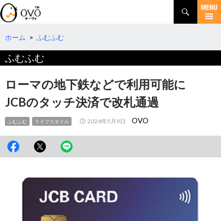
検
索
コ
ン
テ
ホーム
>
ふむふむ
ン
ふむふむ
ツ
へ
移
ローマの地下鉄などで利用可能に
動
JCBのタッチ決済で改札通過
OVO
2024年5月9日
ふむふむ
ライフスタイル