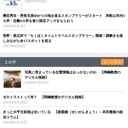
2026年8月8日
豊臣秀吉・秀長兄弟ゆかりの地を巡るスタンプラリーがスタート 和歌山市内5
カ所・近畿6カ所を巡り限定グッズをもらおう
2026年8月8日
長野・筑北村で「ちくほくタイムトラベルスタンプラリー」開催！謎解きを楽
しみながら全17スポットを巡る
2026年8月8日
まめ学
もっと見る
写真に埋まっている位置情報はおっかないのか 【岡嶋教授の
デジタル指南】
2026年7月22日
ゼロトラストって何？ 【岡嶋教授のデジタル指南】
2026年6月18日
きっと大平元首相は泣いている 【政眼鏡（せいがんきょう）－本田雅俊の政
治コラム】
2026年6月10日