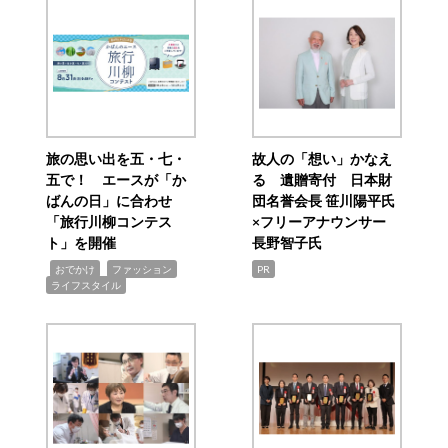
旅の思い出を五・七・
故人の「想い」かなえ
五で！ エースが「か
る 遺贈寄付 日本財
ばんの日」に合わせ
団名誉会長 笹川陽平氏
「旅行川柳コンテス
×フリーアナウンサー
ト」を開催
長野智子氏
,
,
,
おでかけ
ファッション
PR
ライフスタイル