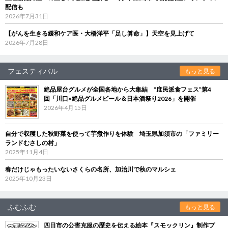
配信も
2026年7月31日
【がんを生きる緩和ケア医・大橋洋平「足し算命」】天空を見上げて
2026年7月28日
フェスティバル
もっと見る
絶品屋台グルメが全国各地から大集結 “庶民派食フェス”第4
回「川口×絶品グルメビール＆日本酒祭り2026」を開催
2026年4月15日
自分で収穫した秋野菜を使って芋煮作りを体験 埼玉県加須市の「ファミリー
ランドむさしの村」
2025年11月4日
春だけじゃもったいないさくらの名所、加治川で秋のマルシェ
2025年10月23日
ふむふむ
もっと見る
四日市の公害克服の歴史を伝える絵本『スモックリン』制作プ