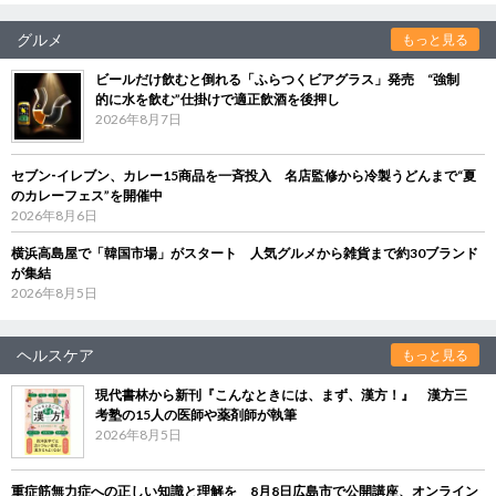
グルメ
もっと見る
ビールだけ飲むと倒れる「ふらつくビアグラス」発売 “強制
的に水を飲む”仕掛けで適正飲酒を後押し
2026年8月7日
セブン‐イレブン、カレー15商品を一斉投入 名店監修から冷製うどんまで“夏
のカレーフェス”を開催中
2026年8月6日
横浜高島屋で「韓国市場」がスタート 人気グルメから雑貨まで約30ブランド
が集結
2026年8月5日
ヘルスケア
もっと見る
現代書林から新刊『こんなときには、まず、漢方！』 漢方三
考塾の15人の医師や薬剤師が執筆
2026年8月5日
重症筋無力症への正しい知識と理解を 8月8日広島市で公開講座、オンライン