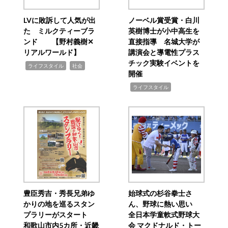
LVに敗訴して人気が出
ノーベル賞受賞・白川
た ミルクティーブラ
英樹博士が小中高生を
ンド 【野村義樹✕
直接指導 名城大学が
リアルワールド】
講演会と導電性プラス
チック実験イベントを
,
,
ライフスタイル
社会
開催
,
ライフスタイル
豊臣秀吉・秀長兄弟ゆ
始球式の杉谷拳士さ
かりの地を巡るスタン
ん、野球に熱い思い
プラリーがスタート
全日本学童軟式野球大
和歌山市内5カ所・近畿
会 マクドナルド・トー