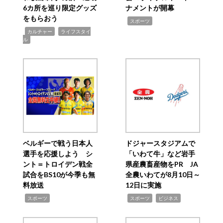
6カ所を巡り限定グッズ
ナメントが開幕
をもらおう
,
スポーツ
,
,
カルチャー
ライフスタイ
ル
ベルギーで戦う日本人
ドジャースタジアムで
選手を応援しよう シ
「いわて牛」など岩手
ント＝トロイデン戦全
県産農畜産物をPR JA
試合をBS10が今季も無
全農いわてが8月10日～
料放送
12日に実施
,
,
,
スポーツ
スポーツ
ビジネス