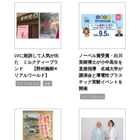
LVに敗訴して人気が出
ノーベル賞受賞・白川
た ミルクティーブラ
英樹博士が小中高生を
ンド 【野村義樹✕
直接指導 名城大学が
リアルワールド】
講演会と導電性プラス
チック実験イベントを
,
,
ライフスタイル
社会
開催
,
ライフスタイル