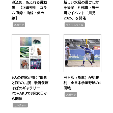
魂込め、あふれる躍動
新しい水辺の過ごし方
感 【正田裕生 コラ
を提案 札幌市・豊平
ム 直線・曲線・斜め
川でイベント「川見
線】
2026」を開催
,
,
スポーツ
ライフスタイル
6人の作家が描く“風景
弓ヶ浜（鳥取）が初勝
と猫”の共演 歌舞伎座
利 全日本学童野球の1
そばのギャラリー
回戦
YOHAKUで8月20日か
,
スポーツ
ら開催
,
カルチャー