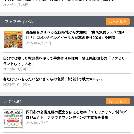
2026年7月28日
フェスティバル
もっと見る
絶品屋台グルメが全国各地から大集結 “庶民派食フェス”第4
回「川口×絶品グルメビール＆日本酒祭り2026」を開催
2026年4月15日
自分で収穫した秋野菜を使って芋煮作りを体験 埼玉県加須市の「ファミリー
ランドむさしの村」
2025年11月4日
春だけじゃもったいないさくらの名所、加治川で秋のマルシェ
2025年10月23日
ふむふむ
もっと見る
四日市の公害克服の歴史を伝える絵本『スモックリン』制作プ
ロジェクト クラウドファンディングで支援を募集
2026年8月5日