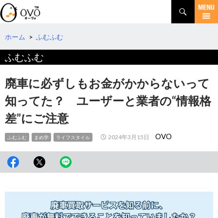
検
索
コ
ン
テ
ホーム
>
ふむふむ
ン
ふむふむ
ツ
へ
移
廃車に必ずしもお金がかからないって
動
知ってた？ ユーザーと業者の“情報格
差”にご注意
OVO
2024年3月15日
ふむふむ
まめ学
ライフスタイル