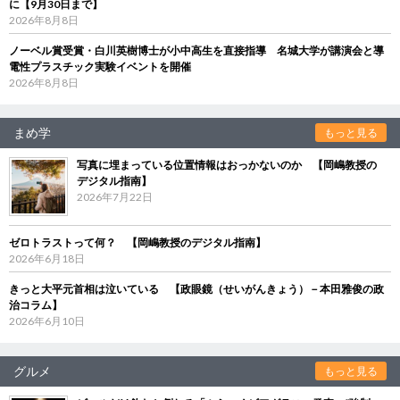
に【9月30日まで】
2026年8月8日
ノーベル賞受賞・白川英樹博士が小中高生を直接指導 名城大学が講演会と導
電性プラスチック実験イベントを開催
2026年8月8日
まめ学
もっと見る
写真に埋まっている位置情報はおっかないのか 【岡嶋教授の
デジタル指南】
2026年7月22日
ゼロトラストって何？ 【岡嶋教授のデジタル指南】
2026年6月18日
きっと大平元首相は泣いている 【政眼鏡（せいがんきょう）－本田雅俊の政
治コラム】
2026年6月10日
グルメ
もっと見る