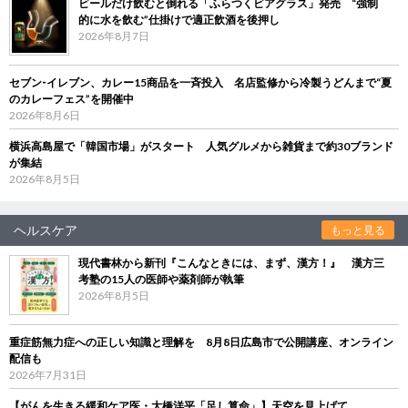
ビールだけ飲むと倒れる「ふらつくビアグラス」発売 “強制
的に水を飲む”仕掛けで適正飲酒を後押し
2026年8月7日
セブン‐イレブン、カレー15商品を一斉投入 名店監修から冷製うどんまで“夏
のカレーフェス”を開催中
2026年8月6日
横浜高島屋で「韓国市場」がスタート 人気グルメから雑貨まで約30ブランド
が集結
2026年8月5日
ヘルスケア
もっと見る
現代書林から新刊『こんなときには、まず、漢方！』 漢方三
考塾の15人の医師や薬剤師が執筆
2026年8月5日
重症筋無力症への正しい知識と理解を 8月8日広島市で公開講座、オンライン
配信も
2026年7月31日
【がんを生きる緩和ケア医・大橋洋平「足し算命」】天空を見上げて