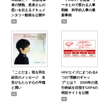
者の情熱、患者さんの
ータとAIで変わる人事
思いを伝えるドキュメ
戦略 科学的人事の最
ンタリー動画を公開中
新事例
PR
PR
「ことだま」宿る羽生
HIV/エイズにまつわる6
結弦のメッセージ 名
つの“理解のギャッ
言がもたらす心の平穏
プ”とは？ 2030年の流
と潤い
行終結を目指すGAP6の
特設サイトを公開
PR
PR