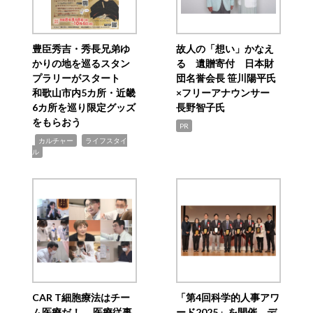
豊臣秀吉・秀長兄弟ゆ
故人の「想い」かなえ
かりの地を巡るスタン
る 遺贈寄付 日本財
プラリーがスタート
団名誉会長 笹川陽平氏
和歌山市内5カ所・近畿
×フリーアナウンサー
6カ所を巡り限定グッズ
長野智子氏
をもらおう
PR
,
,
カルチャー
ライフスタイ
ル
CAR T細胞療法はチー
「第4回科学的人事アワ
ム医療だ！ 医療従事
ード2025」を開催 デ