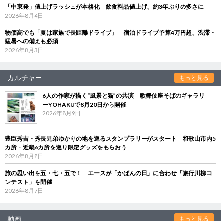
「中東発」値上げラッシュが本格化 飲食料品値上げ、約3年ぶりの多さに
2026年8月4日
物価高でも「夏は家族で長距離ドライブ」 宿泊ドライブ予算4万円超、渋滞・
猛暑への備えも必須
2026年8月3日
カルチャー
もっと見る
6人の作家が描く“風景と猫”の共演 歌舞伎座そばのギャラリ
ーYOHAKUで8月20日から開催
2026年8月9日
豊臣秀吉・秀長兄弟ゆかりの地を巡るスタンプラリーがスタート 和歌山市内5
カ所・近畿6カ所を巡り限定グッズをもらおう
2026年8月8日
旅の思い出を五・七・五で！ エースが「かばんの日」に合わせ「旅行川柳コ
ンテスト」を開催
2026年8月7日
動画
もっと見る