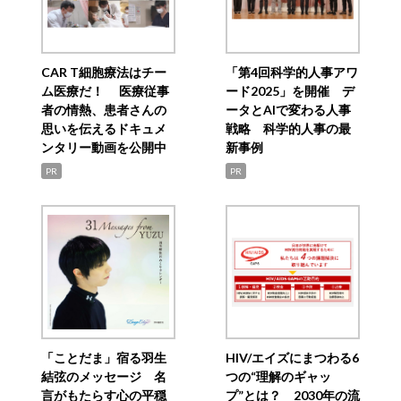
CAR T細胞療法はチー
「第4回科学的人事アワ
ム医療だ！ 医療従事
ード2025」を開催 デ
者の情熱、患者さんの
ータとAIで変わる人事
思いを伝えるドキュメ
戦略 科学的人事の最
ンタリー動画を公開中
新事例
PR
PR
「ことだま」宿る羽生
HIV/エイズにまつわる6
結弦のメッセージ 名
つの“理解のギャッ
言がもたらす心の平穏
プ”とは？ 2030年の流