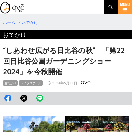
検
索
コ
ン
テ
ホーム
>
おでかけ
ン
おでかけ
ツ
へ
移
“しあわせ広がる日比谷の秋” 「第22
動
回日比谷公園ガーデニングショー
2024」を今秋開催
OVO
2024年5月11日
おでかけ
ライフスタイル