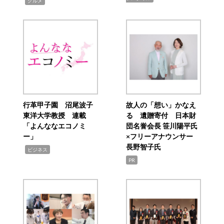
,
グルメ
行革甲子園 沼尾波子
故人の「想い」かなえ
東洋大学教授 連載
る 遺贈寄付 日本財
「よんななエコノミ
団名誉会長 笹川陽平氏
ー」
×フリーアナウンサー
長野智子氏
,
ビジネス
PR