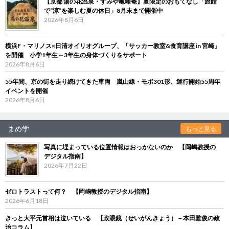
【京都 湯の花温泉・すみや亀峰菴】夏限定のおもてなし「旅館
で“涼”を楽しむ夏の休日」8月末まで開催中
2026年8月6日
横浜F・マリノス×日清オイリオグループ、「サッカー教室&食育講座 in 宮崎」
を開催 小学1年生～3年生の身体づくりをサポート
2026年8月6日
55年間、京の街を走り続けてきた車両 嵐山線・モボ301形、運行開始55周年
イベントを開催
2026年8月6日
まめ学
もっと見る
写真に埋まっている位置情報はおっかないのか 【岡嶋教授の
デジタル指南】
2026年7月22日
ゼロトラストって何？ 【岡嶋教授のデジタル指南】
2026年6月18日
きっと大平元首相は泣いている 【政眼鏡（せいがんきょう）－本田雅俊の政
治コラム】