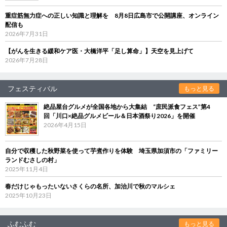
重症筋無力症への正しい知識と理解を 8月8日広島市で公開講座、オンライン
配信も
2026年7月31日
【がんを生きる緩和ケア医・大橋洋平「足し算命」】天空を見上げて
2026年7月28日
フェスティバル
もっと見る
絶品屋台グルメが全国各地から大集結 “庶民派食フェス”第4
回「川口×絶品グルメビール＆日本酒祭り2026」を開催
2026年4月15日
自分で収穫した秋野菜を使って芋煮作りを体験 埼玉県加須市の「ファミリー
ランドむさしの村」
2025年11月4日
春だけじゃもったいないさくらの名所、加治川で秋のマルシェ
2025年10月23日
ふむふむ
もっと見る