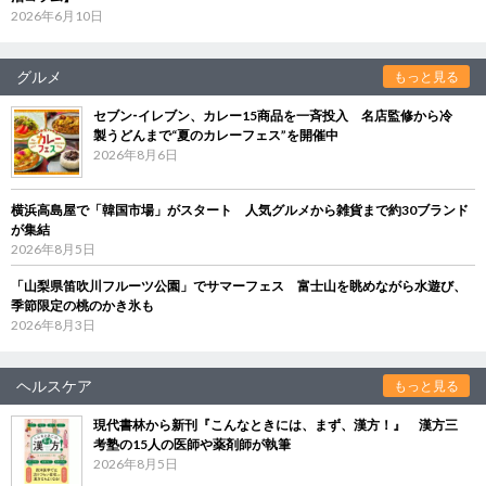
2026年6月10日
グルメ
もっと見る
セブン‐イレブン、カレー15商品を一斉投入 名店監修から冷
製うどんまで“夏のカレーフェス”を開催中
2026年8月6日
横浜高島屋で「韓国市場」がスタート 人気グルメから雑貨まで約30ブランド
が集結
2026年8月5日
「山梨県笛吹川フルーツ公園」でサマーフェス 富士山を眺めながら水遊び、
季節限定の桃のかき氷も
2026年8月3日
ヘルスケア
もっと見る
現代書林から新刊『こんなときには、まず、漢方！』 漢方三
考塾の15人の医師や薬剤師が執筆
2026年8月5日