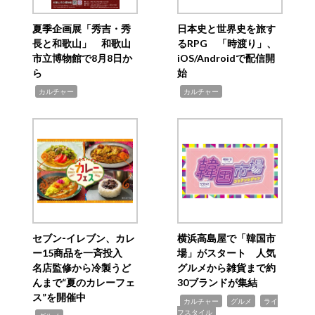
夏季企画展「秀吉・秀
日本史と世界史を旅す
長と和歌山」 和歌山
るRPG 「時渡り」、
市立博物館で8月8日か
iOS/Androidで配信開
ら
始
,
,
カルチャー
カルチャー
セブン‐イレブン、カレ
横浜高島屋で「韓国市
ー15商品を一斉投入
場」がスタート 人気
名店監修から冷製うど
グルメから雑貨まで約
んまで“夏のカレーフェ
30ブランドが集結
ス”を開催中
,
,
,
カルチャー
グルメ
ライ
フスタイル