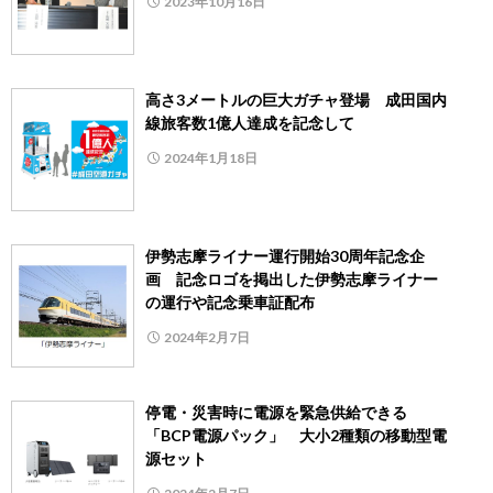
2023年10月16日
高さ3メートルの巨大ガチャ登場 成田国内
線旅客数1億人達成を記念して
2024年1月18日
伊勢志摩ライナー運行開始30周年記念企
画 記念ロゴを掲出した伊勢志摩ライナー
の運行や記念乗車証配布
2024年2月7日
停電・災害時に電源を緊急供給できる
「BCP電源パック」 大小2種類の移動型電
源セット