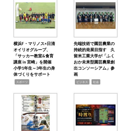
横浜F・マリノス×日清
先端技術で園芸農業の
オイリオグループ、
持続的発展目指す 久
「サッカー教室&食育
留米工業大学が「ふく
講座 in 宮崎」を開催
おか未来型園芸農業創
小学1年生～3年生の身
出コンソーシアム」参
体づくりをサポート
画
,
,
,
スポーツ
ビジネス
社会