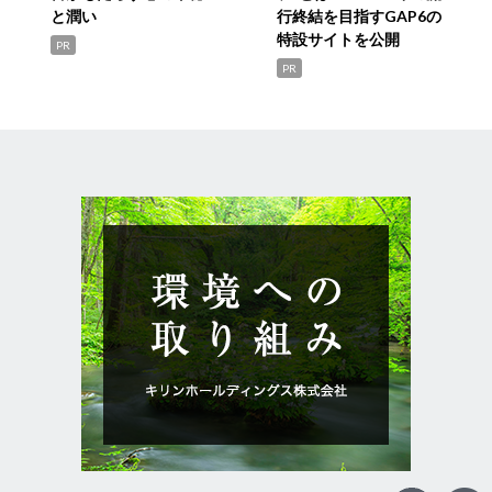
と潤い
行終結を目指すGAP6の
特設サイトを公開
PR
PR