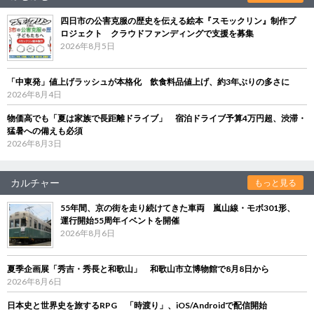
四日市の公害克服の歴史を伝える絵本『スモックリン』制作プ
ロジェクト クラウドファンディングで支援を募集
2026年8月5日
「中東発」値上げラッシュが本格化 飲食料品値上げ、約3年ぶりの多さに
2026年8月4日
物価高でも「夏は家族で長距離ドライブ」 宿泊ドライブ予算4万円超、渋滞・
猛暑への備えも必須
2026年8月3日
カルチャー
もっと見る
55年間、京の街を走り続けてきた車両 嵐山線・モボ301形、
運行開始55周年イベントを開催
2026年8月6日
夏季企画展「秀吉・秀長と和歌山」 和歌山市立博物館で8月8日から
2026年8月6日
日本史と世界史を旅するRPG 「時渡り」、iOS/Androidで配信開始