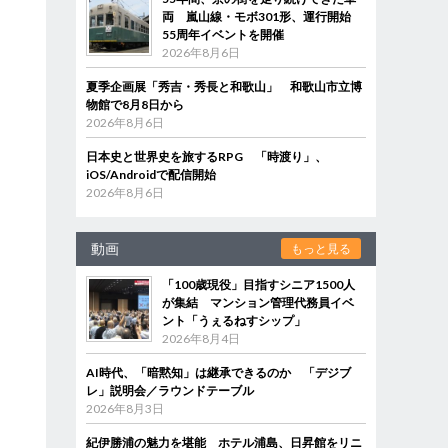
両 嵐山線・モボ301形、運行開始
55周年イベントを開催
2026年8月6日
夏季企画展「秀吉・秀長と和歌山」 和歌山市立博
物館で8月8日から
2026年8月6日
日本史と世界史を旅するRPG 「時渡り」、
iOS/Androidで配信開始
2026年8月6日
動画
もっと見る
「100歳現役」目指すシニア1500人
が集結 マンション管理代務員イベ
ント「うぇるねすシップ」
2026年8月4日
AI時代、「暗黙知」は継承できるのか 「デジブ
レ」説明会／ラウンドテーブル
2026年8月3日
紀伊勝浦の魅力を堪能 ホテル浦島、日昇館をリニ