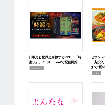
日本史と世界史を旅するRPG 「時
セブン‐
渡り」、iOS/Androidで配信開始
一斉投入
まで“夏
,
カルチャー
,
グルメ