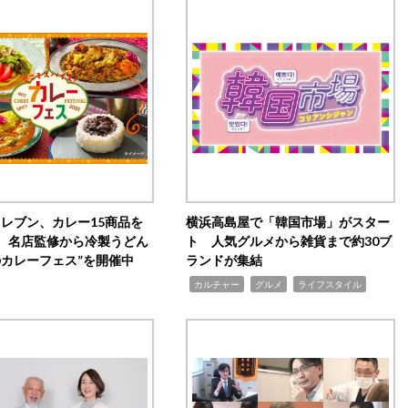
イレブン、カレー15商品を
横浜高島屋で「韓国市場」がスター
 名店監修から冷製うどん
ト 人気グルメから雑貨まで約30ブ
のカレーフェス”を開催中
ランドが集結
,
,
,
カルチャー
グルメ
ライフスタイル