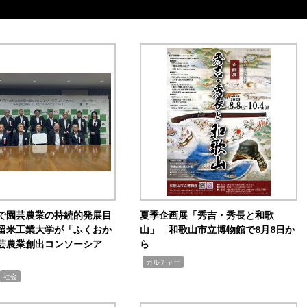
で園芸農業の持続的発展目
夏季企画展「秀吉・秀長と和歌
留米工業大学が「ふくおか
山」 和歌山市立博物館で8月8日か
芸農業創出コンソーシア
ら
,
カルチャー
社会