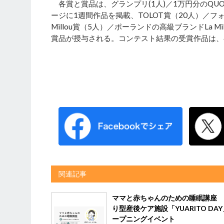
各賞と賞品は、グランプリ(1人)／1万円分のQUO
ージに1週間作品を掲載、TOLOT賞（20人）／フォ
Millou賞（5人）／ポーランドの高級ブランドLa M
賞品が授与される。コンテスト結果の受賞作品は、
関連記事
ママと赤ちゃんのための睡眠講座 
り型産後ケア施設「YUARITO DA
ープニングイベント