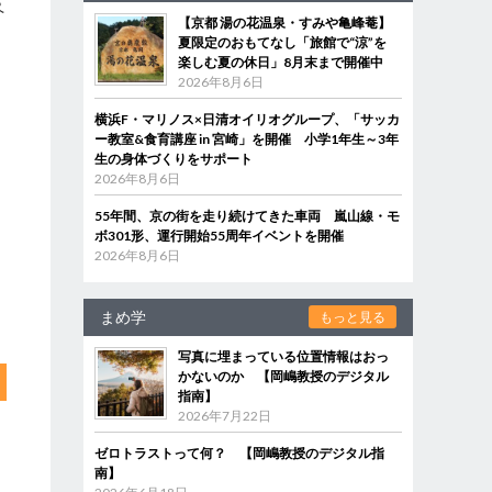
ペ
【京都 湯の花温泉・すみや亀峰菴】
夏限定のおもてなし「旅館で“涼”を
楽しむ夏の休日」8月末まで開催中
2026年8月6日
横浜F・マリノス×日清オイリオグループ、「サッカ
ー教室&食育講座 in 宮崎」を開催 小学1年生～3年
生の身体づくりをサポート
2026年8月6日
55年間、京の街を走り続けてきた車両 嵐山線・モ
ボ301形、運行開始55周年イベントを開催
2026年8月6日
まめ学
もっと見る
写真に埋まっている位置情報はおっ
かないのか 【岡嶋教授のデジタル
指南】
2026年7月22日
ゼロトラストって何？ 【岡嶋教授のデジタル指
南】