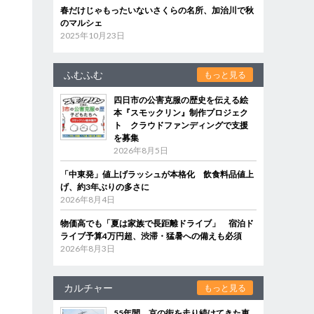
春だけじゃもったいないさくらの名所、加治川で秋
のマルシェ
2025年10月23日
ふむふむ
もっと見る
四日市の公害克服の歴史を伝える絵
本『スモックリン』制作プロジェク
ト クラウドファンディングで支援
を募集
2026年8月5日
「中東発」値上げラッシュが本格化 飲食料品値上
げ、約3年ぶりの多さに
2026年8月4日
物価高でも「夏は家族で長距離ドライブ」 宿泊ド
ライブ予算4万円超、渋滞・猛暑への備えも必須
2026年8月3日
カルチャー
もっと見る
55年間、京の街を走り続けてきた車