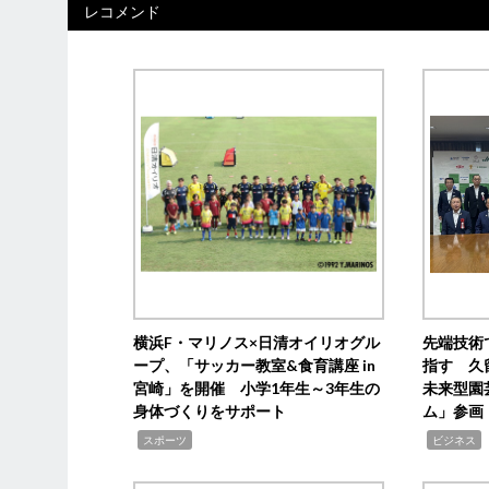
レコメンド
横浜F・マリノス×日清オイリオグル
先端技術
ープ、「サッカー教室&食育講座 in
指す 久
宮崎」を開催 小学1年生～3年生の
未来型園
身体づくりをサポート
ム」参画
,
,
,
スポーツ
ビジネス