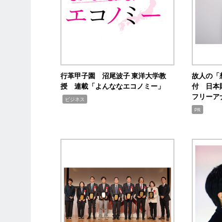
行革甲子園 沼尾波子 東洋大学教
故人の「
授 連載「よんななエコノミー」
付 日本
フリーア
,
ビジネス
PR