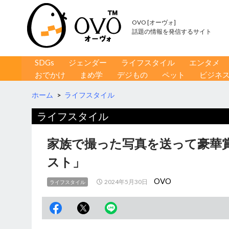
OVO [オーヴォ]
話題の情報を発信するサイト
コンテンツへ移動
検
SDGs
ジェンダー
ライフスタイル
エンタメ
索
おでかけ
まめ学
デジもの
ペット
ビジネ
ホーム
>
ライフスタイル
ライフスタイル
家族で撮った写真を送って豪華
スト」
OVO
2024年5月30日
ライフスタイル