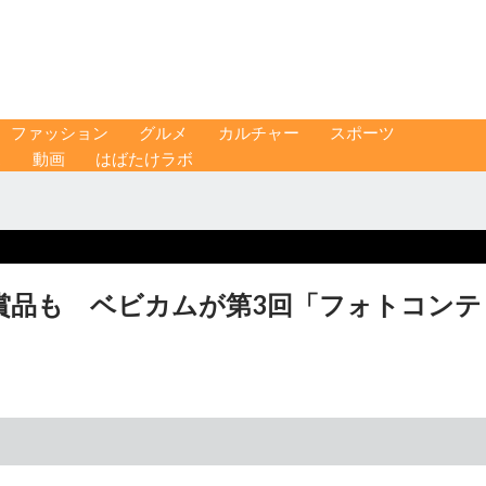
ファッション
グルメ
カルチャー
スポーツ
ス
動画
はばたけラボ
賞品も ベビカムが第3回「フォトコンテ