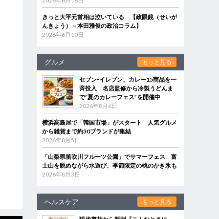
2026年6月18日
きっと大平元首相は泣いている 【政眼鏡（せいが
んきょう）－本田雅俊の政治コラム】
2026年6月10日
グルメ
もっと見る
セブン‐イレブン、カレー15商品を一
斉投入 名店監修から冷製うどんま
で“夏のカレーフェス”を開催中
2026年8月6日
横浜高島屋で「韓国市場」がスタート 人気グルメ
から雑貨まで約30ブランドが集結
2026年8月5日
「山梨県笛吹川フルーツ公園」でサマーフェス 富
士山を眺めながら水遊び、季節限定の桃のかき氷も
2026年8月3日
ヘルスケア
もっと見る