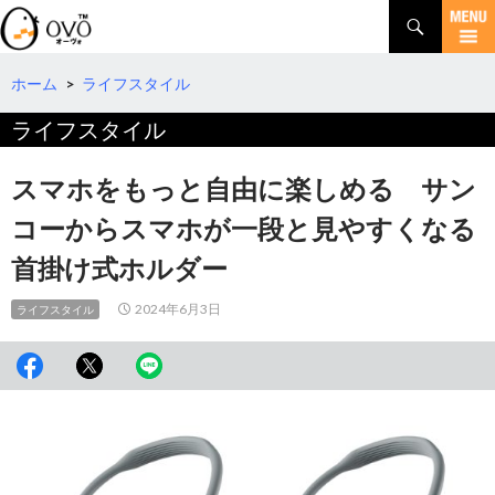
検
索
コ
ン
テ
ホーム
>
ライフスタイル
ン
ライフスタイル
ツ
へ
移
スマホをもっと自由に楽しめる サン
動
コーからスマホが一段と見やすくなる
首掛け式ホルダー
2024年6月3日
ライフスタイル