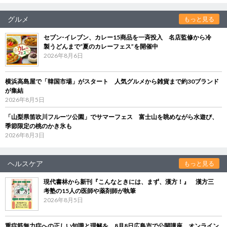
グルメ
もっと見る
セブン‐イレブン、カレー15商品を一斉投入 名店監修から冷
製うどんまで“夏のカレーフェス”を開催中
2026年8月6日
横浜高島屋で「韓国市場」がスタート 人気グルメから雑貨まで約30ブランド
が集結
2026年8月5日
「山梨県笛吹川フルーツ公園」でサマーフェス 富士山を眺めながら水遊び、
季節限定の桃のかき氷も
2026年8月3日
ヘルスケア
もっと見る
現代書林から新刊『こんなときには、まず、漢方！』 漢方三
考塾の15人の医師や薬剤師が執筆
2026年8月5日
重症筋無力症への正しい知識と理解を 8月8日広島市で公開講座、オンライン