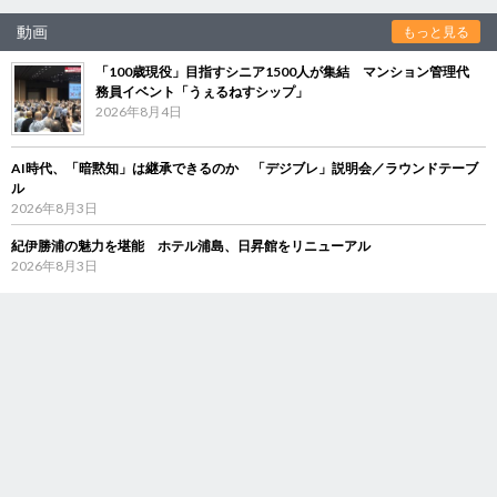
動画
もっと見る
「100歳現役」目指すシニア1500人が集結 マンション管理代
務員イベント「うぇるねすシップ」
2026年8月4日
AI時代、「暗黙知」は継承できるのか 「デジブレ」説明会／ラウンドテーブ
ル
2026年8月3日
紀伊勝浦の魅力を堪能 ホテル浦島、日昇館をリニューアル
2026年8月3日