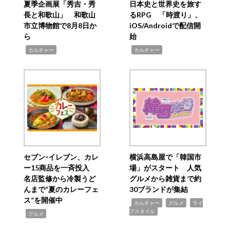
夏季企画展「秀吉・秀
日本史と世界史を旅す
長と和歌山」 和歌山
るRPG 「時渡り」、
市立博物館で8月8日か
iOS/Androidで配信開
ら
始
,
,
カルチャー
カルチャー
セブン‐イレブン、カレ
横浜高島屋で「韓国市
ー15商品を一斉投入
場」がスタート 人気
名店監修から冷製うど
グルメから雑貨まで約
んまで“夏のカレーフェ
30ブランドが集結
ス”を開催中
,
,
,
カルチャー
グルメ
ライ
フスタイル
,
グルメ