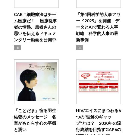
CAR T細胞療法はチー
「第4回科学的人事アワ
ム医療だ！ 医療従事
ード2025」を開催 デ
者の情熱、患者さんの
ータとAIで変わる人事
思いを伝えるドキュメ
戦略 科学的人事の最
ンタリー動画を公開中
新事例
PR
PR
「ことだま」宿る羽生
HIV/エイズにまつわる6
結弦のメッセージ 名
つの“理解のギャッ
言がもたらす心の平穏
プ”とは？ 2030年の流
と潤い
行終結を目指すGAP6の