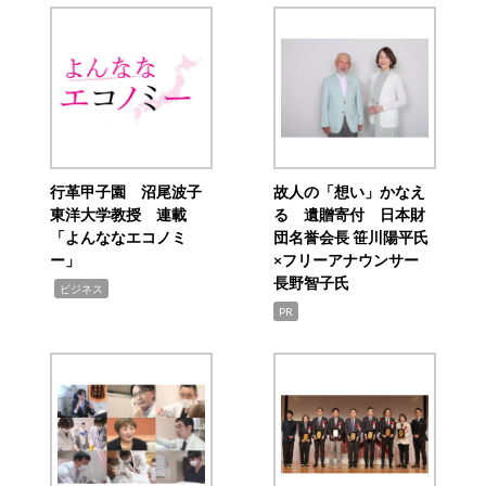
行革甲子園 沼尾波子
故人の「想い」かなえ
東洋大学教授 連載
る 遺贈寄付 日本財
「よんななエコノミ
団名誉会長 笹川陽平氏
ー」
×フリーアナウンサー
長野智子氏
,
ビジネス
PR