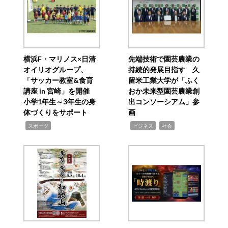
横浜F・マリノス×日清
先端技術で園芸農業の
オイリオグループ、
持続的発展目指す 久
「サッカー教室&食育
留米工業大学が「ふく
講座 in 宮崎」を開催
おか未来型園芸農業創
小学1年生～3年生の身
出コンソーシアム」参
体づくりをサポート
画
,
,
,
スポーツ
ビジネス
社会