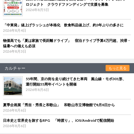
ロジェクト クラウドファンディングで支援を募集
2026年8月5日
「中東発」値上げラッシュが本格化 飲食料品値上げ、約3年ぶりの多さに
2026年8月4日
物価高でも「夏は家族で長距離ドライブ」 宿泊ドライブ予算4万円超、渋滞・
猛暑への備えも必須
2026年8月3日
カルチャー
もっと見る
55年間、京の街を走り続けてきた車両 嵐山線・モボ301形、
運行開始55周年イベントを開催
2026年8月6日
夏季企画展「秀吉・秀長と和歌山」 和歌山市立博物館で8月8日から
2026年8月6日
日本史と世界史を旅するRPG 「時渡り」、iOS/Androidで配信開始
2026年8月6日