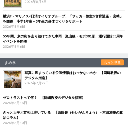
2026年8月6日
横浜F・マリノス×日清オイリオグループ、「サッカー教室&食育講座 in 宮崎」
を開催 小学1年生～3年生の身体づくりをサポート
2026年8月6日
55年間、京の街を走り続けてきた車両 嵐山線・モボ301形、運行開始55周年
イベントを開催
2026年8月6日
まめ学
もっと見る
写真に埋まっている位置情報はおっかないのか 【岡嶋教授の
デジタル指南】
2026年7月22日
ゼロトラストって何？ 【岡嶋教授のデジタル指南】
2026年6月18日
きっと大平元首相は泣いている 【政眼鏡（せいがんきょう）－本田雅俊の政
治コラム】
2026年6月10日