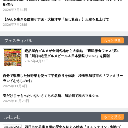
配信も
2026年7月31日
【がんを生きる緩和ケア医・大橋洋平「足し算命」】天空を見上げて
2026年7月28日
フェスティバル
もっと見る
絶品屋台グルメが全国各地から大集結 “庶民派食フェス”第4
回「川口×絶品グルメビール＆日本酒祭り2026」を開催
2026年4月15日
自分で収穫した秋野菜を使って芋煮作りを体験 埼玉県加須市の「ファミリー
ランドむさしの村」
2025年11月4日
春だけじゃもったいないさくらの名所、加治川で秋のマルシェ
2025年10月23日
ふむふむ
もっと見る
四日市の公害克服の歴史を伝える絵本『スモックリン』制作プ