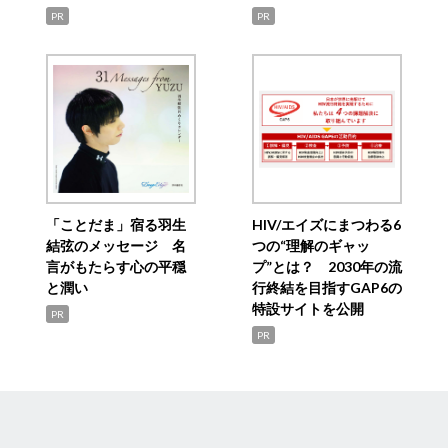
PR
PR
「ことだま」宿る羽生
HIV/エイズにまつわる6
結弦のメッセージ 名
つの“理解のギャッ
言がもたらす心の平穏
プ”とは？ 2030年の流
と潤い
行終結を目指すGAP6の
特設サイトを公開
PR
PR