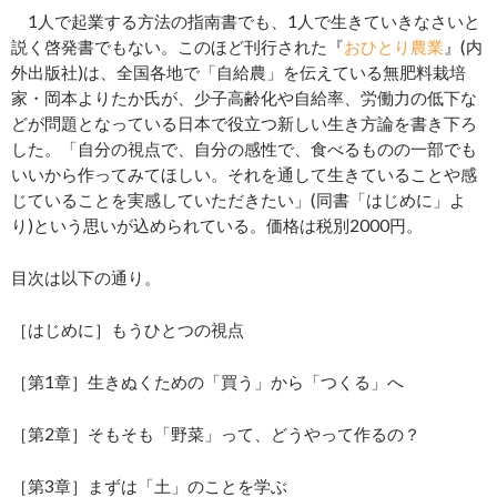
1人で起業する方法の指南書でも、1人で生きていきなさいと
説く啓発書でもない。このほど刊行された『
おひとり農業
』(内
外出版社)は、全国各地で「自給農」を伝えている無肥料栽培
家・岡本よりたか氏が、少子高齢化や自給率、労働力の低下な
どが問題となっている日本で役立つ新しい生き方論を書き下ろ
した。「自分の視点で、自分の感性で、食べるものの一部でも
いいから作ってみてほしい。それを通して生きていることや感
じていることを実感していただきたい」(同書「はじめに」よ
り)という思いが込められている。価格は税別2000円。
目次は以下の通り。
［はじめに］もうひとつの視点
［第1章］生きぬくための「買う」から「つくる」へ
［第2章］そもそも「野菜」って、どうやって作るの？
［第3章］まずは「土」のことを学ぶ