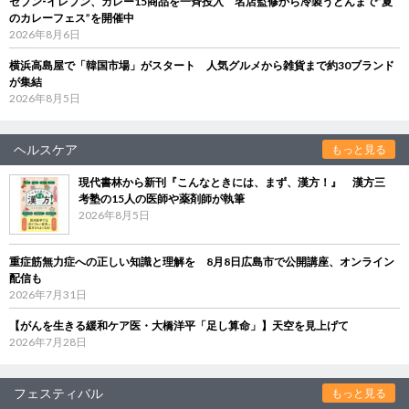
セブン‐イレブン、カレー15商品を一斉投入 名店監修から冷製うどんまで“夏
のカレーフェス”を開催中
2026年8月6日
横浜高島屋で「韓国市場」がスタート 人気グルメから雑貨まで約30ブランド
が集結
2026年8月5日
ヘルスケア
もっと見る
現代書林から新刊『こんなときには、まず、漢方！』 漢方三
考塾の15人の医師や薬剤師が執筆
2026年8月5日
重症筋無力症への正しい知識と理解を 8月8日広島市で公開講座、オンライン
配信も
2026年7月31日
【がんを生きる緩和ケア医・大橋洋平「足し算命」】天空を見上げて
2026年7月28日
フェスティバル
もっと見る