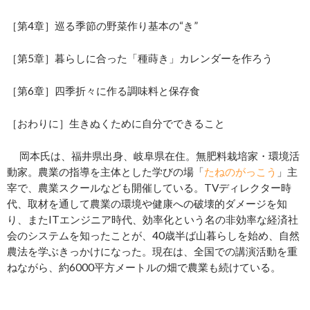
［第4章］巡る季節の野菜作り基本の“き”
［第5章］暮らしに合った「種蒔き」カレンダーを作ろう
［第6章］四季折々に作る調味料と保存食
［おわりに］生きぬくために自分でできること
岡本氏は、福井県出身、岐阜県在住。無肥料栽培家・環境活
動家。農業の指導を主体とした学びの場「
たねのがっこう
」主
宰で、農業スクールなども開催している。TVディレクター時
代、取材を通して農業の環境や健康への破壊的ダメージを知
り、またITエンジニア時代、効率化という名の非効率な経済社
会のシステムを知ったことが、40歳半ば山暮らしを始め、自然
農法を学ぶきっかけになった。現在は、全国での講演活動を重
ねながら、約6000平方メートルの畑で農業も続けている。