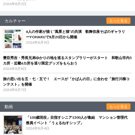
2026年8月3日
カルチャー
もっと見る
6人の作家が描く“風景と猫”の共演 歌舞伎座そばのギャラリ
ーYOHAKUで8月20日から開催
2026年8月9日
豊臣秀吉・秀長兄弟ゆかりの地を巡るスタンプラリーがスタート 和歌山市内5
カ所・近畿6カ所を巡り限定グッズをもらおう
2026年8月8日
旅の思い出を五・七・五で！ エースが「かばんの日」に合わせ「旅行川柳コ
ンテスト」を開催
2026年8月7日
動画
もっと見る
「100歳現役」目指すシニア1500人が集結 マンション管理代
務員イベント「うぇるねすシップ」
2026年8月4日