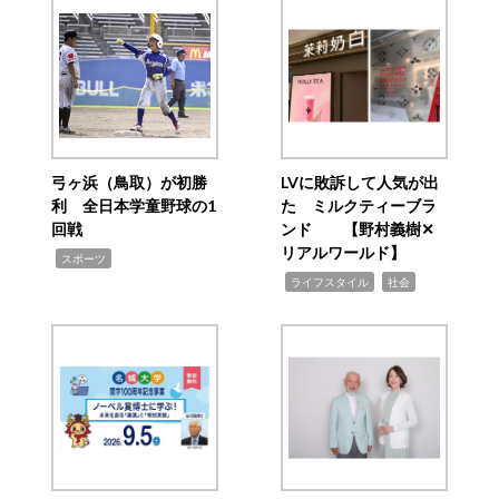
弓ヶ浜（鳥取）が初勝
LVに敗訴して人気が出
利 全日本学童野球の1
た ミルクティーブラ
回戦
ンド 【野村義樹✕
リアルワールド】
,
スポーツ
,
,
ライフスタイル
社会