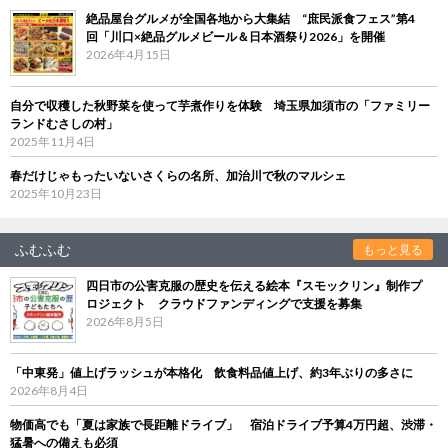
絶品屋台グルメが全国各地から大集結 “庶民派食フェス”第4
回「川口×絶品グルメビール＆日本酒祭り2026」を開催
2026年4月15日
自分で収穫した秋野菜を使って芋煮作りを体験 埼玉県加須市の「ファミリー
ランドむさしの村」
2025年11月4日
春だけじゃもったいないさくらの名所、加治川で秋のマルシェ
2025年10月23日
ふむふむ
もっと見る
四日市の公害克服の歴史を伝える絵本『スモックリン』制作プ
ロジェクト クラウドファンディングで支援を募集
2026年8月5日
「中東発」値上げラッシュが本格化 飲食料品値上げ、約3年ぶりの多さに
2026年8月4日
物価高でも「夏は家族で長距離ドライブ」 宿泊ドライブ予算4万円超、渋滞・
猛暑への備えも必須