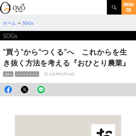
検
索
コ
ン
テ
ホーム
>
SDGs
ン
SDGs
ツ
へ
移
“買う”から“つくる”へ これからを生
動
き抜く方法を考える『おひとり農業』
2024年6月26日
SDGs
ライフスタイル