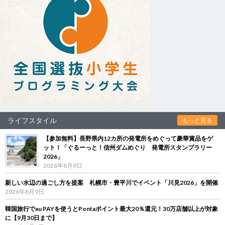
ライフスタイル
もっと見る
【参加無料】長野県内12カ所の発電所をめぐって豪華賞品をゲ
ット！「ぐるーっと！信州ダムめぐり 発電所スタンプラリー
2026」
2026年8月9日
新しい水辺の過ごし方を提案 札幌市・豊平川でイベント「川見2026」を開催
2026年8月9日
韓国旅行でau PAYを使うとPontaポイント最大20％還元！30万店舗以上が対象
に【9月30日まで】