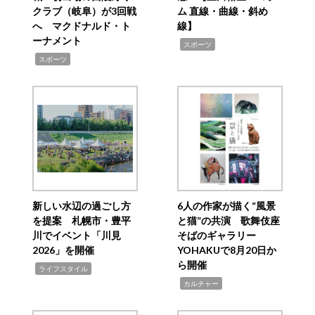
クラブ（岐阜）が3回戦
ム 直線・曲線・斜め
へ マクドナルド・ト
線】
ーナメント
,
スポーツ
,
スポーツ
新しい水辺の過ごし方
6人の作家が描く“風景
を提案 札幌市・豊平
と猫”の共演 歌舞伎座
川でイベント「川見
そばのギャラリー
2026」を開催
YOHAKUで8月20日か
ら開催
,
ライフスタイル
,
カルチャー