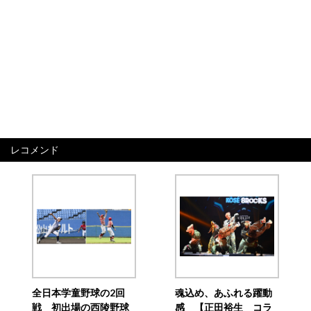
レコメンド
全日本学童野球の2回
魂込め、あふれる躍動
戦 初出場の西陵野球
感 【正田裕生 コラ