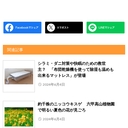
関連記事
シラミ・ダニ対策や快眠のための救世
主？ 「布団乾燥機を使って除湿も温めも
出来るマットレス」が登場
2024年6月4日
約千株のニッコウキスゲ 六甲高山植物園
で明るい夏色の花が見ごろ
2024年6月4日