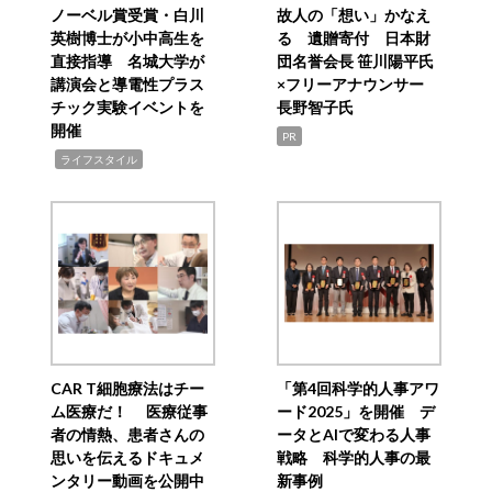
ノーベル賞受賞・白川
故人の「想い」かなえ
英樹博士が小中高生を
る 遺贈寄付 日本財
直接指導 名城大学が
団名誉会長 笹川陽平氏
講演会と導電性プラス
×フリーアナウンサー
チック実験イベントを
長野智子氏
開催
PR
,
ライフスタイル
CAR T細胞療法はチー
「第4回科学的人事アワ
ム医療だ！ 医療従事
ード2025」を開催 デ
者の情熱、患者さんの
ータとAIで変わる人事
思いを伝えるドキュメ
戦略 科学的人事の最
ンタリー動画を公開中
新事例