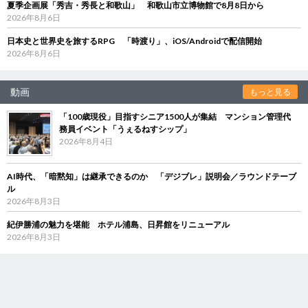
夏季企画展「秀吉・秀長と和歌山」 和歌山市立博物館で8月8日から
2026年8月6日
日本史と世界史を旅するRPG 「時渡り」、iOS/Androidで配信開始
2026年8月6日
動画
もっと見る
「100歳現役」目指すシニア1500人が集結 マンション管理代
務員イベント「うぇるねすシップ」
2026年8月4日
AI時代、「暗黙知」は継承できるのか 「デジブレ」説明会／ラウンドテーブ
ル
2026年8月3日
紀伊勝浦の魅力を堪能 ホテル浦島、日昇館をリニューアル
2026年8月3日