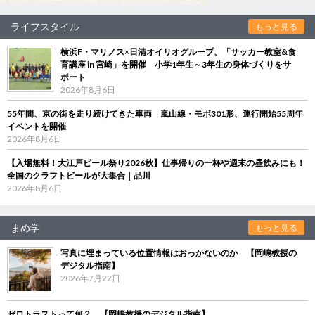
ライフスタイル
もっと見る
横浜F・マリノス×日清オイリオグループ、「サッカー教室&食
育講座 in 宮崎」を開催 小学1年生～3年生の身体づくりをサ
ポート
2026年8月6日
55年間、京の街を走り続けてきた車両 嵐山線・モボ301形、運行開始55周年
イベントを開催
2026年8月6日
【入場無料！大江戸ビール祭り2026秋】仕事帰りの一杯や週末の昼飲みにも！
全国のクラフトビールが大集合｜品川
2026年8月6日
まめ学
もっと見る
写真に埋まっている位置情報はおっかないのか 【岡嶋教授の
デジタル指南】
2026年7月22日
ゼロトラストって何？ 【岡嶋教授のデジタル指南】