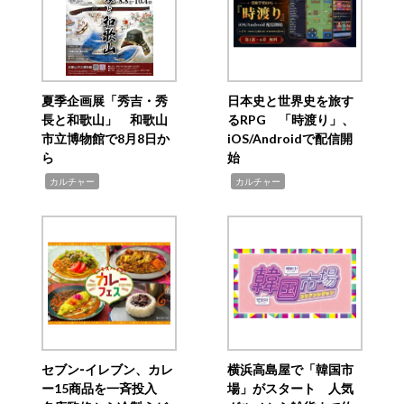
夏季企画展「秀吉・秀
日本史と世界史を旅す
長と和歌山」 和歌山
るRPG 「時渡り」、
市立博物館で8月8日か
iOS/Androidで配信開
ら
始
,
,
カルチャー
カルチャー
セブン‐イレブン、カレ
横浜高島屋で「韓国市
ー15商品を一斉投入
場」がスタート 人気