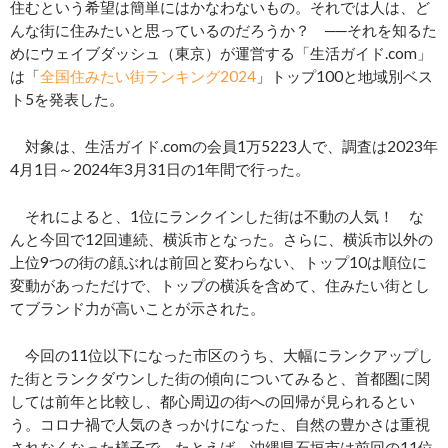
住むという希望は簡単にはかなわないもの。それでは人は、ど
んな街に住みたいと思っているのだろうか？ ──それを知るた
めにウェイブダッシュ（東京）が運営する「生活ガイド.com」
は「
全国住みたい街ランキング2024
」トップ100と地域別ベス
ト5を発表した。
対象は、生活ガイド.comの会員1万5223人で、調査は2023年
4月1日～2024年3月31日の1年間で行った。
それによると、1位にランクインした街は不動の人気！ な
んと今回で12回連続、横浜市となった。さらに、横浜市以外の
上位9つの街の顔ぶれは前回と変わらない、トップ10は順位に
変動があっただけで、トップの横浜を含めて、住みたい街とし
てブランド力が高いことが示された。
今回の11位以下になった市区のうち、大幅にランクアップし
た街とランクダウンした街の傾向についてみると、首都圏に関
しては前年と比較し、都心周辺の街への回帰が見られるとい
う。コロナ禍で人気のきっかけになった、自然の豊かさは重視
されなくなった様子で、たとえば、沖縄県石垣市は前回の11位