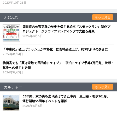
2025年10月23日
ふむふむ
もっと見る
四日市の公害克服の歴史を伝える絵本『スモックリン』制作プ
ロジェクト クラウドファンディングで支援を募集
2026年8月5日
「中東発」値上げラッシュが本格化 飲食料品値上げ、約3年ぶりの多さに
2026年8月4日
物価高でも「夏は家族で長距離ドライブ」 宿泊ドライブ予算4万円超、渋滞・
猛暑への備えも必須
2026年8月3日
カルチャー
もっと見る
55年間、京の街を走り続けてきた車両 嵐山線・モボ301形、
運行開始55周年イベントを開催
2026年8月6日