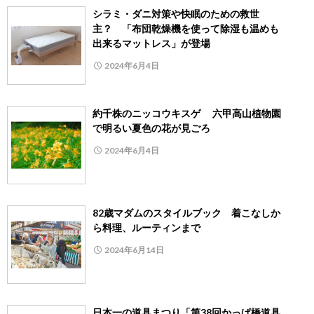
シラミ・ダニ対策や快眠のための救世
主？ 「布団乾燥機を使って除湿も温めも
出来るマットレス」が登場
2024年6月4日
約千株のニッコウキスゲ 六甲高山植物園
で明るい夏色の花が見ごろ
2024年6月4日
82歳マダムのスタイルブック 着こなしか
ら料理、ルーティンまで
2024年6月14日
日本一の道具まつり「第38回かっぱ橋道具