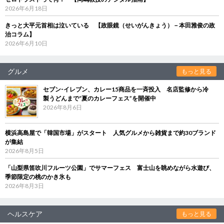
2026年6月18日
きっと大平元首相は泣いている 【政眼鏡（せいがんきょう）－本田雅俊の政
治コラム】
2026年6月10日
グルメ
もっと見る
セブン‐イレブン、カレー15商品を一斉投入 名店監修から冷
製うどんまで“夏のカレーフェス”を開催中
2026年8月6日
横浜高島屋で「韓国市場」がスタート 人気グルメから雑貨まで約30ブランド
が集結
2026年8月5日
「山梨県笛吹川フルーツ公園」でサマーフェス 富士山を眺めながら水遊び、
季節限定の桃のかき氷も
2026年8月3日
ヘルスケア
もっと見る