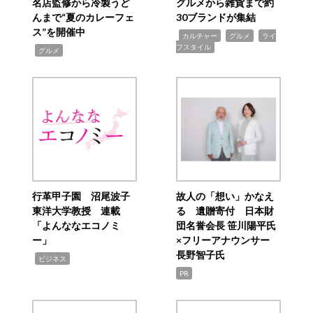
名店監修から冷製うど
グルメから雑貨まで約
んまで“夏のカレーフェ
30ブランドが集結
ス”を開催中
,
,
,
カルチャー
グルメ
ライ
フスタイル
,
グルメ
行革甲子園 沼尾波子
故人の「想い」かなえ
東洋大学教授 連載
る 遺贈寄付 日本財
「よんななエコノミ
団名誉会長 笹川陽平氏
ー」
×フリーアナウンサー
長野智子氏
,
ビジネス
PR