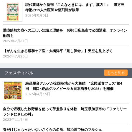
現代書林から新刊『こんなときには、まず、漢方！』 漢方三
考塾の15人の医師や薬剤師が執筆
2026年8月5日
重症筋無力症への正しい知識と理解を 8月8日広島市で公開講座、オンライン
配信も
2026年7月31日
【がんを生きる緩和ケア医・大橋洋平「足し算命」】天空を見上げて
2026年7月28日
フェスティバル
もっと見る
絶品屋台グルメが全国各地から大集結 “庶民派食フェス”第4
回「川口×絶品グルメビール＆日本酒祭り2026」を開催
2026年4月15日
自分で収穫した秋野菜を使って芋煮作りを体験 埼玉県加須市の「ファミリー
ランドむさしの村」
2025年11月4日
春だけじゃもったいないさくらの名所、加治川で秋のマルシェ