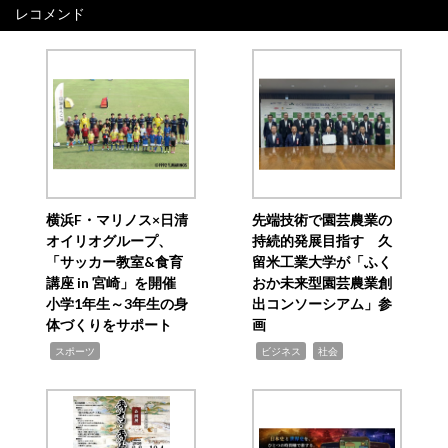
レコメンド
横浜F・マリノス×日清
先端技術で園芸農業の
オイリオグループ、
持続的発展目指す 久
「サッカー教室&食育
留米工業大学が「ふく
講座 in 宮崎」を開催
おか未来型園芸農業創
小学1年生～3年生の身
出コンソーシアム」参
体づくりをサポート
画
,
,
,
スポーツ
ビジネス
社会