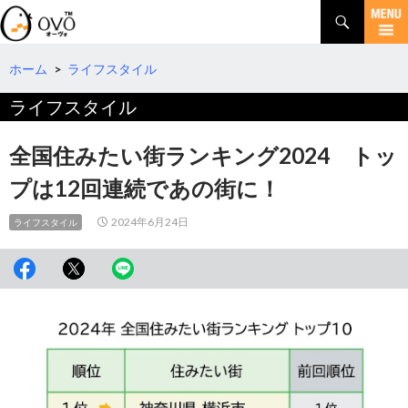
検
索
コ
ン
テ
ホーム
>
ライフスタイル
ン
ライフスタイル
ツ
へ
移
全国住みたい街ランキング2024 トッ
動
プは12回連続であの街に！
2024年6月24日
ライフスタイル