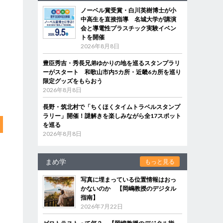
ノーベル賞受賞・白川英樹博士が小
中高生を直接指導 名城大学が講演
会と導電性プラスチック実験イベン
トを開催
2026年8月8日
豊臣秀吉・秀長兄弟ゆかりの地を巡るスタンプラリ
ーがスタート 和歌山市内5カ所・近畿6カ所を巡り
限定グッズをもらおう
2026年8月8日
長野・筑北村で「ちくほくタイムトラベルスタンプ
ラリー」開催！謎解きを楽しみながら全17スポット
を巡る
2026年8月8日
まめ学
もっと見る
写真に埋まっている位置情報はおっ
かないのか 【岡嶋教授のデジタル
指南】
2026年7月22日