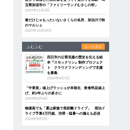
玉県加須市の「ファミリーランドむさしの村」
2025年11月4日
春だけじゃもったいないさくらの名所、加治川で秋
のマルシェ
2025年10月23日
ふむふむ
もっと見る
四日市の公害克服の歴史を伝える絵
本『スモックリン』制作プロジェク
ト クラウドファンディングで支援
を募集
2026年8月5日
「中東発」値上げラッシュが本格化 飲食料品値上
げ、約3年ぶりの多さに
2026年8月4日
物価高でも「夏は家族で長距離ドライブ」 宿泊ド
ライブ予算4万円超、渋滞・猛暑への備えも必須
2026年8月3日