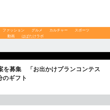
ファッション
グルメ
カルチャー
スポーツ
ス
動画
はばたけラボ
案を募集 「お出かけプランコンテス
分のギフト