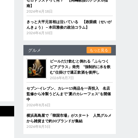
ゼロトラストって何？ 【岡嶋教授のデジタル指
南】
2026年6月18日
きっと大平元首相は泣いている 【政眼鏡（せいが
んきょう）－本田雅俊の政治コラム】
2026年6月10日
グルメ
もっと見る
ビールだけ飲むと倒れる「ふらつく
ビアグラス」発売 “強制的に水を飲
む”仕掛けで適正飲酒を後押し
2026年8月7日
セブン‐イレブン、カレー15商品を一斉投入 名店
監修から冷製うどんまで“夏のカレーフェス”を開催
中
2026年8月6日
横浜高島屋で「韓国市場」がスタート 人気グルメ
から雑貨まで約30ブランドが集結
2026年8月5日