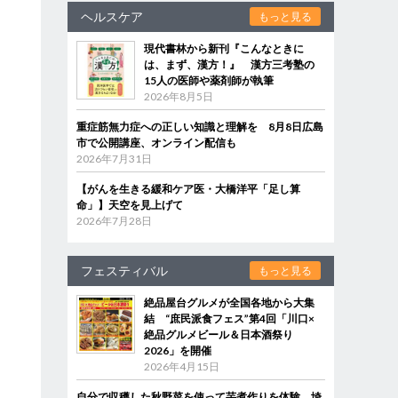
ヘルスケア
もっと見る
現代書林から新刊『こんなときに
は、まず、漢方！』 漢方三考塾の
15人の医師や薬剤師が執筆
2026年8月5日
重症筋無力症への正しい知識と理解を 8月8日広島
市で公開講座、オンライン配信も
2026年7月31日
【がんを生きる緩和ケア医・大橋洋平「足し算
命」】天空を見上げて
2026年7月28日
フェスティバル
もっと見る
絶品屋台グルメが全国各地から大集
結 “庶民派食フェス”第4回「川口×
絶品グルメビール＆日本酒祭り
2026」を開催
2026年4月15日
自分で収穫した秋野菜を使って芋煮作りを体験 埼