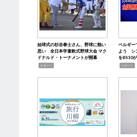
始球式の杉谷拳士さん、野球に熱い
ベルギー
思い 全日本学童軟式野球大会 マク
よう シ
ドナルド・トーナメントが開幕
をBS1
,
,
スポーツ
スポーツ