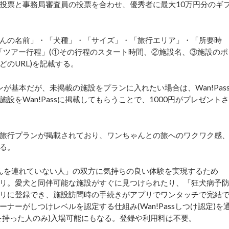
投票と事務局審査員の投票を合わせ、優秀者に最大10万円分のギ
んの名前」・「犬種」・「サイズ」・「旅行エリア」・「所要時
・「ツアー行程」(①その行程のスタート時間、②施設名、③施設のポ
のURL)を記載する。
ンが基本だが、未掲載の施設をプランに入れたい場合は、Wan!Pas
をWan!Passに掲載してもらうことで、1000円がプレゼントさ
旅行プランが掲載されており、ワンちゃんとの旅へのワクワク感
る。
ゃんを連れていない人」の双方に気持ちの良い体験を実現するため
リ。愛犬と同伴可能な施設がすぐに見つけられたり、「狂犬病予
リに登録でき、施設訪問時の手続きがアプリでワンタッチで完結
ーがしつけレベルを認定する仕組み(Wan!Passしつけ認定)を
を持った人のみ)入場可能にもなる。登録や利用料は不要。