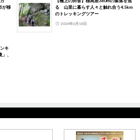
カ
【極上の田舎】標高差380mの集落を巡
市が移
る 山里に暮らす人々と触れ合う4.5km
のトレッキングツアー
2024年6月18日
ンキ
滝」、