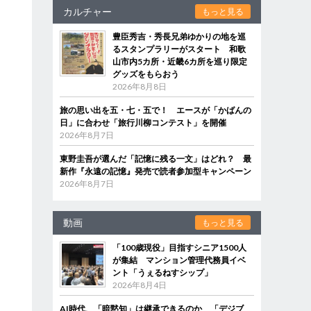
カルチャー
もっと見る
豊臣秀吉・秀長兄弟ゆかりの地を巡
るスタンプラリーがスタート 和歌
山市内5カ所・近畿6カ所を巡り限定
グッズをもらおう
2026年8月8日
旅の思い出を五・七・五で！ エースが「かばんの
日」に合わせ「旅行川柳コンテスト」を開催
2026年8月7日
東野圭吾が選んだ「記憶に残る一文」はどれ？ 最
新作『永遠の記憶』発売で読者参加型キャンペーン
2026年8月7日
動画
もっと見る
「100歳現役」目指すシニア1500人
が集結 マンション管理代務員イベ
ント「うぇるねすシップ」
2026年8月4日
AI時代、「暗黙知」は継承できるのか 「デジブ