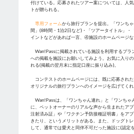
付けている。応募されたツアー案については、人気
トが贈られる。
専用フォーム
から旅行プランを提出。「ワンちゃ
間」(8時間・1泊2日など)・「ツアータイトル」
イントなどがあれば一言、④施設のホームページなど
Wan!Passに掲載されている施設を利用するプラ
への掲載を施設にお願いしてみよう。お気に入りの施設
れる(掲載の翌月末に指定口座に振り込み)。
コンテストのホームページには、既に応募された
オリジナルの旅行プランへのイメージを広げてくれ
Wan!Passは、「ワンちゃん連れ」と「ワンち
に、ペットオーナーのリアルな声から生まれたアプ
注射済み証」や「ワクチン予防接種証明書」をアプ
きたり、というメリットがある。また、ドッグトレーナ
して、通常では愛犬と同伴不可だった施設に(認定