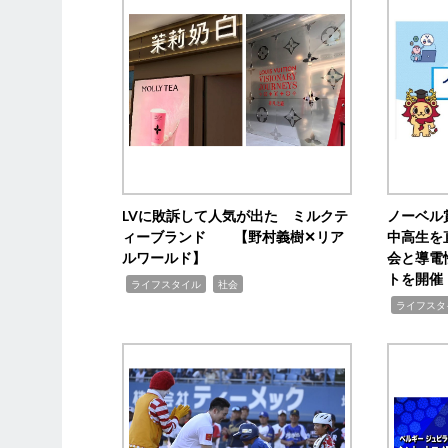
LVに敗訴して人気が出た ミルクテ
ノーベル
ィーブランド 【野村義樹✕リア
中高生を
ルワールド】
会と導電
トを開催
,
,
ライフスタイル
社会
,
ライフスタ