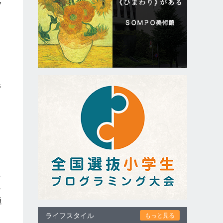
フ
s
、
防
で
通
ライフスタイル
もっと見る