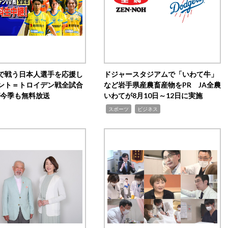
で戦う日本人選手を応援し
ドジャースタジアムで「いわて牛」
ント＝トロイデン戦全試合
など岩手県産農畜産物をPR JA全農
0が今季も無料放送
いわてが8月10日～12日に実施
,
,
スポーツ
ビジネス