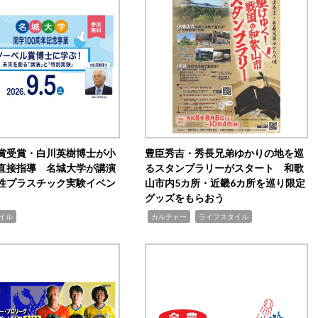
賞受賞・白川英樹博士が小
豊臣秀吉・秀長兄弟ゆかりの地を巡
直接指導 名城大学が講演
るスタンプラリーがスタート 和歌
性プラスチック実験イベン
山市内5カ所・近畿6カ所を巡り限定
グッズをもらおう
,
,
イル
カルチャー
ライフスタイル