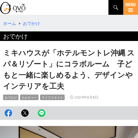
検
索
コ
ン
テ
ホーム
>
おでかけ
ン
おでかけ
ツ
へ
移
ミキハウスが「ホテルモントレ沖縄 ス
動
パ＆リゾート」にコラボルーム 子ど
もと一緒に楽しめるよう、デザインや
インテリアを工夫
2024年8月8日
おでかけ
カルチャー
ライフスタイル