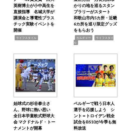
英樹博士が小中高生を
かりの地を巡るスタン
直接指導 名城大学が
プラリーがスタート
講演会と導電性プラス
和歌山市内5カ所・近畿
チック実験イベントを
6カ所を巡り限定グッズ
開催
をもらおう
,
,
,
ライフスタイル
カルチャー
ライフスタイ
ル
始球式の杉谷拳士さ
ベルギーで戦う日本人
ん、野球に熱い思い
選手を応援しよう シ
全日本学童軟式野球大
ント＝トロイデン戦全
会 マクドナルド・トー
試合をBS10が今季も無
ナメントが開幕
料放送