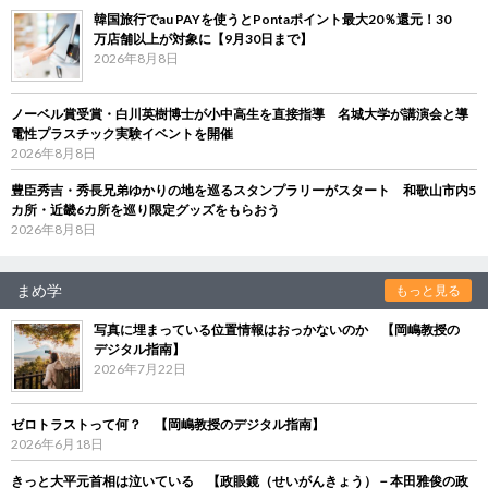
韓国旅行でau PAYを使うとPontaポイント最大20％還元！30
万店舗以上が対象に【9月30日まで】
2026年8月8日
ノーベル賞受賞・白川英樹博士が小中高生を直接指導 名城大学が講演会と導
電性プラスチック実験イベントを開催
2026年8月8日
豊臣秀吉・秀長兄弟ゆかりの地を巡るスタンプラリーがスタート 和歌山市内5
カ所・近畿6カ所を巡り限定グッズをもらおう
2026年8月8日
まめ学
もっと見る
写真に埋まっている位置情報はおっかないのか 【岡嶋教授の
デジタル指南】
2026年7月22日
ゼロトラストって何？ 【岡嶋教授のデジタル指南】
2026年6月18日
きっと大平元首相は泣いている 【政眼鏡（せいがんきょう）－本田雅俊の政