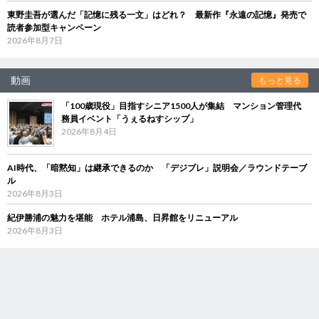
東野圭吾が選んだ「記憶に残る一文」はどれ？ 最新作『永遠の記憶』発売で
読者参加型キャンペーン
2026年8月7日
動画
もっと見る
「100歳現役」目指すシニア1500人が集結 マンション管理代
務員イベント「うぇるねすシップ」
2026年8月4日
AI時代、「暗黙知」は継承できるのか 「デジブレ」説明会／ラウンドテーブ
ル
2026年8月3日
紀伊勝浦の魅力を堪能 ホテル浦島、日昇館をリニューアル
2026年8月3日