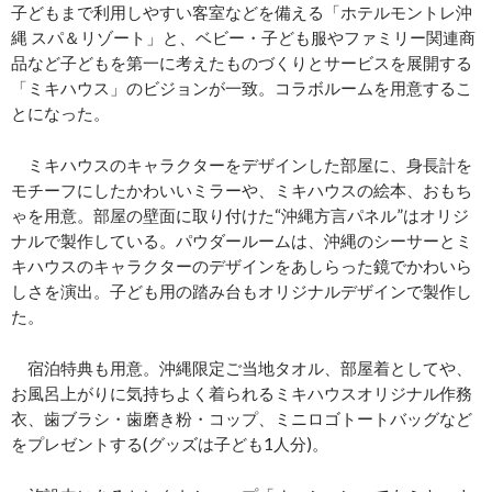
子どもまで利用しやすい客室などを備える「ホテルモントレ沖
縄 スパ＆リゾート」と、ベビー・子ども服やファミリー関連商
品など子どもを第一に考えたものづくりとサービスを展開する
「ミキハウス」のビジョンが一致。コラボルームを用意するこ
とになった。
ミキハウスのキャラクターをデザインした部屋に、身長計を
モチーフにしたかわいいミラーや、ミキハウスの絵本、おもち
ゃを用意。部屋の壁面に取り付けた“沖縄方言パネル”はオリジ
ナルで製作している。パウダールームは、沖縄のシーサーとミ
キハウスのキャラクターのデザインをあしらった鏡でかわいら
しさを演出。子ども用の踏み台もオリジナルデザインで製作し
た。
宿泊特典も用意。沖縄限定ご当地タオル、部屋着としてや、
お風呂上がりに気持ちよく着られるミキハウスオリジナル作務
衣、歯ブラシ・歯磨き粉・コップ、ミニロゴトートバッグなど
をプレゼントする(グッズは子ども1人分)。