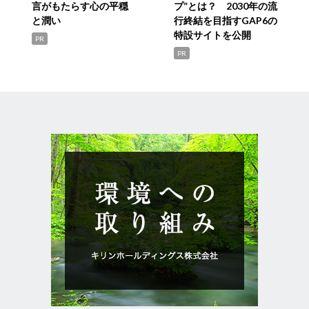
言がもたらす心の平穏
プ”とは？ 2030年の流
と潤い
行終結を目指すGAP6の
特設サイトを公開
PR
PR