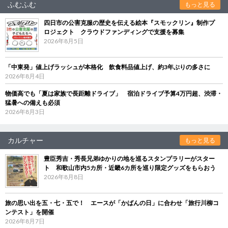
ふむふむ
もっと見る
四日市の公害克服の歴史を伝える絵本『スモックリン』制作プ
ロジェクト クラウドファンディングで支援を募集
2026年8月5日
「中東発」値上げラッシュが本格化 飲食料品値上げ、約3年ぶりの多さに
2026年8月4日
物価高でも「夏は家族で長距離ドライブ」 宿泊ドライブ予算4万円超、渋滞・
猛暑への備えも必須
2026年8月3日
カルチャー
もっと見る
豊臣秀吉・秀長兄弟ゆかりの地を巡るスタンプラリーがスター
ト 和歌山市内5カ所・近畿6カ所を巡り限定グッズをもらおう
2026年8月8日
旅の思い出を五・七・五で！ エースが「かばんの日」に合わせ「旅行川柳コ
ンテスト」を開催
2026年8月7日