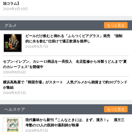
治コラム】
2026年6月10日
グルメ
もっと見る
ビールだけ飲むと倒れる「ふらつくビアグラス」発売 “強制
的に水を飲む”仕掛けで適正飲酒を後押し
2026年8月7日
セブン‐イレブン、カレー15商品を一斉投入 名店監修から冷製うどんまで“夏
のカレーフェス”を開催中
2026年8月6日
横浜高島屋で「韓国市場」がスタート 人気グルメから雑貨まで約30ブランド
が集結
2026年8月5日
ヘルスケア
もっと見る
現代書林から新刊『こんなときには、まず、漢方！』 漢方三
考塾の15人の医師や薬剤師が執筆
2026年8月5日