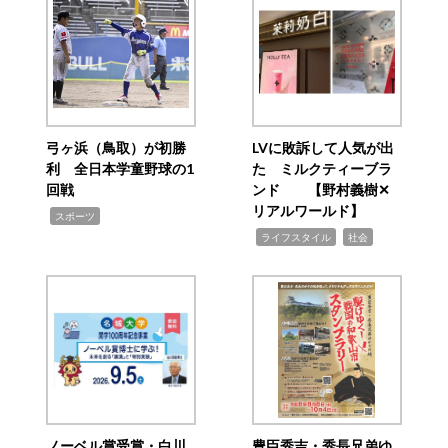
弓ヶ浜（鳥取）が初勝
LVに敗訴して人気が出
利 全日本学童野球の1
た ミルクティーブラ
回戦
ンド 【野村義樹✕
リアルワールド】
,
スポーツ
,
,
ライフスタイル
社会
ノーベル賞受賞・白川
豊臣秀吉・秀長兄弟ゆ