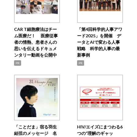
CAR T細胞療法はチー
「第4回科学的人事アワ
ム医療だ！ 医療従事
ード2025」を開催 デ
者の情熱、患者さんの
ータとAIで変わる人事
思いを伝えるドキュメ
戦略 科学的人事の最
ンタリー動画を公開中
新事例
PR
PR
「ことだま」宿る羽生
HIV/エイズにまつわる6
結弦のメッセージ 名
つの“理解のギャッ