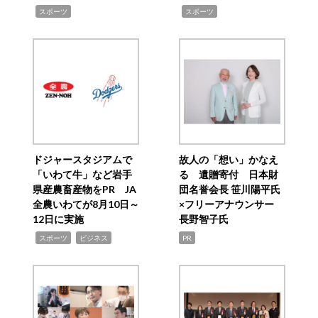
,
,
スポーツ
スポーツ
ドジャースタジアムで
故人の「想い」かなえ
「いわて牛」など岩手
る 遺贈寄付 日本財
県産農畜産物をPR JA
団名誉会長 笹川陽平氏
全農いわてが8月10日～
×フリーアナウンサー
12日に実施
長野智子氏
,
,
スポーツ
ビジネス
PR