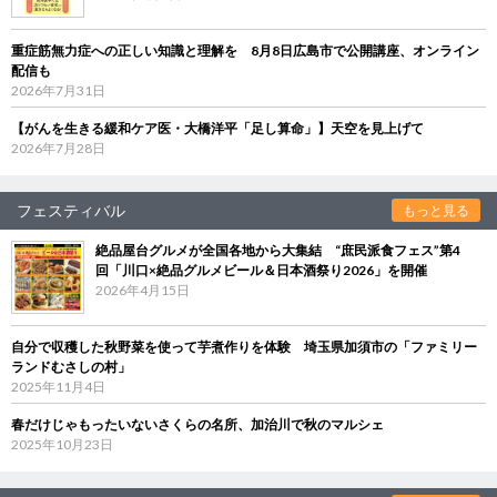
重症筋無力症への正しい知識と理解を 8月8日広島市で公開講座、オンライン
配信も
2026年7月31日
【がんを生きる緩和ケア医・大橋洋平「足し算命」】天空を見上げて
2026年7月28日
フェスティバル
もっと見る
絶品屋台グルメが全国各地から大集結 “庶民派食フェス”第4
回「川口×絶品グルメビール＆日本酒祭り2026」を開催
2026年4月15日
自分で収穫した秋野菜を使って芋煮作りを体験 埼玉県加須市の「ファミリー
ランドむさしの村」
2025年11月4日
春だけじゃもったいないさくらの名所、加治川で秋のマルシェ
2025年10月23日