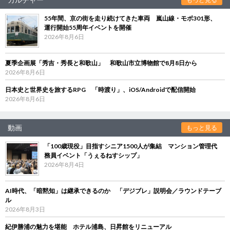
55年間、京の街を走り続けてきた車両 嵐山線・モボ301形、
運行開始55周年イベントを開催
2026年8月6日
夏季企画展「秀吉・秀長と和歌山」 和歌山市立博物館で8月8日から
2026年8月6日
日本史と世界史を旅するRPG 「時渡り」、iOS/Androidで配信開始
2026年8月6日
動画
もっと見る
「100歳現役」目指すシニア1500人が集結 マンション管理代
務員イベント「うぇるねすシップ」
2026年8月4日
AI時代、「暗黙知」は継承できるのか 「デジブレ」説明会／ラウンドテーブ
ル
2026年8月3日
紀伊勝浦の魅力を堪能 ホテル浦島、日昇館をリニューアル