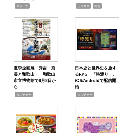
,
,
,
スポーツ
ビジネス
社会
夏季企画展「秀吉・秀
日本史と世界史を旅す
長と和歌山」 和歌山
るRPG 「時渡り」、
市立博物館で8月8日か
iOS/Androidで配信開
ら
始
,
,
カルチャー
カルチャー