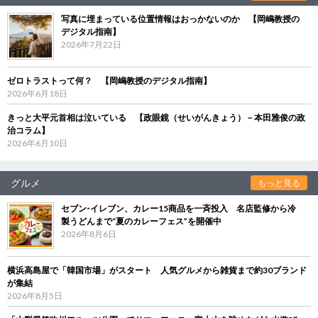
写真に埋まっている位置情報はおっかないのか 【岡嶋教授の
デジタル指南】
2026年7月22日
ゼロトラストって何？ 【岡嶋教授のデジタル指南】
2026年6月18日
きっと大平元首相は泣いている 【政眼鏡（せいがんきょう）－本田雅俊の政
治コラム】
2026年6月10日
グルメ
もっと見る
セブン‐イレブン、カレー15商品を一斉投入 名店監修から冷
製うどんまで“夏のカレーフェス”を開催中
2026年8月6日
横浜高島屋で「韓国市場」がスタート 人気グルメから雑貨まで約30ブランド
が集結
2026年8月5日