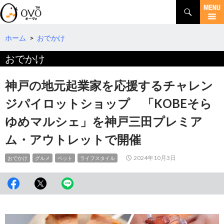
検
索
コ
ン
テ
ホーム
>
おでかけ
ン
おでかけ
ツ
へ
移
神戸の地元起業家を応援するチャレン
動
ジパイロットショップ 「KOBEそら
ゆめマルシェ」を神戸三田プレミア
ム・アウトレットで開催
2024年10月3日
おでかけ
グルメ
ペット
ライフスタイル