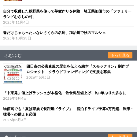
自分で収穫した秋野菜を使って芋煮作りを体験 埼玉県加須市の「ファミリー
ランドむさしの村」
2025年11月4日
春だけじゃもったいないさくらの名所、加治川で秋のマルシェ
2025年10月23日
ふむふむ
もっと見る
四日市の公害克服の歴史を伝える絵本『スモックリン』制作プ
ロジェクト クラウドファンディングで支援を募集
2026年8月5日
「中東発」値上げラッシュが本格化 飲食料品値上げ、約3年ぶりの多さに
2026年8月4日
物価高でも「夏は家族で長距離ドライブ」 宿泊ドライブ予算4万円超、渋滞・
猛暑への備えも必須
2026年8月3日
カルチャー
もっと見る