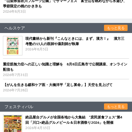
「山梨県笛吹川フルーツ公園」でサマーフェス 富士山を眺めながら水遊び、
季節限定の桃のかき氷も
2026年8月3日
ヘルスケア
もっと見る
現代書林から新刊『こんなときには、まず、漢方！』 漢方三
考塾の15人の医師や薬剤師が執筆
2026年8月5日
重症筋無力症への正しい知識と理解を 8月8日広島市で公開講座、オンライン
配信も
2026年7月31日
【がんを生きる緩和ケア医・大橋洋平「足し算命」】天空を見上げて
2026年7月28日
フェスティバル
もっと見る
絶品屋台グルメが全国各地から大集結 “庶民派食フェス”第4
回「川口×絶品グルメビール＆日本酒祭り2026」を開催
2026年4月15日