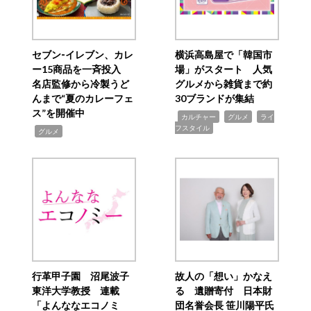
セブン‐イレブン、カレ
横浜高島屋で「韓国市
ー15商品を一斉投入
場」がスタート 人気
名店監修から冷製うど
グルメから雑貨まで約
んまで“夏のカレーフェ
30ブランドが集結
ス”を開催中
,
,
,
カルチャー
グルメ
ライ
フスタイル
,
グルメ
行革甲子園 沼尾波子
故人の「想い」かなえ
東洋大学教授 連載
る 遺贈寄付 日本財
「よんななエコノミ
団名誉会長 笹川陽平氏