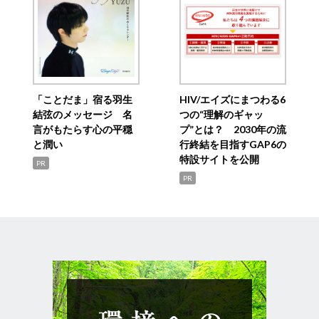
「ことだま」宿る羽生
HIV/エイズにまつわる6
結弦のメッセージ 名
つの“理解のギャッ
言がもたらす心の平穏
プ”とは？ 2030年の流
と潤い
行終結を目指すGAP6の
特設サイトを公開
PR
PR