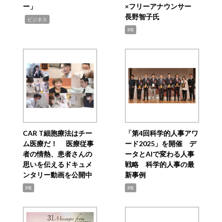
ー」
×フリーアナウンサー
長野智子氏
,
ビジネス
PR
CAR T細胞療法はチー
「第4回科学的人事アワ
ム医療だ！ 医療従事
ード2025」を開催 デ
者の情熱、患者さんの
ータとAIで変わる人事
思いを伝えるドキュメ
戦略 科学的人事の最
ンタリー動画を公開中
新事例
PR
PR