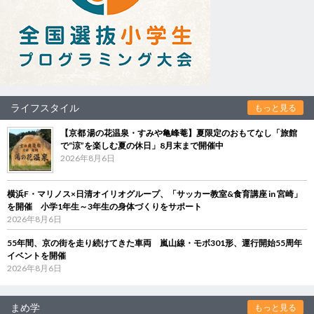
ライフスタイル
もっと見る
【京都 湯の花温泉・すみや亀峰菴】夏限定のおもてなし「旅館
で“涼”を楽しむ夏の休日」8月末まで開催中
2026年8月6日
横浜F・マリノス×日清オイリオグループ、「サッカー教室&食育講座 in 宮崎」
を開催 小学1年生～3年生の身体づくりをサポート
2026年8月6日
55年間、京の街を走り続けてきた車両 嵐山線・モボ301形、運行開始55周年
イベントを開催
2026年8月6日
まめ学
もっと見る