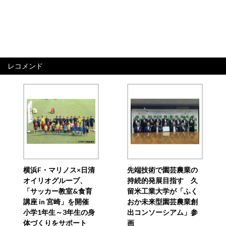
レコメンド
横浜F・マリノス×日清
先端技術で園芸農業の
オイリオグループ、
持続的発展目指す 久
「サッカー教室&食育
留米工業大学が「ふく
講座 in 宮崎」を開催
おか未来型園芸農業創
小学1年生～3年生の身
出コンソーシアム」参
体づくりをサポート
画