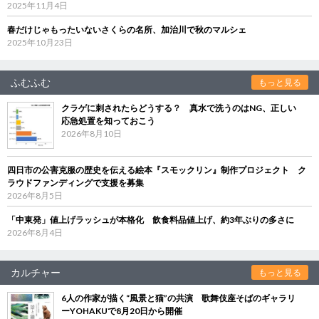
2025年11月4日
春だけじゃもったいないさくらの名所、加治川で秋のマルシェ
2025年10月23日
ふむふむ
もっと見る
クラゲに刺されたらどうする？ 真水で洗うのはNG、正しい
応急処置を知っておこう
2026年8月10日
四日市の公害克服の歴史を伝える絵本『スモックリン』制作プロジェクト ク
ラウドファンディングで支援を募集
2026年8月5日
「中東発」値上げラッシュが本格化 飲食料品値上げ、約3年ぶりの多さに
2026年8月4日
カルチャー
もっと見る
6人の作家が描く“風景と猫”の共演 歌舞伎座そばのギャラリ
ーYOHAKUで8月20日から開催