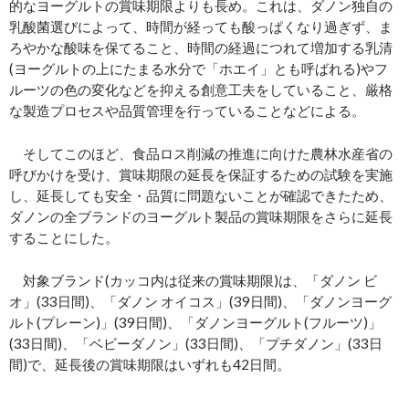
的なヨーグルトの賞味期限よりも長め。これは、ダノン独自の
乳酸菌選びによって、時間が経っても酸っぱくなり過ぎず、ま
ろやかな酸味を保てること、時間の経過につれて増加する乳清
(ヨーグルトの上にたまる水分で「ホエイ」とも呼ばれる)やフ
ルーツの色の変化などを抑える創意工夫をしていること、厳格
な製造プロセスや品質管理を行っていることなどによる。
そしてこのほど、食品ロス削減の推進に向けた農林水産省の
呼びかけを受け、賞味期限の延長を保証するための試験を実施
し、延長しても安全・品質に問題ないことが確認できたため、
ダノンの全ブランドのヨーグルト製品の賞味期限をさらに延長
することにした。
対象ブランド(カッコ内は従来の賞味期限)は、「ダノン ビ
オ」(33日間)、「ダノン オイコス」(39日間)、「ダノンヨーグ
ルト(プレーン)」(39日間)、「ダノンヨーグルト(フルーツ)」
(33日間)、「ベビーダノン」(33日間)、「プチダノン」(33日
間)で、延長後の賞味期限はいずれも42日間。