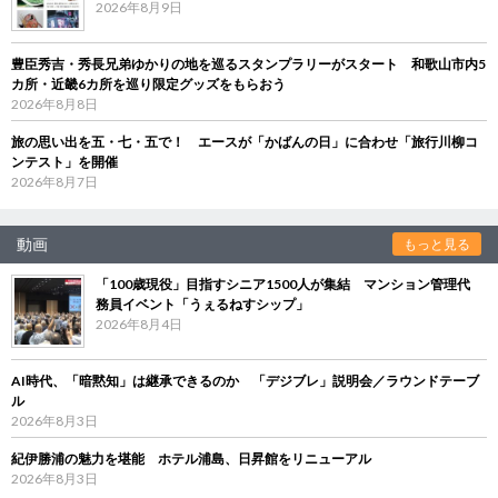
2026年8月9日
豊臣秀吉・秀長兄弟ゆかりの地を巡るスタンプラリーがスタート 和歌山市内5
カ所・近畿6カ所を巡り限定グッズをもらおう
2026年8月8日
旅の思い出を五・七・五で！ エースが「かばんの日」に合わせ「旅行川柳コ
ンテスト」を開催
2026年8月7日
動画
もっと見る
「100歳現役」目指すシニア1500人が集結 マンション管理代
務員イベント「うぇるねすシップ」
2026年8月4日
AI時代、「暗黙知」は継承できるのか 「デジブレ」説明会／ラウンドテーブ
ル
2026年8月3日
紀伊勝浦の魅力を堪能 ホテル浦島、日昇館をリニューアル
2026年8月3日