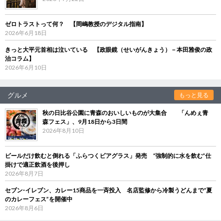
ゼロトラストって何？ 【岡嶋教授のデジタル指南】
2026年6月18日
きっと大平元首相は泣いている 【政眼鏡（せいがんきょう）－本田雅俊の政
治コラム】
2026年6月10日
グルメ
もっと見る
秋の日比谷公園に青森のおいしいものが大集合 「んめぇ青
森フェス」、9月18日から3日間
2026年8月10日
ビールだけ飲むと倒れる「ふらつくビアグラス」発売 “強制的に水を飲む”仕
掛けで適正飲酒を後押し
2026年8月7日
セブン‐イレブン、カレー15商品を一斉投入 名店監修から冷製うどんまで“夏
のカレーフェス”を開催中
2026年8月6日