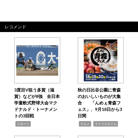
レコメンド
3度目V狙う多賀（滋
秋の日比谷公園に青森
賀）などが8強 全日本
のおいしいものが大集
学童軟式野球大会マク
合 「んめぇ青森フ
ドナルド・トーナメン
ェス」、9月18日から3
トの3回戦
日間
,
,
,
スポーツ
グルメ
ライフスタイル