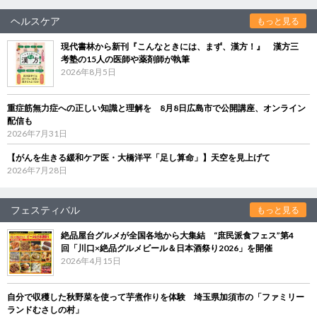
ヘルスケア
もっと見る
現代書林から新刊『こんなときには、まず、漢方！』 漢方三
考塾の15人の医師や薬剤師が執筆
2026年8月5日
重症筋無力症への正しい知識と理解を 8月8日広島市で公開講座、オンライン
配信も
2026年7月31日
【がんを生きる緩和ケア医・大橋洋平「足し算命」】天空を見上げて
2026年7月28日
フェスティバル
もっと見る
絶品屋台グルメが全国各地から大集結 “庶民派食フェス”第4
回「川口×絶品グルメビール＆日本酒祭り2026」を開催
2026年4月15日
自分で収穫した秋野菜を使って芋煮作りを体験 埼玉県加須市の「ファミリー
ランドむさしの村」