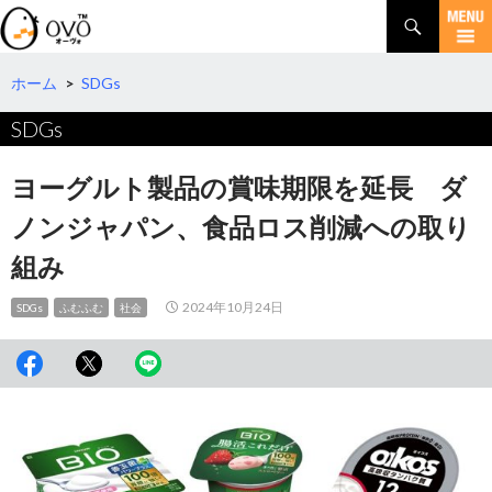
検
索
コ
ン
テ
ホーム
>
SDGs
ン
SDGs
ツ
へ
移
ヨーグルト製品の賞味期限を延長 ダ
動
ノンジャパン、食品ロス削減への取り
組み
2024年10月24日
SDGs
ふむふむ
社会