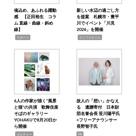
魂込め、あふれる躍動
新しい水辺の過ごし方
感 【正田裕生 コラ
を提案 札幌市・豊平
ム 直線・曲線・斜め
川でイベント「川見
線】
2026」を開催
,
,
スポーツ
ライフスタイル
6人の作家が描く“風景
故人の「想い」かなえ
と猫”の共演 歌舞伎座
る 遺贈寄付 日本財
そばのギャラリー
団名誉会長 笹川陽平氏
YOHAKUで8月20日か
×フリーアナウンサー
ら開催
長野智子氏
,
カルチャー
PR