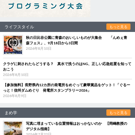
ライフスタイル
もっと見る
秋の日比谷公園に青森のおいしいものが大集合 「んめぇ青
森フェス」、9月18日から3日間
2026年8月10日
クラゲに刺されたらどうする？ 真水で洗うのはNG、正しい応急処置を知って
おこう
2026年8月10日
【参加無料】長野県内12カ所の発電所をめぐって豪華賞品をゲット！「ぐるー
っと！信州ダムめぐり 発電所スタンプラリー2026」
2026年8月9日
まめ学
もっと見る
写真に埋まっている位置情報はおっかないのか 【岡嶋教授の
デジタル指南】
2026年7月22日