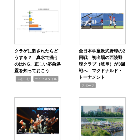
クラゲに刺されたらど
全日本学童軟式野球の2
うする？ 真水で洗う
回戦 初出場の西陵野
のはNG、正しい応急処
球クラブ（岐阜）が3回
置を知っておこう
戦へ マクドナルド・
トーナメント
,
,
ふむふむ
ライフスタイル
,
スポーツ