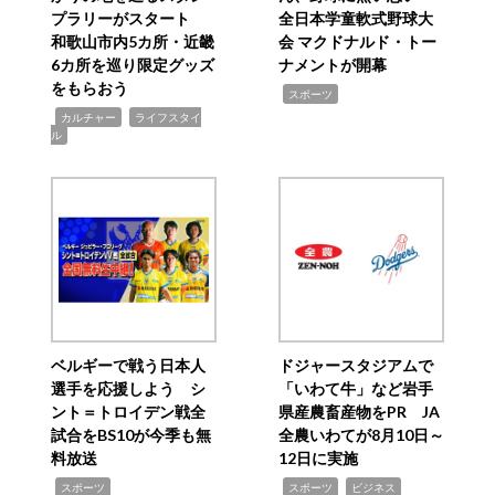
プラリーがスタート
全日本学童軟式野球大
和歌山市内5カ所・近畿
会 マクドナルド・トー
6カ所を巡り限定グッズ
ナメントが開幕
をもらおう
,
スポーツ
,
,
カルチャー
ライフスタイ
ル
ベルギーで戦う日本人
ドジャースタジアムで
選手を応援しよう シ
「いわて牛」など岩手
ント＝トロイデン戦全
県産農畜産物をPR JA
試合をBS10が今季も無
全農いわてが8月10日～
料放送
12日に実施
,
,
,
スポーツ
スポーツ
ビジネス