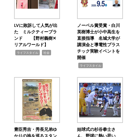
LVに敗訴して人気が出
ノーベル賞受賞・白川
た ミルクティーブラ
英樹博士が小中高生を
ンド 【野村義樹✕
直接指導 名城大学が
リアルワールド】
講演会と導電性プラス
チック実験イベントを
,
,
ライフスタイル
社会
開催
,
ライフスタイル
豊臣秀吉・秀長兄弟ゆ
始球式の杉谷拳士さ
かりの地を巡るスタン
ん、野球に熱い思い