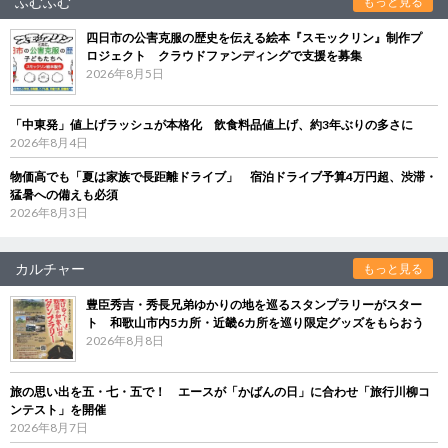
ふむふむ
もっと見る
四日市の公害克服の歴史を伝える絵本『スモックリン』制作プ
ロジェクト クラウドファンディングで支援を募集
2026年8月5日
「中東発」値上げラッシュが本格化 飲食料品値上げ、約3年ぶりの多さに
2026年8月4日
物価高でも「夏は家族で長距離ドライブ」 宿泊ドライブ予算4万円超、渋滞・
猛暑への備えも必須
2026年8月3日
カルチャー
もっと見る
豊臣秀吉・秀長兄弟ゆかりの地を巡るスタンプラリーがスター
ト 和歌山市内5カ所・近畿6カ所を巡り限定グッズをもらおう
2026年8月8日
旅の思い出を五・七・五で！ エースが「かばんの日」に合わせ「旅行川柳コ
ンテスト」を開催
2026年8月7日