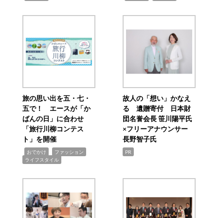
旅の思い出を五・七・
故人の「想い」かなえ
五で！ エースが「か
る 遺贈寄付 日本財
ばんの日」に合わせ
団名誉会長 笹川陽平氏
「旅行川柳コンテス
×フリーアナウンサー
ト」を開催
長野智子氏
,
,
,
おでかけ
ファッション
PR
ライフスタイル