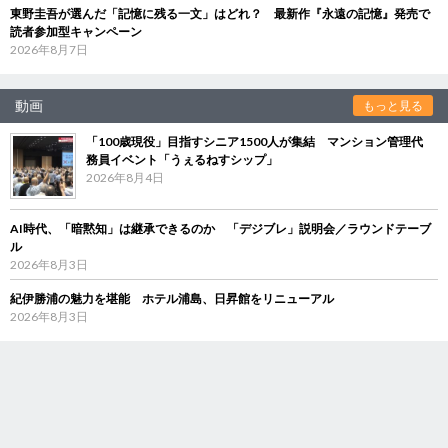
東野圭吾が選んだ「記憶に残る一文」はどれ？ 最新作『永遠の記憶』発売で
読者参加型キャンペーン
2026年8月7日
動画
もっと見る
「100歳現役」目指すシニア1500人が集結 マンション管理代
務員イベント「うぇるねすシップ」
2026年8月4日
AI時代、「暗黙知」は継承できるのか 「デジブレ」説明会／ラウンドテーブ
ル
2026年8月3日
紀伊勝浦の魅力を堪能 ホテル浦島、日昇館をリニューアル
2026年8月3日