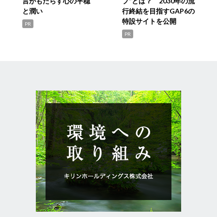
言がもたらす心の平穏
プ”とは？ 2030年の流
と潤い
行終結を目指すGAP6の
特設サイトを公開
PR
PR