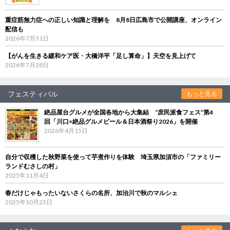
重症筋無力症への正しい知識と理解を 8月8日広島市で公開講座、オンライン
配信も
2026年7月31日
【がんを生きる緩和ケア医・大橋洋平「足し算命」】天空を見上げて
2026年7月28日
フェスティバル
もっと見る
絶品屋台グルメが全国各地から大集結 “庶民派食フェス”第4
回「川口×絶品グルメビール＆日本酒祭り2026」を開催
2026年4月15日
自分で収穫した秋野菜を使って芋煮作りを体験 埼玉県加須市の「ファミリー
ランドむさしの村」
2025年11月4日
春だけじゃもったいないさくらの名所、加治川で秋のマルシェ
2025年10月23日