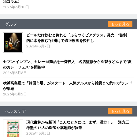
治コラム】
2026年6月10日
グルメ
もっと見る
ビールだけ飲むと倒れる「ふらつくビアグラス」発売 “強制
的に水を飲む”仕掛けで適正飲酒を後押し
2026年8月7日
セブン‐イレブン、カレー15商品を一斉投入 名店監修から冷製うどんまで“夏
のカレーフェス”を開催中
2026年8月6日
横浜高島屋で「韓国市場」がスタート 人気グルメから雑貨まで約30ブランド
が集結
2026年8月5日
ヘルスケア
もっと見る
現代書林から新刊『こんなときには、まず、漢方！』 漢方三
考塾の15人の医師や薬剤師が執筆
2026年8月5日