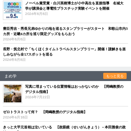
ノーベル賞受賞・白川英樹博士が小中高生を直接指導 名城大
学が講演会と導電性プラスチック実験イベントを開催
2026年8月8日
豊臣秀吉・秀長兄弟ゆかりの地を巡るスタンプラリーがスタート 和歌山市内5
カ所・近畿6カ所を巡り限定グッズをもらおう
2026年8月8日
長野・筑北村で「ちくほくタイムトラベルスタンプラリー」開催！謎解きを楽
しみながら全17スポットを巡る
2026年8月8日
まめ学
もっと見る
写真に埋まっている位置情報はおっかないのか 【岡嶋教授の
デジタル指南】
2026年7月22日
ゼロトラストって何？ 【岡嶋教授のデジタル指南】
2026年6月18日
きっと大平元首相は泣いている 【政眼鏡（せいがんきょう）－本田雅俊の政