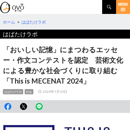
検
索
コ
ン
テ
ホーム
>
はばたけラボ
ン
はばたけラボ
ツ
へ
移
「おいしい記憶」にまつわるエッセ
動
ー・作文コンテストを認定 芸術文化
による豊かな社会づくりに取り組む
「This is MECENAT 2024」
2024年7月10日
はばたけラボ
社会