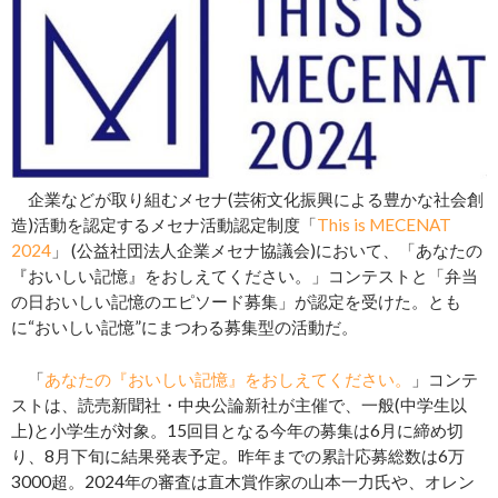
企業などが取り組むメセナ(芸術文化振興による豊かな社会創
造)活動を認定するメセナ活動認定制度「
This is MECENAT
2024
」 (公益社団法人企業メセナ協議会)において、「あなたの
『おいしい記憶』をおしえてください。」コンテストと「弁当
の日おいしい記憶のエピソード募集」が認定を受けた。とも
に“おいしい記憶”にまつわる募集型の活動だ。
「
あなたの『おいしい記憶』をおしえてください。
」コンテ
ストは、読売新聞社・中央公論新社が主催で、一般(中学生以
上)と小学生が対象。15回目となる今年の募集は6月に締め切
り、8月下旬に結果発表予定。昨年までの累計応募総数は6万
3000超。2024年の審査は直木賞作家の山本一力氏や、オレン