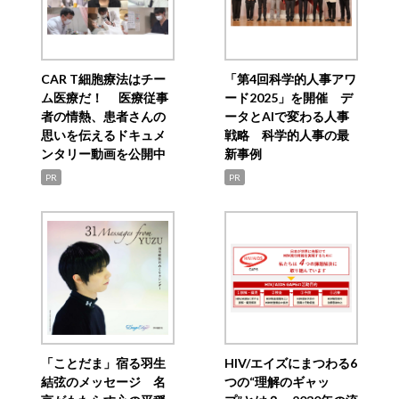
CAR T細胞療法はチー
「第4回科学的人事アワ
ム医療だ！ 医療従事
ード2025」を開催 デ
者の情熱、患者さんの
ータとAIで変わる人事
思いを伝えるドキュメ
戦略 科学的人事の最
ンタリー動画を公開中
新事例
PR
PR
「ことだま」宿る羽生
HIV/エイズにまつわる6
結弦のメッセージ 名
つの“理解のギャッ