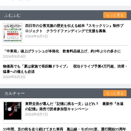
ふむふむ
もっと見る
四日市の公害克服の歴史を伝える絵本『スモックリン』制作プ
ロジェクト クラウドファンディングで支援を募集
2026年8月5日
「中東発」値上げラッシュが本格化 飲食料品値上げ、約3年ぶりの多さに
2026年8月4日
物価高でも「夏は家族で長距離ドライブ」 宿泊ドライブ予算4万円超、渋滞・
猛暑への備えも必須
2026年8月3日
カルチャー
もっと見る
東野圭吾が選んだ「記憶に残る一文」はどれ？ 最新作『永遠
の記憶』発売で読者参加型キャンペーン
2026年8月7日
55年間、京の街を走り続けてきた車両 嵐山線・モボ301形、運行開始55周年