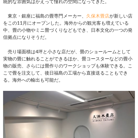
統的な雰囲気はかえって憧れの空間になってきた。
東京・銀座に福島の畳専門メーカー、
久保木畳店
が新しい店
をこの11月にオープンした。海外からの観光客も増えている
中、畳の小物やミニ畳づくりなどもでき、日本文化の一つの発
信拠点になりそうだ。
売り場面積は4坪と小さな店だが、畳のショールームとして
実物の畳に触れることができるほか、畳コースターなどの畳小
物の販売、さらには畳作りのワークショップも体験できる。こ
こで畳を注文して、後日福島の工場から直接送ることもでき
る。海外への輸出も可能だ。