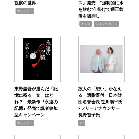
観察の世界
ス」発売 “強制的に水
を飲む”仕掛けで適正飲
,
カルチャー
酒を後押し
,
,
グルメ
ライフスタイル
東野圭吾が選んだ「記
故人の「想い」かなえ
憶に残る一文」はど
る 遺贈寄付 日本財
れ？ 最新作『永遠の
団名誉会長 笹川陽平氏
記憶』発売で読者参加
×フリーアナウンサー
型キャンペーン
長野智子氏
,
カルチャー
PR