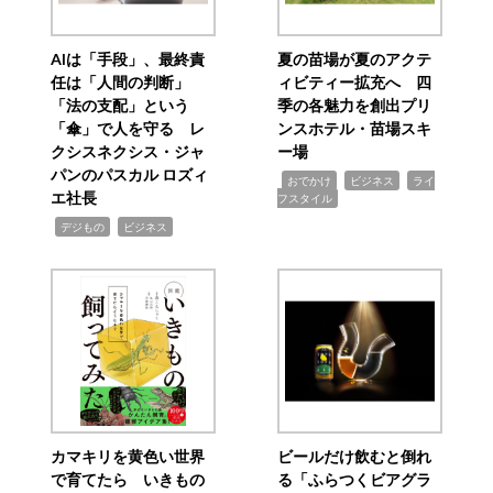
AIは「手段」、最終責
夏の苗場が夏のアクテ
任は「人間の判断」
ィビティー拡充へ 四
「法の支配」という
季の各魅力を創出プリ
「傘」で人を守る レ
ンスホテル・苗場スキ
クシスネクシス・ジャ
ー場
パンのパスカル ロズィ
,
,
,
おでかけ
ビジネス
ライ
エ社長
フスタイル
,
,
デジもの
ビジネス
カマキリを黄色い世界
ビールだけ飲むと倒れ
で育てたら いきもの
る「ふらつくビアグラ