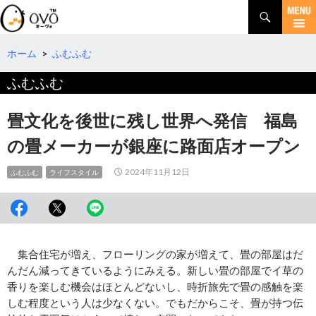
検
索
コ
ン
テ
ホーム
>
ふむふむ
ン
ふむふむ
ツ
へ
移
畳文化を後世に残し世界へ発信 福島
動
の畳メーカーが銀座に路面店オープン
2024年11月12日
ふむふむ
ライフスタイル
集合住宅が増え、フローリングの家が増えて、畳の部屋はだ
んだん減ってきているようにみえる。新しい畳の部屋でイ草の
香りを楽しむ機会はほとんどないし、時折旅先で畳の感触を楽
しむ程度という人は少なくない。でもだからこそ、畳が持つ伝