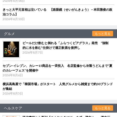
2026年6月18日
きっと大平元首相は泣いている 【政眼鏡（せいがんきょう）－本田雅俊の政
治コラム】
2026年6月10日
グルメ
もっと見る
ビールだけ飲むと倒れる「ふらつくビアグラス」発売 “強制
的に水を飲む”仕掛けで適正飲酒を後押し
2026年8月7日
セブン‐イレブン、カレー15商品を一斉投入 名店監修から冷製うどんまで“夏
のカレーフェス”を開催中
2026年8月6日
横浜高島屋で「韓国市場」がスタート 人気グルメから雑貨まで約30ブランド
が集結
2026年8月5日
ヘルスケア
もっと見る