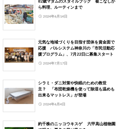
82歳マダムのスタイルブック 着こなしか
ら料理、ルーティンまで
2024年6月14日
元気な地域づくりを目指す団体を資金面で
応援 パルシステム神奈川の「市民活動応
援プログラム」、7月22日に募集スタート
2024年7月17日
シラミ・ダニ対策や快眠のための救世
主？ 「布団乾燥機を使って除湿も温めも
出来るマットレス」が登場
2024年6月4日
約千株のニッコウキスゲ 六甲高山植物園