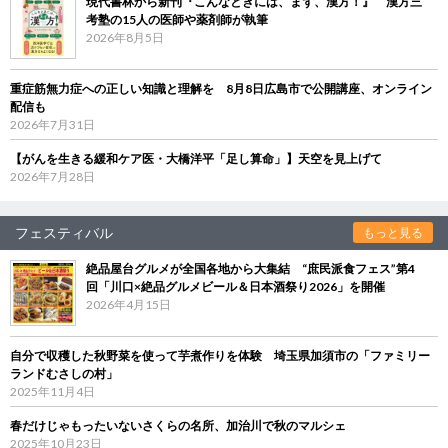
現代書林から新刊『こんなときには、まず、漢方！』 漢方三
考塾の15人の医師や薬剤師が執筆
2026年8月5日
重症筋無力症への正しい知識と理解を 8月8日広島市で公開講座、オンライン
配信も
2026年7月31日
【がんを生きる緩和ケア医・大橋洋平「足し算命」】天空を見上げて
2026年7月28日
フェスティバル
もっと見る
絶品屋台グルメが全国各地から大集結 “庶民派食フェス”第4
回「川口×絶品グルメビール＆日本酒祭り2026」を開催
2026年4月15日
自分で収穫した秋野菜を使って芋煮作りを体験 埼玉県加須市の「ファミリー
ランドむさしの村」
2025年11月4日
春だけじゃもったいないさくらの名所、加治川で秋のマルシェ
2025年10月23日