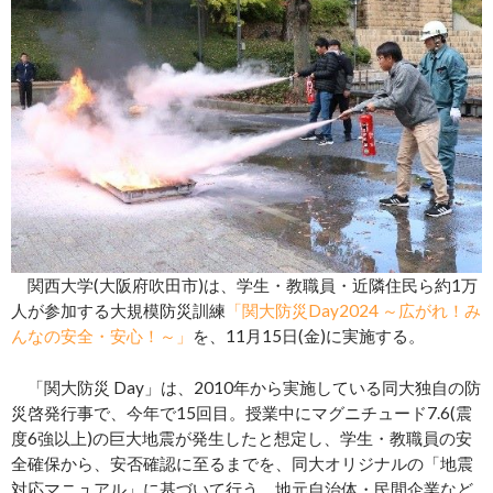
関西大学(大阪府吹田市)は、学生・教職員・近隣住民ら約1万
人が参加する大規模防災訓練
「関大防災Day2024 ～広がれ！み
んなの安全・安心！～」
を、11月15日(金)に実施する。
「関大防災 Day」は、2010年から実施している同大独自の防
災啓発行事で、今年で15回目。授業中にマグニチュード7.6(震
度6強以上)の巨大地震が発生したと想定し、学生・教職員の安
全確保から、安否確認に至るまでを、同大オリジナルの「地震
対応マニュアル」に基づいて行う。地元自治体・民間企業など