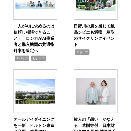
「人がAIに求めるのは
日野川の風を感じて絶
信頼し相談できるこ
品ジビエも満喫 鳥取
と」 ロジカがAI事業
のサイクリングイベン
者と導入機関の共通指
ト
針案を策定へ
,
スポーツ
,
,
デジもの
ビジネス
オールデイダイニング
故人の「想い」かなえ
を一新 ヒルトン東京
る 遺贈寄付 日本財