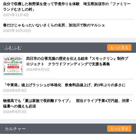
自分で収穫した秋野菜を使って芋煮作りを体験 埼玉県加須市の「ファミリー
ランドむさしの村」
2025年11月4日
春だけじゃもったいないさくらの名所、加治川で秋のマルシェ
2025年10月23日
ふむふむ
もっと見る
四日市の公害克服の歴史を伝える絵本『スモックリン』制作プ
ロジェクト クラウドファンディングで支援を募集
2026年8月5日
「中東発」値上げラッシュが本格化 飲食料品値上げ、約3年ぶりの多さに
2026年8月4日
物価高でも「夏は家族で長距離ドライブ」 宿泊ドライブ予算4万円超、渋滞・
猛暑への備えも必須
2026年8月3日
カルチャー
もっと見る