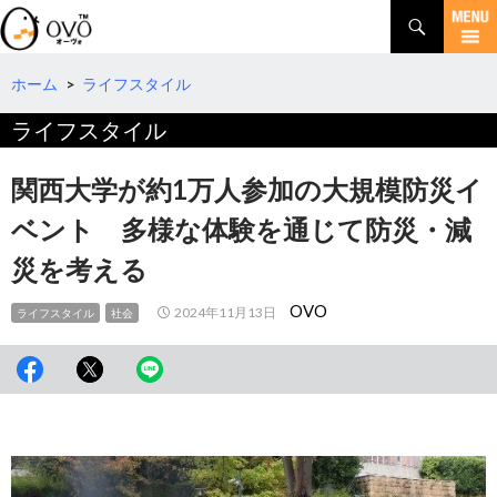
検
索
コ
ン
テ
ホーム
>
ライフスタイル
ン
ライフスタイル
ツ
へ
移
関西大学が約1万人参加の大規模防災イ
動
ベント 多様な体験を通じて防災・減
災を考える
OVO
2024年11月13日
ライフスタイル
社会