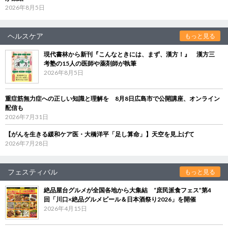
2026年8月5日
ヘルスケア
もっと見る
現代書林から新刊『こんなときには、まず、漢方！』 漢方三
考塾の15人の医師や薬剤師が執筆
2026年8月5日
重症筋無力症への正しい知識と理解を 8月8日広島市で公開講座、オンライン
配信も
2026年7月31日
【がんを生きる緩和ケア医・大橋洋平「足し算命」】天空を見上げて
2026年7月28日
フェスティバル
もっと見る
絶品屋台グルメが全国各地から大集結 “庶民派食フェス”第4
回「川口×絶品グルメビール＆日本酒祭り2026」を開催
2026年4月15日