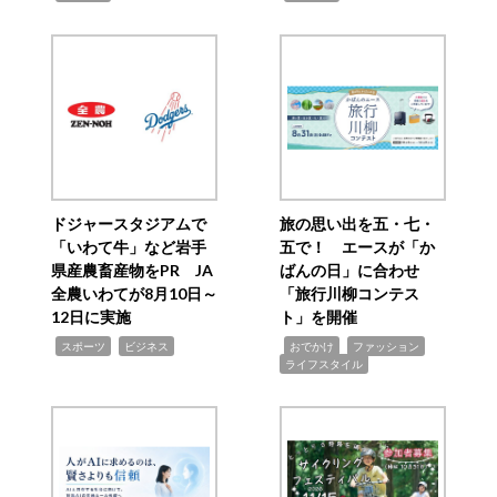
ドジャースタジアムで
旅の思い出を五・七・
「いわて牛」など岩手
五で！ エースが「か
県産農畜産物をPR JA
ばんの日」に合わせ
全農いわてが8月10日～
「旅行川柳コンテス
12日に実施
ト」を開催
,
,
,
,
,
スポーツ
ビジネス
おでかけ
ファッション
ライフスタイル