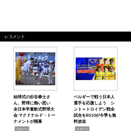
レコメンド
始球式の杉谷拳士さ
ベルギーで戦う日本人
ん、野球に熱い思い
選手を応援しよう シ
全日本学童軟式野球大
ント＝トロイデン戦全
会 マクドナルド・トー
試合をBS10が今季も無
ナメントが開幕
料放送
,
,
スポーツ
スポーツ