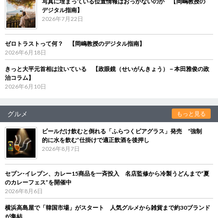
写真に埋まっている位置情報はおっかないのか 【岡嶋教授の
デジタル指南】
2026年7月22日
ゼロトラストって何？ 【岡嶋教授のデジタル指南】
2026年6月18日
きっと大平元首相は泣いている 【政眼鏡（せいがんきょう）－本田雅俊の政
治コラム】
2026年6月10日
グルメ
もっと見る
ビールだけ飲むと倒れる「ふらつくビアグラス」発売 “強制
的に水を飲む”仕掛けで適正飲酒を後押し
2026年8月7日
セブン‐イレブン、カレー15商品を一斉投入 名店監修から冷製うどんまで“夏
のカレーフェス”を開催中
2026年8月6日
横浜高島屋で「韓国市場」がスタート 人気グルメから雑貨まで約30ブランド
が集結