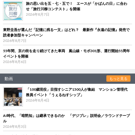
旅の思い出を五・七・五で！ エースが「かばんの日」に合わ
せ「旅行川柳コンテスト」を開催
2026年8月7日
東野圭吾が選んだ「記憶に残る一文」はどれ？ 最新作『永遠の記憶』発売で
読者参加型キャンペーン
2026年8月7日
55年間、京の街を走り続けてきた車両 嵐山線・モボ301形、運行開始55周年
イベントを開催
2026年8月6日
動画
もっと見る
「100歳現役」目指すシニア1500人が集結 マンション管理代
務員イベント「うぇるねすシップ」
2026年8月4日
AI時代、「暗黙知」は継承できるのか 「デジブレ」説明会／ラウンドテーブ
ル
2026年8月3日