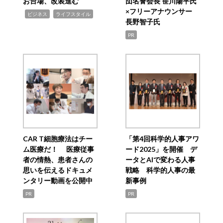
お台場、改装進む
団名誉会長 笹川陽平氏
×フリーアナウンサー
,
,
ビジネス
ライフスタイル
長野智子氏
PR
CAR T細胞療法はチー
「第4回科学的人事アワ
ム医療だ！ 医療従事
ード2025」を開催 デ
者の情熱、患者さんの
ータとAIで変わる人事
思いを伝えるドキュメ
戦略 科学的人事の最
ンタリー動画を公開中
新事例
PR
PR