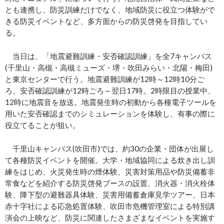
とも連携し、防災訓練だけでなく、地域防災に役立つ体験がで
きる防災イベントなど、多方面からの防災啓発を目指してい
る。
当日は、「地震避難訓練・安否確認訓練」を全7キャンパス
(千里山・高槻・高槻ミューズ・堺・吹田みらい・北陽・梅田)
と東京センターで行う。地震避難訓練が12時～12時10分ご
ろ、安否確認訓練が12時ごろ～翌日17時。2時限目の授業中、
12時に地震音を放送。地震発生時の初動から各種電子ツールを
用いた安否確認までのシミュレーションを体験し、有事の際に
役立てることが狙い。
千里山キャンパス(吹田市)では、約30の企業・団体が出展し
て各種防災イベントを開催。大学・地域協同による炊き出し訓
練をはじめ、火災発生時の煙体験、災害対策用品や防災備蓄非
常食などを紹介する防災啓発ブースの設置、消火器・消火栓体
験、降下型の避難器具体験、災害用備蓄倉庫見学ツアー、日本
赤十字社による応急処置体験、吹田市危機管理室による特別講
演会の上映など、防災に関連したさまざまなイベントを実施す