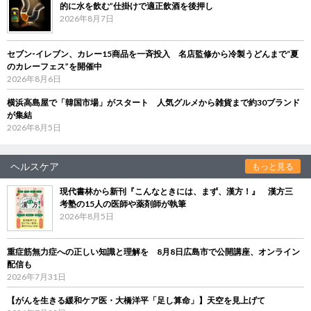
的に水を飲む”仕掛けで適正飲酒を後押し
2026年8月7日
セブン‐イレブン、カレー15商品を一斉投入 名店監修から冷製うどんまで“夏
のカレーフェス”を開催中
2026年8月6日
横浜高島屋で「韓国市場」がスタート 人気グルメから雑貨まで約30ブランド
が集結
2026年8月5日
ヘルスケア
もっと見る
現代書林から新刊『こんなときには、まず、漢方！』 漢方三
考塾の15人の医師や薬剤師が執筆
2026年8月5日
重症筋無力症への正しい知識と理解を 8月8日広島市で公開講座、オンライン
配信も
2026年7月31日
【がんを生きる緩和ケア医・大橋洋平「足し算命」】天空を見上げて