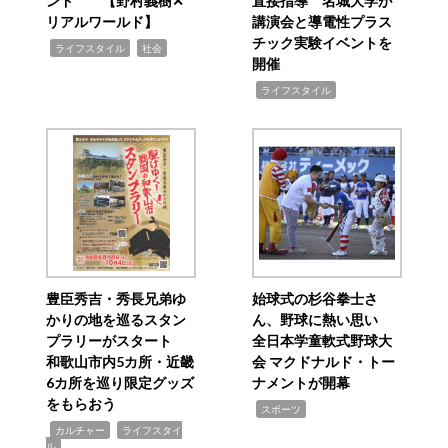
ンド 【野村義樹✕
直接指導 名城大学が
リアルワールド】
講演会と導電性プラス
チック実験イベントを
,
,
ライフスタイル
社会
開催
,
ライフスタイル
豊臣秀吉・秀長兄弟ゆ
始球式の杉谷拳士さ
かりの地を巡るスタン
ん、野球に熱い思い
プラリーがスタート
全日本学童軟式野球大
和歌山市内5カ所・近畿
会 マクドナルド・トー
6カ所を巡り限定グッズ
ナメントが開幕
をもらおう
,
スポーツ
,
,
カルチャー
ライフスタイ
ル