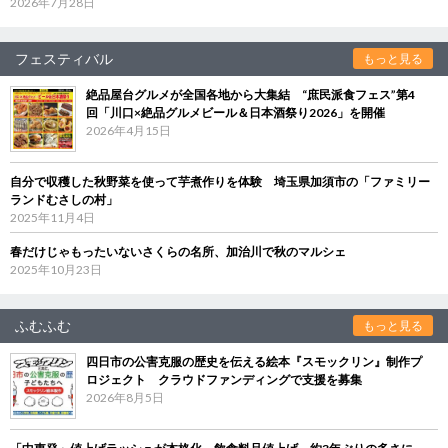
2026年7月28日
フェスティバル
もっと見る
絶品屋台グルメが全国各地から大集結 “庶民派食フェス”第4
回「川口×絶品グルメビール＆日本酒祭り2026」を開催
2026年4月15日
自分で収穫した秋野菜を使って芋煮作りを体験 埼玉県加須市の「ファミリー
ランドむさしの村」
2025年11月4日
春だけじゃもったいないさくらの名所、加治川で秋のマルシェ
2025年10月23日
ふむふむ
もっと見る
四日市の公害克服の歴史を伝える絵本『スモックリン』制作プ
ロジェクト クラウドファンディングで支援を募集
2026年8月5日