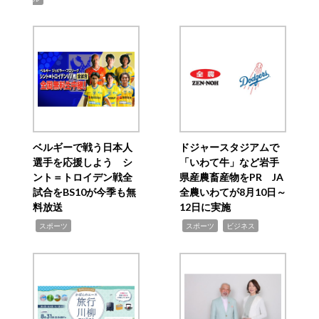
ベルギーで戦う日本人
ドジャースタジアムで
選手を応援しよう シ
「いわて牛」など岩手
ント＝トロイデン戦全
県産農畜産物をPR JA
試合をBS10が今季も無
全農いわてが8月10日～
料放送
12日に実施
,
,
,
スポーツ
スポーツ
ビジネス