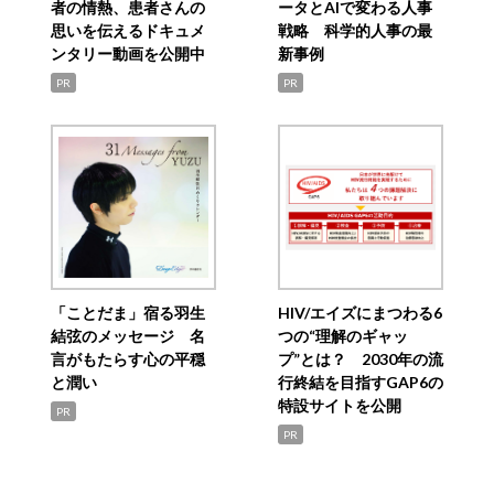
者の情熱、患者さんの
ータとAIで変わる人事
思いを伝えるドキュメ
戦略 科学的人事の最
ンタリー動画を公開中
新事例
PR
PR
「ことだま」宿る羽生
HIV/エイズにまつわる6
結弦のメッセージ 名
つの“理解のギャッ
言がもたらす心の平穏
プ”とは？ 2030年の流
と潤い
行終結を目指すGAP6の
特設サイトを公開
PR
PR