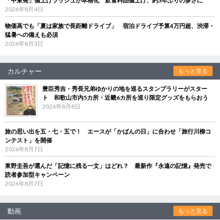
「中東発」値上げラッシュが本格化 飲食料品値上げ、約3年ぶりの多さに
2026年8月4日
物価高でも「夏は家族で長距離ドライブ」 宿泊ドライブ予算4万円超、渋滞・
猛暑への備えも必須
2026年8月3日
カルチャー
もっと見る
豊臣秀吉・秀長兄弟ゆかりの地を巡るスタンプラリーがスター
ト 和歌山市内5カ所・近畿6カ所を巡り限定グッズをもらおう
2026年8月8日
旅の思い出を五・七・五で！ エースが「かばんの日」に合わせ「旅行川柳コ
ンテスト」を開催
2026年8月7日
東野圭吾が選んだ「記憶に残る一文」はどれ？ 最新作『永遠の記憶』発売で
読者参加型キャンペーン
2026年8月7日
動画
もっと見る