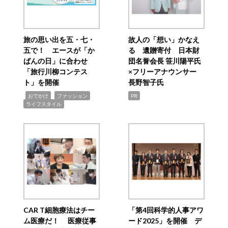
旅の思い出を五・七・
故人の「想い」かなえ
五で！ エースが「か
る 遺贈寄付 日本財
ばんの日」に合わせ
団名誉会長 笹川陽平氏
「旅行川柳コンテス
×フリーアナウンサー
ト」を開催
長野智子氏
,
,
,
おでかけ
ファッション
PR
ライフスタイル
CAR T細胞療法はチー
「第4回科学的人事アワ
ム医療だ！ 医療従事
ード2025」を開催 デ