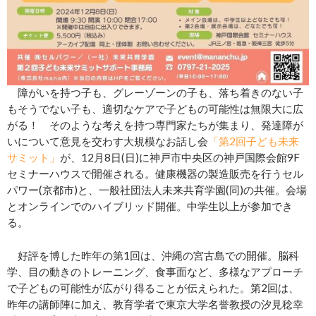
障がいを持つ子も、グレーゾーンの子も、落ち着きのない子
もそうでない子も、適切なケアで子どもの可能性は無限大に広
がる！ そのような考えを持つ専門家たちが集まり、発達障が
いについて意見を交わす大規模なお話し会
「第2回子ども未来
サミット」
が、12月8日(日)に神戸市中央区の神戸国際会館9F
セミナーハウスで開催される。健康機器の製造販売を行うセル
パワー(京都市)と、一般社団法人未来共育学園(同)の共催。会場
とオンラインでのハイブリッド開催。中学生以上が参加でき
る。
好評を博した昨年の第1回は、沖縄の宮古島での開催。脳科
学、目の動きのトレーニング、食事面など、多様なアプローチ
で子どもの可能性が広がり得ることが伝えられた。第2回は、
昨年の講師陣に加え、教育学者で東京大学名誉教授の汐見稔幸