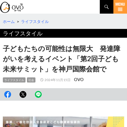
検
索
コ
ン
テ
ホーム
>
ライフスタイル
ン
ライフスタイル
ツ
へ
移
子どもたちの可能性は無限大 発達障
動
がいを考えるイベント「第2回子ども
未来サミット」を神戸国際会館で
OVO
2024年11月15日
ライフスタイル
社会