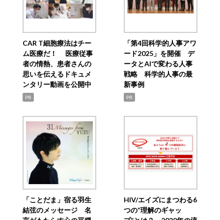
CAR T細胞療法はチー
「第4回科学的人事アワ
ム医療だ！ 医療従事
ード2025」を開催 デ
者の情熱、患者さんの
ータとAIで変わる人事
思いを伝えるドキュメ
戦略 科学的人事の最
ンタリー動画を公開中
新事例
PR
PR
「ことだま」宿る羽生
HIV/エイズにまつわる6
結弦のメッセージ 名
つの“理解のギャッ