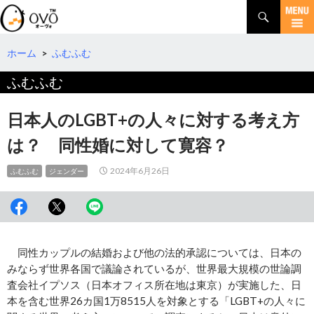
検
索
コ
ン
テ
ホーム
>
ふむふむ
ン
ふむふむ
ツ
へ
移
日本人のLGBT+の人々に対する考え方
動
は？ 同性婚に対して寛容？
2024年6月26日
ふむふむ
ジェンダー
同性カップルの結婚および他の法的承認については、日本の
みならず世界各国で議論されているが、世界最大規模の世論調
査会社イプソス（日本オフィス所在地は東京）が実施した、日
本を含む世界26カ国1万8515人を対象とする「LGBT+の人々に