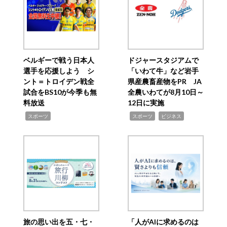
ベルギーで戦う日本人
ドジャースタジアムで
選手を応援しよう シ
「いわて牛」など岩手
ント＝トロイデン戦全
県産農畜産物をPR JA
試合をBS10が今季も無
全農いわてが8月10日～
料放送
12日に実施
,
,
,
スポーツ
スポーツ
ビジネス
旅の思い出を五・七・
「人がAIに求めるのは