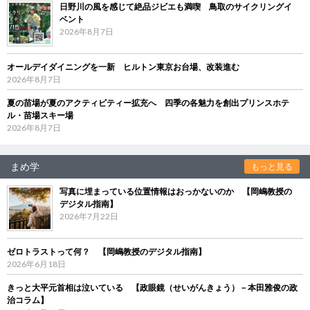
日野川の風を感じて絶品ジビエも満喫 鳥取のサイクリングイ
ベント
2026年8月7日
オールデイダイニングを一新 ヒルトン東京お台場、改装進む
2026年8月7日
夏の苗場が夏のアクティビティー拡充へ 四季の各魅力を創出プリンスホテ
ル・苗場スキー場
2026年8月7日
まめ学
もっと見る
写真に埋まっている位置情報はおっかないのか 【岡嶋教授の
デジタル指南】
2026年7月22日
ゼロトラストって何？ 【岡嶋教授のデジタル指南】
2026年6月18日
きっと大平元首相は泣いている 【政眼鏡（せいがんきょう）－本田雅俊の政
治コラム】