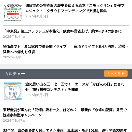
四日市の公害克服の歴史を伝える絵本『スモックリン』制作プ
ロジェクト クラウドファンディングで支援を募集
2026年8月5日
「中東発」値上げラッシュが本格化 飲食料品値上げ、約3年ぶりの多さに
2026年8月4日
物価高でも「夏は家族で長距離ドライブ」 宿泊ドライブ予算4万円超、渋滞・
猛暑への備えも必須
2026年8月3日
カルチャー
もっと見る
旅の思い出を五・七・五で！ エースが「かばんの日」に合わ
せ「旅行川柳コンテスト」を開催
2026年8月7日
東野圭吾が選んだ「記憶に残る一文」はどれ？ 最新作『永遠の記憶』発売で
読者参加型キャンペーン
2026年8月7日
55年間、京の街を走り続けてきた車両 嵐山線・モボ301形、運行開始55周年