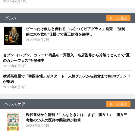
2026年6月10日
グルメ
もっと見る
ビールだけ飲むと倒れる「ふらつくビアグラス」発売 “強制
的に水を飲む”仕掛けで適正飲酒を後押し
2026年8月7日
セブン‐イレブン、カレー15商品を一斉投入 名店監修から冷製うどんまで“夏
のカレーフェス”を開催中
2026年8月6日
横浜高島屋で「韓国市場」がスタート 人気グルメから雑貨まで約30ブランド
が集結
2026年8月5日
ヘルスケア
もっと見る
現代書林から新刊『こんなときには、まず、漢方！』 漢方三
考塾の15人の医師や薬剤師が執筆
2026年8月5日