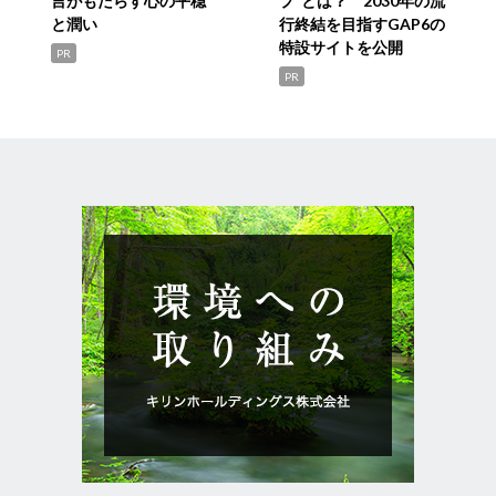
言がもたらす心の平穏
プ”とは？ 2030年の流
と潤い
行終結を目指すGAP6の
特設サイトを公開
PR
PR