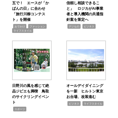
五で！ エースが「か
信頼し相談できるこ
ばんの日」に合わせ
と」 ロジカがAI事業
「旅行川柳コンテス
者と導入機関の共通指
ト」を開催
針案を策定へ
,
,
,
,
,
おでかけ
ファッション
デジもの
ビジネス
ライフスタイル
日野川の風を感じて絶
オールデイダイニング
品ジビエも満喫 鳥取
を一新 ヒルトン東京
のサイクリングイベン
お台場、改装進む
ト
,
,
ビジネス
ライフスタイル
,
スポーツ