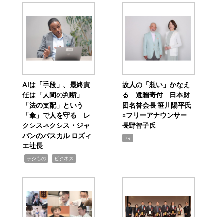
AIは「手段」、最終責
故人の「想い」かなえ
任は「人間の判断」
る 遺贈寄付 日本財
「法の支配」という
団名誉会長 笹川陽平氏
「傘」で人を守る レ
×フリーアナウンサー
クシスネクシス・ジャ
長野智子氏
パンのパスカル ロズィ
PR
エ社長
,
,
デジもの
ビジネス