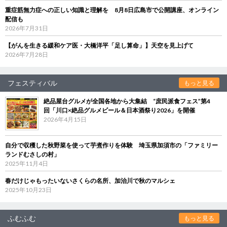
重症筋無力症への正しい知識と理解を 8月8日広島市で公開講座、オンライン
配信も
2026年7月31日
【がんを生きる緩和ケア医・大橋洋平「足し算命」】天空を見上げて
2026年7月28日
フェスティバル
もっと見る
絶品屋台グルメが全国各地から大集結 “庶民派食フェス”第4
回「川口×絶品グルメビール＆日本酒祭り2026」を開催
2026年4月15日
自分で収穫した秋野菜を使って芋煮作りを体験 埼玉県加須市の「ファミリー
ランドむさしの村」
2025年11月4日
春だけじゃもったいないさくらの名所、加治川で秋のマルシェ
2025年10月23日
ふむふむ
もっと見る