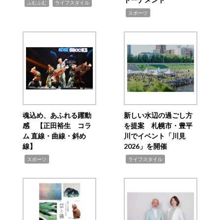
,
,
ふむふむ
ライフスタイル
,
スポーツ
魂込め、あふれる躍動
新しい水辺の過ごし方
感 【正田裕生 コラ
を提案 札幌市・豊平
ム 直線・曲線・斜め
川でイベント「川見
線】
2026」を開催
,
,
スポーツ
ライフスタイル