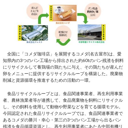
全国に「コメダ珈琲店」を展開するコメダ(名古屋市)は、愛
知県内の3つのパン工場から排出された約60tのパン残渣を飼料
にリサイクルして養鶏場の鶏たちに与え、その鶏たちが産んだ
卵をメニューに提供するリサイクルループを構築した。廃棄物
削減と資源循環を推進するための活動の一環。
食品リサイクルループとは、食品関連事業者、再生利用事業
者、農林漁業者等が連携して、食品廃棄物を飼料にリサイクル
し、その飼料を使用して動物や野菜などを育てる循環モデル。
今回認定された食品リサイクルループでは、食品関連事業者で
あるコメダの勝川・幸心・第三の3つのパン工場から出るパン
残渣を食品循環資源とし、再生利用事業者にあたる中部有機リ