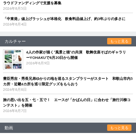
ラウドファンディングで支援を募集
2026年8月5日
「中東発」値上げラッシュが本格化 飲食料品値上げ、約3年ぶりの多さに
2026年8月4日
カルチャー
もっと見る
6人の作家が描く“風景と猫”の共演 歌舞伎座そばのギャラリ
ーYOHAKUで8月20日から開催
2026年8月9日
豊臣秀吉・秀長兄弟ゆかりの地を巡るスタンプラリーがスタート 和歌山市内5
カ所・近畿6カ所を巡り限定グッズをもらおう
2026年8月8日
旅の思い出を五・七・五で！ エースが「かばんの日」に合わせ「旅行川柳コ
ンテスト」を開催
2026年8月7日
動画
もっと見る