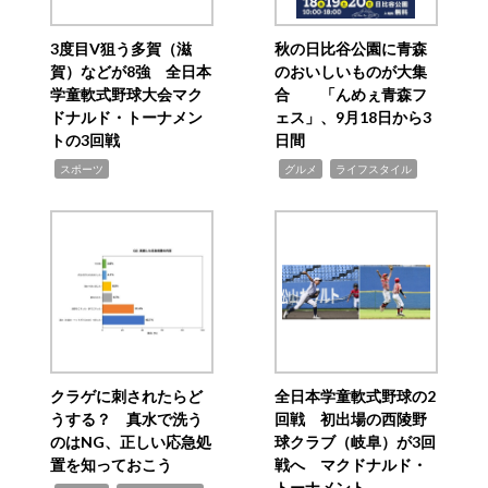
3度目V狙う多賀（滋
秋の日比谷公園に青森
賀）などが8強 全日本
のおいしいものが大集
学童軟式野球大会マク
合 「んめぇ青森フ
ドナルド・トーナメン
ェス」、9月18日から3
トの3回戦
日間
,
,
,
スポーツ
グルメ
ライフスタイル
クラゲに刺されたらど
全日本学童軟式野球の2
うする？ 真水で洗う
回戦 初出場の西陵野
のはNG、正しい応急処
球クラブ（岐阜）が3回
置を知っておこう
戦へ マクドナルド・
トーナメント