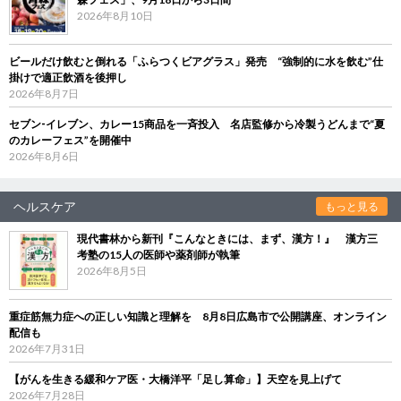
2026年8月10日
ビールだけ飲むと倒れる「ふらつくビアグラス」発売 “強制的に水を飲む”仕
掛けで適正飲酒を後押し
2026年8月7日
セブン‐イレブン、カレー15商品を一斉投入 名店監修から冷製うどんまで“夏
のカレーフェス”を開催中
2026年8月6日
ヘルスケア
もっと見る
現代書林から新刊『こんなときには、まず、漢方！』 漢方三
考塾の15人の医師や薬剤師が執筆
2026年8月5日
重症筋無力症への正しい知識と理解を 8月8日広島市で公開講座、オンライン
配信も
2026年7月31日
【がんを生きる緩和ケア医・大橋洋平「足し算命」】天空を見上げて
2026年7月28日