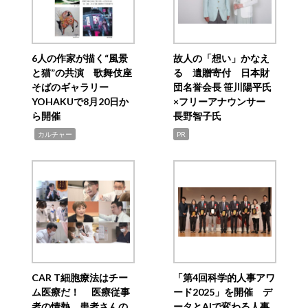
6人の作家が描く“風景
故人の「想い」かなえ
と猫”の共演 歌舞伎座
る 遺贈寄付 日本財
そばのギャラリー
団名誉会長 笹川陽平氏
YOHAKUで8月20日か
×フリーアナウンサー
ら開催
長野智子氏
,
カルチャー
PR
CAR T細胞療法はチー
「第4回科学的人事アワ
ム医療だ！ 医療従事
ード2025」を開催 デ
者の情熱、患者さんの
ータとAIで変わる人事