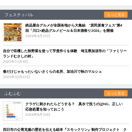
フェスティバル
もっと見る
絶品屋台グルメが全国各地から大集結 “庶民派食フェス”第4
回「川口×絶品グルメビール＆日本酒祭り2026」を開催
2026年4月15日
自分で収穫した秋野菜を使って芋煮作りを体験 埼玉県加須市の「ファミリー
ランドむさしの村」
2025年11月4日
春だけじゃもったいないさくらの名所、加治川で秋のマルシェ
2025年10月23日
ふむふむ
もっと見る
クラゲに刺されたらどうする？ 真水で洗うのはNG、正しい
応急処置を知っておこう
2026年8月10日
四日市の公害克服の歴史を伝える絵本『スモックリン』制作プロジェクト ク