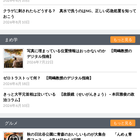
2026年8月10日
クラゲに刺されたらどうする？ 真水で洗うのはNG、正しい応急処置を知って
おこう
2026年8月10日
まめ学
もっと見る
写真に埋まっている位置情報はおっかないのか 【岡嶋教授の
デジタル指南】
2026年7月22日
ゼロトラストって何？ 【岡嶋教授のデジタル指南】
2026年6月18日
きっと大平元首相は泣いている 【政眼鏡（せいがんきょう）－本田雅俊の政
治コラム】
2026年6月10日
グルメ
もっと見る
秋の日比谷公園に青森のおいしいものが大集合 「んめぇ青
森フェス」、9月18日から3日間