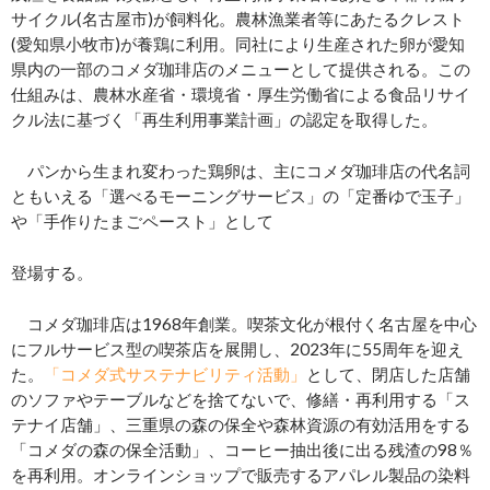
サイクル(名古屋市)が飼料化。農林漁業者等にあたるクレスト
(愛知県小牧市)が養鶏に利用。同社により生産された卵が愛知
県内の一部のコメダ珈琲店のメニューとして提供される。この
仕組みは、農林水産省・環境省・厚生労働省による食品リサイ
クル法に基づく「再生利用事業計画」の認定を取得した。
パンから生まれ変わった鶏卵は、主にコメダ珈琲店の代名詞
ともいえる「選べるモーニングサービス」の「定番ゆで玉子」
や「手作りたまごペースト」として
登場する。
コメダ珈琲店は1968年創業。喫茶文化が根付く名古屋を中心
にフルサービス型の喫茶店を展開し、2023年に55周年を迎え
た。
「コメダ式サステナビリティ活動」
として、閉店した店舗
のソファやテーブルなどを捨てないで、修繕・再利用する「ス
テナイ店舗」、三重県の森の保全や森林資源の有効活用をする
「コメダの森の保全活動」、コーヒー抽出後に出る残渣の98％
を再利用。オンラインショップで販売するアパレル製品の染料