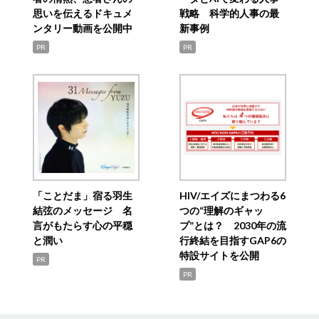
思いを伝えるドキュメ
戦略 科学的人事の最
ンタリー動画を公開中
新事例
PR
PR
「ことだま」宿る羽生
HIV/エイズにまつわる6
結弦のメッセージ 名
つの“理解のギャッ
言がもたらす心の平穏
プ”とは？ 2030年の流
と潤い
行終結を目指すGAP6の
特設サイトを公開
PR
PR