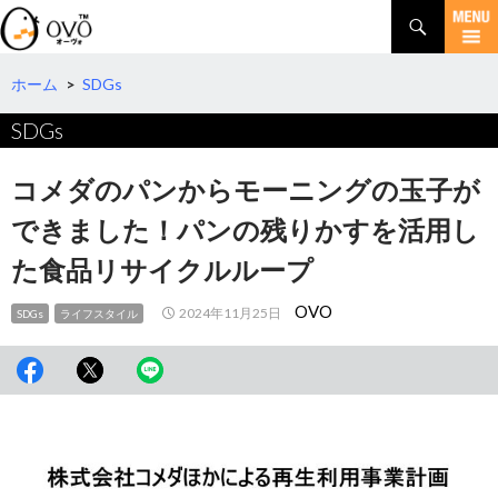
検
索
コ
ン
テ
ホーム
>
SDGs
ン
SDGs
ツ
へ
移
コメダのパンからモーニングの玉子が
動
できました！パンの残りかすを活用し
た食品リサイクルループ
OVO
2024年11月25日
SDGs
ライフスタイル