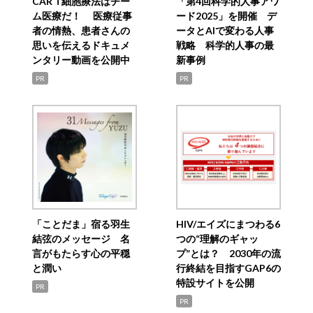
CAR T細胞療法はチー
「第4回科学的人事アワ
ム医療だ！ 医療従事
ード2025」を開催 デ
者の情熱、患者さんの
ータとAIで変わる人事
思いを伝えるドキュメ
戦略 科学的人事の最
ンタリー動画を公開中
新事例
PR
PR
「ことだま」宿る羽生
HIV/エイズにまつわる6
結弦のメッセージ 名
つの“理解のギャッ
言がもたらす心の平穏
プ”とは？ 2030年の流
と潤い
行終結を目指すGAP6の
特設サイトを公開
PR
PR