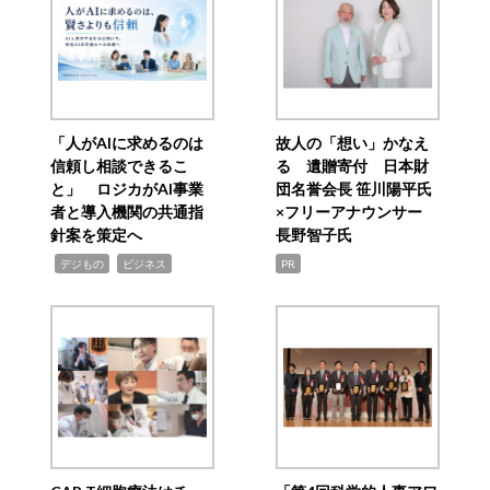
「人がAIに求めるのは
故人の「想い」かなえ
信頼し相談できるこ
る 遺贈寄付 日本財
と」 ロジカがAI事業
団名誉会長 笹川陽平氏
者と導入機関の共通指
×フリーアナウンサー
針案を策定へ
長野智子氏
,
,
デジもの
ビジネス
PR