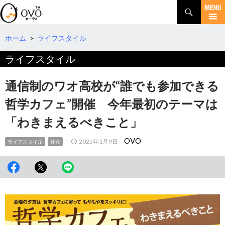
検
索
コ
ン
テ
ホーム
>
ライフスタイル
ン
ライフスタイル
ツ
へ
移
通信制のワオ高校が“誰でも参加できる
動
哲学カフェ”開催 今年最初のテーマは
「わきまえるべきこと」
OVO
2025年1月9日
ライフスタイル
社会