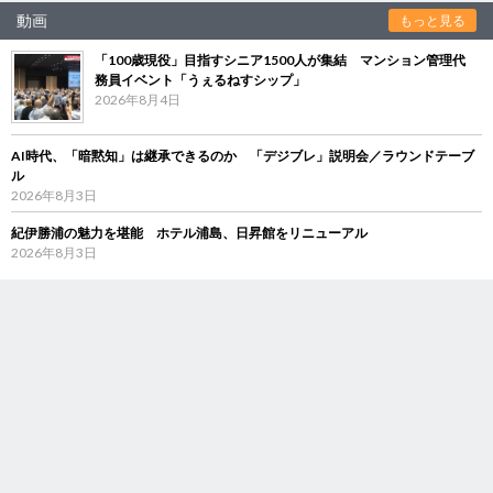
動画
もっと見る
「100歳現役」目指すシニア1500人が集結 マンション管理代
務員イベント「うぇるねすシップ」
2026年8月4日
AI時代、「暗黙知」は継承できるのか 「デジブレ」説明会／ラウンドテーブ
ル
2026年8月3日
紀伊勝浦の魅力を堪能 ホテル浦島、日昇館をリニューアル
2026年8月3日