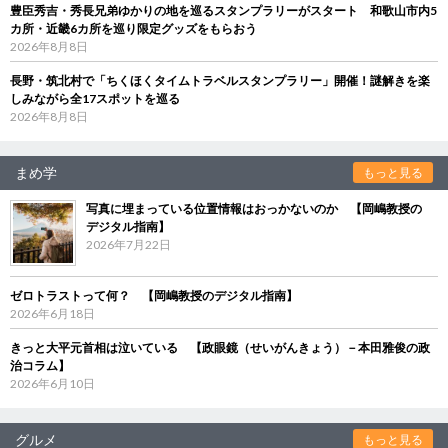
豊臣秀吉・秀長兄弟ゆかりの地を巡るスタンプラリーがスタート 和歌山市内5
カ所・近畿6カ所を巡り限定グッズをもらおう
2026年8月8日
長野・筑北村で「ちくほくタイムトラベルスタンプラリー」開催！謎解きを楽
しみながら全17スポットを巡る
2026年8月8日
まめ学
もっと見る
写真に埋まっている位置情報はおっかないのか 【岡嶋教授の
デジタル指南】
2026年7月22日
ゼロトラストって何？ 【岡嶋教授のデジタル指南】
2026年6月18日
きっと大平元首相は泣いている 【政眼鏡（せいがんきょう）－本田雅俊の政
治コラム】
2026年6月10日
グルメ
もっと見る