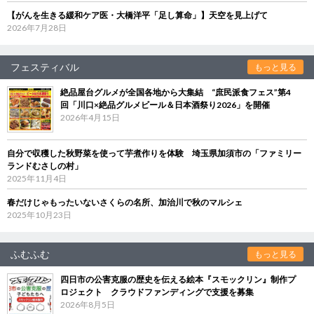
【がんを生きる緩和ケア医・大橋洋平「足し算命」】天空を見上げて
2026年7月28日
フェスティバル
もっと見る
絶品屋台グルメが全国各地から大集結 “庶民派食フェス”第4
回「川口×絶品グルメビール＆日本酒祭り2026」を開催
2026年4月15日
自分で収穫した秋野菜を使って芋煮作りを体験 埼玉県加須市の「ファミリー
ランドむさしの村」
2025年11月4日
春だけじゃもったいないさくらの名所、加治川で秋のマルシェ
2025年10月23日
ふむふむ
もっと見る
四日市の公害克服の歴史を伝える絵本『スモックリン』制作プ
ロジェクト クラウドファンディングで支援を募集
2026年8月5日