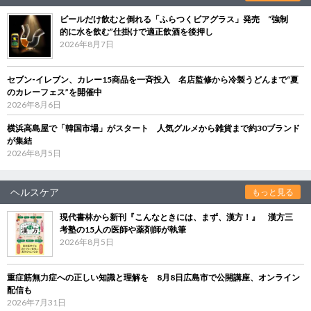
ビールだけ飲むと倒れる「ふらつくビアグラス」発売 “強制
的に水を飲む”仕掛けで適正飲酒を後押し
2026年8月7日
セブン‐イレブン、カレー15商品を一斉投入 名店監修から冷製うどんまで“夏
のカレーフェス”を開催中
2026年8月6日
横浜高島屋で「韓国市場」がスタート 人気グルメから雑貨まで約30ブランド
が集結
2026年8月5日
ヘルスケア
もっと見る
現代書林から新刊『こんなときには、まず、漢方！』 漢方三
考塾の15人の医師や薬剤師が執筆
2026年8月5日
重症筋無力症への正しい知識と理解を 8月8日広島市で公開講座、オンライン
配信も
2026年7月31日