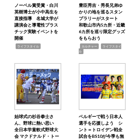
ノーベル賞受賞・白川
豊臣秀吉・秀長兄弟ゆ
英樹博士が小中高生を
かりの地を巡るスタン
直接指導 名城大学が
プラリーがスタート
講演会と導電性プラス
和歌山市内5カ所・近畿
チック実験イベントを
6カ所を巡り限定グッズ
開催
をもらおう
,
,
,
ライフスタイル
カルチャー
ライフスタイ
ル
始球式の杉谷拳士さ
ベルギーで戦う日本人
ん、野球に熱い思い
選手を応援しよう シ
全日本学童軟式野球大
ント＝トロイデン戦全
会 マクドナルド・トー
試合をBS10が今季も無