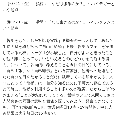
⑨ 3/21（金） 指標：「なぜ頑張るのか？」～ハイデガーと
いう起点
⑩ 3/28（金） 瞬間：「なぜ生きるのか？」～ベルクソンと
いう起点
哲学をもとにした対話を実践する機会の一つとして、教師と
生徒の壁を取り払って自由に議論する場「哲学カフェ」を実施
している同校。ヘーゲルが示唆した「自分がよいと思ったこと
が他の誰にとってもよいといえるものかどうかを判断する能
力」について、多面的に考えることを今回の目的にしている。
「自己主張」や「自己顕示」という言葉は、他者への配慮なく
ただ自分を目立たせることだけに執着している印象がある。人
間にとって「他者」は、自分を知るために不可欠な存在である
と同時に、他者を利用することも多いのが現実。だからこそ“わ
きまえる”ことが大切になってくる。哲学カフェで人間らしさと
人間臭さの両面の意味と価値を探ってみよう。発言できなくて
も、“耳だけ参加”もOK。毎週金曜日18時～19時開催。申し込
み期限は実施前日の15時まで。