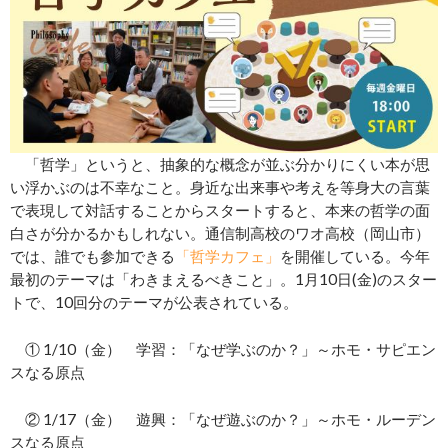
「哲学」というと、抽象的な概念が並ぶ分かりにくい本が思
い浮かぶのは不幸なこと。身近な出来事や考えを等身大の言葉
で表現して対話することからスタートすると、本来の哲学の面
白さが分かるかもしれない。通信制高校のワオ高校（岡山市）
では、誰でも参加できる
「哲学カフェ」
を開催している。今年
最初のテーマは「わきまえるべきこと」。1月10日(金)のスター
トで、10回分のテーマが公表されている。
① 1/10（金） 学習：「なぜ学ぶのか？」～ホモ・サピエン
スなる原点
② 1/17（金） 遊興：「なぜ遊ぶのか？」～ホモ・ルーデン
スなる原点