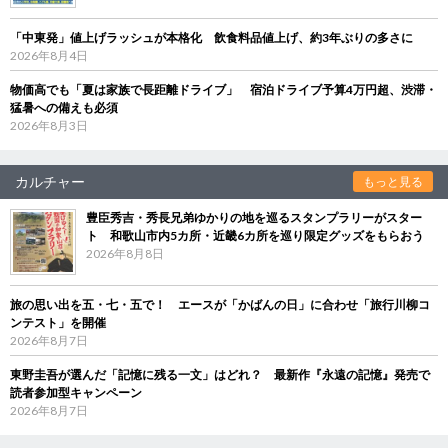
「中東発」値上げラッシュが本格化 飲食料品値上げ、約3年ぶりの多さに
2026年8月4日
物価高でも「夏は家族で長距離ドライブ」 宿泊ドライブ予算4万円超、渋滞・
猛暑への備えも必須
2026年8月3日
カルチャー
もっと見る
豊臣秀吉・秀長兄弟ゆかりの地を巡るスタンプラリーがスター
ト 和歌山市内5カ所・近畿6カ所を巡り限定グッズをもらおう
2026年8月8日
旅の思い出を五・七・五で！ エースが「かばんの日」に合わせ「旅行川柳コ
ンテスト」を開催
2026年8月7日
東野圭吾が選んだ「記憶に残る一文」はどれ？ 最新作『永遠の記憶』発売で
読者参加型キャンペーン
2026年8月7日