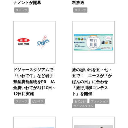
ナメントが開幕
料放送
,
,
スポーツ
スポーツ
ドジャースタジアムで
旅の思い出を五・七・
「いわて牛」など岩手
五で！ エースが「か
県産農畜産物をPR JA
ばんの日」に合わせ
全農いわてが8月10日～
「旅行川柳コンテス
12日に実施
ト」を開催
,
,
,
,
,
スポーツ
ビジネス
おでかけ
ファッション
ライフスタイル