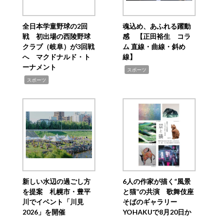
全日本学童野球の2回
魂込め、あふれる躍動
戦 初出場の西陵野球
感 【正田裕生 コラ
クラブ（岐阜）が3回戦
ム 直線・曲線・斜め
へ マクドナルド・ト
線】
ーナメント
,
スポーツ
,
スポーツ
新しい水辺の過ごし方
6人の作家が描く“風景
を提案 札幌市・豊平
と猫”の共演 歌舞伎座
川でイベント「川見
そばのギャラリー
2026」を開催
YOHAKUで8月20日か