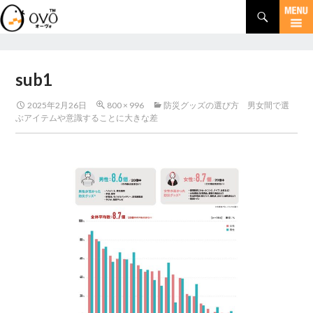
検
索
コ
ン
テ
ン
sub1
ツ
へ
2025年2月26日
800 × 996
防災グッズの選び方 男女間で選
移
ぶアイテムや意識することに大きな差
動