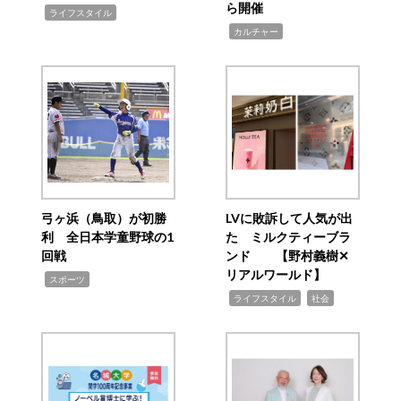
ら開催
,
ライフスタイル
,
カルチャー
弓ヶ浜（鳥取）が初勝
LVに敗訴して人気が出
利 全日本学童野球の1
た ミルクティーブラ
回戦
ンド 【野村義樹✕
リアルワールド】
,
スポーツ
,
,
ライフスタイル
社会