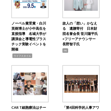
ノーベル賞受賞・白川
故人の「想い」かなえ
英樹博士が小中高生を
る 遺贈寄付 日本財
直接指導 名城大学が
団名誉会長 笹川陽平氏
講演会と導電性プラス
×フリーアナウンサー
チック実験イベントを
長野智子氏
開催
PR
,
ライフスタイル
CAR T細胞療法はチー
「第4回科学的人事アワ