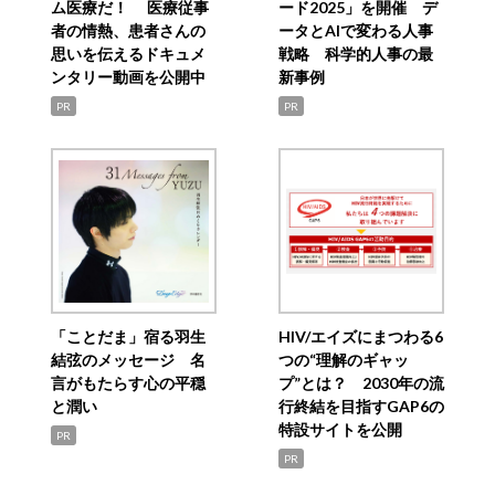
ム医療だ！ 医療従事
ード2025」を開催 デ
者の情熱、患者さんの
ータとAIで変わる人事
思いを伝えるドキュメ
戦略 科学的人事の最
ンタリー動画を公開中
新事例
PR
PR
「ことだま」宿る羽生
HIV/エイズにまつわる6
結弦のメッセージ 名
つの“理解のギャッ
言がもたらす心の平穏
プ”とは？ 2030年の流
と潤い
行終結を目指すGAP6の
特設サイトを公開
PR
PR