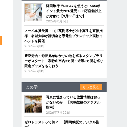
韓国旅行でau PAYを使うとPontaポ
イント最大20％還元！30万店舗以上
が対象に【9月30日まで】
2026年8月8日
ノーベル賞受賞・白川英樹博士が小中高生を直接指
導 名城大学が講演会と導電性プラスチック実験イ
ベントを開催
2026年8月8日
豊臣秀吉・秀長兄弟ゆかりの地を巡るスタンプラリ
ーがスタート 和歌山市内5カ所・近畿6カ所を巡り
限定グッズをもらおう
2026年8月8日
まめ学
もっと見る
写真に埋まっている位置情報はおっ
かないのか 【岡嶋教授のデジタル
指南】
2026年7月22日
ゼロトラストって何？ 【岡嶋教授のデジタル指