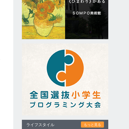
け
け
に
邪
ライフスタイル
もっと見る