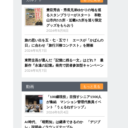
豊臣秀吉・秀長兄弟ゆかりの地を巡
るスタンプラリーがスタート 和歌
山市内5カ所・近畿6カ所を巡り限定
グッズをもらおう
2026年8月8日
旅の思い出を五・七・五で！ エースが「かばんの
日」に合わせ「旅行川柳コンテスト」を開催
2026年8月7日
東野圭吾が選んだ「記憶に残る一文」はどれ？ 最
新作『永遠の記憶』発売で読者参加型キャンペーン
2026年8月7日
動画
もっと見る
「100歳現役」目指すシニア1500人
が集結 マンション管理代務員イベ
ント「うぇるねすシップ」
2026年8月4日
AI時代、「暗黙知」は継承できるのか 「デジブ
レ」説明会／ラウンドテーブル