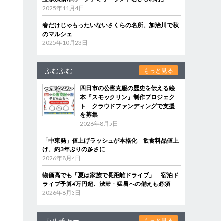
2025年11月4日
春だけじゃもったいないさくらの名所、加治川で秋
のマルシェ
2025年10月23日
ふむふむ
もっと見る
四日市の公害克服の歴史を伝える絵
本『スモックリン』制作プロジェク
ト クラウドファンディングで支援
を募集
2026年8月5日
「中東発」値上げラッシュが本格化 飲食料品値上
げ、約3年ぶりの多さに
2026年8月4日
物価高でも「夏は家族で長距離ドライブ」 宿泊ド
ライブ予算4万円超、渋滞・猛暑への備えも必須
2026年8月3日
カルチャー
もっと見る