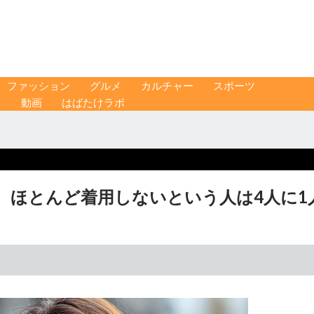
ファッション
グルメ
カルチャー
スポーツ
ス
動画
はばたけラボ
 ほとんど着用しないという人は4人に1