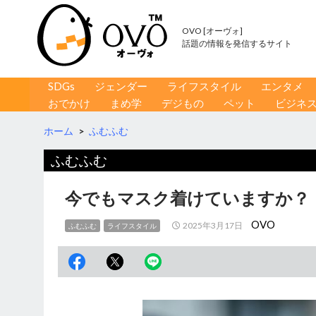
OVO [オーヴォ]
話題の情報を発信するサイト
コンテンツへ移動
検
SDGs
ジェンダー
ライフスタイル
エンタメ
索
おでかけ
まめ学
デジもの
ペット
ビジネ
ホーム
>
ふむふむ
ふむふむ
今でもマスク着けていますか？
OVO
2025年3月17日
ふむふむ
ライフスタイル