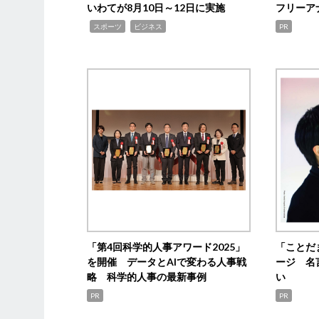
いわてが8月10日～12日に実施
フリーア
,
,
スポーツ
ビジネス
PR
「第4回科学的人事アワード2025」
「ことだ
を開催 データとAIで変わる人事戦
ージ 名
略 科学的人事の最新事例
い
PR
PR