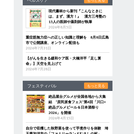
ヘルスケア
もっと見る
現代書林から新刊『こんなときに
は、まず、漢方！』 漢方三考塾の
15人の医師や薬剤師が執筆
2026年8月5日
重症筋無力症への正しい知識と理解を 8月8日広島
市で公開講座、オンライン配信も
2026年7月31日
【がんを生きる緩和ケア医・大橋洋平「足し算
命」】天空を見上げて
2026年7月28日
フェスティバル
もっと見る
絶品屋台グルメが全国各地から大集
結 “庶民派食フェス”第4回「川口×
絶品グルメビール＆日本酒祭り
2026」を開催
2026年4月15日
自分で収穫した秋野菜を使って芋煮作りを体験 埼
玉県加須市の「ファミリーランドむさしの村」