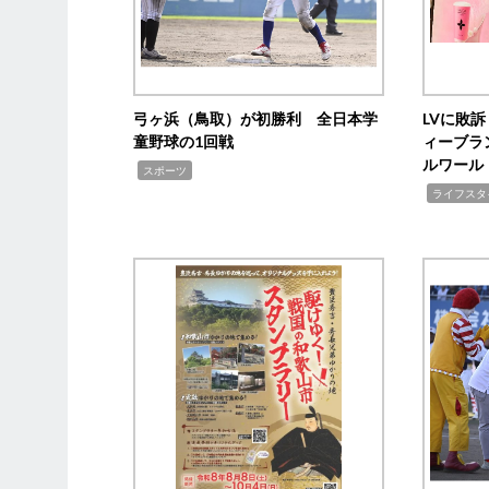
弓ヶ浜（鳥取）が初勝利 全日本学
LVに敗
童野球の1回戦
ィーブラ
ルワール
,
スポーツ
,
ライフスタ