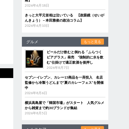
南】
2026年6月18日
きっと大平元首相は泣いている 【政眼鏡（せいが
んきょう）－本田雅俊の政治コラム】
2026年6月10日
グルメ
もっと見る
ビールだけ飲むと倒れる「ふらつく
ビアグラス」発売 “強制的に水を飲
む”仕掛けで適正飲酒を後押し
2026年8月7日
セブン‐イレブン、カレー15商品を一斉投入 名店
監修から冷製うどんまで“夏のカレーフェス”を開催
中
2026年8月6日
横浜高島屋で「韓国市場」がスタート 人気グルメ
から雑貨まで約30ブランドが集結
2026年8月5日