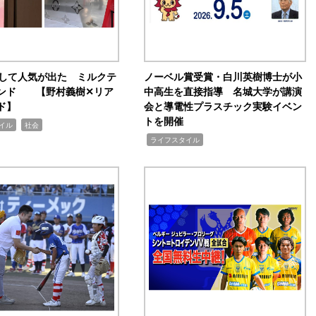
訴して人気が出た ミルクテ
ノーベル賞受賞・白川英樹博士が小
ンド 【野村義樹✕リア
中高生を直接指導 名城大学が講演
ド】
会と導電性プラスチック実験イベン
トを開催
,
イル
社会
,
ライフスタイル