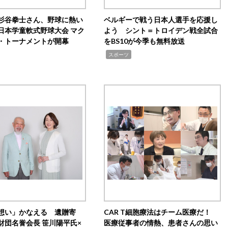
杉谷拳士さん、野球に熱い
ベルギーで戦う日本人選手を応援し
日本学童軟式野球大会 マク
よう シント＝トロイデン戦全試合
・トーナメントが開幕
をBS10が今季も無料放送
,
スポーツ
想い」かなえる 遺贈寄
CAR T細胞療法はチーム医療だ！
財団名誉会長 笹川陽平氏×
医療従事者の情熱、患者さんの思い