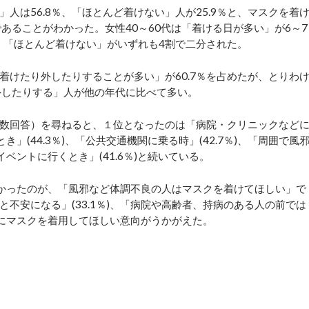
は56.8％、「ほとんど着けない」人が25.9％と、マスクを着
あることがわかった。女性40～60代は「着ける日が多い」が6～7
」「ほとんど着けない」がいずれも4割で二分された。
けたり外したりすることが多い」が60.7％を占めたが、とりわ
外したりする」人が他の年代に比べて多い。
数回答）を尋ねると、１位となったのは「病院・クリニックなど
き」(44.3％)、「公共交通機関に乗る時」(42.7％)、「周囲で風
イベントに行くとき」(41.6％)と続いている。
かったのが、「風邪など体調不良の人はマスクを着けてほしい」で
と不安になる」(33.1％)、「病院や高齢者、持病のある人の前では
他人にマスクを着用してほしい意向がうかがえた。