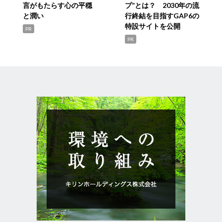
言がもたらす心の平穏
プ”とは？ 2030年の流
と潤い
行終結を目指すGAP6の
特設サイトを公開
PR
PR