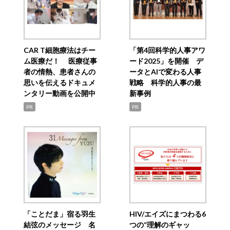
CAR T細胞療法はチー
「第4回科学的人事アワ
ム医療だ！ 医療従事
ード2025」を開催 デ
者の情熱、患者さんの
ータとAIで変わる人事
思いを伝えるドキュメ
戦略 科学的人事の最
ンタリー動画を公開中
新事例
PR
PR
「ことだま」宿る羽生
HIV/エイズにまつわる6
結弦のメッセージ 名
つの“理解のギャッ