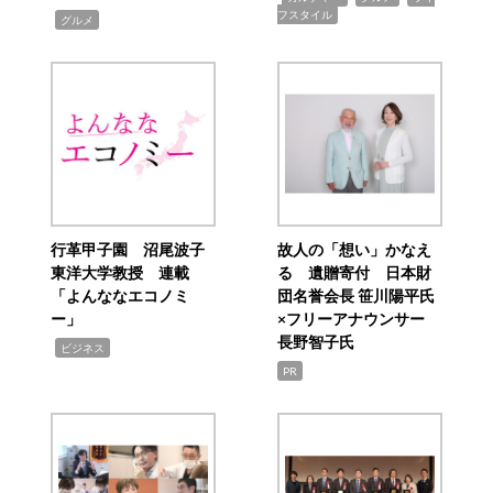
フスタイル
,
グルメ
行革甲子園 沼尾波子
故人の「想い」かなえ
東洋大学教授 連載
る 遺贈寄付 日本財
「よんななエコノミ
団名誉会長 笹川陽平氏
ー」
×フリーアナウンサー
長野智子氏
,
ビジネス
PR