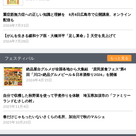
重症筋無力症への正しい知識と理解を 8月8日広島市で公開講座、オンライン
配信も
2026年7月31日
【がんを生きる緩和ケア医・大橋洋平「足し算命」】天空を見上げて
2026年7月28日
フェスティバル
もっと見る
絶品屋台グルメが全国各地から大集結 “庶民派食フェス”第4
回「川口×絶品グルメビール＆日本酒祭り2026」を開催
2026年4月15日
自分で収穫した秋野菜を使って芋煮作りを体験 埼玉県加須市の「ファミリー
ランドむさしの村」
2025年11月4日
春だけじゃもったいないさくらの名所、加治川で秋のマルシェ
2025年10月23日