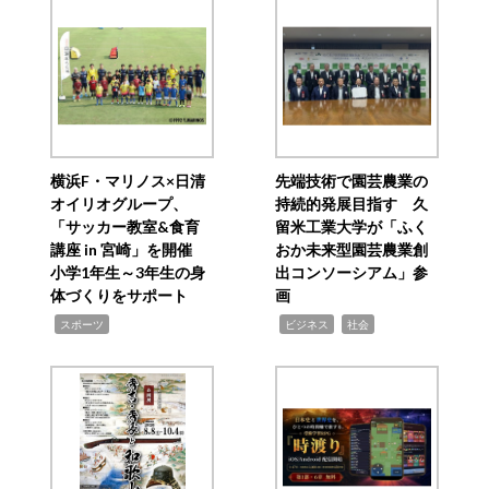
横浜F・マリノス×日清
先端技術で園芸農業の
オイリオグループ、
持続的発展目指す 久
「サッカー教室&食育
留米工業大学が「ふく
講座 in 宮崎」を開催
おか未来型園芸農業創
小学1年生～3年生の身
出コンソーシアム」参
体づくりをサポート
画
,
,
,
スポーツ
ビジネス
社会