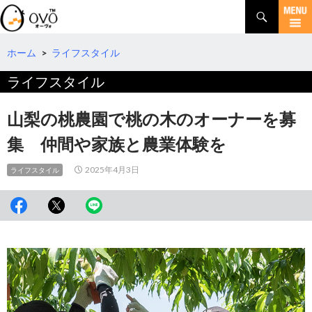
検
索
コ
ン
テ
ホーム
>
ライフスタイル
ン
ライフスタイル
ツ
へ
移
山梨の桃農園で桃の木のオーナーを募
動
集 仲間や家族と農業体験を
2025年4月3日
ライフスタイル