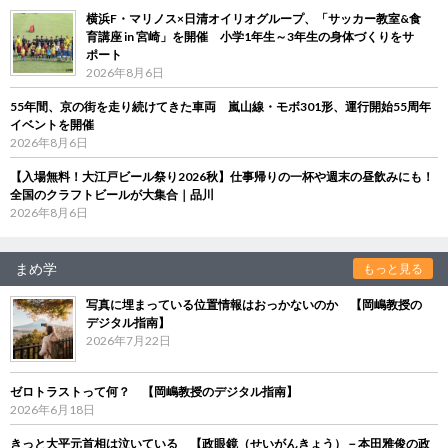
横浜F・マリノス×日清オイリオグループ、「サッカー教室&食
育講座 in 宮崎」を開催 小学1年生～3年生の身体づくりをサ
ポート
2026年8月6日
55年間、京の街を走り続けてきた車両 嵐山線・モボ301形、運行開始55周年
イベントを開催
2026年8月6日
【入場無料！大江戸ビール祭り2026秋】仕事帰りの一杯や週末の昼飲みにも！
全国のクラフトビールが大集合｜品川
2026年8月6日
まめ学
もっと見る
写真に埋まっている位置情報はおっかないのか 【岡嶋教授の
デジタル指南】
2026年7月22日
ゼロトラストって何？ 【岡嶋教授のデジタル指南】
2026年6月18日
きっと大平元首相は泣いている 【政眼鏡（せいがんきょう）－本田雅俊の政