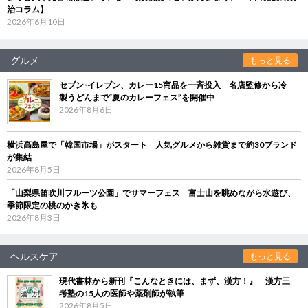
治コラム】
2026年6月10日
グルメ
もっと見る
セブン‐イレブン、カレー15商品を一斉投入 名店監修から冷
製うどんまで“夏のカレーフェス”を開催中
2026年8月6日
横浜高島屋で「韓国市場」がスタート 人気グルメから雑貨まで約30ブランド
が集結
2026年8月5日
「山梨県笛吹川フルーツ公園」でサマーフェス 富士山を眺めながら水遊び、
季節限定の桃のかき氷も
2026年8月3日
ヘルスケア
もっと見る
現代書林から新刊『こんなときには、まず、漢方！』 漢方三
考塾の15人の医師や薬剤師が執筆
2026年8月5日