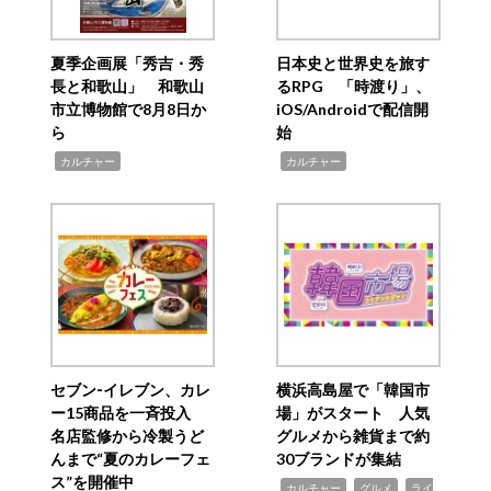
夏季企画展「秀吉・秀
日本史と世界史を旅す
長と和歌山」 和歌山
るRPG 「時渡り」、
市立博物館で8月8日か
iOS/Androidで配信開
ら
始
,
,
カルチャー
カルチャー
セブン‐イレブン、カレ
横浜高島屋で「韓国市
ー15商品を一斉投入
場」がスタート 人気
名店監修から冷製うど
グルメから雑貨まで約
んまで“夏のカレーフェ
30ブランドが集結
ス”を開催中
,
,
,
カルチャー
グルメ
ライ