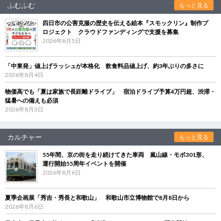
ふむふむ
もっと見る
四日市の公害克服の歴史を伝える絵本『スモックリン』制作プ
ロジェクト クラウドファンディングで支援を募集
2026年8月5日
「中東発」値上げラッシュが本格化 飲食料品値上げ、約3年ぶりの多さに
2026年8月4日
物価高でも「夏は家族で長距離ドライブ」 宿泊ドライブ予算4万円超、渋滞・
猛暑への備えも必須
2026年8月3日
カルチャー
もっと見る
55年間、京の街を走り続けてきた車両 嵐山線・モボ301形、
運行開始55周年イベントを開催
2026年8月6日
夏季企画展「秀吉・秀長と和歌山」 和歌山市立博物館で8月8日から
2026年8月6日