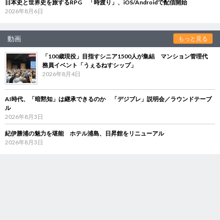
日本史と世界史を旅するRPG 「時渡り」、iOS/Androidで配信開始
2026年8月6日
動画
もっと見る
「100歳現役」目指すシニア1500人が集結 マンション管理代
務員イベント「うぇるねすシップ」
2026年8月4日
AI時代、「暗黙知」は継承できるのか 「デジブレ」説明会／ラウンドテーブ
ル
2026年8月3日
紀伊勝浦の魅力を堪能 ホテル浦島、日昇館をリニューアル
2026年8月3日