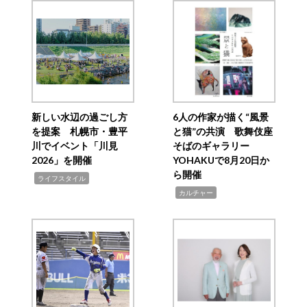
新しい水辺の過ごし方
6人の作家が描く“風景
を提案 札幌市・豊平
と猫”の共演 歌舞伎座
川でイベント「川見
そばのギャラリー
2026」を開催
YOHAKUで8月20日か
ら開催
,
ライフスタイル
,
カルチャー