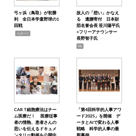
弓ヶ浜（鳥取）が初勝
故人の「想い」かなえ
利 全日本学童野球の1
る 遺贈寄付 日本財
回戦
団名誉会長 笹川陽平氏
×フリーアナウンサー
,
スポーツ
長野智子氏
PR
CAR T細胞療法はチー
「第4回科学的人事アワ
ム医療だ！ 医療従事
ード2025」を開催 デ
者の情熱、患者さんの
ータとAIで変わる人事
思いを伝えるドキュメ
戦略 科学的人事の最
ンタリー動画を公開中
新事例