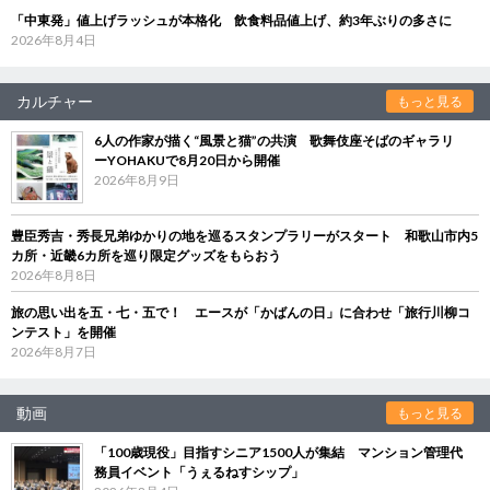
「中東発」値上げラッシュが本格化 飲食料品値上げ、約3年ぶりの多さに
2026年8月4日
カルチャー
もっと見る
6人の作家が描く“風景と猫”の共演 歌舞伎座そばのギャラリ
ーYOHAKUで8月20日から開催
2026年8月9日
豊臣秀吉・秀長兄弟ゆかりの地を巡るスタンプラリーがスタート 和歌山市内5
カ所・近畿6カ所を巡り限定グッズをもらおう
2026年8月8日
旅の思い出を五・七・五で！ エースが「かばんの日」に合わせ「旅行川柳コ
ンテスト」を開催
2026年8月7日
動画
もっと見る
「100歳現役」目指すシニア1500人が集結 マンション管理代
務員イベント「うぇるねすシップ」