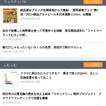
フェスティバル
もっと見る
絶品屋台グルメが全国各地から大集結 “庶民派食フェス”第4
回「川口×絶品グルメビール＆日本酒祭り2026」を開催
2026年4月15日
自分で収穫した秋野菜を使って芋煮作りを体験 埼玉県加須市の「ファミリー
ランドむさしの村」
2025年11月4日
春だけじゃもったいないさくらの名所、加治川で秋のマルシェ
2025年10月23日
ふむふむ
もっと見る
クラゲに刺されたらどうする？ 真水で洗うのはNG、正しい
応急処置を知っておこう
2026年8月10日
四日市の公害克服の歴史を伝える絵本『スモックリン』制作プロジェクト ク
ラウドファンディングで支援を募集
2026年8月5日