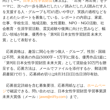
向けて――。
日本女性学習財団
(東京)は、「出発・再出発」をテ
ーマに、次への一歩を踏みだしたい／踏みだした人(踏みだす人
を支援する人・グループも可)の思いや学び、実践の過程などを
まとめたレポートを募集している。レポートの内容は、家庭、
仕事、学校生活、地域活動、女性運動、NPO・NGO活動、社
会教育・生涯学習活動、震災経験や復興に向けた営みなど、幅
広い領域が対象。優秀作を「第9回 日本女性学習財団 未来大
賞」として表彰する。
応募資格は、趣旨に関心を持つ個人・グループ。性別・国籍
は不問。未発表の作品(5000字～1万字)に限る。優秀作品1篇に
「第9回 日本女性学習財団 未来大賞」として奨励金10万円を贈
呈する。応募方法は、メールでファイルを添付するか、郵送(簡
易書留)で行う。応募締め切りは8月31日(日)当日消印有効。
応募規定詳細を含む募集要項、応募用紙などは、
ホームペー
ジ
で確認できる。問い合わせは、日本女性学習財団 学習事業課
未来大賞係（メール：
jawe@nifty.com
）まで。