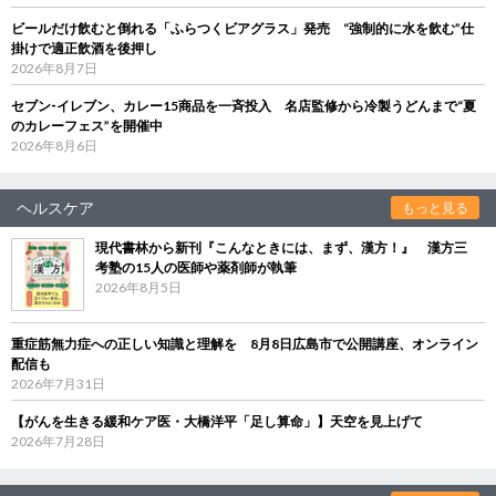
ビールだけ飲むと倒れる「ふらつくビアグラス」発売 “強制的に水を飲む”仕
掛けで適正飲酒を後押し
2026年8月7日
セブン‐イレブン、カレー15商品を一斉投入 名店監修から冷製うどんまで“夏
のカレーフェス”を開催中
2026年8月6日
ヘルスケア
もっと見る
現代書林から新刊『こんなときには、まず、漢方！』 漢方三
考塾の15人の医師や薬剤師が執筆
2026年8月5日
重症筋無力症への正しい知識と理解を 8月8日広島市で公開講座、オンライン
配信も
2026年7月31日
【がんを生きる緩和ケア医・大橋洋平「足し算命」】天空を見上げて
2026年7月28日