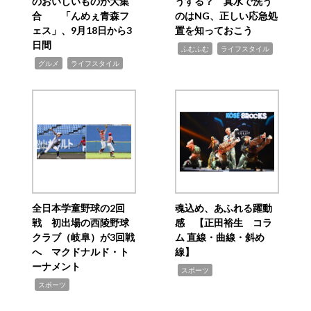
のおいしいものが大集
うする？ 真水で洗う
合 「んめぇ青森フ
のはNG、正しい応急処
ェス」、9月18日から3
置を知っておこう
日間
,
,
ふむふむ
ライフスタイル
,
,
グルメ
ライフスタイル
全日本学童野球の2回
魂込め、あふれる躍動
戦 初出場の西陵野球
感 【正田裕生 コラ
クラブ（岐阜）が3回戦
ム 直線・曲線・斜め
へ マクドナルド・ト
線】
ーナメント
,
スポーツ
,
スポーツ