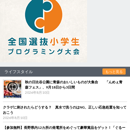
ライフスタイル
もっと見る
秋の日比谷公園に青森のおいしいものが大集合 「んめぇ青
森フェス」、9月18日から3日間
2026年8月10日
クラゲに刺されたらどうする？ 真水で洗うのはNG、正しい応急処置を知って
おこう
2026年8月10日
【参加無料】長野県内12カ所の発電所をめぐって豪華賞品をゲット！「ぐるー