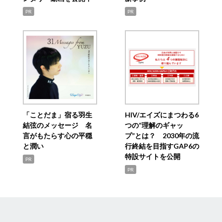
PR
PR
「ことだま」宿る羽生
HIV/エイズにまつわる6
結弦のメッセージ 名
つの“理解のギャッ
言がもたらす心の平穏
プ”とは？ 2030年の流
と潤い
行終結を目指すGAP6の
特設サイトを公開
PR
PR