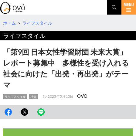
検
索
コ
ン
テ
ホーム
>
ライフスタイル
ン
ライフスタイル
ツ
へ
移
「第9回 日本女性学習財団 未来大賞」
動
レポート募集中 多様性を受け入れる
社会に向けた「出発・再出発」がテー
マ
OVO
2025年5月10日
ライフスタイル
社会