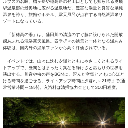
ルプスの名峰、槍ヶ岳や穂高岳の登山口としても知られる奥飛
騨温泉郷の最奥地に広がる温泉地だ。豊富な湯量と良質な単純
温泉を誇り、旅館やホテル、露天風呂が点在する自然派温泉リ
ゾートになっている。
「新穂高の湯」は、蒲田川の清流のすぐ脇に設けられた開放
感あふれる混浴露天風呂。四季折々の絶景と一体となる湯あみ
体験は、国内外の温泉ファンから高く評価されている。
イベントでは、山々に沈む夕陽とともにやさしくともるライ
トアップで、昼間とはまったく異なる静けさと温もりの世界を
演出する。川音や虫の声をBGMに、澄んだ空気とともに心ほど
ける時間を過ごせる。ライトアップ時間は夕暮れ～21時まで(通
常営業時間～18時)。入浴料は清掃協力金として300円程度。