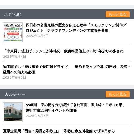
ふむふむ
もっと見る
四日市の公害克服の歴史を伝える絵本『スモックリン』制作プ
ロジェクト クラウドファンディングで支援を募集
2026年8月5日
「中東発」値上げラッシュが本格化 飲食料品値上げ、約3年ぶりの多さに
2026年8月4日
物価高でも「夏は家族で長距離ドライブ」 宿泊ドライブ予算4万円超、渋滞・
猛暑への備えも必須
2026年8月3日
カルチャー
もっと見る
55年間、京の街を走り続けてきた車両 嵐山線・モボ301形、
運行開始55周年イベントを開催
2026年8月6日
夏季企画展「秀吉・秀長と和歌山」 和歌山市立博物館で8月8日から