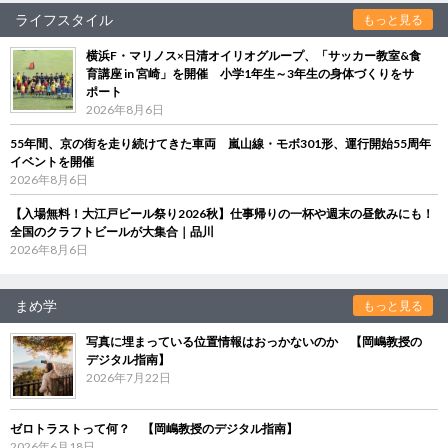
ライフスタイル
もっと見る
横浜F・マリノス×日清オイリオグループ、「サッカー教室&食
育講座 in 宮崎」を開催 小学1年生～3年生の身体づくりをサ
ポート
2026年8月6日
55年間、京の街を走り続けてきた車両 嵐山線・モボ301形、運行開始55周年
イベントを開催
2026年8月6日
【入場無料！大江戸ビール祭り2026秋】仕事帰りの一杯や週末の昼飲みにも！
全国のクラフトビールが大集合｜品川
2026年8月6日
まめ学
もっと見る
写真に埋まっている位置情報はおっかないのか 【岡嶋教授の
デジタル指南】
2026年7月22日
ゼロトラストって何？ 【岡嶋教授のデジタル指南】
2026年6月18日