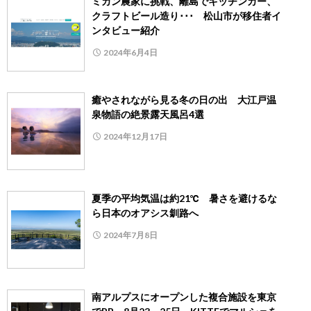
ミカン農家に挑戦、離島でキッチンカー、
クラフトビール造り･･･ 松山市が移住者イ
ンタビュー紹介
2024年6月4日
癒やされながら見る冬の日の出 大江戸温
泉物語の絶景露天風呂4選
2024年12月17日
夏季の平均気温は約21℃ 暑さを避けるな
ら日本のオアシス釧路へ
2024年7月8日
南アルプスにオープンした複合施設を東京