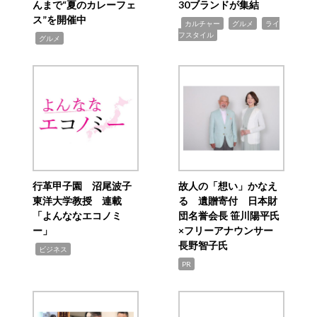
んまで“夏のカレーフェ
30ブランドが集結
ス”を開催中
,
,
,
カルチャー
グルメ
ライ
フスタイル
,
グルメ
行革甲子園 沼尾波子
故人の「想い」かなえ
東洋大学教授 連載
る 遺贈寄付 日本財
「よんななエコノミ
団名誉会長 笹川陽平氏
ー」
×フリーアナウンサー
長野智子氏
,
ビジネス
PR