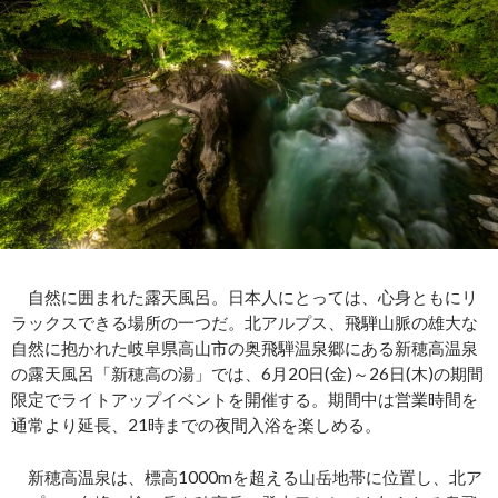
自然に囲まれた露天風呂。日本人にとっては、心身ともにリ
ラックスできる場所の一つだ。北アルプス、飛騨山脈の雄大な
自然に抱かれた岐阜県高山市の奥飛騨温泉郷にある新穂高温泉
の露天風呂「新穂高の湯」では、6月20日(金)～26日(木)の期間
限定でライトアップイベントを開催する。期間中は営業時間を
通常より延長、21時までの夜間入浴を楽しめる。
新穂高温泉は、標高1000mを超える山岳地帯に位置し、北ア