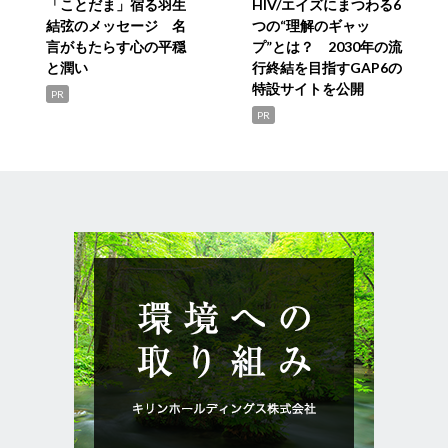
「ことだま」宿る羽生
HIV/エイズにまつわる6
結弦のメッセージ 名
つの“理解のギャッ
言がもたらす心の平穏
プ”とは？ 2030年の流
と潤い
行終結を目指すGAP6の
特設サイトを公開
PR
PR