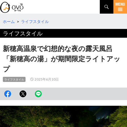
検
索
コ
ン
テ
ホーム
>
ライフスタイル
ン
ライフスタイル
ツ
へ
移
新穂高温泉で幻想的な夜の露天風呂
動
「新穂高の湯」が期間限定ライトアッ
プ
2025年6月10日
ライフスタイル