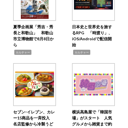
夏季企画展「秀吉・秀
日本史と世界史を旅す
長と和歌山」 和歌山
るRPG 「時渡り」、
市立博物館で8月8日か
iOS/Androidで配信開
ら
始
,
,
カルチャー
カルチャー
セブン‐イレブン、カレ
横浜高島屋で「韓国市
ー15商品を一斉投入
場」がスタート 人気
名店監修から冷製うど
グルメから雑貨まで約