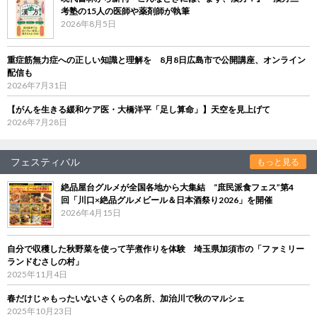
考塾の15人の医師や薬剤師が執筆
2026年8月5日
重症筋無力症への正しい知識と理解を 8月8日広島市で公開講座、オンライン
配信も
2026年7月31日
【がんを生きる緩和ケア医・大橋洋平「足し算命」】天空を見上げて
2026年7月28日
フェスティバル
もっと見る
絶品屋台グルメが全国各地から大集結 “庶民派食フェス”第4
回「川口×絶品グルメビール＆日本酒祭り2026」を開催
2026年4月15日
自分で収穫した秋野菜を使って芋煮作りを体験 埼玉県加須市の「ファミリー
ランドむさしの村」
2025年11月4日
春だけじゃもったいないさくらの名所、加治川で秋のマルシェ
2025年10月23日