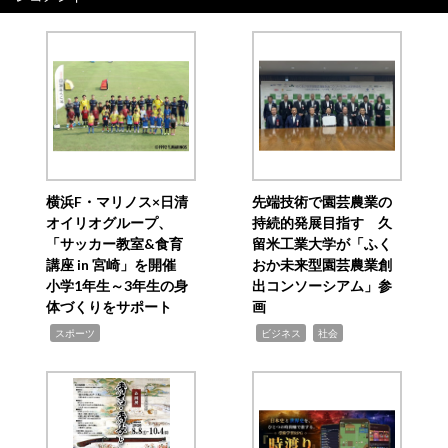
横浜F・マリノス×日清
先端技術で園芸農業の
オイリオグループ、
持続的発展目指す 久
「サッカー教室&食育
留米工業大学が「ふく
講座 in 宮崎」を開催
おか未来型園芸農業創
小学1年生～3年生の身
出コンソーシアム」参
体づくりをサポート
画
,
,
,
スポーツ
ビジネス
社会