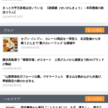
きっと大平元首相は泣いている 【政眼鏡（せいがんきょう）－本田雅俊の政
治コラム】
2026年6月10日
グルメ
もっと見る
セブン‐イレブン、カレー15商品を一斉投入 名店監修から冷
製うどんまで“夏のカレーフェス”を開催中
2026年8月6日
横浜高島屋で「韓国市場」がスタート 人気グルメから雑貨まで約30ブランド
が集結
2026年8月5日
「山梨県笛吹川フルーツ公園」でサマーフェス 富士山を眺めながら水遊び、
季節限定の桃のかき氷も
2026年8月3日
ヘルスケア
もっと見る
現代書林から新刊『こんなときには、まず、漢方！』 漢方三