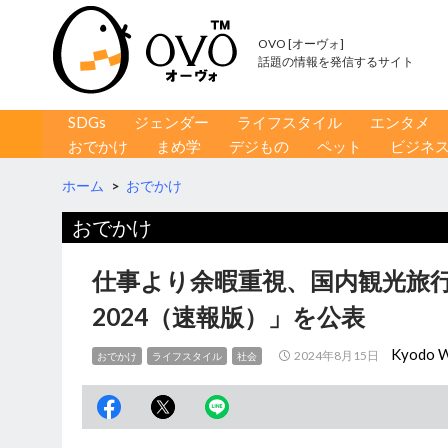
OVO [オーヴォ]
話題の情報を発信するサイト
コンテンツへ移動
検
SDGs
ジェンダー
ライフスタイル
エンタメ
索
おでかけ
まめ学
デジもの
ペット
ビジネ
ホーム
>
おでかけ
おでかけ
仕事より余暇重視、国内観光旅
2024（速報版）」を公表
Kyodo W
2024年8月15日
おでかけ
ライフスタイル
社会