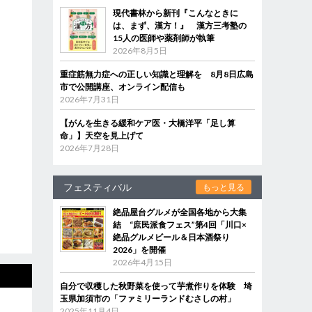
現代書林から新刊『こんなときに
は、まず、漢方！』 漢方三考塾の
15人の医師や薬剤師が執筆
2026年8月5日
重症筋無力症への正しい知識と理解を 8月8日広島
市で公開講座、オンライン配信も
2026年7月31日
【がんを生きる緩和ケア医・大橋洋平「足し算
命」】天空を見上げて
2026年7月28日
フェスティバル
もっと見る
絶品屋台グルメが全国各地から大集
結 “庶民派食フェス”第4回「川口×
絶品グルメビール＆日本酒祭り
2026」を開催
2026年4月15日
自分で収穫した秋野菜を使って芋煮作りを体験 埼
玉県加須市の「ファミリーランドむさしの村」
2025年11月4日