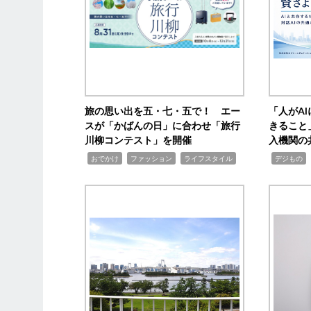
旅の思い出を五・七・五で！ エー
「人がA
スが「かばんの日」に合わせ「旅行
きること
川柳コンテスト」を開催
入機関の
,
,
,
,
,
おでかけ
ファッション
ライフスタイル
デジもの