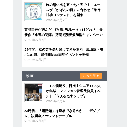
旅の思い出を五・七・五で！ エー
スが「かばんの日」に合わせ「旅行
川柳コンテスト」を開催
2026年8月7日
東野圭吾が選んだ「記憶に残る一文」はどれ？ 最
新作『永遠の記憶』発売で読者参加型キャンペーン
2026年8月7日
55年間、京の街を走り続けてきた車両 嵐山線・モ
ボ301形、運行開始55周年イベントを開催
2026年8月6日
動画
もっと見る
「100歳現役」目指すシニア1500人
が集結 マンション管理代務員イベ
ント「うぇるねすシップ」
2026年8月4日
AI時代、「暗黙知」は継承できるのか 「デジブ
レ」説明会／ラウンドテーブル
2026年8月3日