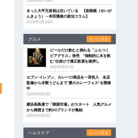
2026年6月18日
きっと大平元首相は泣いている 【政眼鏡（せいが
んきょう）－本田雅俊の政治コラム】
2026年6月10日
グルメ
もっと見る
ビールだけ飲むと倒れる「ふらつく
ビアグラス」発売 “強制的に水を飲
む”仕掛けで適正飲酒を後押し
2026年8月7日
セブン‐イレブン、カレー15商品を一斉投入 名店
監修から冷製うどんまで“夏のカレーフェス”を開催
中
2026年8月6日
横浜高島屋で「韓国市場」がスタート 人気グルメ
から雑貨まで約30ブランドが集結
2026年8月5日
ヘルスケア
もっと見る