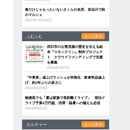
春だけじゃもったいないさくらの名所、加治川で秋
のマルシェ
2025年10月23日
ふむふむ
もっと見る
四日市の公害克服の歴史を伝える絵
本『スモックリン』制作プロジェク
ト クラウドファンディングで支援
を募集
2026年8月5日
「中東発」値上げラッシュが本格化 飲食料品値上
げ、約3年ぶりの多さに
2026年8月4日
物価高でも「夏は家族で長距離ドライブ」 宿泊ド
ライブ予算4万円超、渋滞・猛暑への備えも必須
2026年8月3日
カルチャー
もっと見る