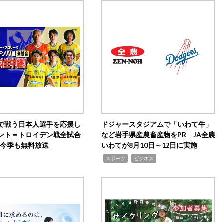
で戦う日本人選手を応援し
ドジャースタジアムで「いわて牛」
ント＝トロイデン戦全試合
など岩手県産農畜産物をPR JA全農
0が今季も無料放送
いわてが8月10日～12日に実施
,
,
スポーツ
ビジネス