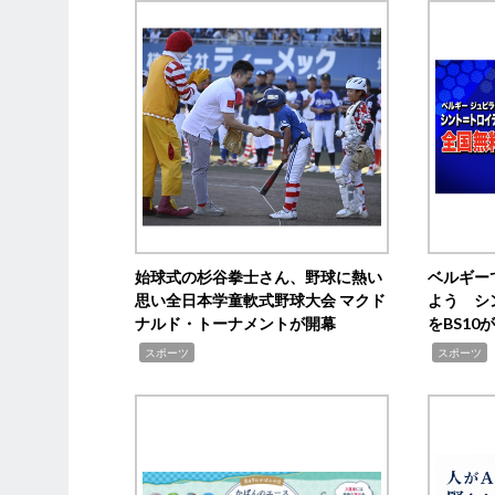
始球式の杉谷拳士さん、野球に熱い
ベルギー
思い全日本学童軟式野球大会 マクド
よう シ
ナルド・トーナメントが開幕
をBS1
,
,
スポーツ
スポーツ