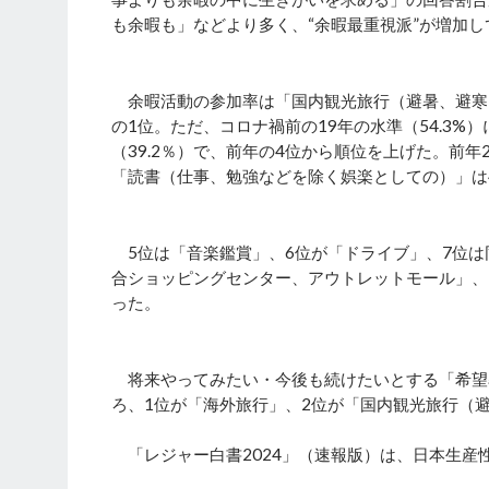
も余暇も」などより多く、“余暇最重視派”が増加
余暇活動の参加率は「国内観光旅行（避暑、避寒、
の1位。ただ、コロナ禍前の19年の水準（54.3
（39.2％）で、前年の4位から順位を上げた。前
「読書（仕事、勉強などを除く娯楽としての）」は
5位は「音楽鑑賞」、6位が「ドライブ」、7位は
合ショッピングセンター、アウトレットモール」、
った。
将来やってみたい・今後も続けたいとする「希望
ろ、1位が「海外旅行」、2位が「国内観光旅行（
「レジャー白書2024」（速報版）は、日本生産