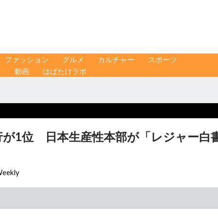
ファッション
グルメ
カルチャー
スポーツ
ス
動画
はばたけラボ
行が1位 日本生産性本部が「レジャー白
eekly