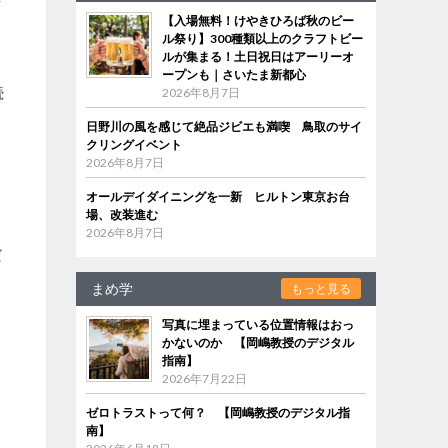
【入場無料！けやきひろば秋のビー
ル祭り】300種類以上のクラフトビー
ルが集まる！土日祝日はアーリーオ
ープンも｜さいたま新都心
続
2026年8月7日
日野川の風を感じて絶品ジビエも満喫 鳥取のサイ
クリングイベント
2026年8月7日
オールデイダイニングを一新 ヒルトン東京お台
場、改装進む
2026年8月7日
だ
まめ学
もっと見る
写真に埋まっている位置情報はおっ
かないのか 【岡嶋教授のデジタル
こ
指南】
。
2026年7月22日
ゼロトラストって何？ 【岡嶋教授のデジタル指
南】