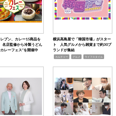
イレブン、カレー15商品を
横浜高島屋で「韓国市場」がスター
 名店監修から冷製うどん
ト 人気グルメから雑貨まで約30ブ
のカレーフェス”を開催中
ランドが集結
,
,
,
カルチャー
グルメ
ライフスタイル