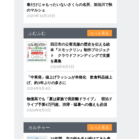
春だけじゃもったいないさくらの名所、加治川で秋
のマルシェ
2025年10月23日
ふむふむ
もっと見る
四日市の公害克服の歴史を伝える絵
本『スモックリン』制作プロジェク
ト クラウドファンディングで支援
を募集
2026年8月5日
「中東発」値上げラッシュが本格化 飲食料品値上
げ、約3年ぶりの多さに
2026年8月4日
物価高でも「夏は家族で長距離ドライブ」 宿泊ド
ライブ予算4万円超、渋滞・猛暑への備えも必須
2026年8月3日
カルチャー
もっと見る
55年間、京の街を走り続けてきた車