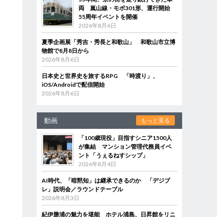
両 嵐山線・モボ301形、運行開始
55周年イベントを開催
2026年8月6日
夏季企画展「秀吉・秀長と和歌山」 和歌山市立博
物館で8月8日から
2026年8月6日
日本史と世界史を旅するRPG 「時渡り」、
iOS/Androidで配信開始
2026年8月6日
動画
もっと見る
「100歳現役」目指すシニア1500人
が集結 マンション管理代務員イベ
ント「うぇるねすシップ」
2026年8月4日
AI時代、「暗黙知」は継承できるのか 「デジブ
レ」説明会／ラウンドテーブル
2026年8月3日
紀伊勝浦の魅力を堪能 ホテル浦島、日昇館をリニ