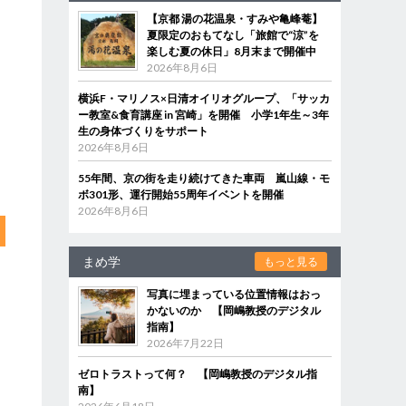
【京都 湯の花温泉・すみや亀峰菴】
夏限定のおもてなし「旅館で“涼”を
楽しむ夏の休日」8月末まで開催中
2026年8月6日
横浜F・マリノス×日清オイリオグループ、「サッカ
ー教室&食育講座 in 宮崎」を開催 小学1年生～3年
生の身体づくりをサポート
2026年8月6日
55年間、京の街を走り続けてきた車両 嵐山線・モ
ボ301形、運行開始55周年イベントを開催
2026年8月6日
まめ学
もっと見る
写真に埋まっている位置情報はおっ
かないのか 【岡嶋教授のデジタル
指南】
2026年7月22日
ゼロトラストって何？ 【岡嶋教授のデジタル指
南】