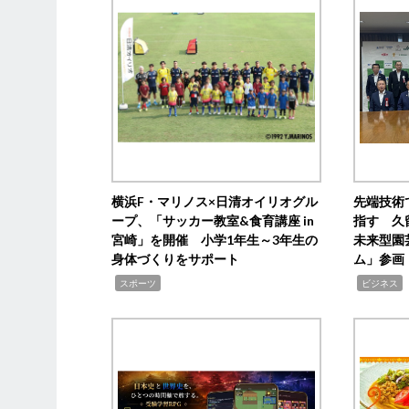
横浜F・マリノス×日清オイリオグル
先端技術
ープ、「サッカー教室&食育講座 in
指す 久
宮崎」を開催 小学1年生～3年生の
未来型園
身体づくりをサポート
ム」参画
,
,
,
スポーツ
ビジネス