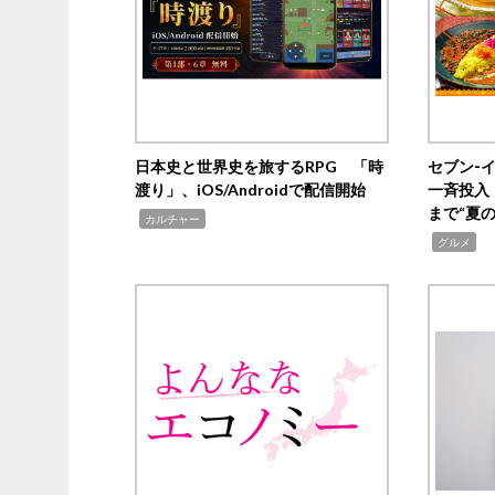
日本史と世界史を旅するRPG 「時
セブン‐
渡り」、iOS/Androidで配信開始
一斉投入
まで“夏
,
カルチャー
,
グルメ