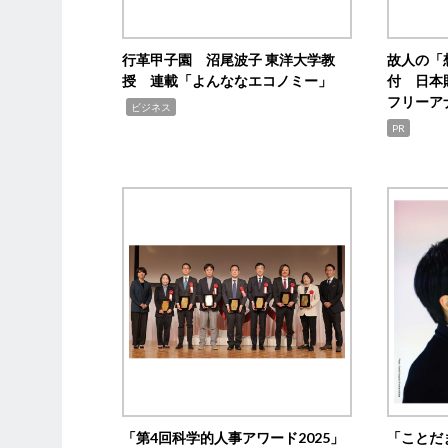
行革甲子園 沼尾波子 東洋大学教
故人の「
授 連載「よんななエコノミー」
付 日本
フリーア
,
ビジネス
PR
「第4回科学的人事アワード2025」
「ことだ