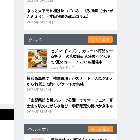
2026年6月18日
きっと大平元首相は泣いている 【政眼鏡（せいが
んきょう）－本田雅俊の政治コラム】
2026年6月10日
グルメ
もっと見る
セブン‐イレブン、カレー15商品を一
斉投入 名店監修から冷製うどんま
で“夏のカレーフェス”を開催中
2026年8月6日
横浜高島屋で「韓国市場」がスタート 人気グルメ
から雑貨まで約30ブランドが集結
2026年8月5日
「山梨県笛吹川フルーツ公園」でサマーフェス 富
士山を眺めながら水遊び、季節限定の桃のかき氷も
2026年8月3日
ヘルスケア
もっと見る