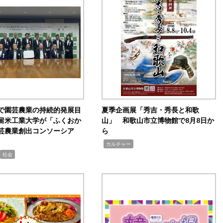
で園芸農業の持続的発展目
夏季企画展「秀吉・秀長と和歌
留米工業大学が「ふくおか
山」 和歌山市立博物館で8月8日か
芸農業創出コンソーシア
ら
,
カルチャー
社会