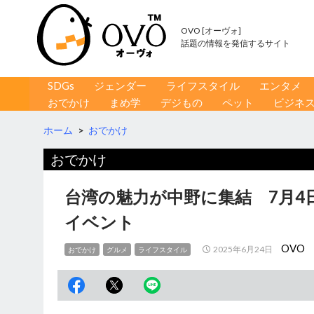
OVO [オーヴォ]
話題の情報を発信するサイト
コンテンツへ移動
検
SDGs
ジェンダー
ライフスタイル
エンタメ
索
おでかけ
まめ学
デジもの
ペット
ビジネ
ホーム
>
おでかけ
おでかけ
台湾の魅力が中野に集結 7月4
イベント
OVO
2025年6月24日
おでかけ
グルメ
ライフスタイル