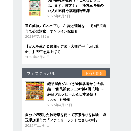
現代書林から新刊『こんなときに
は、まず、漢方！』 漢方三考塾の
15人の医師や薬剤師が執筆
2026年8月5日
重症筋無力症への正しい知識と理解を 8月8日広島
市で公開講座、オンライン配信も
2026年7月31日
【がんを生きる緩和ケア医・大橋洋平「足し算
命」】天空を見上げて
2026年7月28日
フェスティバル
もっと見る
絶品屋台グルメが全国各地から大集
結 “庶民派食フェス”第4回「川口×
絶品グルメビール＆日本酒祭り
2026」を開催
2026年4月15日
自分で収穫した秋野菜を使って芋煮作りを体験 埼
玉県加須市の「ファミリーランドむさしの村」
2025年11月4日