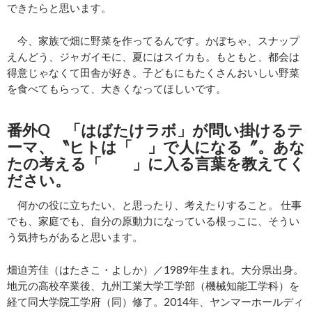
できたらと思います。
今、家族で畑に野菜を作ってるんです。かぼちゃ、スナップ
えんどう、ジャガイモに、夏にはスイカも。もともと、都会は
得意じゃなくて田舎が好き。子どもにもたくさんおいしい野菜
を食べてもらって、大きくなってほしいです。
番外Q 「はばたけラボ」が問い掛けるテ
ーマ、〝ヒトは「 」で人になる〞。あな
たの考える「 」に入る言葉を教えてく
ださい。
何かの役に立ちたい、と思ったり、考えたりすること。 仕事
でも、家庭でも、自分の原動力になっている根っこに、そうい
う気持ちがあると思います。
畑迫芳佳（はたさこ・よしか）／1989年生まれ。大分県出身。
地元の高校卒業後、九州工業大学工学部（機械知能工学科）を
経て同大学院工学府（同）修了。2014年、ヤンマーホールディ