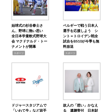
始球式の杉谷拳士さ
ベルギーで戦う日本人
ん、野球に熱い思い
選手を応援しよう シ
全日本学童軟式野球大
ント＝トロイデン戦全
会 マクドナルド・トー
試合をBS10が今季も無
ナメントが開幕
料放送
,
,
スポーツ
スポーツ
ドジャースタジアムで
故人の「想い」かなえ
「いわて牛」など岩手
る 遺贈寄付 日本財