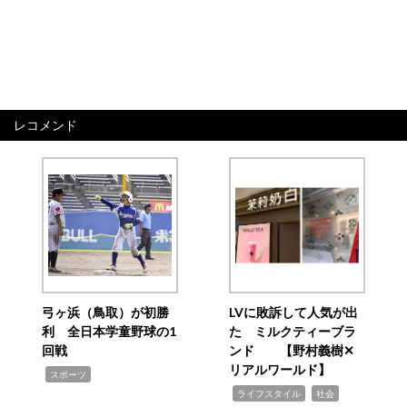
レコメンド
弓ヶ浜（鳥取）が初勝
LVに敗訴して人気が出
利 全日本学童野球の1
た ミルクティーブラ
回戦
ンド 【野村義樹✕
リアルワールド】
,
スポーツ
,
,
ライフスタイル
社会