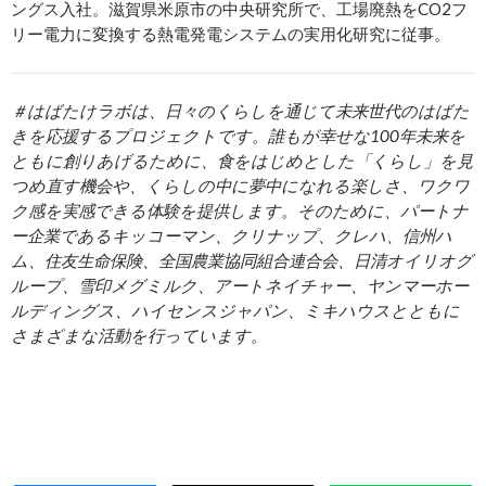
ングス入社。滋賀県米原市の中央研究所で、工場廃熱をCO2フ
リー電力に変換する熱電発電システムの実用化研究に従事。
＃はばたけラボは、日々のくらしを通じて未来世代のはばた
きを応援するプロジェクトです。誰もが幸せな100年未来を
ともに創りあげるために、食をはじめとした「くらし」を見
つめ直す機会や、くらしの中に夢中になれる楽しさ、ワクワ
ク感を実感できる体験を提供します。そのために、パートナ
ー企業であるキッコーマン、クリナップ、クレハ、信州ハ
ム、住友生命保険、全国農業協同組合連合会、日清オイリオグ
ループ、雪印メグミルク、アートネイチャー、ヤンマーホー
ルディングス、ハイセンスジャパン、ミキハウスとともに
さまざまな活動を行っています。