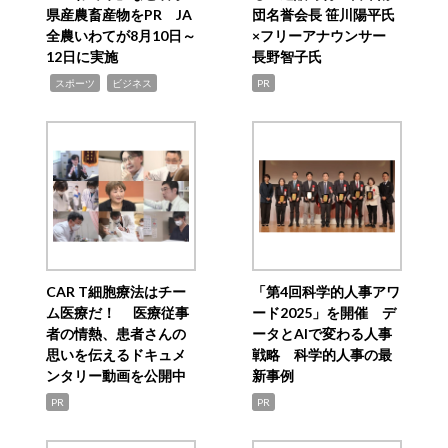
県産農畜産物をPR JA
団名誉会長 笹川陽平氏
全農いわてが8月10日～
×フリーアナウンサー
12日に実施
長野智子氏
,
,
スポーツ
ビジネス
PR
CAR T細胞療法はチー
「第4回科学的人事アワ
ム医療だ！ 医療従事
ード2025」を開催 デ
者の情熱、患者さんの
ータとAIで変わる人事
思いを伝えるドキュメ
戦略 科学的人事の最
ンタリー動画を公開中
新事例
PR
PR