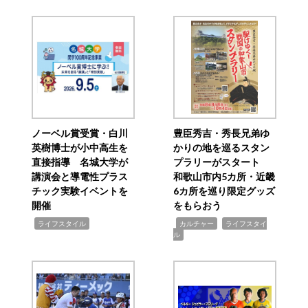
ノーベル賞受賞・白川
豊臣秀吉・秀長兄弟ゆ
英樹博士が小中高生を
かりの地を巡るスタン
直接指導 名城大学が
プラリーがスタート
講演会と導電性プラス
和歌山市内5カ所・近畿
チック実験イベントを
6カ所を巡り限定グッズ
開催
をもらおう
,
,
,
ライフスタイル
カルチャー
ライフスタイ
ル