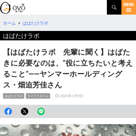
検
索
コ
ン
テ
ホーム
>
はばたけラボ
ン
はばたけラボ
ツ
へ
移
【はばたけラボ 先輩に聞く】はばた
動
きに必要なのは、“役に立ちたいと考え
ること”――ヤンマーホールディング
ス・畑迫芳佳さん
2025年7月9日
はばたけラボ
ライフスタイル