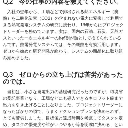
Q.2 今の仕事の内容を教えてください。
入社の翌年から、工場などで排出される熱エネルギー（廃
熱）を二酸化炭素（CO2）の含まれない電力に変換して利用で
きる熱電発電システムの研究に携わり、18年からはプロジェク
トリーダーを務めています。実は、国内の石油、石炭、天然ガ
スといった一次エネルギーの約6割が熱として捨てられている
んです。熱電発電システムでは、その廃熱を有効活用します。
ゼロから始めた研究開発が終わり、システムの商品化に取り組
み始めました。
Q.3 ゼロからの立ち上げは苦労があった
のでは。
当初は、小さな発電出力の基礎研究だったのですが、環境省
の委託事業となり、工場などにも導入できるキロワット級まで
出力を引き上げることになりました。プロジェクトリーダーに
なったばかりの頃で、うまくアクションプランを決められず、
とても苦労しました。目標値と達成時期を考慮してタスクを定
め、タスクの優先度や誰がいつやるか等を明確に決める、とい