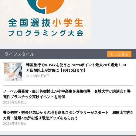
ライフスタイル
もっと見る
韓国旅行でau PAYを使うとPontaポイント最大20％還元！30
万店舗以上が対象に【9月30日まで】
2026年8月8日
ノーベル賞受賞・白川英樹博士が小中高生を直接指導 名城大学が講演会と導
電性プラスチック実験イベントを開催
2026年8月8日
豊臣秀吉・秀長兄弟ゆかりの地を巡るスタンプラリーがスタート 和歌山市内5
カ所・近畿6カ所を巡り限定グッズをもらおう
2026年8月8日