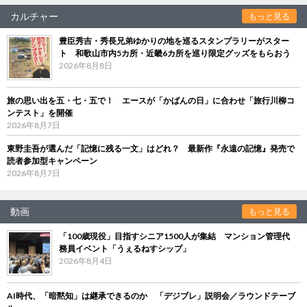
カルチャー
もっと見る
豊臣秀吉・秀長兄弟ゆかりの地を巡るスタンプラリーがスター
ト 和歌山市内5カ所・近畿6カ所を巡り限定グッズをもらおう
2026年8月8日
旅の思い出を五・七・五で！ エースが「かばんの日」に合わせ「旅行川柳コ
ンテスト」を開催
2026年8月7日
東野圭吾が選んだ「記憶に残る一文」はどれ？ 最新作『永遠の記憶』発売で
読者参加型キャンペーン
2026年8月7日
動画
もっと見る
「100歳現役」目指すシニア1500人が集結 マンション管理代
務員イベント「うぇるねすシップ」
2026年8月4日
AI時代、「暗黙知」は継承できるのか 「デジブレ」説明会／ラウンドテーブ