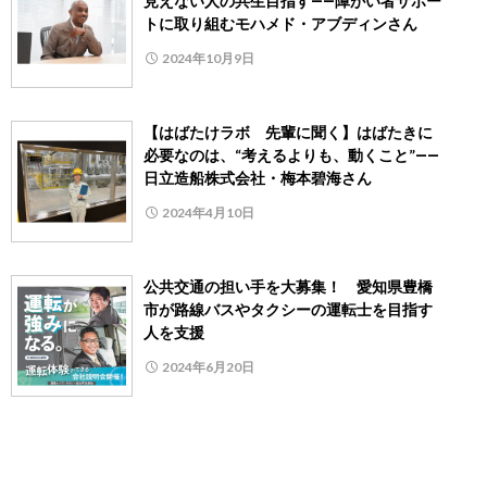
見えない人の共生目指す――障がい者サポー
トに取り組むモハメド・アブディンさん
2024年10月9日
【はばたけラボ 先輩に聞く】はばたきに
必要なのは、“考えるよりも、動くこと”――
日立造船株式会社・梅本碧海さん
2024年4月10日
公共交通の担い手を大募集！ 愛知県豊橋
市が路線バスやタクシーの運転士を目指す
人を支援
2024年6月20日