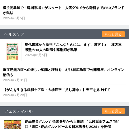
横浜高島屋で「韓国市場」がスタート 人気グルメから雑貨まで約30ブランド
が集結
2026年8月5日
ヘルスケア
もっと見る
現代書林から新刊『こんなときには、まず、漢方！』 漢方三
考塾の15人の医師や薬剤師が執筆
2026年8月5日
重症筋無力症への正しい知識と理解を 8月8日広島市で公開講座、オンライン
配信も
2026年7月31日
【がんを生きる緩和ケア医・大橋洋平「足し算命」】天空を見上げて
2026年7月28日
フェスティバル
もっと見る
絶品屋台グルメが全国各地から大集結 “庶民派食フェス”第4
回「川口×絶品グルメビール＆日本酒祭り2026」を開催