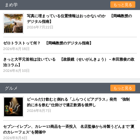
まめ学
もっと見る
写真に埋まっている位置情報はおっかないのか 【岡嶋教授の
デジタル指南】
2026年7月22日
ゼロトラストって何？ 【岡嶋教授のデジタル指南】
2026年6月18日
きっと大平元首相は泣いている 【政眼鏡（せいがんきょう）－本田雅俊の政
治コラム】
2026年6月10日
グルメ
もっと見る
ビールだけ飲むと倒れる「ふらつくビアグラス」発売 “強制
的に水を飲む”仕掛けで適正飲酒を後押し
2026年8月7日
セブン‐イレブン、カレー15商品を一斉投入 名店監修から冷製うどんまで“夏
のカレーフェス”を開催中
2026年8月6日