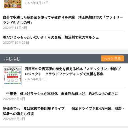
2026年4月15日
自分で収穫した秋野菜を使って芋煮作りを体験 埼玉県加須市の「ファミリー
ランドむさしの村」
2025年11月4日
春だけじゃもったいないさくらの名所、加治川で秋のマルシェ
2025年10月23日
ふむふむ
もっと見る
四日市の公害克服の歴史を伝える絵本『スモックリン』制作プ
ロジェクト クラウドファンディングで支援を募集
2026年8月5日
「中東発」値上げラッシュが本格化 飲食料品値上げ、約3年ぶりの多さに
2026年8月4日
物価高でも「夏は家族で長距離ドライブ」 宿泊ドライブ予算4万円超、渋滞・
猛暑への備えも必須
2026年8月3日