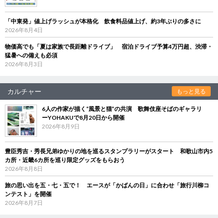
「中東発」値上げラッシュが本格化 飲食料品値上げ、約3年ぶりの多さに
2026年8月4日
物価高でも「夏は家族で長距離ドライブ」 宿泊ドライブ予算4万円超、渋滞・
猛暑への備えも必須
2026年8月3日
カルチャー
もっと見る
6人の作家が描く“風景と猫”の共演 歌舞伎座そばのギャラリ
ーYOHAKUで8月20日から開催
2026年8月9日
豊臣秀吉・秀長兄弟ゆかりの地を巡るスタンプラリーがスタート 和歌山市内5
カ所・近畿6カ所を巡り限定グッズをもらおう
2026年8月8日
旅の思い出を五・七・五で！ エースが「かばんの日」に合わせ「旅行川柳コ
ンテスト」を開催
2026年8月7日