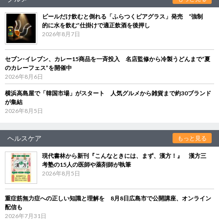
ビールだけ飲むと倒れる「ふらつくビアグラス」発売 “強制
的に水を飲む”仕掛けで適正飲酒を後押し
2026年8月7日
セブン‐イレブン、カレー15商品を一斉投入 名店監修から冷製うどんまで“夏
のカレーフェス”を開催中
2026年8月6日
横浜高島屋で「韓国市場」がスタート 人気グルメから雑貨まで約30ブランド
が集結
2026年8月5日
ヘルスケア
もっと見る
現代書林から新刊『こんなときには、まず、漢方！』 漢方三
考塾の15人の医師や薬剤師が執筆
2026年8月5日
重症筋無力症への正しい知識と理解を 8月8日広島市で公開講座、オンライン
配信も
2026年7月31日