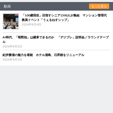
動画
もっと見る
「100歳現役」目指すシニア1500人が集結 マンション管理代
務員イベント「うぇるねすシップ」
2026年8月4日
AI時代、「暗黙知」は継承できるのか 「デジブレ」説明会／ラウンドテーブ
ル
2026年8月3日
紀伊勝浦の魅力を堪能 ホテル浦島、日昇館をリニューアル
2026年8月3日