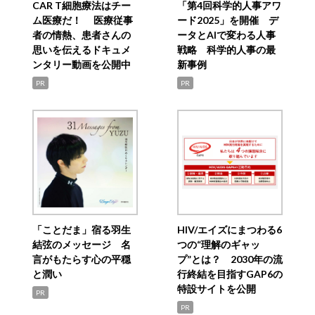
CAR T細胞療法はチー
「第4回科学的人事アワ
ム医療だ！ 医療従事
ード2025」を開催 デ
者の情熱、患者さんの
ータとAIで変わる人事
思いを伝えるドキュメ
戦略 科学的人事の最
ンタリー動画を公開中
新事例
PR
PR
「ことだま」宿る羽生
HIV/エイズにまつわる6
結弦のメッセージ 名
つの“理解のギャッ
言がもたらす心の平穏
プ”とは？ 2030年の流
と潤い
行終結を目指すGAP6の
特設サイトを公開
PR
PR