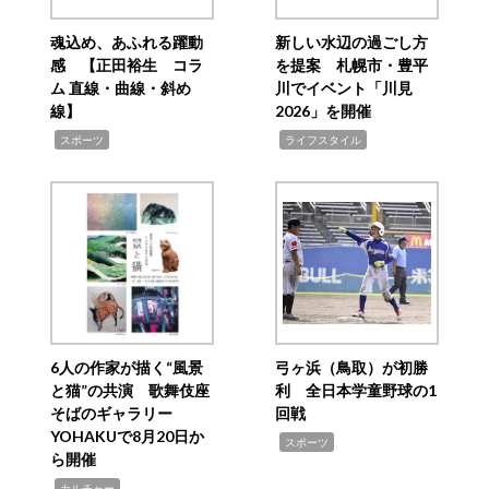
魂込め、あふれる躍動
新しい水辺の過ごし方
感 【正田裕生 コラ
を提案 札幌市・豊平
ム 直線・曲線・斜め
川でイベント「川見
線】
2026」を開催
,
,
スポーツ
ライフスタイル
6人の作家が描く“風景
弓ヶ浜（鳥取）が初勝
と猫”の共演 歌舞伎座
利 全日本学童野球の1
そばのギャラリー
回戦
YOHAKUで8月20日か
,
スポーツ
ら開催
,
カルチャー