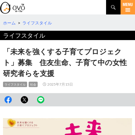
検
索
コ
ン
テ
ホーム
>
ライフスタイル
ン
ライフスタイル
ツ
へ
移
「未来を強くする子育てプロジェク
動
ト」募集 住友生命、子育て中の女性
研究者らを支援
2025年7月15日
ライフスタイル
社会