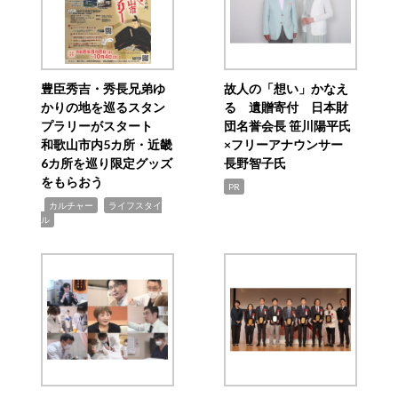
豊臣秀吉・秀長兄弟ゆ
故人の「想い」かなえ
かりの地を巡るスタン
る 遺贈寄付 日本財
プラリーがスタート
団名誉会長 笹川陽平氏
和歌山市内5カ所・近畿
×フリーアナウンサー
6カ所を巡り限定グッズ
長野智子氏
をもらおう
PR
,
,
カルチャー
ライフスタイ
ル