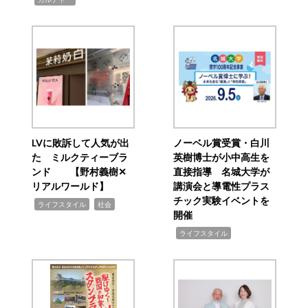
LVに敗訴して人気が出
ノーベル賞受賞・白川
た ミルクティーブラ
英樹博士が小中高生を
ンド 【野村義樹✕
直接指導 名城大学が
リアルワールド】
講演会と導電性プラス
チック実験イベントを
,
,
ライフスタイル
社会
開催
,
ライフスタイル