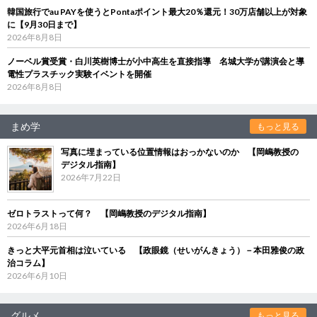
韓国旅行でau PAYを使うとPontaポイント最大20％還元！30万店舗以上が対象
に【9月30日まで】
2026年8月8日
ノーベル賞受賞・白川英樹博士が小中高生を直接指導 名城大学が講演会と導
電性プラスチック実験イベントを開催
2026年8月8日
まめ学
もっと見る
写真に埋まっている位置情報はおっかないのか 【岡嶋教授の
デジタル指南】
2026年7月22日
ゼロトラストって何？ 【岡嶋教授のデジタル指南】
2026年6月18日
きっと大平元首相は泣いている 【政眼鏡（せいがんきょう）－本田雅俊の政
治コラム】
2026年6月10日
グルメ
もっと見る