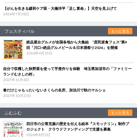
【がんを生きる緩和ケア医・大橋洋平「足し算命」】天空を見上げて
2026年7月28日
フェスティバル
もっと見る
絶品屋台グルメが全国各地から大集結 “庶民派食フェス”第4
回「川口×絶品グルメビール＆日本酒祭り2026」を開催
2026年4月15日
自分で収穫した秋野菜を使って芋煮作りを体験 埼玉県加須市の「ファミリー
ランドむさしの村」
2025年11月4日
春だけじゃもったいないさくらの名所、加治川で秋のマルシェ
2025年10月23日
ふむふむ
もっと見る
四日市の公害克服の歴史を伝える絵本『スモックリン』制作プ
ロジェクト クラウドファンディングで支援を募集
2026年8月5日