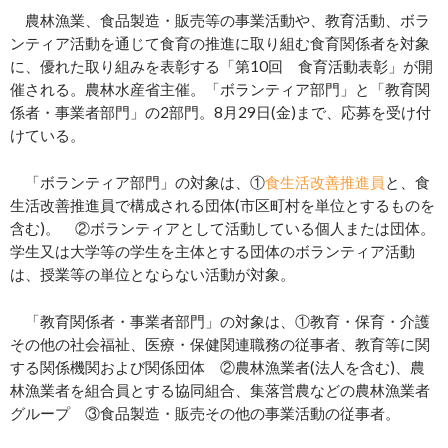
農林漁業、食品製造・販売等の事業活動や、教育活動、ボラ
ンティア活動を通じて食育の推進に取り組む食育関係者を対象
に、優れた取り組みを表彰する「第10回 食育活動表彰」が開
催される。農林水産省主催。「ボランティア部門」と「教育関
係者・事業者部門」の2部門。8月29日(金)まで、応募を受け付
けている。
「ボランティア部門」の対象は、①
食生活改善推進員
と、食
生活改善推進員で構成される団体(市区町村を単位とするものを
含む)。 ②ボランティアとして活動している個人または団体。
学生又は大学等の学生を主体とする団体のボランティア活動
は、授業等の単位とならない活動が対象。
「教育関係者・事業者部門」の対象は、①教育・保育・介護
その他の社会福祉、医療・保健関連職務の従事者、教育等に関
する関係機関および関係団体 ②農林漁業者(法人を含む)、農
林漁業者を組合員とする協同組合、集落営農などの農林漁業者
グループ ③食品製造・販売その他の事業活動の従事者。