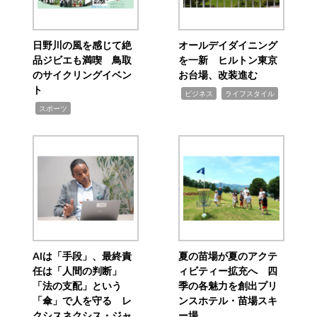
日野川の風を感じて絶
オールデイダイニング
品ジビエも満喫 鳥取
を一新 ヒルトン東京
のサイクリングイベン
お台場、改装進む
ト
,
,
ビジネス
ライフスタイル
,
スポーツ
AIは「手段」、最終責
夏の苗場が夏のアクテ
任は「人間の判断」
ィビティー拡充へ 四
「法の支配」という
季の各魅力を創出プリ
「傘」で人を守る レ
ンスホテル・苗場スキ
クシスネクシス・ジャ
ー場