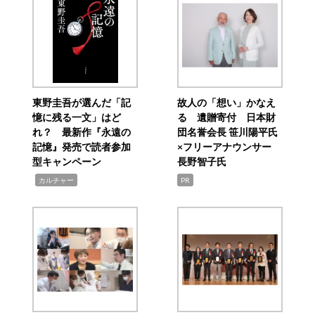
東野圭吾が選んだ「記
故人の「想い」かなえ
憶に残る一文」はど
る 遺贈寄付 日本財
れ？ 最新作『永遠の
団名誉会長 笹川陽平氏
記憶』発売で読者参加
×フリーアナウンサー
型キャンペーン
長野智子氏
,
カルチャー
PR