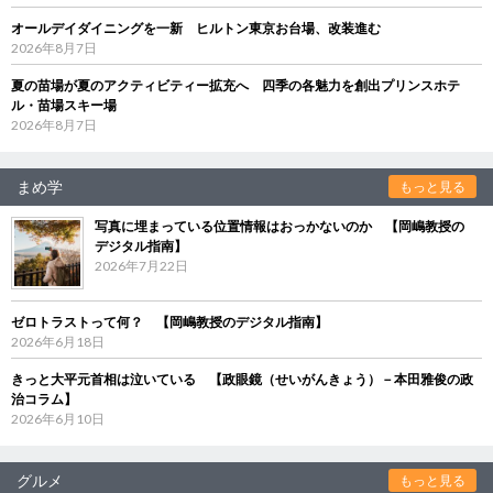
オールデイダイニングを一新 ヒルトン東京お台場、改装進む
2026年8月7日
夏の苗場が夏のアクティビティー拡充へ 四季の各魅力を創出プリンスホテ
ル・苗場スキー場
2026年8月7日
まめ学
もっと見る
写真に埋まっている位置情報はおっかないのか 【岡嶋教授の
デジタル指南】
2026年7月22日
ゼロトラストって何？ 【岡嶋教授のデジタル指南】
2026年6月18日
きっと大平元首相は泣いている 【政眼鏡（せいがんきょう）－本田雅俊の政
治コラム】
2026年6月10日
グルメ
もっと見る