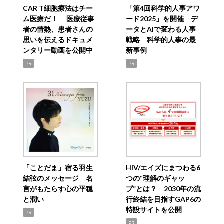
CAR T細胞療法はチー
「第4回科学的人事アワ
ム医療だ！ 医療従事
ード2025」を開催 デ
者の情熱、患者さんの
ータとAIで変わる人事
思いを伝えるドキュメ
戦略 科学的人事の最
ンタリー動画を公開中
新事例
PR
PR
「ことだま」宿る羽生
HIV/エイズにまつわる6
結弦のメッセージ 名
つの“理解のギャッ
言がもたらす心の平穏
プ”とは？ 2030年の流
と潤い
行終結を目指すGAP6の
特設サイトを公開
PR
PR