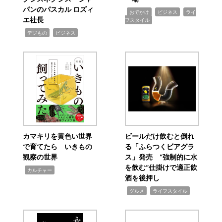
パンのパスカル ロズィ
,
,
,
おでかけ
ビジネス
ライ
エ社長
フスタイル
,
,
デジもの
ビジネス
カマキリを黄色い世界
ビールだけ飲むと倒れ
で育てたら いきもの
る「ふらつくビアグラ
観察の世界
ス」発売 “強制的に水
を飲む”仕掛けで適正飲
,
カルチャー
酒を後押し
,
,
グルメ
ライフスタイル