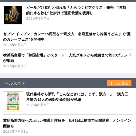
ビールだけ飲むと倒れる「ふらつくビアグラス」発売 “強制
的に水を飲む”仕掛けで適正飲酒を後押し
2026年8月7日
セブン‐イレブン、カレー15商品を一斉投入 名店監修から冷製うどんまで“夏
のカレーフェス”を開催中
2026年8月6日
横浜高島屋で「韓国市場」がスタート 人気グルメから雑貨まで約30ブランド
が集結
2026年8月5日
ヘルスケア
もっと見る
現代書林から新刊『こんなときには、まず、漢方！』 漢方三
考塾の15人の医師や薬剤師が執筆
2026年8月5日
重症筋無力症への正しい知識と理解を 8月8日広島市で公開講座、オンライン
配信も
2026年7月31日