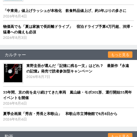
「中東発」値上げラッシュが本格化 飲食料品値上げ、約3年ぶりの多さに
2026年8月4日
物価高でも「夏は家族で長距離ドライブ」 宿泊ドライブ予算4万円超、渋滞・
猛暑への備えも必須
2026年8月3日
カルチャー
もっと見る
東野圭吾が選んだ「記憶に残る一文」はどれ？ 最新作『永遠
の記憶』発売で読者参加型キャンペーン
2026年8月7日
55年間、京の街を走り続けてきた車両 嵐山線・モボ301形、運行開始55周年
イベントを開催
2026年8月6日
夏季企画展「秀吉・秀長と和歌山」 和歌山市立博物館で8月8日から
2026年8月6日
動画
もっと見る