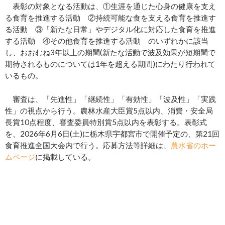
表彰の対象となる活動は、①生涯を通じた心身の健康を支え
る食育を推進する活動 ②持続可能な食を支える食育を推進す
る活動 ③「新たな日常」やデジタル化に対応した食育を推進
する活動 ④その他食育を推進する活動 のいずれかに該当
し、おおむね3年以上の期間(新たな活動で波及効果が短期間で
期待されるものについては1年を超える期間)にわたり行われて
いるもの。
審査は、「先進性」「継続性」「有効性」「波及性」「実践
性」の視点から行う。農林水産大臣賞5点以内、消費・安全局
長賞10点程度、審査委員特別賞5点以内を表彰する。表彰式
を、2026年6月6日(土)に栃木県宇都宮市で開催予定の、第21回
食育推進全国大会内で行う。応募方法等詳細は、
農水省のホー
ムページ
に掲載している。