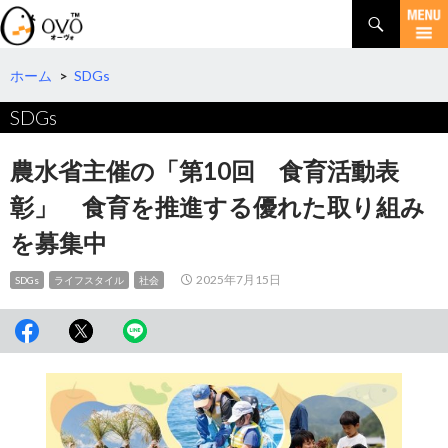
検
索
コ
ン
テ
ホーム
>
SDGs
ン
SDGs
ツ
へ
移
農水省主催の「第10回 食育活動表
動
彰」 食育を推進する優れた取り組み
を募集中
2025年7月15日
SDGs
ライフスタイル
社会