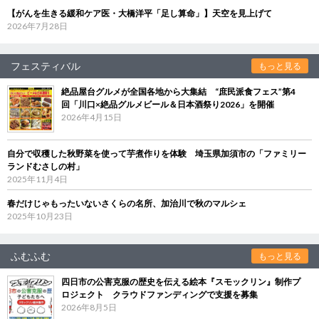
【がんを生きる緩和ケア医・大橋洋平「足し算命」】天空を見上げて
2026年7月28日
フェスティバル
もっと見る
絶品屋台グルメが全国各地から大集結 “庶民派食フェス”第4
回「川口×絶品グルメビール＆日本酒祭り2026」を開催
2026年4月15日
自分で収穫した秋野菜を使って芋煮作りを体験 埼玉県加須市の「ファミリー
ランドむさしの村」
2025年11月4日
春だけじゃもったいないさくらの名所、加治川で秋のマルシェ
2025年10月23日
ふむふむ
もっと見る
四日市の公害克服の歴史を伝える絵本『スモックリン』制作プ
ロジェクト クラウドファンディングで支援を募集
2026年8月5日