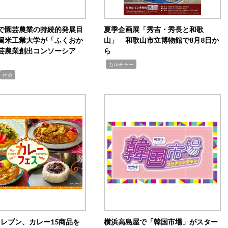
で園芸農業の持続的発展目
夏季企画展「秀吉・秀長と和歌
留米工業大学が「ふくおか
山」 和歌山市立博物館で8月8日か
芸農業創出コンソーシア
ら
,
カルチャー
社会
イレブン、カレー15商品を
横浜高島屋で「韓国市場」がスター