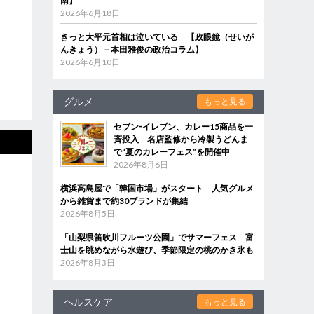
南】
2026年6月18日
きっと大平元首相は泣いている 【政眼鏡（せいが
んきょう）－本田雅俊の政治コラム】
2026年6月10日
グルメ
もっと見る
セブン‐イレブン、カレー15商品を一
斉投入 名店監修から冷製うどんま
で“夏のカレーフェス”を開催中
2026年8月6日
横浜高島屋で「韓国市場」がスタート 人気グルメ
から雑貨まで約30ブランドが集結
2026年8月5日
「山梨県笛吹川フルーツ公園」でサマーフェス 富
士山を眺めながら水遊び、季節限定の桃のかき氷も
2026年8月3日
ヘルスケア
もっと見る