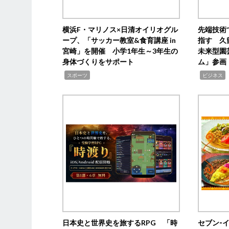
横浜F・マリノス×日清オイリオグル
先端技術
ープ、「サッカー教室&食育講座 in
指す 久
宮崎」を開催 小学1年生～3年生の
未来型園
身体づくりをサポート
ム」参画
,
,
,
スポーツ
ビジネス
日本史と世界史を旅するRPG 「時
セブン‐