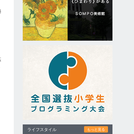
築
東
ア
ネ
ー
匹
い
ライフスタイル
もっと見る