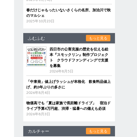
春だけじゃもったいないさくらの名所、加治川で秋
のマルシェ
2025年10月23日
ふむふむ
もっと見る
四日市の公害克服の歴史を伝える絵
本『スモックリン』制作プロジェク
ト クラウドファンディングで支援
を募集
2026年8月5日
「中東発」値上げラッシュが本格化 飲食料品値上
げ、約3年ぶりの多さに
2026年8月4日
物価高でも「夏は家族で長距離ドライブ」 宿泊ド
ライブ予算4万円超、渋滞・猛暑への備えも必須
2026年8月3日
カルチャー
もっと見る