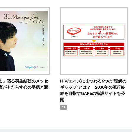
ま」宿る羽生結弦のメッセ
HIV/エイズにまつわる6つの“理解の
言がもたらす心の平穏と潤
ギャップ”とは？ 2030年の流行終
結を目指すGAP6の特設サイトを公
開
PR