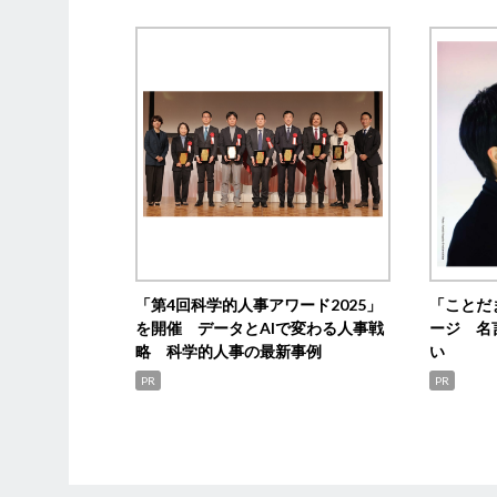
「第4回科学的人事アワード2025」
「ことだ
を開催 データとAIで変わる人事戦
ージ 名
略 科学的人事の最新事例
い
PR
PR