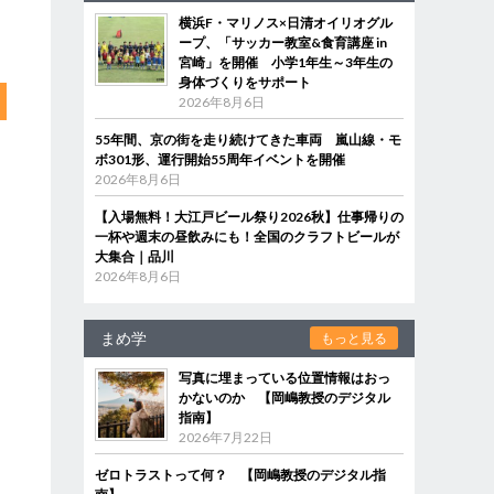
横浜F・マリノス×日清オイリオグル
ープ、「サッカー教室&食育講座 in
宮崎」を開催 小学1年生～3年生の
身体づくりをサポート
2026年8月6日
55年間、京の街を走り続けてきた車両 嵐山線・モ
ボ301形、運行開始55周年イベントを開催
2026年8月6日
【入場無料！大江戸ビール祭り2026秋】仕事帰りの
一杯や週末の昼飲みにも！全国のクラフトビールが
大集合｜品川
2026年8月6日
まめ学
もっと見る
写真に埋まっている位置情報はおっ
かないのか 【岡嶋教授のデジタル
指南】
2026年7月22日
ゼロトラストって何？ 【岡嶋教授のデジタル指