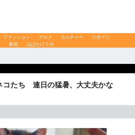
ファッション
グルメ
カルチャー
スポーツ
ス
動画
はばたけラボ
ネコたち 連日の猛暑、大丈夫かな