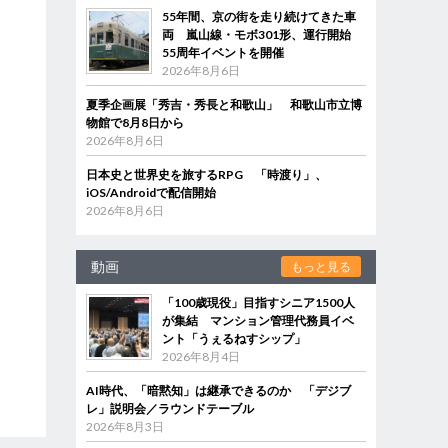
55年間、京の街を走り続けてきた車
両 嵐山線・モボ301形、運行開始
55周年イベントを開催
2026年8月6日
夏季企画展「秀吉・秀長と和歌山」 和歌山市立博
物館で8月8日から
2026年8月6日
日本史と世界史を旅するRPG 「時渡り」、
iOS/Androidで配信開始
2026年8月6日
動画
もっと見る
「100歳現役」目指すシニア1500人
が集結 マンション管理代務員イベ
ント「うぇるねすシップ」
2026年8月4日
AI時代、「暗黙知」は継承できるのか 「デジブ
レ」説明会／ラウンドテーブル
2026年8月3日