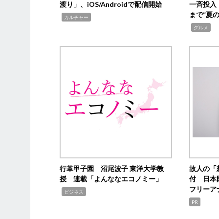
渡り」、iOS/Androidで配信開始
一斉投入
まで“夏
,
カルチャー
,
グルメ
行革甲子園 沼尾波子 東洋大学教
故人の「
授 連載「よんななエコノミー」
付 日本
フリーア
,
ビジネス
PR