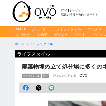
OVO [オーヴォ]
話題の情報を発信するサイト
コンテンツへ移動
検
SDGs
ジェンダー
ライフスタイル
エンタメ
索
おでかけ
まめ学
デジもの
ペット
ビジネ
ホーム
>
ライフスタイル
ライフスタイル
廃棄物埋め立て処分場に多くの
OVO
2025年7月17日
ライフスタイル
社会