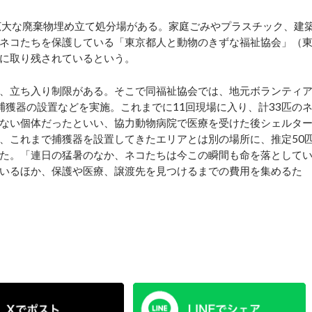
広大な廃棄物埋め立て処分場がある。家庭ごみやプラスチック、建
ネコたちを保護している「東京都人と動物のきずな福祉協会」（
に取り残されているという。
、立ち入り制限がある。そこで同福祉協会では、地元ボランティ
捕獲器の設置などを実施。これまでに11回現場に入り、計33匹の
ない個体だったといい、協力動物病院で医療を受けた後シェルタ
は、これまで捕獲器を設置してきたエリアとは別の場所に、推定50
た。「連日の猛暑のなか、ネコたちは今この瞬間も命を落として
いるほか、保護や医療、譲渡先を見つけるまでの費用を集めるた