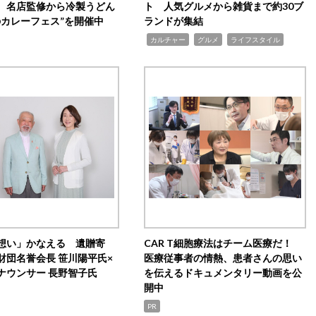
 名店監修から冷製うどん
ト 人気グルメから雑貨まで約30ブ
のカレーフェス”を開催中
ランドが集結
,
,
,
カルチャー
グルメ
ライフスタイル
想い」かなえる 遺贈寄
CAR T細胞療法はチーム医療だ！
財団名誉会長 笹川陽平氏×
医療従事者の情熱、患者さんの思い
ナウンサー 長野智子氏
を伝えるドキュメンタリー動画を公
開中
PR