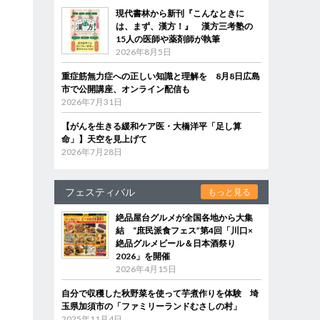
現代書林から新刊『こんなときに
は、まず、漢方！』 漢方三考塾の
15人の医師や薬剤師が執筆
2026年8月5日
重症筋無力症への正しい知識と理解を 8月8日広島
市で公開講座、オンライン配信も
2026年7月31日
【がんを生きる緩和ケア医・大橋洋平「足し算
命」】天空を見上げて
2026年7月28日
フェスティバル
もっと見る
絶品屋台グルメが全国各地から大集
結 “庶民派食フェス”第4回「川口×
絶品グルメビール＆日本酒祭り
2026」を開催
2026年4月15日
自分で収穫した秋野菜を使って芋煮作りを体験 埼
玉県加須市の「ファミリーランドむさしの村」
2025年11月4日