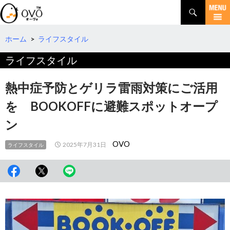
検
索
コ
ン
テ
ホーム
>
ライフスタイル
ン
ライフスタイル
ツ
へ
移
熱中症予防とゲリラ雷雨対策にご活用
動
を BOOKOFFに避難スポットオープ
ン
OVO
2025年7月31日
ライフスタイル