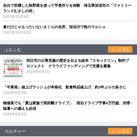
自分で収穫した秋野菜を使って芋煮作りを体験 埼玉県加須市の「ファミリー
ランドむさしの村」
2025年11月4日
春だけじゃもったいないさくらの名所、加治川で秋のマルシェ
2025年10月23日
ふむふむ
もっと見る
四日市の公害克服の歴史を伝える絵本『スモックリン』制作プ
ロジェクト クラウドファンディングで支援を募集
2026年8月5日
「中東発」値上げラッシュが本格化 飲食料品値上げ、約3年ぶりの多さに
2026年8月4日
物価高でも「夏は家族で長距離ドライブ」 宿泊ドライブ予算4万円超、渋滞・
猛暑への備えも必須
2026年8月3日
カルチャー
もっと見る