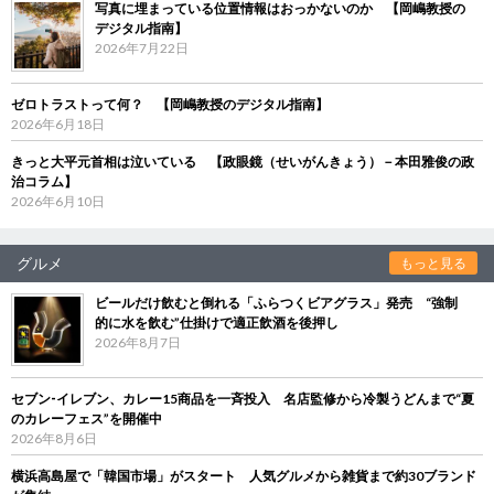
写真に埋まっている位置情報はおっかないのか 【岡嶋教授の
デジタル指南】
2026年7月22日
ゼロトラストって何？ 【岡嶋教授のデジタル指南】
2026年6月18日
きっと大平元首相は泣いている 【政眼鏡（せいがんきょう）－本田雅俊の政
治コラム】
2026年6月10日
グルメ
もっと見る
ビールだけ飲むと倒れる「ふらつくビアグラス」発売 “強制
的に水を飲む”仕掛けで適正飲酒を後押し
2026年8月7日
セブン‐イレブン、カレー15商品を一斉投入 名店監修から冷製うどんまで“夏
のカレーフェス”を開催中
2026年8月6日
横浜高島屋で「韓国市場」がスタート 人気グルメから雑貨まで約30ブランド