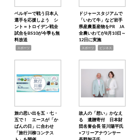
ベルギーで戦う日本人
ドジャースタジアムで
選手を応援しよう シ
「いわて牛」など岩手
ント＝トロイデン戦全
県産農畜産物をPR JA
試合をBS10が今季も無
全農いわてが8月10日～
料放送
12日に実施
,
,
,
スポーツ
スポーツ
ビジネス
旅の思い出を五・七・
故人の「想い」かなえ
五で！ エースが「か
る 遺贈寄付 日本財
ばんの日」に合わせ
団名誉会長 笹川陽平氏
「旅行川柳コンテス
×フリーアナウンサー
ト」を開催
長野智子氏