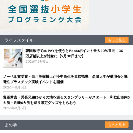
ライフスタイル
もっと見る
韓国旅行でau PAYを使うとPontaポイント最大20％還元！30
万店舗以上が対象に【9月30日まで】
2026年8月8日
ノーベル賞受賞・白川英樹博士が小中高生を直接指導 名城大学が講演会と導
電性プラスチック実験イベントを開催
2026年8月8日
豊臣秀吉・秀長兄弟ゆかりの地を巡るスタンプラリーがスタート 和歌山市内5
カ所・近畿6カ所を巡り限定グッズをもらおう
2026年8月8日
まめ学
もっと見る