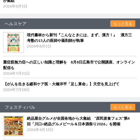
が集結
2026年8月5日
ヘルスケア
もっと見る
現代書林から新刊『こんなときには、まず、漢方！』 漢方三
考塾の15人の医師や薬剤師が執筆
2026年8月5日
重症筋無力症への正しい知識と理解を 8月8日広島市で公開講座、オンライン
配信も
2026年7月31日
【がんを生きる緩和ケア医・大橋洋平「足し算命」】天空を見上げて
2026年7月28日
フェスティバル
もっと見る
絶品屋台グルメが全国各地から大集結 “庶民派食フェス”第4
回「川口×絶品グルメビール＆日本酒祭り2026」を開催
2026年4月15日