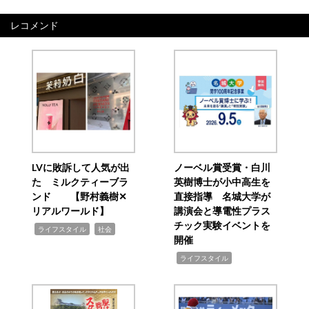
レコメンド
LVに敗訴して人気が出
ノーベル賞受賞・白川
た ミルクティーブラ
英樹博士が小中高生を
ンド 【野村義樹✕
直接指導 名城大学が
リアルワールド】
講演会と導電性プラス
チック実験イベントを
,
,
ライフスタイル
社会
開催
,
ライフスタイル