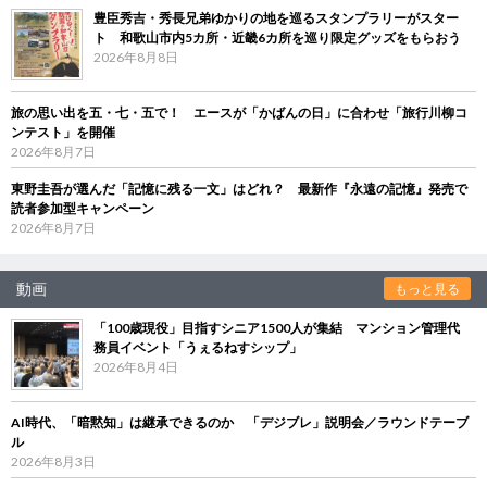
豊臣秀吉・秀長兄弟ゆかりの地を巡るスタンプラリーがスター
ト 和歌山市内5カ所・近畿6カ所を巡り限定グッズをもらおう
2026年8月8日
旅の思い出を五・七・五で！ エースが「かばんの日」に合わせ「旅行川柳コ
ンテスト」を開催
2026年8月7日
東野圭吾が選んだ「記憶に残る一文」はどれ？ 最新作『永遠の記憶』発売で
読者参加型キャンペーン
2026年8月7日
動画
もっと見る
「100歳現役」目指すシニア1500人が集結 マンション管理代
務員イベント「うぇるねすシップ」
2026年8月4日
AI時代、「暗黙知」は継承できるのか 「デジブレ」説明会／ラウンドテーブ
ル
2026年8月3日