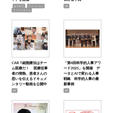
,
,
,
おでかけ
ファッション
PR
ライフスタイル
CAR T細胞療法はチー
「第4回科学的人事アワ
ム医療だ！ 医療従事
ード2025」を開催 デ
者の情熱、患者さんの
ータとAIで変わる人事
思いを伝えるドキュメ
戦略 科学的人事の最
ンタリー動画を公開中
新事例
PR
PR