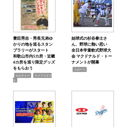
豊臣秀吉・秀長兄弟ゆ
始球式の杉谷拳士さ
かりの地を巡るスタン
ん、野球に熱い思い
プラリーがスタート
全日本学童軟式野球大
和歌山市内5カ所・近畿
会 マクドナルド・トー
6カ所を巡り限定グッズ
ナメントが開幕
をもらおう
,
スポーツ
,
,
カルチャー
ライフスタイ
ル