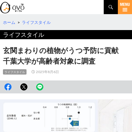
検
索
コ
ン
テ
ホーム
>
ライフスタイル
ン
ライフスタイル
ツ
へ
移
玄関まわりの植物がうつ予防に貢献
動
千葉大学が高齢者対象に調査
2025年8月6日
ライフスタイル