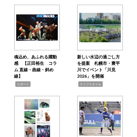
魂込め、あふれる躍動
新しい水辺の過ごし方
感 【正田裕生 コラ
を提案 札幌市・豊平
ム 直線・曲線・斜め
川でイベント「川見
線】
2026」を開催
,
,
スポーツ
ライフスタイル