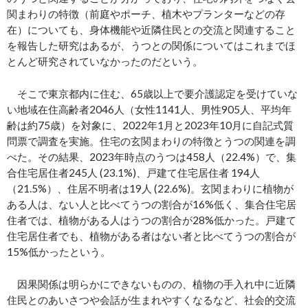
関まわりの特徴（前庭やポーチ、植木やプランターなどの存
在）についても、身体機能や近隣住民との交流と関連すること
を報告した研究はあるが、うつとの関係についてはこれまでほ
とんど研究されていなかったのだという。
そこで東京都内に住む、65歳以上で要介護認定を受けていな
い地域在住高齢者2046人（女性1141人、男性905人、平均年
齢は約75歳）を対象に、2022年1月と2023年10月に自記式質
問票で調査を実施。住宅の玄関まわりの特徴とうつの関連を調
べた。その結果、2023年時点のうつは458人（22.4%）で、集
合住宅居住者245人 (23.1%)、戸建て住宅居住者 194人
（21.5%）、住居不明者は19人 (22.6%)。玄関まわりに植物が
ある人は、ない人と比べてうつの割合が16%低く、集合住宅居
住者では、植物がある人はうつの割合が28%低かった。戸建て
住宅居住者でも、植物がある者はない者と比べてうつの割合が
15%低かったという。
因果関係は明らかにできないものの、植物の手入れ中に近隣
住民とのあいさつや会話が生まれやすくなるなど、社会的交流