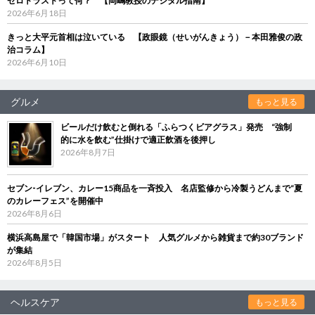
ゼロトラストって何？ 【岡嶋教授のデジタル指南】
2026年6月18日
きっと大平元首相は泣いている 【政眼鏡（せいがんきょう）－本田雅俊の政
治コラム】
2026年6月10日
グルメ
もっと見る
ビールだけ飲むと倒れる「ふらつくビアグラス」発売 “強制
的に水を飲む”仕掛けで適正飲酒を後押し
2026年8月7日
セブン‐イレブン、カレー15商品を一斉投入 名店監修から冷製うどんまで“夏
のカレーフェス”を開催中
2026年8月6日
横浜高島屋で「韓国市場」がスタート 人気グルメから雑貨まで約30ブランド
が集結
2026年8月5日
ヘルスケア
もっと見る