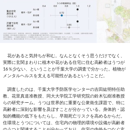
花があると気持ちが和む。なんとなくそう思うだけでなく、
実際に玄関まわりに植木や花がある住宅に住む高齢者はうつが
16％少ない、ということが千葉大学の調査で分かった。植物が
メンタルヘルスを支える可能性があるということだ。
調査したのは、千葉大学予防医学センターの吉田紘明特任助
教、花里真道准教授、同大大学院工学研究院の鈴木弘樹准教授
らの研究チーム。うつは世界的に重要な公衆衛生課題で、特に
高齢者に深刻な影響を及ぼすことが分かっている。身体的・認
知的機能の低下をもたらし、早期死亡リスクを高めるからだ。
住環境とうつについては、住宅内の物理的環境や設備が高齢者
のうつと関連することが分かっており、住宅の内外をつなぐ玄