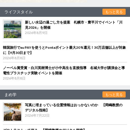
ライフスタイル
もっと見る
新しい水辺の過ごし方を提案 札幌市・豊平川でイベント「川
見2026」を開催
2026年8月9日
韓国旅行でau PAYを使うとPontaポイント最大20％還元！30万店舗以上が対象
に【9月30日まで】
2026年8月8日
ノーベル賞受賞・白川英樹博士が小中高生を直接指導 名城大学が講演会と導
電性プラスチック実験イベントを開催
2026年8月8日
まめ学
もっと見る
写真に埋まっている位置情報はおっかないのか 【岡嶋教授の
デジタル指南】
2026年7月22日