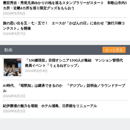
豊臣秀吉・秀長兄弟ゆかりの地を巡るスタンプラリーがスタート 和歌山市内5
カ所・近畿6カ所を巡り限定グッズをもらおう
2026年8月8日
旅の思い出を五・七・五で！ エースが「かばんの日」に合わせ「旅行川柳コ
ンテスト」を開催
2026年8月7日
動画
もっと見る
「100歳現役」目指すシニア1500人が集結 マンション管理代
務員イベント「うぇるねすシップ」
2026年8月4日
AI時代、「暗黙知」は継承できるのか 「デジブレ」説明会／ラウンドテーブ
ル
2026年8月3日
紀伊勝浦の魅力を堪能 ホテル浦島、日昇館をリニューアル
2026年8月3日