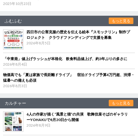
2025年10月23日
ふむふむ
もっと見る
四日市の公害克服の歴史を伝える絵本『スモックリン』制作プ
ロジェクト クラウドファンディングで支援を募集
2026年8月5日
「中東発」値上げラッシュが本格化 飲食料品値上げ、約3年ぶりの多さに
2026年8月4日
物価高でも「夏は家族で長距離ドライブ」 宿泊ドライブ予算4万円超、渋滞・
猛暑への備えも必須
2026年8月3日
カルチャー
もっと見る
6人の作家が描く“風景と猫”の共演 歌舞伎座そばのギャラリ
ーYOHAKUで8月20日から開催
2026年8月9日