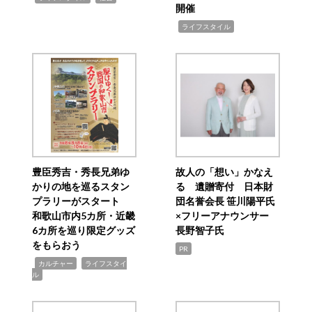
開催
,
ライフスタイル
豊臣秀吉・秀長兄弟ゆ
故人の「想い」かなえ
かりの地を巡るスタン
る 遺贈寄付 日本財
プラリーがスタート
団名誉会長 笹川陽平氏
和歌山市内5カ所・近畿
×フリーアナウンサー
6カ所を巡り限定グッズ
長野智子氏
をもらおう
PR
,
,
カルチャー
ライフスタイ
ル