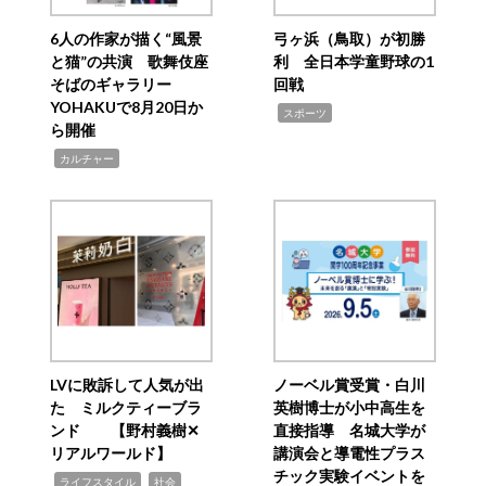
6人の作家が描く“風景
弓ヶ浜（鳥取）が初勝
と猫”の共演 歌舞伎座
利 全日本学童野球の1
そばのギャラリー
回戦
YOHAKUで8月20日か
,
スポーツ
ら開催
,
カルチャー
LVに敗訴して人気が出
ノーベル賞受賞・白川
た ミルクティーブラ
英樹博士が小中高生を
ンド 【野村義樹✕
直接指導 名城大学が
リアルワールド】
講演会と導電性プラス
チック実験イベントを
,
,
ライフスタイル
社会