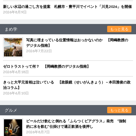
新しい水辺の過ごし方を提案 札幌市・豊平川でイベント「川見2026」を開催
2026年8月9日
まめ学
もっと見る
写真に埋まっている位置情報はおっかないのか 【岡嶋教授の
デジタル指南】
2026年7月22日
ゼロトラストって何？ 【岡嶋教授のデジタル指南】
2026年6月18日
きっと大平元首相は泣いている 【政眼鏡（せいがんきょう）－本田雅俊の政
治コラム】
2026年6月10日
グルメ
もっと見る
ビールだけ飲むと倒れる「ふらつくビアグラス」発売 “強制
的に水を飲む”仕掛けで適正飲酒を後押し
2026年8月7日