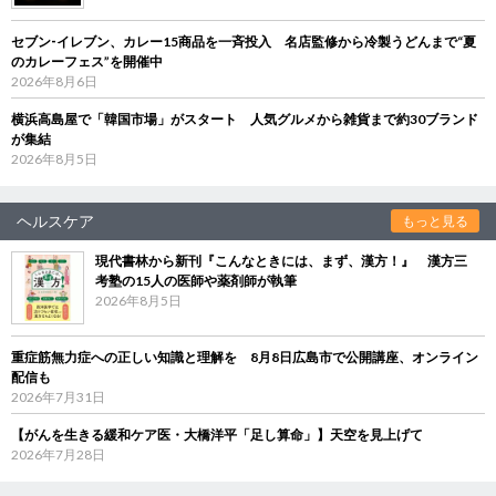
セブン‐イレブン、カレー15商品を一斉投入 名店監修から冷製うどんまで“夏
のカレーフェス”を開催中
2026年8月6日
横浜高島屋で「韓国市場」がスタート 人気グルメから雑貨まで約30ブランド
が集結
2026年8月5日
ヘルスケア
もっと見る
現代書林から新刊『こんなときには、まず、漢方！』 漢方三
考塾の15人の医師や薬剤師が執筆
2026年8月5日
重症筋無力症への正しい知識と理解を 8月8日広島市で公開講座、オンライン
配信も
2026年7月31日
【がんを生きる緩和ケア医・大橋洋平「足し算命」】天空を見上げて
2026年7月28日