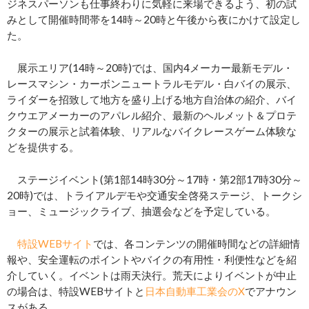
ジネスパーソンも仕事終わりに気軽に来場できるよう、初の試
みとして開催時間帯を14時～20時と午後から夜にかけて設定し
た。
展示エリア(14時～20時)では、国内4メーカー最新モデル・
レースマシン・カーボンニュートラルモデル・白バイの展示、
ライダーを招致して地方を盛り上げる地方自治体の紹介、バイ
クウエアメーカーのアパレル紹介、最新のヘルメット＆プロテ
クターの展示と試着体験、リアルなバイクレースゲーム体験な
どを提供する。
ステージイベント(第1部14時30分～17時・第2部17時30分～
20時)では、トライアルデモや交通安全啓発ステージ、トークシ
ョー、ミュージックライブ、抽選会などを予定している。
特設WEBサイト
では、各コンテンツの開催時間などの詳細情
報や、安全運転のポイントやバイクの有用性・利便性などを紹
介していく。イベントは雨天決行。荒天によりイベントが中止
の場合は、特設WEBサイトと
日本自動車工業会のX
でアナウン
スがある。