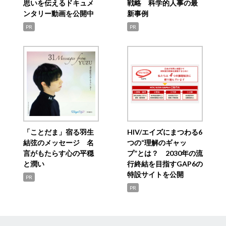
思いを伝えるドキュメ
戦略 科学的人事の最
ンタリー動画を公開中
新事例
PR
PR
「ことだま」宿る羽生
HIV/エイズにまつわる6
結弦のメッセージ 名
つの“理解のギャッ
言がもたらす心の平穏
プ”とは？ 2030年の流
と潤い
行終結を目指すGAP6の
特設サイトを公開
PR
PR