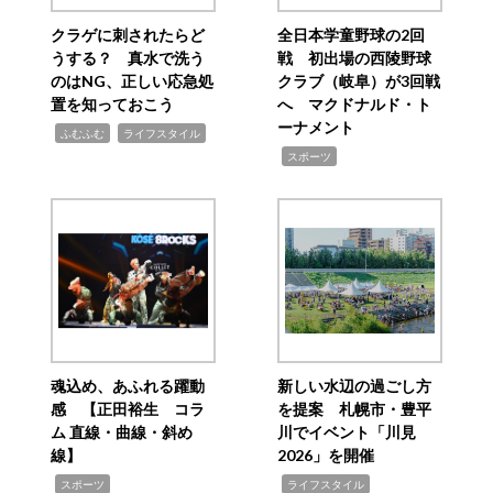
クラゲに刺されたらど
全日本学童野球の2回
うする？ 真水で洗う
戦 初出場の西陵野球
のはNG、正しい応急処
クラブ（岐阜）が3回戦
置を知っておこう
へ マクドナルド・ト
ーナメント
,
,
ふむふむ
ライフスタイル
,
スポーツ
魂込め、あふれる躍動
新しい水辺の過ごし方
感 【正田裕生 コラ
を提案 札幌市・豊平
ム 直線・曲線・斜め
川でイベント「川見
線】
2026」を開催
,
,
スポーツ
ライフスタイル