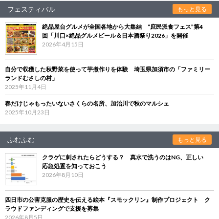
フェスティバル
もっと見る
絶品屋台グルメが全国各地から大集結 “庶民派食フェス”第4
回「川口×絶品グルメビール＆日本酒祭り2026」を開催
2026年4月15日
自分で収穫した秋野菜を使って芋煮作りを体験 埼玉県加須市の「ファミリー
ランドむさしの村」
2025年11月4日
春だけじゃもったいないさくらの名所、加治川で秋のマルシェ
2025年10月23日
ふむふむ
もっと見る
クラゲに刺されたらどうする？ 真水で洗うのはNG、正しい
応急処置を知っておこう
2026年8月10日
四日市の公害克服の歴史を伝える絵本『スモックリン』制作プロジェクト ク
ラウドファンディングで支援を募集
2026年8月5日