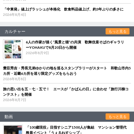
「中東発」値上げラッシュが本格化 飲食料品値上げ、約3年ぶりの多さに
2026年8月4日
カルチャー
もっと見る
6人の作家が描く“風景と猫”の共演 歌舞伎座そばのギャラリ
ーYOHAKUで8月20日から開催
2026年8月9日
豊臣秀吉・秀長兄弟ゆかりの地を巡るスタンプラリーがスタート 和歌山市内5
カ所・近畿6カ所を巡り限定グッズをもらおう
2026年8月8日
旅の思い出を五・七・五で！ エースが「かばんの日」に合わせ「旅行川柳コ
ンテスト」を開催
2026年8月7日
動画
もっと見る
「100歳現役」目指すシニア1500人が集結 マンション管理代
務員イベント「うぇるねすシップ」