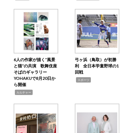
6人の作家が描く“風景
弓ヶ浜（鳥取）が初勝
と猫”の共演 歌舞伎座
利 全日本学童野球の1
そばのギャラリー
回戦
YOHAKUで8月20日か
,
スポーツ
ら開催
,
カルチャー