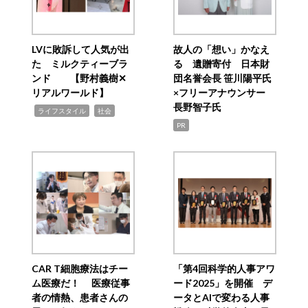
LVに敗訴して人気が出
故人の「想い」かなえ
た ミルクティーブラ
る 遺贈寄付 日本財
ンド 【野村義樹✕
団名誉会長 笹川陽平氏
リアルワールド】
×フリーアナウンサー
長野智子氏
,
,
ライフスタイル
社会
PR
CAR T細胞療法はチー
「第4回科学的人事アワ
ム医療だ！ 医療従事
ード2025」を開催 デ
者の情熱、患者さんの
ータとAIで変わる人事