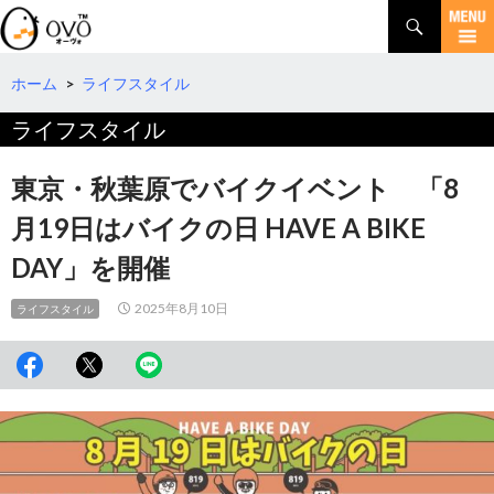
検
索
コ
ン
テ
ホーム
>
ライフスタイル
ン
ライフスタイル
ツ
へ
移
東京・秋葉原でバイクイベント 「8
動
月19日はバイクの日 HAVE A BIKE
DAY」を開催
2025年8月10日
ライフスタイル