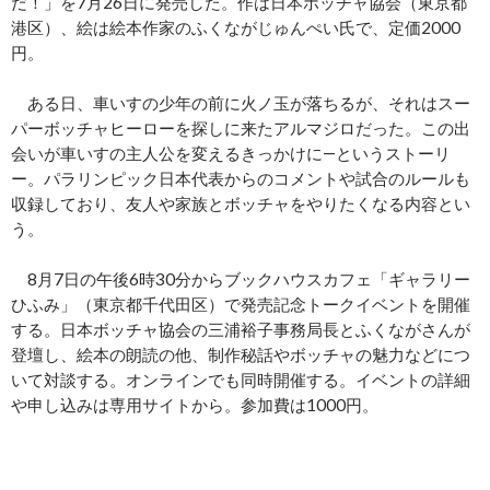
だ！」を7月26日に発売した。作は日本ボッチャ協会（東京都
港区）、絵は絵本作家のふくながじゅんぺい氏で、定価2000
円。
ある日、車いすの少年の前に火ノ玉が落ちるが、それはスー
パーボッチャヒーローを探しに来たアルマジロだった。この出
会いが車いすの主人公を変えるきっかけに―というストーリ
ー。パラリンピック日本代表からのコメントや試合のルールも
収録しており、友人や家族とボッチャをやりたくなる内容とい
う。
8月7日の午後6時30分からブックハウスカフェ「ギャラリー
ひふみ」（東京都千代田区）で発売記念トークイベントを開催
する。日本ボッチャ協会の三浦裕子事務局長とふくながさんが
登壇し、絵本の朗読の他、制作秘話やボッチャの魅力などにつ
いて対談する。オンラインでも同時開催する。イベントの詳細
や申し込みは専用サイトから。参加費は1000円。