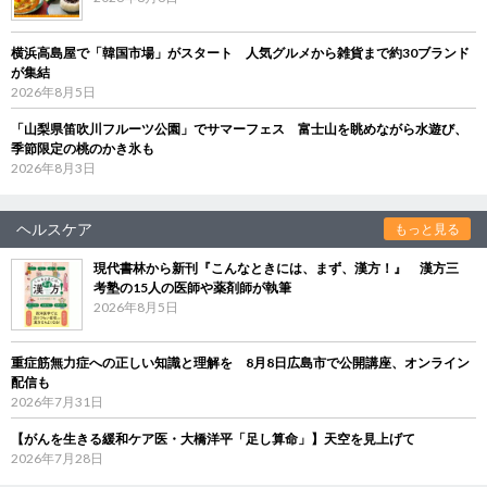
横浜高島屋で「韓国市場」がスタート 人気グルメから雑貨まで約30ブランド
が集結
2026年8月5日
「山梨県笛吹川フルーツ公園」でサマーフェス 富士山を眺めながら水遊び、
季節限定の桃のかき氷も
2026年8月3日
ヘルスケア
もっと見る
現代書林から新刊『こんなときには、まず、漢方！』 漢方三
考塾の15人の医師や薬剤師が執筆
2026年8月5日
重症筋無力症への正しい知識と理解を 8月8日広島市で公開講座、オンライン
配信も
2026年7月31日
【がんを生きる緩和ケア医・大橋洋平「足し算命」】天空を見上げて
2026年7月28日