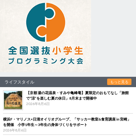
ライフスタイル
もっと見る
【京都 湯の花温泉・すみや亀峰菴】夏限定のおもてなし「旅館
で“涼”を楽しむ夏の休日」8月末まで開催中
2026年8月6日
横浜F・マリノス×日清オイリオグループ、「サッカー教室&食育講座 in 宮崎」
を開催 小学1年生～3年生の身体づくりをサポート
2026年8月6日