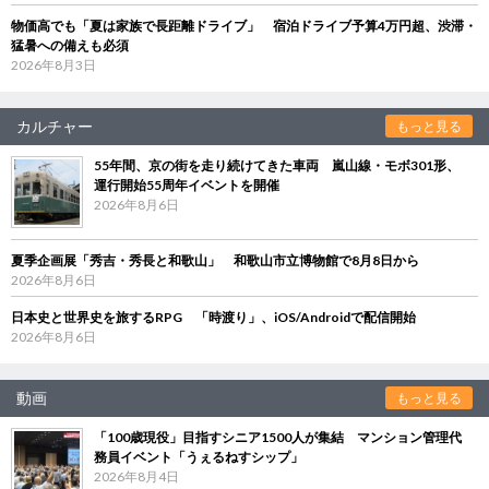
物価高でも「夏は家族で長距離ドライブ」 宿泊ドライブ予算4万円超、渋滞・
猛暑への備えも必須
2026年8月3日
カルチャー
もっと見る
55年間、京の街を走り続けてきた車両 嵐山線・モボ301形、
運行開始55周年イベントを開催
2026年8月6日
夏季企画展「秀吉・秀長と和歌山」 和歌山市立博物館で8月8日から
2026年8月6日
日本史と世界史を旅するRPG 「時渡り」、iOS/Androidで配信開始
2026年8月6日
動画
もっと見る
「100歳現役」目指すシニア1500人が集結 マンション管理代
務員イベント「うぇるねすシップ」
2026年8月4日