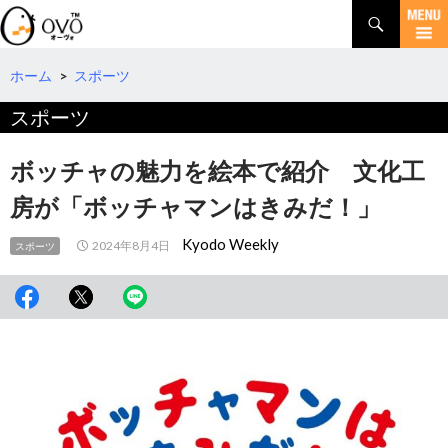
検
索
コ
ン
テ
ホーム
>
スポーツ
ン
スポーツ
ツ
へ
移
ボッチャの魅力を絵本で紹介 文化工
動
房が「ボッチャマンはきみだ！」
Kyodo Weekly
2024年8月4日
スポーツ