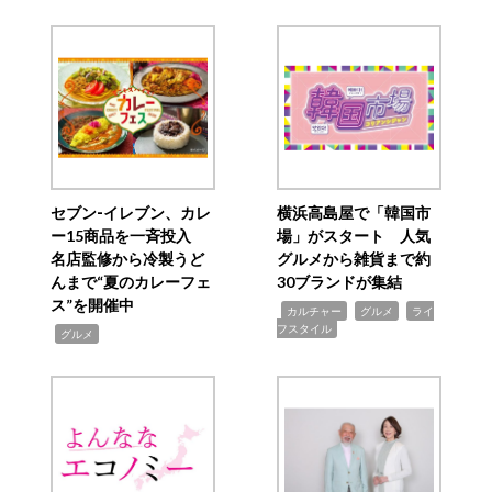
セブン‐イレブン、カレ
横浜高島屋で「韓国市
ー15商品を一斉投入
場」がスタート 人気
名店監修から冷製うど
グルメから雑貨まで約
んまで“夏のカレーフェ
30ブランドが集結
ス”を開催中
,
,
,
カルチャー
グルメ
ライ
フスタイル
,
グルメ