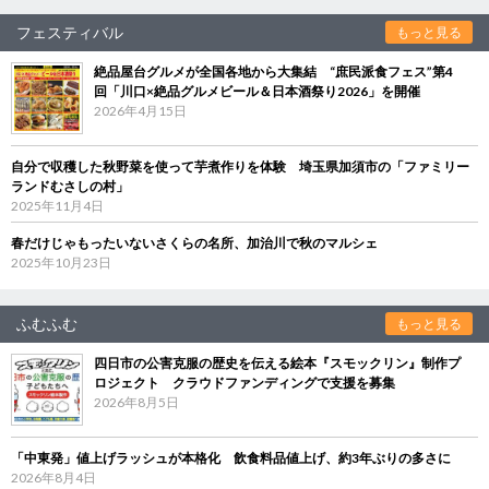
フェスティバル
もっと見る
絶品屋台グルメが全国各地から大集結 “庶民派食フェス”第4
回「川口×絶品グルメビール＆日本酒祭り2026」を開催
2026年4月15日
自分で収穫した秋野菜を使って芋煮作りを体験 埼玉県加須市の「ファミリー
ランドむさしの村」
2025年11月4日
春だけじゃもったいないさくらの名所、加治川で秋のマルシェ
2025年10月23日
ふむふむ
もっと見る
四日市の公害克服の歴史を伝える絵本『スモックリン』制作プ
ロジェクト クラウドファンディングで支援を募集
2026年8月5日
「中東発」値上げラッシュが本格化 飲食料品値上げ、約3年ぶりの多さに
2026年8月4日