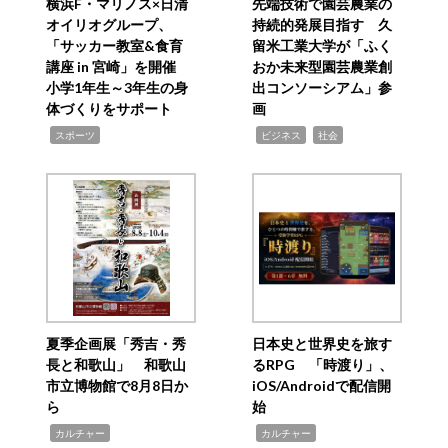
横浜F・マリノス×日清
先端技術で園芸農業の
オイリオグループ、
持続的発展目指す 久
「サッカー教室&食育
留米工業大学が「ふく
講座 in 宮崎」を開催
おか未来型園芸農業創
小学1年生～3年生の身
出コンソーシアム」参
体づくりをサポート
画
,
,
,
スポーツ
ビジネス
社会
夏季企画展「秀吉・秀
日本史と世界史を旅す
長と和歌山」 和歌山
るRPG 「時渡り」、
市立博物館で8月8日か
iOS/Androidで配信開
ら
始
,
,
カルチャー
カルチャー