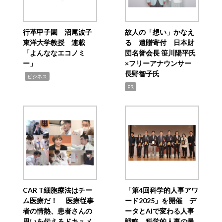
行革甲子園 沼尾波子
故人の「想い」かなえ
東洋大学教授 連載
る 遺贈寄付 日本財
「よんななエコノミ
団名誉会長 笹川陽平氏
ー」
×フリーアナウンサー
長野智子氏
,
ビジネス
PR
CAR T細胞療法はチー
「第4回科学的人事アワ
ム医療だ！ 医療従事
ード2025」を開催 デ
者の情熱、患者さんの
ータとAIで変わる人事
思いを伝えるドキュメ
戦略 科学的人事の最