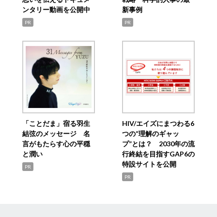
ンタリー動画を公開中
新事例
PR
PR
「ことだま」宿る羽生
HIV/エイズにまつわる6
結弦のメッセージ 名
つの“理解のギャッ
言がもたらす心の平穏
プ”とは？ 2030年の流
と潤い
行終結を目指すGAP6の
特設サイトを公開
PR
PR