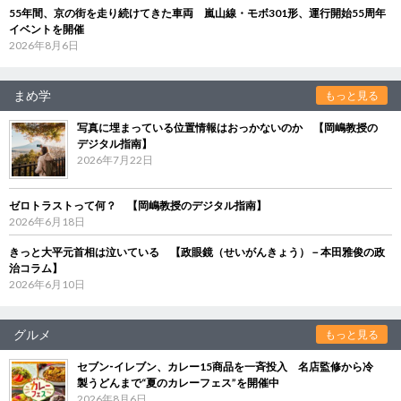
55年間、京の街を走り続けてきた車両 嵐山線・モボ301形、運行開始55周年
イベントを開催
2026年8月6日
まめ学
もっと見る
写真に埋まっている位置情報はおっかないのか 【岡嶋教授の
デジタル指南】
2026年7月22日
ゼロトラストって何？ 【岡嶋教授のデジタル指南】
2026年6月18日
きっと大平元首相は泣いている 【政眼鏡（せいがんきょう）－本田雅俊の政
治コラム】
2026年6月10日
グルメ
もっと見る
セブン‐イレブン、カレー15商品を一斉投入 名店監修から冷
製うどんまで“夏のカレーフェス”を開催中
2026年8月6日